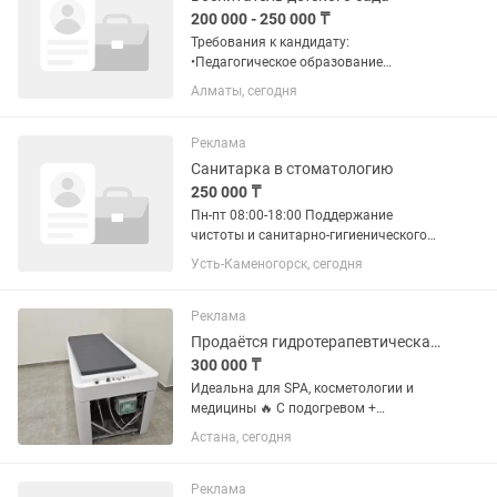
200 000 - 250 000 ₸
Требования к кандидату:
•Педагогическое образование
(дошкольное или начальное
Алматы, сегодня
образование). •Опыт работы с детьми
2-3 года приветствуется. •Любовь к
детям, ответственность,
Реклама
доброжелательность и...
Санитарка в стоматологию
250 000 ₸
Пн-пт 08:00-18:00 Поддержание
чистоты и санитарно-гигиенического
состояния помещений клиники:
Усть-Каменогорск, сегодня
•ежедневная и генеральная уборка
кабинетов, холла, санузлов и
служебных помещений; •влажная
Реклама
уборка с...
Продаётся гидротерапевтическая кушетка (Европа)
300 000 ₸
Идеальна для SPA, косметологии и
медицины 🔥 С подогревом +
встроенный душевой шланг 🛁
Астана, сегодня
Используется для: •обертываний
(тепловых, грязевых,
антицеллюлитных) •скраб-процедур
Реклама