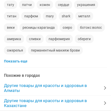
тату
патчи
кожен
сердце
украшения
титан
парфюм
mary
shark
металл
веки
ресницы караганда
озеро
ботокс волос
америка
сливки
парфюмерия
обереги
ожерелья
перманентный макияж брови
Показать еще
изготовление мягкой
аккумуляторная
Похожие в городах
Другие товары для красоты и здоровья в
Алматы
Другие товары для красоты и здоровья в
Казахстане