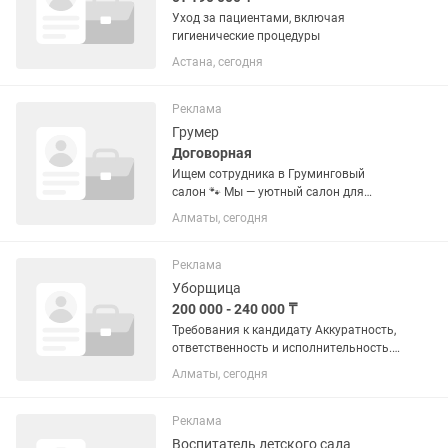
Уход за пациентами, включая
гигиенические процедуры
Астана, сегодня
Реклама
Грумер
Договорная
Ищем сотрудника в Груминговый
салон 🐾 Мы — уютный салон для
животных, где ценим качество, заботу
Алматы, сегодня
и любовь к питомцам. В нашу команду
нужен ответственный и внимательный
сотрудник, готовый работать с...
Реклама
Уборщица
200 000 - 240 000 ₸
Требования к кандидату Аккуратность,
ответственность и исполнительность.
Соблюдение санитарно-гигиенических
Алматы, сегодня
норм и правил уборки медицинских
помещений. Опыт работы уборщицей
или санитаркой будет...
Реклама
Воспитатель детского сада