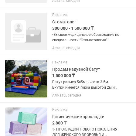
Астана, сегодня
внимательную, доброжелательную и
ответственную женщину с опытом
работы с детьми. Обязанности: •Уход
Реклама
за...
Стоматолог
300 000 - 1 500 000 ₸
•Высшее медицинское образование по
специальности “Стоматология”
•Действующий сертификат (лицензия)
Астана, сегодня
•Опыт работы от 6 лет с момента
окончания ВУЗА •Владение
современными методами диагностики
Реклама
и...
Продам надувной батут
1 500 000 ₸
Батут размер 5×5м высота 3.5м.
Внутри имеется горка высотой 2м и
игровая зона с надувными столбами в
Алматы, сегодня
стиле Супергерои Marvel LEGO!
Вместимость 6-8 человек возраст от 2-
7 лет. На батут имеются все...
Реклама
Гигиенические прокладки
2 800 ₸
✨ ПРОКЛАДКИ НОВОГО ПОКОЛЕНИЯ
ДЛЯ ЖЕНСКОГО ЗДОРОВЬЯ И