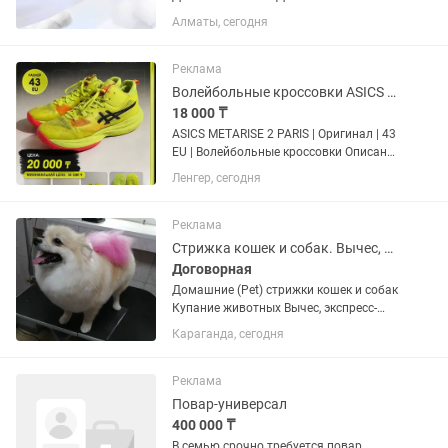
КОМФОРТА ✨ Забудьте про
Алматы, сегодня
дискомфорт, запах и протечки в
критические дни! 3 ГЛАВНЫЕ
ТЕХНОЛОГИИ В 1 ПРОКЛАДКЕ: 1.
Реклама
ЯПОНСКИЙ ВПИТЫВАЮЩИЙ СЛОЙ...
Волейбольные кроссовки ASICS METARISE 2 PARIS
18 000 ₸
ASICS METARISE 2 PARIS | Оригинал | 43
EU | Волейбольные кроссовки Описание
Продаю оригинальные ASICS METARISE
Ленгер, сегодня
2 PARIS в яркой расцветке Safety
Yellow/Black. Размер 43 (EU). Состояние
— б/у,...
Реклама
Стрижка кошек и собак. Вычес, мойка, тримминг
Договорная
Домашние (Pet) стрижки кошек и собак
Купание животных Вычес, экспресс-
линька Гигиенические процедуры
Караганда, сегодня
(подрезание когтей, чистка ушей,
стрижка лап и интим.зоны собак,
чистка параанальных...
Реклама
Повар-универсал
400 000 ₸
В семью срочно требуется повар