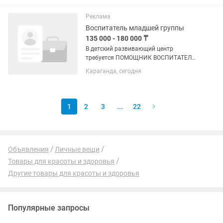
-Подготовка кабинета и оборудования
к приему пациентов. -Ассистирование
Реклама
врачу-стоматологу...
Воспитатель младшей группы
135 000 - 180 000 ₸
В детский развивающий центр
требуется ПОМОЩНИК ВОСПИТАТЕЛЯ.
В обязанности входит помощь при
Караганда, сегодня
одевании детей, помощь детям при
приеме пищи, гигиенические
процедуры, влажная уборка, мытьё
посуды после...
1
2
3
...
22
Объявления
Личные вещи
Товары для красоты и здоровья
Другие товары для красоты и здоровья
Популярные запросы