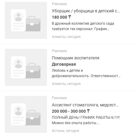
соответствии со стандартами...
Реклама
Уборщик / уборщица в детский сад
180 000 ₸
В дружный коллектив детского сада
требуется тех.персонал. График
работы 5/2 с 7:30-16:00 Обязанности:
Алматы, сегодня
Ежедневная влажная уборка
помещений детского сада.
Поддержание чистоты и порядка в
Реклама
группах,...
Помощник воспитателя
Договорная
Любовь к детям и
доброжелательность. Ответственность
и аккуратность. Соблюдение
Алматы, сегодня
санитарно-гигиенических норм.
Поддержание чистоты и порядка в
группе.
Реклама
Ассистент стоматолога, медсестра
200 000 - 300 000 ₸
ПОЛНЫЙ ДЕНЬ! ГРАФИК РАБОТЫ 6/1!!!
Можно без опыта работы.
Медицинское образование
Астана, сегодня
обязательно! Обязанности: