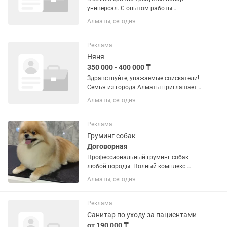
универсал. С опытом работы
Требования: Опыт работы поваром.
Алматы, сегодня
Умение готовить вкусную и
разнообразную домашнюю еду.
Аккуратность, чистоплотность и...
Реклама
Няня
350 000 - 400 000 ₸
Здравствуйте, уважаемые соискатели!
Семья из города Алматы приглашает
заботливую и профессиональную
Алматы, сегодня
няню для своего сына (11 месяцев).
Условия: · Район: близ ТРЦ «Глобус». ·
График: 2/2 с...
Реклама
Груминг собак
Договорная
Профессиональный груминг собак
любой породы. Полный комплекс:
Стрижка, подпил когтей Чистка ушей
Алматы, сегодня
Мойка в 3 этапа Стрижка, экспресс
линька, гигиенический груминг, вычес
колтунов, тримминг, ( в...
Реклама
Санитар по уходу за пациентами
от 190 000 ₸