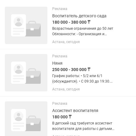
Реклама
Воспитатель детского сада
180 000 - 380 000 ₸
Возрастные ограничения до 50 лет
Обязанности: - Организация и
проведение образовательной
Астана, сегодня
деятельности согласно программе
детского сада. - Присмотр и уход за
детьми, обеспечение их безопасности
Реклама
в...
Няня
250 000 - 300 000 ₸
График работы: • 5/2 или 6/1
(обсуждается). • С 09:30 до 19:30.
Заработная плата: • От 250 000 до 300
Астана, сегодня
000 тг в месяц (в зависимости от
графика работы). Обязанности: •
Полный уход за детьми в...
Реклама
Ассистент воспитателя
180 000 ₸
В детский сад требуется ассистент
воспитателя для работы с детьми
дошкольного возраста. Мы ищем