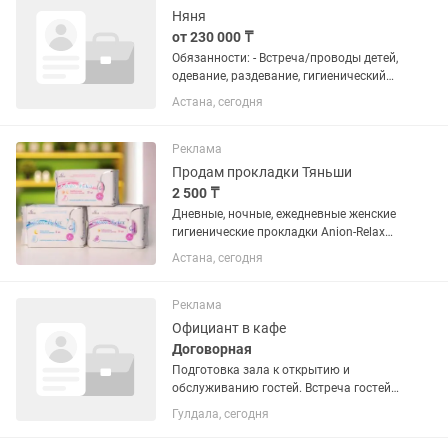
•промывания после...
Няня
от 230 000 ₸
Обязанности: - Встреча/проводы детей,
одевание, раздевание, гигиенический
уход за детьми. Обеспечение
Астана, сегодня
санитарного состояния помещений,
оборудования, инвентаря. Требования:
Опыт работы воспитателем,...
Реклама
Продам прокладки Тяньши
2 500 ₸
Дневные, ночные, ежедневные женские
гигиенические прокладки Anion-Relax
AiRiZ Активная и насыщенная жизнь
Астана, сегодня
Женские гигиенические прокладки
Anion-Relax AIRIZ предназначены для
надежной защиты в...
Реклама
Официант в кафе
Договорная
Подготовка зала к открытию и
обслуживанию гостей. Встреча гостей,
помощь в выборе блюд и напитков.
Гулдала, сегодня
Прием и передача заказов на кухню и
в бар. Подача блюд и напитков в