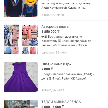
шила под заказ, платье по дизайну
Аиды Кауменовой. Одевали на
мероприятие, очень красиво! Размер
Актобе, 27 июля
Платья с накидкой 42-44рр, пиджак
Сына возраст 6-8, платье девочки с...
Авторские платья
1 850 000 ₸
🚛🎁 Бесплатная доставка по
Казахстану 🆘 Срочная продажа, по
личным обстоятельствам ‼️Всё в
отличном состоянии: часть в прокате
Шымкент, 26 июля
была, но в отличном состоянии, часть
— новая. 💹 Хороший доход,...
Платье мама и дочь
7 000 ₸
Продам парное платье мама (42-44) и
дочь (3-5 лет). Район СК Абырой
Астана, 26 июля
ТЕДДИ МИШКА АРЕНДА
3 000 - 6 000 ₸