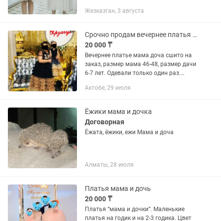
одеты один раз.Размер мамы-44-46,две
Жезказган, 3 августа
на девочек 10-11 и 13-14 лет
Срочно продам вечернее платья мама доча
20 000 ₸
Вечернее платье мама доча сшито на
заказ, размер мама 46-48, размер дачи
6-7 лет. Одевали только один раз.
Очень красивые платья можно по
Актобе, 29 июля
отдельности. Можно на прокат 10
тысяч.
Ёжики мама и дочка
Договорная
Ёжата, ёжики, ежи Мама и доча
Алматы, 28 июля
Платья мама и дочь
20 000 ₸
Платья “мама и дочки”. Маленькие
платья на годик и на 2-3 годика. Цвет