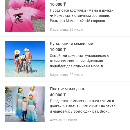
10 000 ₸
Продаются кофточки «Мама и дочка»
❤️ Комплект в отличном состоянии.
Размеры Мама — 42–48 (хорошо
тянется). Дочка — подойдет на 5–9 лет.
Караганда, 22 июля
Цена за комплект — 10 000 тг.
Примерка возможна в Астане и...
Купальники семейные
10 000 ₸
Семейный комплект купальников в
отличном состоянии. Идеально
подойдет для отдыха на море, в
бассейне и для красивых семейных
Караганда, 22 июля
фото. Размеры: папа — 48–52 мама —
42–44 дочь — 5–8 лет сын — 4–8...
Платье мама дочь
40 000 ₸
Продается комплект платьев «Мама и
дочка» ✨ Платья были сшиты на заказ
и надевались всего один раз. Верх
выполнен из качественных пайеток на
Астана, 22 июля
подкладе, низ — из дорогого, пышного
фатина. Размеры: •...