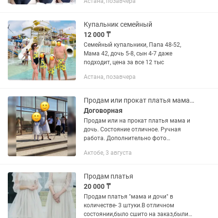
Астана, позавчера
размер 42 (XS–S). Для дочки: возраст
3–5 лет. Цена за...
Купальник семейный
12 000 ₸
Семейный купальники, Папа 48-52,
Мама 42, дочь 5-8, сын 4-7 даже
подходит, цена за все 12 тыс
Астана, позавчера
Продам или прокат платья мама и дочь
Договорная
Продам или на прокат платья мама и
дочь. Состояние отличное. Ручная
работа. Дополнительно фото
отправлю. Пишем . Звонки не
Актобе, 3 августа
поднимаю.
Продам платья
20 000 ₸
Продам платья "мама и дочи" в
количестве- 3 штуки.В отличном
состоянии,было сшито на заказ,были