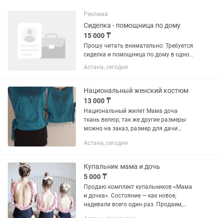
Реклама
Сиделка - помощница по дому
15 000 ₸
Прошу читать внимательно: Требуется
сиделка и помощница по дому в одном
лице! Обязанности: уход за бабушкой-
Астана, сегодня
75 лет, после инсульта (смена
подгузников, кормление, прогулка,
прием лекарств, измерение...
Национальный женский костюм
13 000 ₸
Национальный жилет Мама доча
ткань велюр, так же другие размеры
можно на заказ, размер для дачи
напишите продавцу уточнить размер
Астана, сегодня
Купальник мама и дочь
5 000 ₸
Продаю комплект купальников «Мама
и дочка». Состояние — как новое,
надевали всего один раз. Продаем,
потому что дочке стал мал. Для мамы: