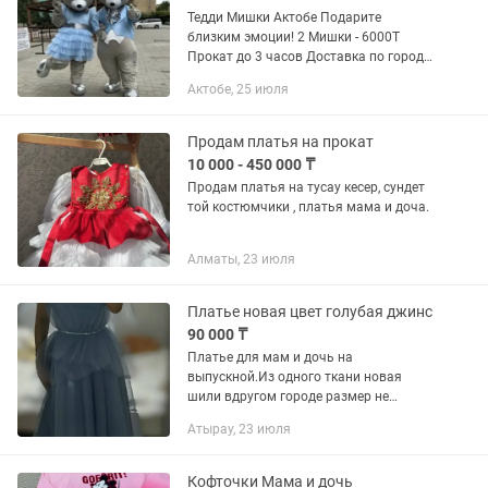
Тедди Мишки Актобе Подарите
близким эмоции! 2 Мишки - 6000T
Прокат до 3 часов Доставка по городу
- 1000т Подходит для: дня рождения
Актобе, 25 июля
Предложения Выписки Гендер пати
Встречи гостей Костюм может надеть...
Продам платья на прокат
10 000 - 450 000 ₸
Продам платья на тусау кесер, сундет
той костюмчики , платья мама и доча.
Алматы, 23 июля
Платье новая цвет голубая джинс
90 000 ₸
Платье для мам и дочь на
выпускной.Из одного ткани новая
шили вдругом городе размер не
подошла.цвет голубой.ткань евро
Атырау, 23 июля
фатин сетка с бусами поетками и атлас
2 платье за 90тыс
Кофточки Мама и дочь