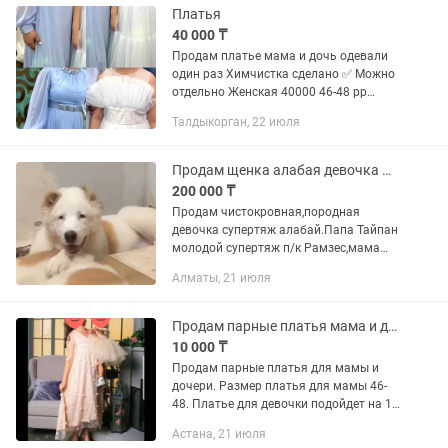
Платья
40 000 ₸
Продам платье мама и дочь одевали
один раз Химчистка сделано ✅ Можно
отдельно Женская 40000 46-48 рр
Детская 15000
Талдыкорган, 22 июля
Продам щенка алабая девочка Панда
200 000 ₸
Продам чистокровная,породная
девочка супертяж алабай.Папа Тайпан
молодой супертяж п/к Рамзес,мама
Умка дочь легендарного Буча
Алматы, 21 июля
2.Малышка привита по
возрасту,полный пакет
документов.Рождения 25.03.26
Продам парные платья мама и доча
10 000 ₸
Продам парные платья для мамы и
дочери. Размер платья для мамы 46-
48. Платье для девочки подойдет на 1
годик. Было сшито на заказ.
Астана, 21 июля
Самовывоз пр.Сарыарка 11.