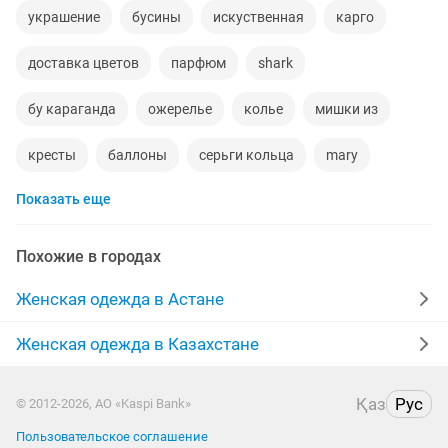
украшение
бусины
искуственная
карго
доставка цветов
парфюм
shark
бу караганда
ожерелье
колье
мишки из
кресты
баллоны
серьги кольца
mary
Показать еще
обереги
перетяжка мягкой мебели
айгерим
корзин
мишка тедди
Похожие в городах
Женская одежда в Астане
Женская одежда в Казахстане
Қаз
Рус
© 2012-2026, АО «Kaspi Bank»
Пользовательское соглашение