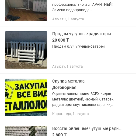
профессионально и с ГАРАНТИЕЙ!
Замена водопровода
горячей,холодной трубы (гребёнки)на
Алматы, 1 августа
пластик,железо. Установка Ванна
Раковина Стиральная...
Продам чугунные радиаторы
20 000 ₸
Продам б/у чугунные батареи
Атырау, 1 августа
Скупка металла
Договорная
Осуществляем прием ВСЕХ видов
металла: цветной, черный, батареи,
радиаторы, спутниковые тарелки,
бытовая техника б/у: холодильники,
Караганда, 1 августа
титаны, стиральные машины, электро и
газовые плиты, микроволновки и...
Восстановленные чугунные радиаторы, реставрированные батареи в Костанае
2 600 ₸