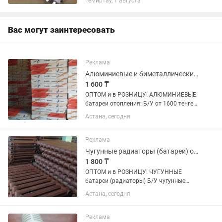
Темиртау, 1 августа
российских прокладок, промытые и
опрессованные под давлением 10атм.
Новые...
Вас могут заинтересовать
Реклама
Алюминиевые и биметаллические радиаторы (батареи) отопления
1 600 ₸
ОПТОМ и в РОЗНИЦУ! АЛЮМИНИЕВЫЕ
батареи отопления: Б/У от 1600 тенге
за секцию! НОВЫЕ от 2300 тенге за
Астана, сегодня
секцию! БИМЕТАЛЛИЧЕСКИЕ батареи
отопления: Б/У от 1800 тенге за
секцию! НОВЫЕ от 2500 тенге...
Реклама
Чугунные радиаторы (батареи) отопления
1 800 ₸
ОПТОМ и в РОЗНИЦУ! ЧУГУННЫЕ
батареи (радиаторы) Б/У чугунные
радиаторы от 1800 тенге за секцию!
Астана, сегодня
ОТРЕСТАВРИРОВАННЫЕ чугунные
радиаторы (очищенные, прессованные,
загрунтованные) от 2200 тенге за...
Реклама