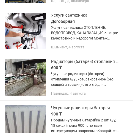
Караганда, позавчера
российских прокладок, промытые и
опрессованные под давлением 10атм.
Новые...
Услуги сантехника
Договорная
Услуги сантехника ОТОПЛЕНИЕ,
ВОДОПРОВОД, КАНАЛИЗАЦИЯ быстро•
качественно и недорого! Монтаж,
замена труб (водопровода, отопления,
Шымкент, 4 августа
канализации) Замена ремонт
смывного бачка унитаза; установка...
Радиаторы (батареи) отопления чугунные б/у
600 ₸
Чугунные радиаторы (батареи)
отопления б/у , - отбракованное (без
свищей и трещин) с ы р ь ё для
реставрации в объёме более 4-ёх тыс.
Павлодар, 4 августа
секций продам по цене от 650 тен/сек
до 9500 тен/сек в...
Чугунные радиаторы батареи
900 ₸
Продам чугунные батарейка 2 шт, б/у,
18 секций, цена 900 т. по всем
интересующим вопросам обращайтесь