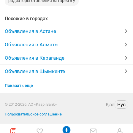
радиаторы отопления батареи б у
Похожие в городах
Объявления в Астане
Объявления в Алматы
Объявления в Караганде
Объявления в Шымкенте
Объявления в Усть-Каменогорске
Показать еще
Объявления в Актобе
Қаз
Рус
© 2012-2026, АО «Kaspi Bank»
Объявления в Костанае
Пользовательское соглашение
Объявления в Таразе