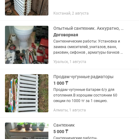
Костанай, 2 августа
Опытный сантехник. Аккуратно, ответственно.
Договорная
Сантехнические работы: Установка и
замена смесителей, унитазов, ванн,
раковин, сифонов , арматуры бачков и
т.д. Сборка душевых кабин. Установка
Уральск, 1 августа
водонагревателей (бойлер). Монтаж
отопления, теплый...
Продам чугунные радиаторы
1 000 ₸
Продам чугунные батареи б/у для
отопления.В хорошем состоянии 60
секции по 1000 тг за 1 секцию.
Алматы, 1 августа
Сантехник
5 000 ₸
Сантехнические работы-