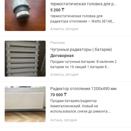
термостатическая головка для радиатора отопления Watts Industries SE148,
5 200 ₸
термостатическая головка для
радиатора отопления — Watts SE148,
артикул на коробке 12.10.001 /
Алматы, сегодня
10001583. Она ставится на
термостатический радиаторный
клапан и автоматически перекрывает/
Реклама
открывает...
Чугунные радиаторы ( батареи)
Договорная
Продам чугунные батареи. В наличии 2
батареи по 16 секций 1 батарея 8
секций.
Алматы, сегодня
Радиатор отопления 1200x490 мм
70 000 ₸
Продам батарею/радиатор
биметаллический. Новый не
использовался, сняли до ремонта.
Высокая теплоотдача, для помещения
Астана, сегодня
до 30 кв.м. В комплекте крепления и
терморегулятор, все отдаю за 70 тыс.