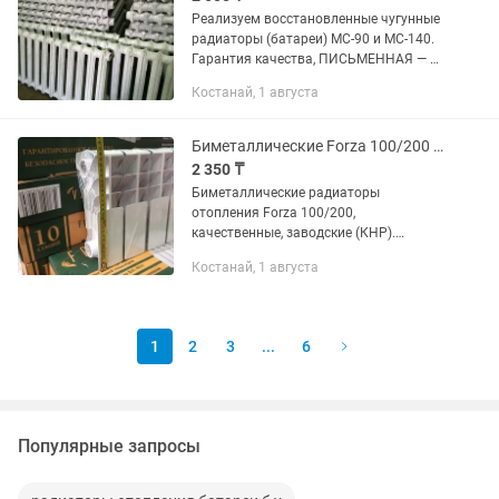
Реализуем восстановленные чугунные
радиаторы (батареи) МС-90 и МС-140.
Гарантия качества, ПИСЬМЕННАЯ — 3
года. Радиаторы от б/у до
Костанай, 1 августа
восстановленных проходят полный
технологический цикл: 1. Разборка...
Биметаллические Forza 100/200 радиаторы отопления, батареи
2 350 ₸
Биметаллические радиаторы
отопления Forza 100/200,
качественные, заводские (КНР).
Возможен ОБМЕН НА ваши старые,
Костанай, 1 августа
советские, ЧУГУННЫЕ БАТАРЕИ.
Смотрите наши ДРУГИЕ ОБЪЯВЛЕНИЯ!
Г. Костанай
1
2
3
...
6
Популярные запросы