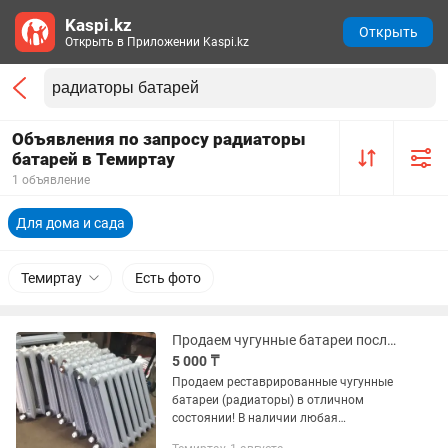
Kaspi.kz
Открыть
Открыть в Приложении Kaspi.kz
Объявления по запросу радиаторы
батарей в Темиртау
1 объявление
Для дома и сада
Темиртау
Есть фото
Продаем чугунные батареи после реставрации
5 000 ₸
Продаем реставрированные чугунные
батареи (радиаторы) в отличном
состоянии! В наличии любая
секционность! Собраны из новых