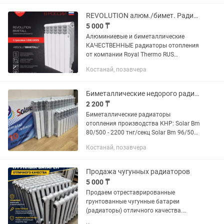
батарей. Со временем трубы и...
REVOLUTION алюм./бимет. Радиаторы отопления в Костанае
5 000 ₸
Алюминиевые и биметаллические
КАЧЕСТВЕННЫЕ радиаторы отопления
от компании Royal Thermo RUS
(производство в г. Киржач, РОССИЯ)
Костанай, позавчера
Итальянское качество! Модели: 1.
Revolution 500 (алюминий)-5200 . 2....
Биметаллические недорого радиаторы отопления батареи
2 200 ₸
Биметаллические радиаторы
отопления производства КНР: Solar Bm
80/500 - 2200 тнг/секц Solar Bm 96/500
- 2300 тнг/секц Solar Bm 80/350 - 2250
Костанай, позавчера
тнг/секц Товар в наличии !!!
Проверенное качество,...
Продажа чугунных радиаторов
5 000 ₸
Продаем отреставрированные
грунтованные чугунные батареи
(радиаторы) отличного качества.
Гарантия! Собраны из новых