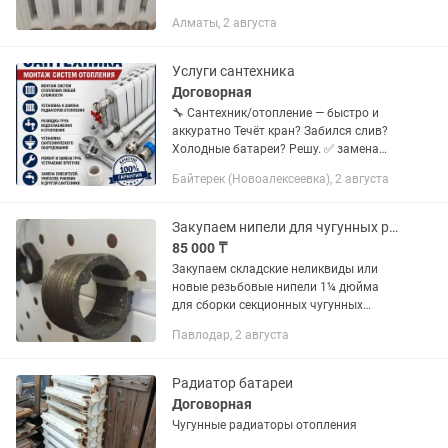
по тел. г.Алматы.
Алматы, 2 августа
Услуги сантехника
Договорная
🔧 Сантехник/отопление — быстро и
аккуратно Течёт кран? Забился слив?
Холодные батареи? Решу. ✅ замена
кранов/смесителей • устранение течей/
Байтерек (Новоалексеевка), 2 августа
засоров • радиаторы • подключение
бойлера/стиралки Пишите в...
Закупаем нипели для чугунных радиаторов(батарей) отопления 1, 1/4 дюйма
85 000 ₸
Закупаем складские неликвиды или
новые резьбовые нипели 1¼ дюйма
для сборки секционных чугунных
радиаторов(батарей) отопления до
Павлодар, 2 августа
500 штук ежемесячно с доставкой в г.
Риддер В. К. О. Возможен обмен на...
Радиатор батареи
Договорная
Чугунные радиаторы отопления