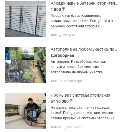
Такой...
Алюминиевые батареи, отопительные радиаторы
1 800 ₸
Продаются б/у алюминиевые
радиаторы отопления. Все целые и в
рабочем состоянии готовы к
установке. Также имеется
Актау, сегодня
биметаллические и итальянские
радиаторы отопления. Цены разные, от
1800 тг за секцию....
Автополив на любом участке, под ключ. Гарантия, обслуживание.
Договорная
Автополив. Разработка, монтаж,
запуск и настройка системы
автополива на любом участке.
Подготовка системы автополива к
Астана, позавчера
зимовке и весенний запуск с
настройкой. Полив по зонам, датчик
дождя, полная...
Промывка системы отопления
от 10 000 ₸
Не ждите, пока отопление подведёт
зимой! Перед началом отопительного
сезона промывка системы отопления
— это не рекомендация, а способ
Алматы, позавчера
избежать лишних расходов и холодных