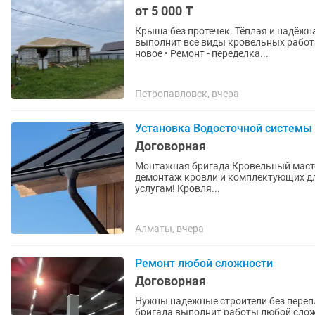
от 5 000 ₸
Крыша без протечек. Тёплая и надёжная Исправляем чужие ошибки Опытная бр
выполнит все виды кровельных работ: • Монтаж крыши с "нуля" • Замена старого покрытия 
новое • Ремонт - переделка...
Петропавловск, вчера
Установка Водосточной системы
Договорная
Монтажная бригада Кровельный масте
демонтаж кровли и комплектующих дл
услугам! Кровля...
Алматы, вчера
Ремонт любой сложности
Договорная
Нужны надежные строители без переп
бригада выполнит работы любой сложн