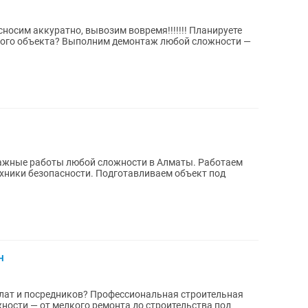
сносим аккуратно, вывозим вовремя!!!!!!! Планируете
арого объекта? Выполним демонтаж любой сложности —
жные работы любой сложности в Алматы. Работаем
ехники безопасности. Подготавливаем объект под
ч
лат и посредников? Профессиональная строительная
ости — от мелкого ремонта до строительства под