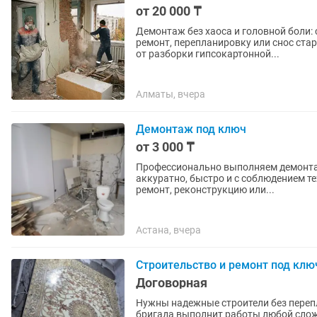
от 20 000 ₸
Демонтаж без хаоса и головной боли: 
ремонт, перепланировку или снос ст
от разборки гипсокартонной...
Алматы, вчера
Демонтаж под ключ
от 3 000 ₸
Профессионально выполняем демонта
аккуратно, быстро и с соблюдением т
ремонт, реконструкцию или...
Астана, вчера
Строительство и ремонт под клю
Договорная
Нужны надежные строители без переп
бригада выполнит работы любой сложн