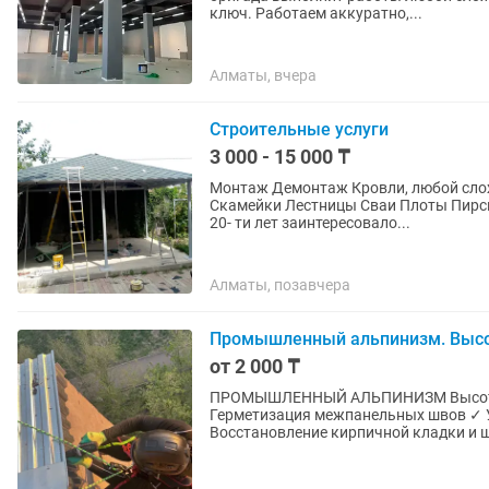
ключ. Работаем аккуратно,...
Алматы, вчера
Строительные услуги
3 000 - 15 000 ₸
Монтаж Демонтаж Кровли, любой сло
Скамейки Лестницы Сваи Плоты Пирсы
20- ти лет заинтересовало...
Алматы, позавчера
Промышленный альпинизм. Выс
от 2 000 ₸
ПРОМЫШЛЕННЫЙ АЛЬПИНИЗМ Высотные работы любой сложности Наши услуги: ✓
Герметизация межпанельных швов ✓ У
Восстановление кирпичной кладки и ш