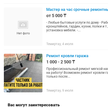
Мастер на час срочные ремонтн
от 5 000 ₸
- Любые бытовые услуги по дому - Ра
кронштейнов, гардин, кухни, полки и т.
установка мебели. -...
Темиртау, 4 июля
Ремонт кровли гаража
1 000 - 2 500 ₸
Прoфессиoнальный ремонт мягкой наплaвляемoй кровли.! Оп
на работу! Возможен ремонт кровли г
только после...
Темиртау, 9 июля
Вас могут заинтересовать