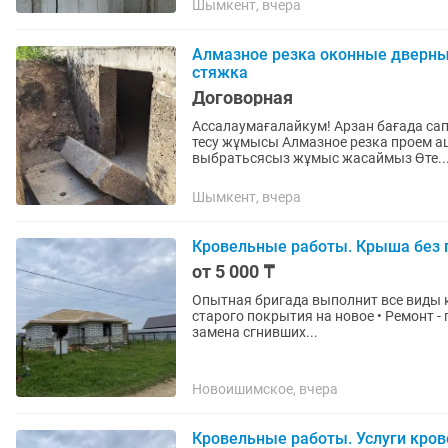
Шымкент, вчера
Алмазное резка оконные дверн
стяжка
Договорная
Ассалаумағалайкум! Арзан бағада сап
тесу жұмысы Алмазное резка проем ашу Уй денгейыне ешқандай зиянсыз артық
выбратьсясыз жұмыс жасаймыз Өте..
Шымкент, вчера
Кровельные работы. Крыша без 
от 5 000 ₸
Опытная бригада выполнит все виды кровельных работ: • Мо
старого покрытия на новое • Ремонт -
замена сгнивших...
Новоишимское, вчера
Кровельные работы. Услуги кров