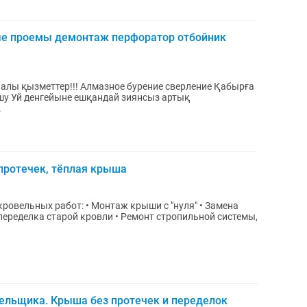
ые проемы демонтаж перфоратор отбойник
алы қызметтер!!! Алмазное бурение сверление Қабырға
.
протечек, тёплая крыша
нтаж крыши с "нуля" • Замена
 переделка старой кровли • Ремонт стропильной системы,
ельщика. Крыша без протечек и переделок