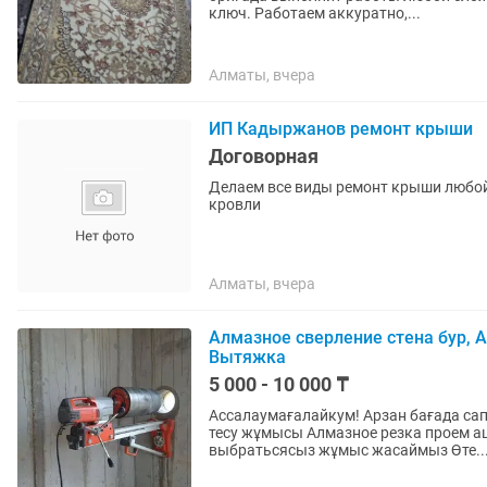
ключ. Работаем аккуратно,...
Алматы, вчера
ИП Кадыржанов ремонт крыши
Договорная
Делаем все виды ремонт крыши любой
кровли
Алматы, вчера
Алмазное сверление стена бур,
Вытяжка
5 000 - 10 000 ₸
Ассалаумағалайкум! Арзан бағада сап
тесу жұмысы Алмазное резка проем ашу Уй денгейыне ешқандай зиянсыз артық
выбратьсясыз жұмыс жасаймыз Өте..