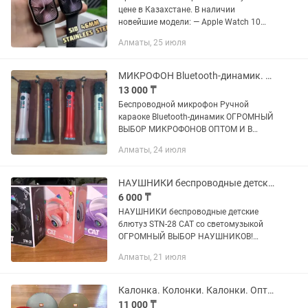
цене в Казахстане. В наличии
новейшие модели: — Apple Watch 10
(42mm) — 16 990 тг — Apple Watch 10
Алматы, 25 июля
(46mm) — 17 990 тг Цвета: Чёрный /
Серебристый /...
МИКРОФОН Bluetooth-динамик. Микрафон. Огромный выбор. Kaspi Red
13 000 ₸
Беспроводной микрофон Ручной
караоке Bluetooth-динамик ОГРОМНЫЙ
ВЫБОР МИКРОФОНОВ ОПТОМ И В
РОЗНИЦУ! РАССРОЧКА Kaspi Red!
Алматы, 24 июля
Светодиодный экран TF-карта 9 Вт Mini
USB. Беспроводные микрофоны...
НАУШНИКИ беспроводные детские блютуз STN-28 CAT. Оптом и в розницу
6 000 ₸
НАУШНИКИ беспроводные детские
блютуз STN-28 CAT со светомузыкой
ОГРОМНЫЙ ВЫБОР НАУШНИКОВ!
ОПТОМ И В РОЗНИЦУ! РАССРОЧКА
Алматы, 21 июля
Kaspi Red! Отличное качество!
Отличный дизайн, качественная
сборка, надежные...
Калонка. Колонки. Калонки. Оптом и в розницу. Kaspi Red
11 000 ₸