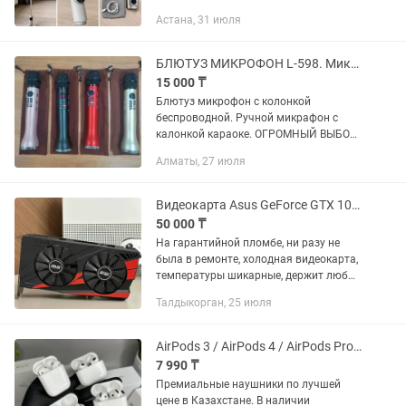
Покупался для съёмки контента, но так
Астана, 31 июля
и не пригодился. • AI-отслеживание
объекта • Очень плавная...
БЛЮТУЗ МИКРОФОН L-598. Микрафон с калонкой. Огромный выбор
15 000 ₸
Блютуз микрофон с колонкой
беспроводной. Ручной микрафон с
калонкой караоке. ОГРОМНЫЙ ВЫБОР
МИКРОФОНОВ! ОПТОМ И В РОЗНИЦУ!
Алматы, 27 июля
РАССРОЧКА Kaspi Red! Отличное
качество! Очень удобный.
Пролистайте...
Видеокарта Asus GeForce GTX 1050 Ti 4GB Expedition
50 000 ₸
На гарантийной пломбе, ни разу не
была в ремонте, холодная видеокарта,
температуры шикарные, держит любые
нагрузки, проходит любые тесты.
Талдыкорган, 25 июля
Подключение 6-pin не требуется,
справится любой блок...
AirPods 3 / AirPods 4 / AirPods Pro 2 Premium 1в1 - Эйрподс Apple Эпл
7 990 ₸
Премиальные наушники по лучшей
цене в Казахстане. В наличии