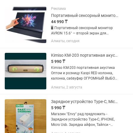
Реклама
Портативный сенсорный монитор AVRON 15.6 второй экран для работы
44 990 ₸
🖥 Портативный сенсорный монитор
AVRON 15.6" — второй экран для
работы, игр и смартфона! Нужен
Алматы, сегодня
дополнительный экран, который
можно взять с собой куда угодно?
AVRON 15.6" легко подключается к...
Kimiso KM-203 портативная акустика Оптом и розницу Kaspi RED
5 990 ₸
Kimiso KM-203 портативная акустика
Оптом и розницу Kaspi RED колонка,
калонка, сабвуфер ОГРОМНЫЙ ВЫБОР
КОЛОНОК! ОПТОМ И В РОЗНИЦУ!
Алматы, 2 августа
РАССРОЧКА Kaspi Red! Отличное
качество! Акустическая...
Зарядное устройство Type-C, Micro Usb. Зарядка, Тайпси
5 990 ₸
Магазин "Envy" рад предложить -
Зарядное устройство Type-C, IPHONE,
Micro Usb. Зарядка айфон, Тайпси •
Продвинутая технология обеспечивает