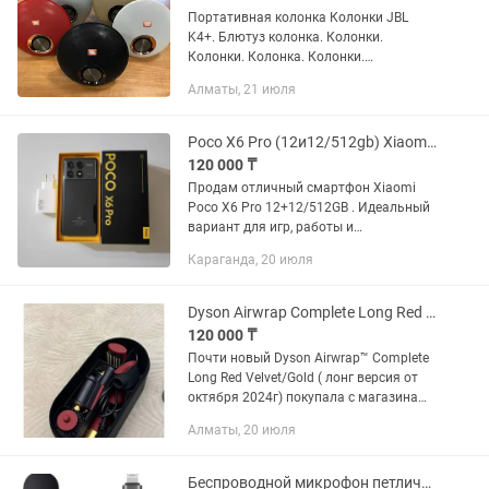
Портативная колонка Колонки JBL
K4+. Блютуз колонка. Колонки.
Колонки. Колонка. Колонки.
ОГРОМНЫЙ ВЫБОР КОЛОНОК! ОПТОМ
Алматы, 21 июля
И В РОЗНИЦУ! Рассрочку Kaspi Red!
Беспроводная Bluetooth колонка JBL
K4+...
Poco X6 Pro (12и12/512gb) Xiaomi Поко х6 Про
120 000 ₸
Продам отличный смартфон Xiaomi
Poco X6 Pro 12+12/512GB . Идеальный
вариант для игр, работы и
повседневного использования.
Караганда, 20 июля
Характеристики: • 512 Gb Памяти /
12+12 Gb RAM • Процессор 8-ядерный...
Dyson Airwrap Complete Long Red Velvet/Gold
120 000 ₸
Почти новый Dyson Airwrap™ Complete
Long Red Velvet/Gold ( лонг версия от
октября 2024г) покупала с магазина
голдсервис (есть подтверждающий
Алматы, 20 июля
документ )рассматриваю обмен на
айфон любой начиная с 11...
Беспроводной микрофон петличка для iPhone Android