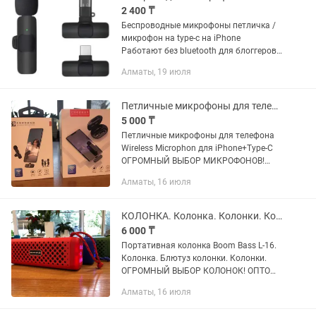
2 400 ₸
Беспроводные микрофоны петличка /
микрофон на type-c на iPhone
Работают без bluetooth для блоггеров,
съемок, записи звука. Дешевые и
Алматы, 19 июля
надежные Дистанция: 15м Смотрите
так же другие объявления Наш...
Петличные микрофоны для телефона Wireless Microphon для iPhone+Type-С
5 000 ₸
Петличные микрофоны для телефона
Wireless Microphon для iPhone+Type-С
ОГРОМНЫЙ ВЫБОР МИКРОФОНОВ!
ОПТОМ И В РОЗНИЦУ! РАССРОЧКА
Алматы, 16 июля
Kaspi Red! ОТЛИЧНОГО КАЧЕСТВА!
Приемник имеет компактный размер и
вес и...
КОЛОНКА. Колонка. Колонки. Колонки. Огромный выбор. Оптом и в розницу.
6 000 ₸
Портативная колонка Boom Bass L-16.
Колонка. Блютуз колонки. Колонки.
ОГРОМНЫЙ ВЫБОР КОЛОНОК! ОПТОМ
И В РОЗНИЦУ! РАССРОЧКА Kaspi Red!
Алматы, 16 июля
Отличное качество! Качество
стереозвука ясное: возможность...