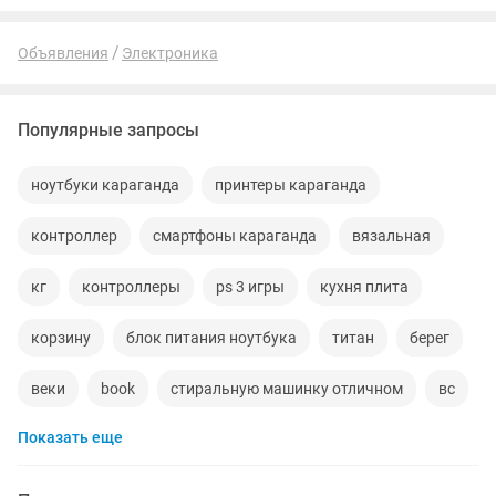
комплекта. • Процессор: Мощный...
Объявления
Электроника
Популярные запросы
ноутбуки караганда
принтеры караганда
контроллер
смартфоны караганда
вязальная
кг
контроллеры
ps 3 игры
кухня плита
корзину
блок питания ноутбука
титан
берег
веки
book
стиральную машинку отличном
вс
Показать еще
продать
телевизор караганда
shark
светодиодное освещение
а 3 2017
украшения