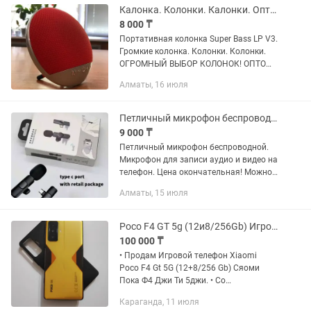
Калонка. Колонки. Калонки. Оптом и в розницу. Kaspi Red
8 000 ₸
Портативная колонка Super Bass LP V3.
Громкие колонка. Колонки. Колонки.
ОГРОМНЫЙ ВЫБОР КОЛОНОК! ОПТОМ
И В РОЗНИЦУ! Рассрочка Kaspi Red!
Алматы, 16 июля
Отличное качество! Отправим в любой
регион. Хотите...
Петличный микрофон беспроводной. Микрофон для записи аудио и видео.
9 000 ₸
Петличный микрофон беспроводной.
Микрофон для записи аудио и видео на
телефон. Цена окончательная! Можно
в рассрочку, через Kaspi Red!
Алматы, 15 июля
Количество ограничено! Беспроводной
петличный микрофон...
Poco F4 GT 5g (12и8/256Gb) Игровой телефон Пока Ф4 ДжиТи Xiaomi
100 000 ₸
• Продам Игровой телефон Xiaomi
Poco F4 Gt 5G (12+8/256 Gb) Сяоми
Пока Ф4 Джи Ти 5джи. • Со
стереозвуком, с курками триггерами
Караганда, 11 июля
очень удобно подходят для игр. • Без