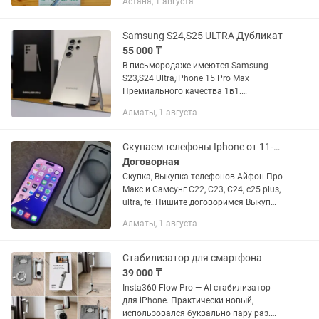
Астана, 1 августа
быструю зарядку при малом размере
зарядного устройства -...
Samsung S24,S25 ULTRA Дубликат
55 000 ₸
В письмородаже имеются Samsung
S23,S24 Ultra,iPhone 15 Pro Max
Премиального качества 1в1.
Процессор 8-ми ядерный,память 512
Алматы, 1 августа
гиг-64гиг Камера 12
мегапикселей,Передняя 8
мегапикселей Face Id работает...
Скупаем телефоны Iphone от 11-16 до Pro Max, Samsung S22 - S25 Ultra
Договорная
Скупка, Выкупка телефонов Айфон Про
Макс и Самсунг С22, С23, С24, с25 plus,
ultra, fe. Пишите договоримся Выкуп
телефонов iPhone: iPhone 15 Pro Max,
Алматы, 1 августа
15 Pro, 15, 15 Plus iPhone 14 Pro Max, 14
Pro,...
Стабилизатор для смартфона
39 000 ₸
Insta360 Flow Pro — AI-стабилизатор
для iPhone. Практически новый,
использовался буквально пару раз.