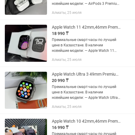
новейшие модели: — AirPods 3 Premium
— 7 990 тг — AirPods 4 Premium — 8 990
Алматы, 25 июля
тг — AirPods Pro 2 Premium — 9 990 тг
Почему выбирают нас: —...
Apple Watch 11 42mm,46mm Premium 1в1 - Новинка / Экран AMOLED / Эпл Вотч 11
18 990 ₸
Премиальные смарт-часы по лучшей
цене в Казахстане. В наличии
новейшие модели: — Apple Watch 11
(42mm) — 18 990 тг — Apple Watch 11
Алматы, 25 июля
(46mm) — 19 990 тг Цвета: Чёрный /
Серебристый Почему выбирают...
Apple Watch Ultra 3 49mm Premium 1в1 - Новинка / Экран AMOLED / Эпл Вотч
20 990 ₸
Премиальные смарт-часы по лучшей
цене в Казахстане. В наличии
новейшие модели: — Apple Watch Ultra
3 (49mm) — 20 990 тг Цвета: Чёрный /
Алматы, 25 июля
Серебристый Почему выбирают нас: —
Kaspi Red /...
Apple Watch 10 42mm,46mm Premium 1в1 - Новинка / Экран AMOLED / Эпл Вотч 10
16 990 ₸
Премиальные смарт-часы по лучшей