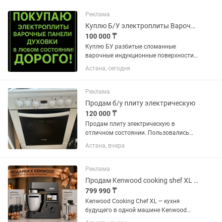
Реклама
Куплю Б/У электроплиты Варочные поверхности индукционные сенсорные Дорого
100 000 ₸
Куплю БУ разбитые сломанные
варочные индукционные поверхности
в любом состоянии дорого звоните
Астана, сегодня
пишите отправляйте фото
Реклама
Продам б/у плиту электрическую
120 000 ₸
Продам плиту электрическую в
отличном состоянии. Пользовались
всего 6 месяцев. Продаю в связи с тем,
Астана, вчера
что в новой квартире установлена
индукционная плита. Торг имеется.
Реклама
Продам Kenwood cooking shef XL -KCL 96
799 990 ₸
Kenwood Cooking Chef XL — кухня
будущего в одной машине Kenwood
Cooking Chef XL — это кухонная