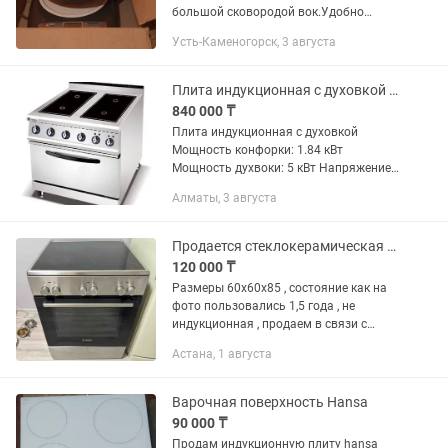
большой сковородой вок.Удобно
готовить баурсаки,сильно нагревается
Усть-Каменогорск, 3 августа
вок как на огне,сама плита при этом не
нагревается.Есть несколько...
Плита индукционная с духовкой 5 кВт 380 В
840 000 ₸
Плита индукционная с духовкой
Мощность конфорки: 1.84 кВт
Мощность духвоки: 5 кВт Напряжение:
380 В Вес: 109 кг Габариты:
Алматы, 3 августа
10208801120 мм Гарантия 12 месяцев
Китай 840 000 тенге Алматы Отправка
по...
Продается стеклокерамическая плита BOSCH
120 000 ₸
Размеры 60х60х85 , состояние как на
фото пользовались 1,5 года , не
индукционная , продаем в связи с
переездом , духовкой пользовались
Астана, 1 августа
редко все в наличии , 2 противня ,
решетка . Можно будет...
Варочная поверхность Hansa
90 000 ₸
Продам индукционную плиту hansa