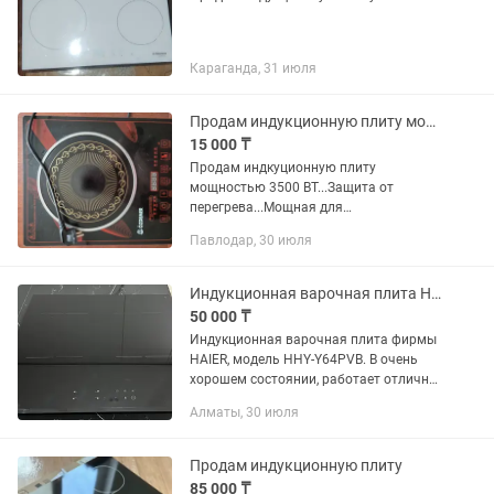
Караганда, 31 июля
Продам индукционную плиту мощность 3500 ВТ...В отличном состоянии...
15 000 ₸
Продам индкуционную плиту
мощностью 3500 ВТ...Защита от
перегрева...Мощная для
самогоноварения...
Павлодар, 30 июля
Индукционная варочная плита HAIER
50 000 ₸
Индукционная варочная плита фирмы
HAIER, модель HHY-Y64PVB. В очень
хорошем состоянии, работает отлично.
Имеется не большая трещина слева в
Алматы, 30 июля
нижнем углу, но не влияет на
функционал. Цена договорная,...
Продам индукционную плиту
85 000 ₸