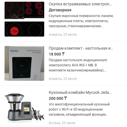
Скупка встраиваемых электроплит и духовок
Договорная
Скупаю варочные поверхности, панели,
индукционные плиты, электроплиты,
сенсорные, стеклокерамические
электроплиты, духовки, духовые
Алматы, 25 июля
шкафы, микроволновки, в любом виде,
рабочим и нерабочень состоянии,...
Продам комплект - настольная индукционная электроплита и казанчик
18 000 ₸
Продам настольную индукционную
электроплиту AVA INS-1 MB. В
комплекте казанчик(нержавейка).
Абсолютно новая.
Алматы, 25 июля
Кухонный комбайн Mycook Jedani touch серый
200 000 ₸
это многофункциональный кухонный
робот с Wi-Fi и 3D-индукционным
нагревом, объединяющий функции
индукционной плиты, блендера,
Астана, 25 июля
пароварки, тестомеса и весов. Он