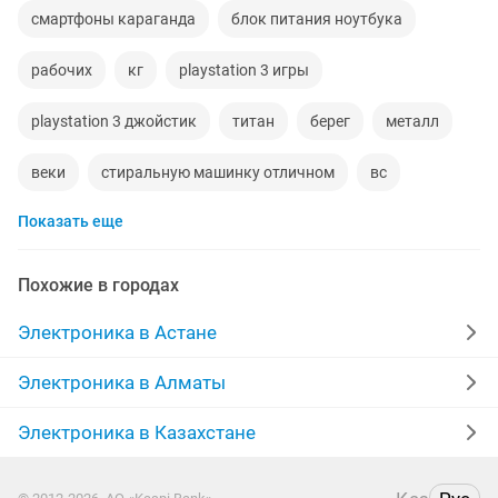
смартфоны караганда
блок питания ноутбука
рабочих
кг
playstation 3 игры
playstation 3 джойстик
титан
берег
металл
веки
стиральную машинку отличном
вс
Показать еще
продать
телевизор караганда
светодиодное освещение
а 3 2017
украшения
Похожие в городах
морозильники караганда
рабочие караганда
азс
Электроника в Астане
баллон
приставки караганда
ковши
Электроника в Алматы
наушники караганда
сплав
ps 3 джойстик
Электроника в Казахстане
татами