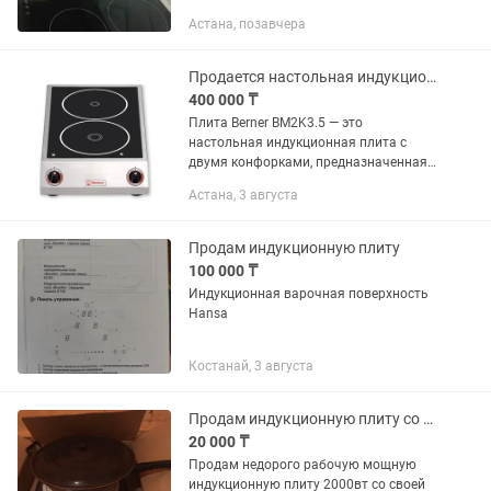
Астана, позавчера
Продается настольная индукционная плита Berner BM2K3.5
400 000 ₸
Плита Berner BM2K3.5 — это
настольная индукционная плита с
двумя конфорками, предназначенная
для профессионального
Астана, 3 августа
использования, которая отличается
высокой мощностью и компактными
размерами....
Продам индукционную плиту
100 000 ₸
Индукционная варочная поверхность
Hansa
Костанай, 3 августа
Продам индукционную плиту со сковородой вок
20 000 ₸
Продам недорого рабочую мощную
индукционную плиту 2000вт со своей