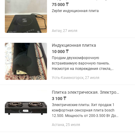
75 000 ₸
Zepter индукционная плита
Актау, 27 июля
Индукционная плитка
10 000 ₸
Продам двухкомфорочную
встраиваемую варочную панель.
Несмотря на повреждения стекла,
плита работает отлично, без каких-
Усть-Каменогорск, 27 июля
либо нареканий! Дети уронили
тяжелую посуду. Все функции, сенсор и
нагрев...
Плитка электрическая. Электроплита. Электрическая плита. Доставка по городу
3 100 ₸
Электрические плиты. Хит продаж 1
комфортная сенсорная плита bosch
12.500. Мощность от 200-3.500 Вт До
20 л кастрюли можно ставить. Таймер
Астана, 25 июля
отключения. Цена от 3.500 до 16.500
3.100 однокамерное...