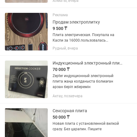
Алматы, вчера
машина нового поколения, которая
объединяет функции мощного
планетарного миксера и индукционной
Реклама
плиты....
Продам электроплитку
9 500 ₸
Плита электрическая. Покупала на
Каспи за 16000.пользовалась
несколько раз. Состояние отличное.
Рудный, вчера
Написано, что индукционная, но
подходит любая посуда.
Индукционный электронный плита Цептер
70 000 ₸
Zepter индукционный электронный
плита жаңа колданыста болмаған
арзан беріп жберемін
Актау, позавчера
Сенсорная плита
50 000 ₸
Новая плита с установленной вилкой
сразу. Без царапин. Пишите