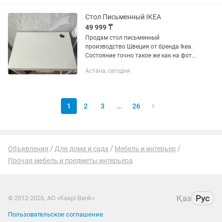
000 тг Моя цена 25000 тг Для покупки
Стол Письменный IKEA
49 999 ₸
Продам стол письменный
производство Швеция от бренда Ikea.
Состояние точно такое же как на фото!
8/10 Ширина 73см, Глубина 50см,
Астана, сегодня
Высота 75см. Цена окончательная!
Такая же новая стоит на каспи 72...
1
2
3
...
26
Объявления
Для дома и сада
Мебель и интерьер
Прочая мебель и предметы интерьера
Қаз
Рус
© 2012-2026, АО «Kaspi Bank»
Пользовательское соглашение