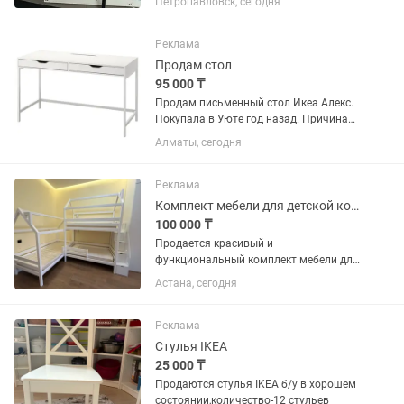
Петропавловск, сегодня
Реклама
Продам стол
95 000 ₸
Продам письменный стол Икеа Алекс.
Покупала в Уюте год назад. Причина
продажи: Переезд. Стол почти новый.
Алматы, сегодня
Практически не использовался. Сейчас
стоят примерно 222000
Реклама
Комплект мебели для детской комнаты (3 спальных места, учебная зона)
100 000 ₸
Продается красивый и
функциональный комплект мебели для
детской комнаты в отличном
Астана, сегодня
состоянии. В комплект входит: 🏡
Двухъярусная кровать-домик (2
спальных места). 🏡 Односпальная
Реклама
кровать-домик (1...
Стулья IKEA
25 000 ₸
Продаются стулья IKEA б/у в хорошем
состоянии,количество-12 стульев