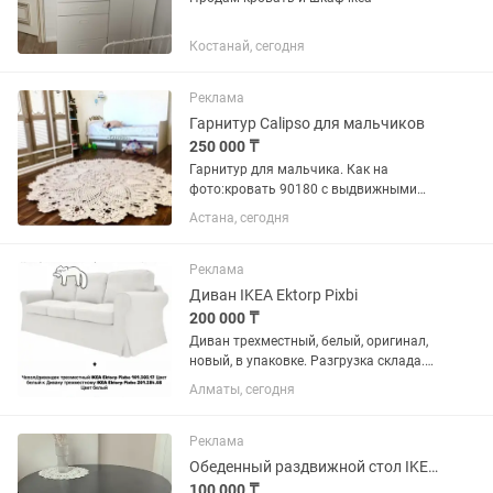
Костанай, сегодня
Реклама
Гарнитур Calipso для мальчиков
250 000 ₸
Гарнитур для мальчика. Как на
фото:кровать 90180 с выдвижными
вместительными полками для
Астана, сегодня
хранения игрушек, постельного белья,
двухдверный платьеной шкаф с
выдвижными полками и однодверный
Реклама
шкаф с...
Диван IKEA Ektorp Pixbi
200 000 ₸
Диван трехместный, белый, оригинал,
новый, в упаковке. Разгрузка склада.
Чехол белый в комплекте. Торг.
Алматы, сегодня
Реклама
Обеденный раздвижной стол IKEA Bjursta (оригинал)
100 000 ₸