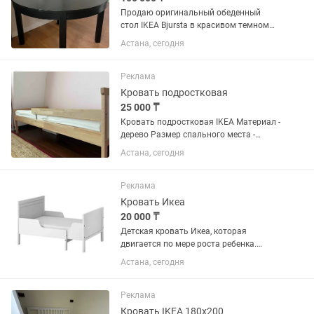
Продаю оригинальный обеденный
стол IKEA Bjursta в красивом темном
цвете. Стол в отличном состоянии,
Астана, сегодня
эксплуатировался бережно,
механизмы работают как часы.
Преимущества модели: Стол-
Реклама
трансформер для...
Кровать подростковая
25 000 ₸
Кровать подростковая IKEA Материал -
дерево Размер спального места -
70×160 Изголовье реечное Стенки
Астана, сегодня
кровати реечные Матрас в комплекте
Размер кровати - 165x56x77 см
Реклама
Кровать Икеа
20 000 ₸
Детская кровать Икеа, которая
двигается по мере роста ребенка.
Оригинал. Продается без матраса. В
Астана, сегодня
очень хорошем состоянии.
Реклама
Кровать IKEA 180x200