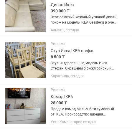
Диван Икеа
390 000 ₸
Этот бежевый кожаный угловой диван
похож на модель IKEA Gessberg в очень
хорошем состоянии
Алматы, сегодня
Реклама
Стул Икеа IKEA стефан
8 500 ₸
Стулья деревянные, модель Икеа
Стефан. Окрашены в эксклюзивный
цвет всего 55шт. Цена за1шт
Караганда, сегодня
Реклама
Комод IKEA
28 000 ₸
Продам комод Мальм 6-ти тумбовый
от IKEA. Производство швеция.
Продаю в связи переездом. Ширина
Усть-Каменогорск, сегодня
-160 Высота-80 Глубина-50