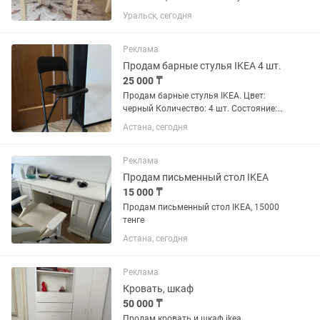
Уральск, сегодня
Реклама
Продам барные стулья IKEA 4 шт.
25 000 ₸
Продам барные стулья IKEA. Цвет:
черный Количество: 4 шт. Состояние:
отличное, без повреждений Цена: 25
Астана, сегодня
000 за штуку. В комплекте мягкие
подушки. Новые такие стулья на Kaspi
стоят 45 000 тг за...
Реклама
Продам письменный стол IKEA
15 000 ₸
Продам письменный стол IKEA, 15000
тенге
Астана, сегодня
Реклама
Кровать, шкаф
50 000 ₸
Продам кровать и шкаф ikea