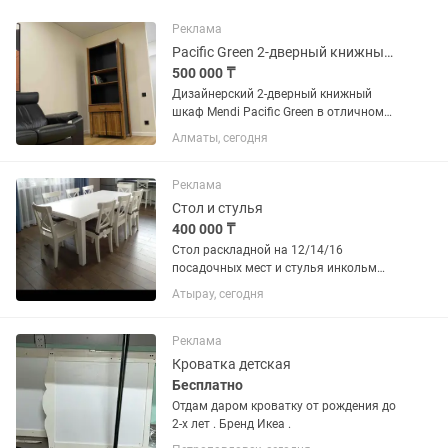
Реклама
Pacific Green 2-дверный книжный шкаф коллекция Mendi / Vintage
500 000 ₸
Дизайнерский 2-дверный книжный
шкаф Mendi Pacific Green в отличном
состоянии / коллекционный предмет
Алматы, сегодня
интерьера Retail от 3500$ Размер
(ШГВ): 8105002100 Бренд: Pacific Green
Коллекция: MENDI...
Реклама
Стол и стулья
400 000 ₸
Стол раскладной на 12/14/16
посадочных мест и стулья инкольм
12шт ИКЕА. В хорошем состоянии.
Атырау, сегодня
Реклама
Кроватка детская
Бесплатно
Отдам даром кроватку от рождения до
2-х лет . Бренд Икеа .