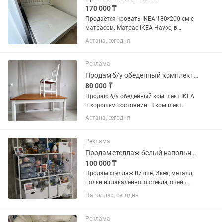
170 000 ₸
Продаётся кровать IKEA 180×200 см с
матрасом. Матрас IKEA Havoc, в
хорошем состоянии. Самовывоз.
Астана, сегодня
Реклама
Продам б/у обеденный комплект IKEA стол IERHAMN 4 стула STEFAN
80 000 ₸
Продаю б/у обеденный комплект IKEA
в хорошем состоянии. В комплект
входит: Прямоугольный стол IERHAMN
Астана, сегодня
— 118 × 74 см, высота 73–75 см. 4
стула STEFAN из массива сосны.
Характеристики стульев: ...
Реклама
Продам стеллаж белый напольный IKEA VITTSJO, Витшё, белый 100x36x175 см
100 000 ₸
Продам стеллаж Витшё, Икеа, металл,
полки из закаленного стекла, очень
изящный воздушный вид, при этом
Павлодар, сегодня
стеллаж очень крепкий и прочный,
ножки регулируются, чтобы не
шатался. В наличии есть 2 шт....
Реклама