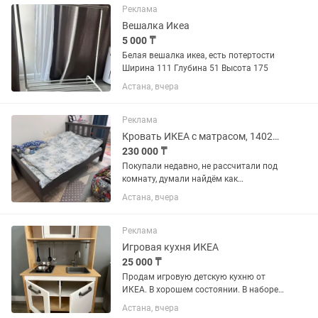
Реклама
Вешалка Икеа
5 000 ₸
Белая вешалка икеа, есть потертости
Ширина 111 Глубина 51 Высота 175
Астана, вчера
Реклама
Кровать ИКЕА с матрасом, 140200, б/у, почти новая, самовывоз
230 000 ₸
Покупали недавно, не рассчитали под
комнату, думали найдём как
расположить, но не выходит, занимает
Астана, вчера
слишком много места. Комплект -
кровать и матрас ИКЕА Ключевые
слова: IKEA, ИКЕА, кровать IKEA,...
Реклама
Игровая кухня ИКЕА
25 000 ₸
Продам игровую детскую кухню от
ИКЕА. В хорошем состоянии. В наборе
две сковородки металлические и
Астана, вчера
поварешки. Цена новой в каспи 109