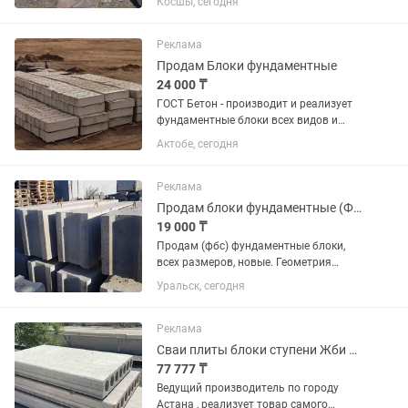
Косшы, сегодня
петель,прогоны
6м0,500,20,перемычки,блоки под
теплотрассу,керамзитобетонные
Реклама
блоки,самовывоз с Косшы
Продам Блоки фундаментные
24 000 ₸
ГОСТ Бетон - производит и реализует
фундаментные блоки всех видов и
размеров! Продам фундаментные
Актобе, сегодня
блоки. ФБС-6 ФБС-4 и доборы к ним В
наличии
Реклама
Продам блоки фундаментные (ФБС) всех размеров по ГОСТу.
19 000 ₸
Продам (фбс) фундаментные блоки,
всех размеров, новые. Геометрия
идеальная , качество проверенное
Уральск, сегодня
временем. Проводим постоянные
лабораторные испытания.
Реклама
Сваи плиты блоки ступени Жби Фбс
77 777 ₸
Ведущий производитель по городу
Астана , реализует товар самого