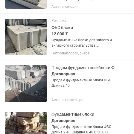
высшего качества ( сваи от 4 метров
Астана, сегодня
до 12, плиты перекрытия от 2 метров
до 8, фундаментные блоки всех
размеров и многое другое)
Реклама
ФБС блоки
12 000 ₸
Фундаментные блоки для жилого и
ангарного строительства.
Изготовлены из высококачественного
Петропавловск, вчера
бетона. Имеются несколько размеров.
От 12-4-6 до 24-6-6. Работаем с физ. и
юр. лицами. Ликвидация цен в...
Продам фундаментные блоки ФБС
Договорная
Продам фундаментные блоки ФБС
Длина2.40
Астана, позавчера
Фундаментные блоки
Договорная
Продам фундаментные блоки ФБС
Длина 2.40 Ширина 0.40 0.50 0.60