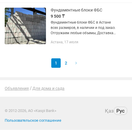
Что предлагаем: - Бетон М200,
паспорт...
Фундаментные блоки ФБС
9 500 ₸
Фундаментные блоки ФБС в Астане
всех размеров, в наличии и под заказ.
Отгружаем любые объемы, Доставка
не дорого Блоки бетонные для стен
Астана, 17 июля
подвалов ФБС 24-4-6 ФБС 12-4-6 ФБС 9-
4-6 ФБС 24-5-6 ФБС...
1
2
Объявления
Для дома и сада
Қаз
Рус
© 2012-2026, АО «Kaspi Bank»
Пользовательское соглашение