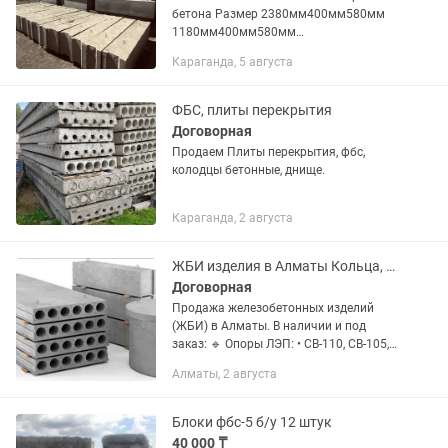
бетона Размер 2380мм400мм580мм
1180мм400мм580мм
880мм400мм580мм 24.3.6 14.000
Караганда, 5 августа
24.4.6 17.000 12.4.6. 10.500 9.4.6. 9.000
Бетон Цоколь Фундамент
Фундаментные...
ФБС, плиты перекрытия
Договорная
Продаем Плиты перекрытия, фбс,
колодцы бетонные, днище.
Караганда, 2 августа
ЖБИ изделия в Алматы Кольца, ФБС, плиты, столбы СВ В наличии
Договорная
Продажа железобетонных изделий
(ЖБИ) в Алматы. В наличии и под
заказ: 🔹 Опоры ЛЭП: • СВ-110, СВ-105,
СВ-95 🔹 Кольца колодезные: • КС-7,
Алматы, 2 августа
КС-10, КС-15, КС-20 • Опорные кольца
КО 🔹 Плиты...
Блоки фбс-5 б/у 12 штук
40 000 ₸