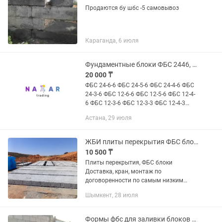
Продаются бу шбс -5 самовывоз
Караганда, 6 июля
Фундаментные блоки ФБС 2446, ФБС 2466, 966, ФБС1246
20 000 ₸
ФБС 24-6-6 ФБС 24-5-6 ФБС 24-4-6 ФБС
24-3-6 ФБС 12-6-6 ФБС 12-5-6 ФБС 12-4-
6 ФБС 12-3-6 ФБС 12-3-3 ФБС 12-4-3
ФБС 12-5-3 ФБС 12-6-3 ФБС 9-6-6 ФБС 9-
Астана, 29 июля
5-6 ФБС 9-4-6 ФБС 9-3-6 ФБС 9-6-3 ФБС
9-5-3 ФБС...
ЖБИ плиты перекрытия ФБС блоки Шымкент
10 500 ₸
Плиты перекрытия, ФБС блоки
Доставка, кран, монтаж по
договоренности по самым низким
ценам! Замер БЕСПЛАТНО!!! Продукция
Шымкент, 28 июля
соответствует всем гос.требованиям
Размеры от 2.0-1.20 до 7.10-1.20
Прямая...
Формы фбс для заливки блоков и крышек люков для канализации