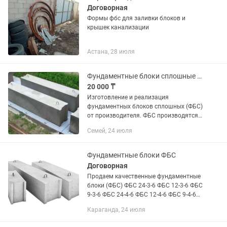
Договорная
Формы фбс для заливки блоков и
крышек канализации
Астана, 28 июля
Фундаментные блоки сплошные (ФБС)
20 000 ₸
Изготовление и реализация
фундаментных блоков сплошных (ФБС)
от производителя. ФБС производятся
по ГОСТу, имеются сертификаты
Семей, 24 июля
соответствия ФБС 9-4-6 цена 7600тг
ФБС 9-5-6 цена 9200тг ФБС 12-4-6
цена...
Фундаментные блоки ФБС
Договорная
Продаем качественные фундаментные
блоки (ФБС) ФБС 24-3-6 ФБС 12-3-6 ФБС
9-3-6 ФБС 24-4-6 ФБС 12-4-6 ФБС 9-4-6
ФБС 24-5-6 ФБС 12-5-6 ФБС 9-5-6 ФБС
Караганда, 24 июля
24-6-6 ФБС 12-6-6 ФБС 9-6-6