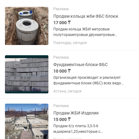
Реклама
Продам кольца жби ФБС блоки.
17 000 ₸
Продам кольца ЖБИ метровые
полутораметровые двухметровые
доборки тридцатки шестидесятки плюс
Павлодар, сегодня
ФБС блоки четверки пятерки звоните
обсудим.
Реклама
Фундаментные блоки ФБС
10 000 ₸
Организация производит и реализует
фундаментные блоки (ФБС) всех видов
и размеров. Также предоставляем
Астана, сегодня
доставку манипулятором.
Реклама
Продам ЖБИ Изделия
15 000 ₸
Продам б/у плиты 3,5-5-6
м,ширина1,20,некоторые с
трещинами,блоки ФБС без