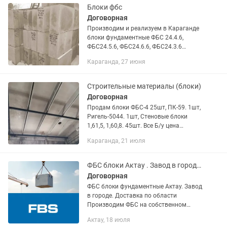
Блоки фбс
Договорная
Производим и реализуем в Караганде
блоки фундаментные ФБС 24.4.6,
ФБС24.5.6, ФБС24.6.6, ФБС24.3.6
доборные блоки 1,2м, 0,9м. Завод в
Караганда, 27 июня
черте города. Пропарка. Выдаем
сертификат соответствия.
Строительные материалы (блоки)
Договорная
Продам блоки ФБС-4 25шт, ПК-59. 1шт,
Ригель-5044. 1шт, Стеновые блоки
1,61,5, 1,60,8. 45шт. Все Б/у цена
договор
Караганда, 21 июля
ФБС блоки Актау . Завод в городе . Доставка по области
Договорная
ФБС блоки фундаментные Актау. Завод
в городе. Доставка по области
Производим ФБС на собственном
заводе в Актау. Работаем без
Актау, 18 июля
перекупов — цена от производителя.