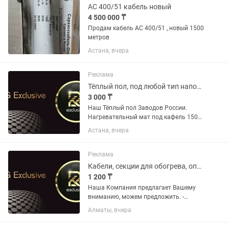
АС 400/51 кабель новый
4 500 000 ₸
Продам кабель АС 400/51 , новый 1500
метров
Астана, вчера
Реклама
Тёплый пол, под любой тип напольного покрытия.
3 000 ₸
Наш Тёплый пол Заводов России.
Нагревательный мат под кафель 150
Вт на кв.м. - это современная
Астана, вчера
высокотехнологичная система
обогрева пола, которая состоит из
тонкого двухжильного кабеля
Реклама
закрепленного...
Кабели, секции для обогрева, оптом и в розницу.
1 200 ₸
Наша Компания предлагает Вашему
вниманию, можем предложить. -
Саморегулирующиеся кабеля
Алматы, вчера
(греющие) Мощностью: от 16 и 30 Вт,
на погонный метр. (обогрев кровли,