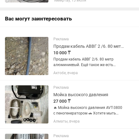
Темиртау, 15 июля
Вас могут заинтересовать
Реклама
Продам кабель АВВГ 2 /6. 80 метр. Алюминий. Ещё Такое есть дный 30 метров.
10 000 ₸
Продам кабель АВВГ 2/6. 80 метр
алюминиевый. Ещё такое же есть
медный 30 метров.
Актобе, вчера
Реклама
Мойка высокого давления
27 000 ₸
🔥 Мойка высокого давления AVT-3800
с пеногенератором 🚗 Хотите мыть
автомобиль как на профессиональной
Алматы, вчера
автомойке и не переплачивать каждый
раз? Мойка высокого давления AVT-
3800 быстро удаляет грязь,...
Реклама