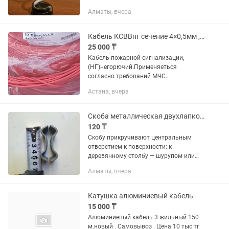
USB кабель. Температура света:
Алматы, вчера
холодный белый, нейтральный белый,
теплый белый.
Кабель КСВВнг сечение 4×0,5мм ,200 метров бухта.Красного цвета.
25 000 ₸
Кабель пожарной сигнализации,
(НГ)негорючий.Применяеться
согласно требований МЧС
РК.Имеються другие виды сечения в
Астана, вчера
ассортименте . Скидки при большом
количестве.
Скоба металлическая двухлапковая двусторонняя и предназначается для кабелей
120 ₸
Скобу прикручивают центральным
отверстием к поверхности: к
деревянному столбу — шурупом или
глухарём; к бетонной опоре — анкером,
Алматы, вчера
дюбелем либо специальным
креплением; к металлической
конструкции —...
Катушка алюминиевый кабель
15 000 ₸
Алюминиевый кабель 3 жильный 150
м.новый . Самовывоз . Цена 10 тыс тг