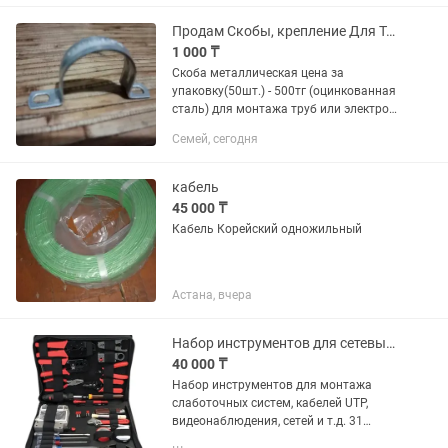
эстетику и мощную систему хранения.
Плюсы: 6 выдвижных ящиков (по 3 с...
Продам Скобы, крепление Для Труб и Кабелей размерR31/32 оцинкованная сталь!
1 000 ₸
Скоба металлическая цена за
упаковку(50шт.) - 500тг (оцинкованная
сталь) для монтажа труб или электро
кабеля. диаметром 31-32мм. Труба
Семей, сегодня
Электро Кабель, крепление и монтаж.
кабель
45 000 ₸
Кабель Корейский одножильный
Астана, вчера
Набор инструментов для сетевых работ 31 в 1 Cablexpert TK-Network
40 000 ₸
Набор инструментов для монтажа
слаботочных систем, кабелей UTP,
видеонаблюдения, сетей и т.д. 31
предмет, высококачественные