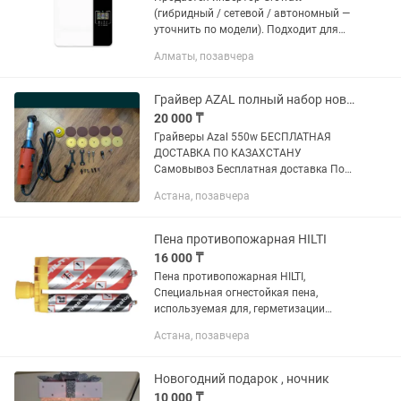
(гибридный / сетевой / автономный —
уточнить по модели). Подходит для
частного дома, гаража, дачи или
Алматы, позавчера
бизнеса. Преимущества: ⚡ Экономия
на электричестве — работа с...
Грайвер AZAL полный набор новый
20 000 ₸
Грайверы Azal 550w БЕСПЛАТНАЯ
ДОСТАВКА ПО КАЗАХСТАНУ
Самовывоз Бесплатная доставка По
вопросам писать Если нужны ещё
Астана, позавчера
какие то подробности пишите
Характеристики: питание от сети
потребляемая...
Пена противопожарная HILTI
16 000 ₸
Пена противопожарная HILTI,
Специальная огнестойкая пена,
используемая для, герметизации
отверстий и проходок в стенах и
Астана, позавчера
перекрытиях, предотвращения
распространения огня, дыма и газа
через...
Новогодний подарок , ночник
10 000 ₸