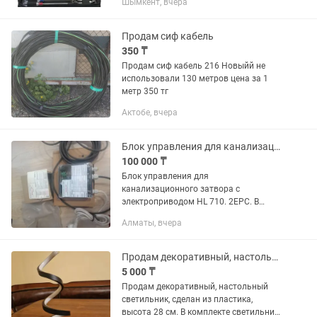
Шымкент, вчера
инструменты от проверенного
производителя Cablexpert. Все новое,
но нет...
Продам сиф кабель
350 ₸
Продам сиф кабель 216 Новыйй не
использовали 130 метров цена за 1
метр 350 тг
Актобе, вчера
Блок управления для канализационного затвора c электроприводом HL 710. 2ЕPC
100 000 ₸
Блок управления для
канализационного затвора c
электроприводом HL 710. 2ЕPC. B
комплекте: - Нl0710Е. ОУР СТ Блок
Алматы, вчера
управления для НТ 710. 2ЕРС (версия
II) с аккумулятором, управляющим
кабелем (6м) и...
Продам декоративный, настольный светильник, сделан из пластика
5 000 ₸
Продам декоративный, настольный
светильник, сделан из пластика,
высота 28 см. В комплекте светильник,