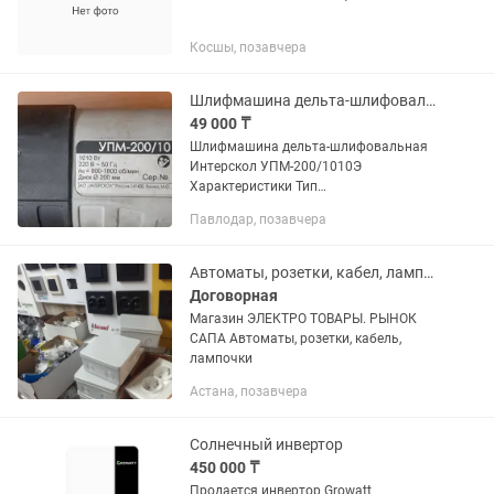
Косшы, позавчера
Шлифмашина дельта-шлифовальная Интерскол УПМ-200/1010Э
49 000 ₸
Шлифмашина дельта-шлифовальная
Интерскол УПМ-200/1010Э
Характеристики Тип
дельташлифовальная Потребляемая
Павлодар, позавчера
мощность 1010.0 Вт Максимальная
частота вращения диска 1800.0 об/
мин Максимальный...
Автоматы, розетки, кабел, лампочки
Договорная
Магазин ЭЛЕКТРО ТОВАРЫ. РЫНОК
САПА Автоматы, розетки, кабель,
лампочки
Астана, позавчера
Солнечный инвертор
450 000 ₸
Продается инвертор Growatt