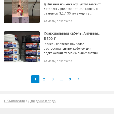
🎀Питание ночника осуществляется от
батареек и работает от USB кабель с
разъемом 3,5х1,35 мм входит в
комплект. 🎀 Работает с музыкой и без
Алматы, позавчера
музыки 🎀Размер ширина 13,5 см
глубина 11 см, высота 27,5 см...
Коаксиальный кабель. Антенный кабель. Телевизионный кабель. Кабель
5 500 ₸
-Кабель является наиболее
распространенным кабелем для
подключения телевизионных антенн,
систем спутникового и кабельного
Алматы, позавчера
телевидения. -Телевизионный
высокочастотный кабель состоит из
двух...
1
2
3
...
9
Объявления
Для дома и сада