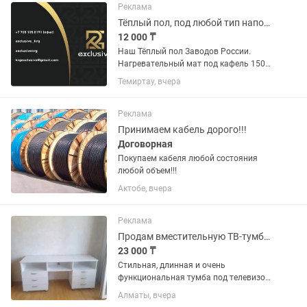
обогрев желобов, обогрев
Реклама
водостоков,...
Тёплый пол, под любой тип напольного покрытия.
12 000 ₸
Наш Тёплый пол Заводов России.
Нагревательный мат под кафель 150
Вт на кв.м. - это современная
Темиртау, вчера
высокотехнологичная система
обогрева пола, которая состоит из
тонкого двухжильного кабеля
Реклама
закрепленного...
Принимаем кабель дорого!!!
Договорная
Покупаем кабеля любой состояния
любой объем!!!
Актобе, вчера
Реклама
Продам вместительную ТВ-тумбу в отличном состоянии
23 000 ₸
Стильная, длинная и очень
функциональная тумба под телевизор
в гостиную или спальню. Как видно на
Алматы, вчера
фото она идеально совмещает