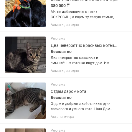
380 000 ₸
Мы не избавляемся от этих
СОКРОВИЩ, а ищем ту самую семью,
которую выберут они ... Нам Важно,
Алматы, сегодня
чтобы наши животные, жили в
хороших семьях и о них заботились, а
они дарили людям свою искреннюю
Реклама
любовь...
Два невероятно красивых котёнка ищут терпеливых хозяев
Бесплатно
Два невероятно красивых и
смышлёных котёнка ищут дом. Им
примерно по три месяца. Они
Алматы, сегодня
активные, любознательные и очень
игривые — за их весёлыми играми
можно наблюдать бесконечно 😊 Пока
Реклама
котята не...
Отдам даром кота
Бесплатно
Отдам в добрые и заботливые руки
ласкового и умного кота. Наш Дом
здоровый, приучен к лотку,
Астана, вчера
дружелюбный и спокойный. Ищем для
него любящую семью. По всем
вопросам пишите или звоните.
Реклама