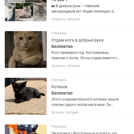
🏡 В добрые руки — Невский
маскарадный кот Ищем любящую и
ответственную семью для нашего
Алматы, сегодня
красавца 🤍 Родился 19 июня 2025
года. Кастрирован, здоров. Очень
красивый, крупный и пушистый кот с...
Реклама
Отдам кота в добрые руки
Бесплатно
Коту примерно год. Кастрирован,
приучен к лотку. Лоток отдам вместе с
ним. Очень любит быть рядом с
Алматы, сегодня
человеком: часто спит у ног, лежит на
спине, подставляет живот. Игривый,
иногда может слегка...
Реклама
Котенок
Бесплатно
Этого очаровательного котенка нашли
совсем одного возле магазина. Он
громко звал на помощь и мог попасть
Астана, сегодня
под машину, поэтому мы не смогли
пройти мимо. Сейчас малыш, мальчик
в безопасности. Ему...
Реклама
Экзотика ! Восточные котята- орики