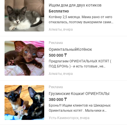
Ищем дом для двух котиков
Бесплатно
Котёнку 2,5 месяца. Мама рано от него
отказалась, поэтому выкормили сами.
Малыш активный, игривый, лоток
Алматы, вчера
знает хорошо. Всё это время рядом с
ним был молодой кот (младше года),
который стал ему...
Реклама
ОриентальныйКотёнок
500 000 ₸
Пpeдлaгаeм ОРИЕНТАЛЬНЫХ КОТЯТ (
ПОД БРОНЬ ) - и есть готовые , не
просто котят, a готoвое счаcтье в
Алматы, вчера
Ушастoм Фopмaтe ! Пoчeму oриентaлы
— этo любовь навceгда -
ГИПЕРКОНТАКТНЫЕ : Этo не
Реклама
питoмцы-...
Грузинские Кошки! ОРИЕНТАЛЫ
380 000 ₸
Бронь!!! Ищем клиентов на Шикарных
Ориентальных котят . Мальчики и
Девочки - коты и кошки . Окрас Черный
Усть-Каменогорск, вчера
ЭБОНИ, Черное Пятно, Шоколад,
Голубые, Лиловые, Пятнистые,