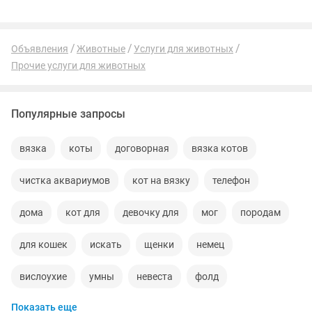
Объявления
Животные
Услуги для животных
Прочие услуги для животных
Популярные запросы
вязка
коты
договорная
вязка котов
чистка аквариумов
кот на вязку
телефон
дома
кот для
девочку для
мог
породам
для кошек
искать
щенки
немец
вислоухие
умны
невеста
фолд
Показать еще
британские коты
шиншиллы
породистые