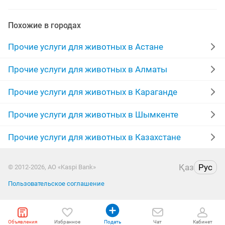
кот шотландский
пито
кот для вязки
Похожие в городах
изготавливаю заказ
страйт
услуги
рыбы
Прочие услуги для животных в Астане
британски
восточно
кошечка
котята
Прочие услуги для животных в Алматы
шотландский вислоухий
папа
порода кошек
Прочие услуги для животных в Караганде
детка
домашни
тенге 10000
Прочие услуги для животных в Шымкенте
Прочие услуги для животных в Казахстане
Қаз
Рус
© 2012-2026, АО «Kaspi Bank»
Пользовательское соглашение
Объявления
Избранное
Подать
Чат
Кабинет