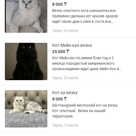
8 000 ₸
Вязка опытного кота шиншиллы.все
прививки сделаны.кот красив здоров
ждет своих дам к себе в гости.все
подробности по тел.
Тараз, 26 июля
Кот Мейн-кун вязка
25 000 ₸
Кот Мейн-кун по имени Ёсик год и 2
месяца породистый американского
происхождения ждет даму Мейн Кун в
гости, цена указана. Город Тараз.
Тараз, 26 июля
Кот на вязку
8 000 ₸
Шотландский вислоухий кот на вязку.
Кот опытный . Вязка на нашей
территории.
Тараз, 15 июля