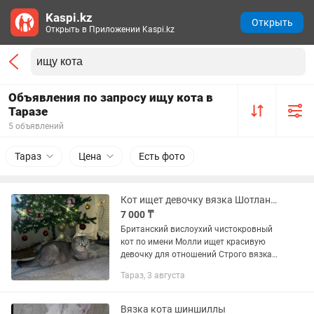
Kaspi.kz
Открыть
Открыть в Приложении Kaspi.kz
Объявления по запросу ищу кота в
Таразе
5 объявлений
Тараз
Цена
Есть фото
Кот ищет девочку вязка Шотландский вислоухий (Scottish Fold)
7 000 ₸
Британский вислоухий чистокровный
кот по имени Молли ищет красивую
девочку для отношений Строго вязка
происходит в нашем доме Котята от
Тараз, 3 августа
него есть Кот знает своё дело Пишите
не звоните!!!
Вязка кота шиншиллы