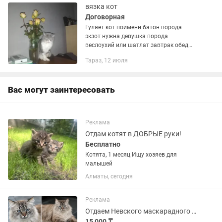
вязка кот
Договорная
Гуляет кот поимени батон порода
экзот нужна девушка порода
веслоухий или шатлат завтрак обед
ужин бесплатно вазму толька одного
Тараз, 12 июля
котенка и все
Вас могут заинтересовать
Реклама
Отдам котят в ДОБРЫЕ руки!
Бесплатно
Котята, 1 месяц Ищу хозяев для
малышей
Алматы, сегодня
Реклама
Отдаем Невского маскарадного кота очень породистый благородный
15 000 ₸