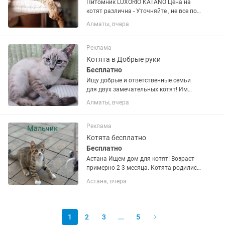
Питомник LUXORIO KATANO Цена на
котят различна - Уточняйте , не все по
380 тыс, есть дороже по цене . Оцените
Алматы, вчера
свой бюджет на приобретение
питомца. Стоимость зависит от
породных данных и окраса...
Реклама
Котята в Добрые руки
Бесплатно
Ищу добрые и ответственные семьи
для двух замечательных котят! Им
около 4 месяцев (дата рождения
Алматы, вчера
примерно 22 марта). Они активные,
любознательные и очень любят
играть. У каждого свой характер:...
Реклама
Котята бесплатно
Бесплатно
Астана Ищем дом для котят! Возраст
примерно 2-3 месяца. Котята родились
у дворовой кошки и сейчас живут
Астана, вчера
возле нашего подъезда. Котята
активные, любопытные и очень
нуждаются в доме и заботе....
1
2
3
...
5