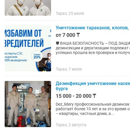
Тараз, 25 июля
Уничтожение тараканов, клопов,
от 7 000 ₸
🛡 ВАША БЕЗОПАСНОСТЬ – ПОД ЗАЩИТО
дезинсекции и дератизации подлежат
успешно прошла все проверки и получи
Тараз, 7 июля
Дезинфекция уничтожение насек
бүрге
15 000 - 20 000 ₸
Dez_lidery профессиональная дезинсекция, де
работает более 10 лет и за это время
– квартиры, частные дома, а...
Тараз, 2 августа