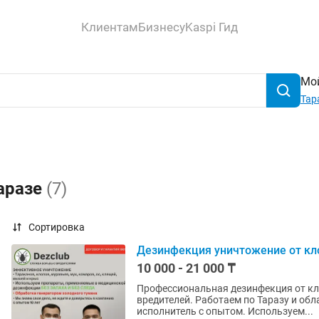
Клиентам
Бизнесу
Kaspi Гид
Мой
Тар
Таразе
(7)
Сортировка
Дезинфекция уничтожение от кло
10 000 - 21 000 ₸
Профессиональная дезинфекция от кло
вредителей. Работаем по Таразу и обл
исполнитель с опытом. Используем...