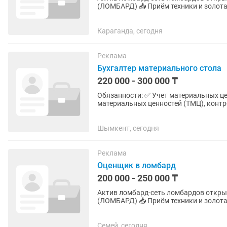
(ЛОМБАРД) 📥 Приём техники и золота - Опыт не требуется - всему обучаем - Оплачиваемое
обучение 🕒 График работы: 4/2 ...
Караганда, сегодня
Реклама
Бухгалтер материального стола
220 000 - 300 000 ₸
Обязанности: ✅ Учет материальных це
материальных ценностей (ТМЦ), контр
документов по поступлению, перемеще
Шымкент, сегодня
Реклама
Оценщик в ломбард
200 000 - 250 000 ₸
Актив ломбард-сеть ломбардов открывает вакансию: 🔎 ВА
(ЛОМБАРД) 📥 Приём техники и золота - Опыт не требуется - всему обучаем - Оплачиваемое
обучение 🕒 График работы: 4/2 ...
Семей, сегодня