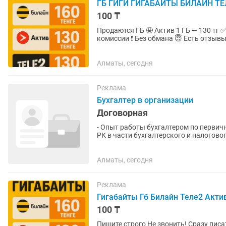
ГБ ГИГИ ГИГАБАЙТЫ БИЛАЙН ТЕ
100 ₸
Продаются ГБ 🤩 Актив 1 ГБ — 130 тг ✅ Beeline 1 ГБ — 130 тг ✅ Tele2 1 ГБ — 130 тг ✅ Без
комиссии ❗ Без обмана 😇 Есть 
Алматы, сегодня
Реклама
Бухгалтер в организации
Договорная
- Опыт работы бухгалтером по первичн
РК в части бухгалтерского и налоговог
Word. - Умение...
Алматы, сегодня
Реклама
Гигабайты Гб Билайн Теле2 Актив К
100 ₸