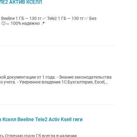
ЛЕ2 АКТИВ КСЕЛЛ
отзывы 🙂↔ 100% надежно 📍
ой документации от 1 года. - Знание законодательства
о учета. - Уверенное владение 1С:Бухгалтерия, Excel,
селл Beeline Tele2 Activ Ksell гиги
Пишите строго Не звонить! Сразу писать Отвечаю сразу Гб всегда в наличии