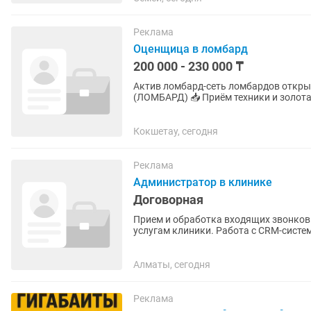
Реклама
Оценщица в ломбард
200 000 - 230 000 ₸
Актив ломбард-сеть ломбардов открывает вакансию: 🔎 ВА
(ЛОМБАРД) 📥 Приём техники и золота - Опыт не требуется - всему обучаем - Оплачиваемое
обучение 🕒 График работы: 4/2 ...
Кокшетау, сегодня
Реклама
Администратор в клинике
Договорная
Прием и обработка входящих звонков.
услугам клиники. Работа с CRM-систем
электронной базы...
Алматы, сегодня
Реклама