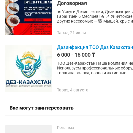
Договорная
🔥 Услуги Дезинфекции, Дезинсекции
Гарантией 6 Месяцев! 🔥 📌 Уничтожаем: — 🦟 Клопов, тараканов, муравьев, блох, комаров и
других насекомых — 🐭 Мышей, крыс и.
Тараз, 21 июля
Дезинфекция ТОО Дез Казахстан 
6 000 - 16 000 ₸
ТОО Дез-Казахстан Наша компания не 
Используем профессиональные оборуд
толщина волоса, озона и активные...
Тараз, 4 августа
Вас могут заинтересовать
Реклама