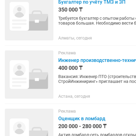
Бухгалтер по учёту ТМЗ и ЗП
350 000 ₸
Требуется бухгалтер с опытом работы
товаров большая. Необходимо вести б
Оприходование товара,...
Алматы, сегодня
Реклама
Инженер производственно-техни
400 000 ₸
Вакансия: Инженер ПТО (строительст
СтройИнжиниринг» приглашает на пос
Обязанности: Подготовка и ведение...
Астана, сегодня
Реклама
Оценщик в ломбард
200 000 - 280 000 ₸
Актив ломбард-сеть ломбардов открывает вакансию: 🔎 ВА