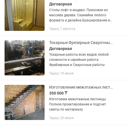
Договорная
Столы лофт и модерн. Прихожки из
массива дерева. Скамейки любого
формата и дизайна.Браширование и
обжиг деталей по заказу. Всё то, что
Тараз, 1 августа
модно там, должно быть модно здесь.
Кучу креатива вы найдёте у...
Токарные Фрезерные Сварочные работы любой сложности
Договорная
Токарные работы всех видов любой
сложности и серийная работа
Фрейзерные и Сварочные работы
Тараз, 19 июня
Изготовление межэтажных лестниц
350 000 ₸
Изготовим межэтажные лестницы.
Полное проектирование и подсчет
сметы по материалу.
Тараз, 20 июня