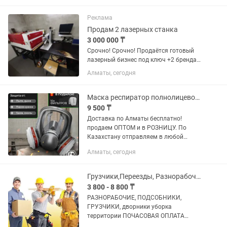
а также ДСП, МДФ и других подобных
материалов. Циркулярная пила...
Реклама
Продам 2 лазерных станка
3 000 000 ₸
Срочно! Срочно! Продаётся готовый
лазерный бизнес под ключ +2 бренда
Отличный вариант для тех, кто хочет
Алматы, сегодня
начать собственное производство без
долгого подбора оборудования,
настройки рабочих процессов...
Маска респиратор полнолицевой FFP3 от газов и пыли защита лица и легких
9 500 ₸
Доставка по Алматы бесплатно!
продаем ОПТОМ и в РОЗНИЦУ. По
Казахстану отправляем в любой
регион. В ПОДАРОК УНИВЕРСАЛЬНЫЙ
Алматы, сегодня
ЗАЩИТНЫЙ КОМБИНЕЗОН.
Респиратор профессиональный FFP3
универсальный с угольным...
Грузчики,Переезды, Разнорабочие, Подсобные рабочие, дворники.
3 800 - 8 800 ₸
РАЗНОРАБОЧИЕ, ПОДСОБНИКИ,
ГРУЗЧИКИ, дворники уборка
территории ПОЧАСОВАЯ ОПЛАТА
НАШИ УСЛУГИ: Подcoбные pабoчие