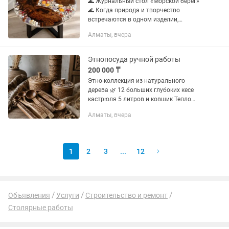
🌊 Журнальный стол «Морской берег»
🌊 Когда природа и творчество
встречаются в одном изделии,
рождаются по-настоящему
Алматы, вчера
уникальные вещи. Этот авторский стол
изготовлен из редкого слеба карагача
и...
Этнопосуда ручной работы
200 000 ₸
Этно-коллекция из натурального
дерева 🌿 12 больших глубоких кесе
кастрюля 5 литров и ковшик Тепло
традиций в каждом изделии.
Алматы, вчера
Авторская резьба, натуральное дерево
и уникальный казахский орнамент...
1
2
3
...
12
Объявления
Услуги
Строительство и ремонт
Столярные работы