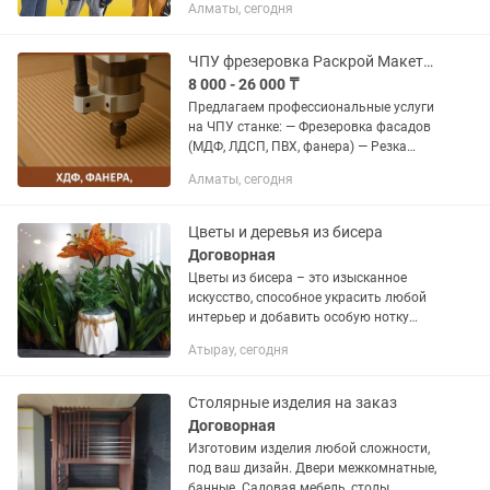
Алматы, сегодня
Разнорабочий с почасовой оплатой
Грузчик c почасовой оплатой Копка
ям,...
ЧПУ фрезеровка Раскрой Макеты МДФ, ЛДСП, фанера, дерево
8 000 - 26 000 ₸
Предлагаем профессиональные услуги
на ЧПУ станке: — Фрезеровка фасадов
(МДФ, ЛДСП, ПВХ, фанера) — Резка
декоративных панелей и перегородок
Алматы, сегодня
— Распил и раскрой материалов —
Гравировка, макеты, стенды,...
Цветы и деревья из бисера
Договорная
Цветы из бисера – это изысканное
искусство, способное украсить любой
интерьер и добавить особую нотку
тепла и уюта. Каждый цветок,
Атырау, сегодня
созданный вручную, уникален и
неповторим, словно маленький
шедевр, в...
Столярные изделия на заказ
Договорная
Изготовим изделия любой сложности,
под ваш дизайн. Двери межкомнатные,
банные. Садовая мебель, столы,