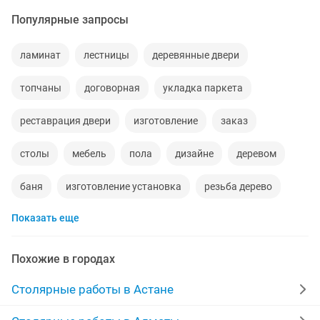
Популярные запросы
ламинат
лестницы
деревянные двери
топчаны
договорная
укладка паркета
реставрация двери
изготовление
заказ
столы
мебель
пола
дизайне
деревом
баня
изготовление установка
резьба дерево
Показать еще
обшивка вагонкой
монтаж лестниц
установка мебели
кровать
лестницы заказ
Похожие в городах
дизайнер
породам
установка плинтусов
Столярные работы в Астане
сварочные работы
изготовление реставрация