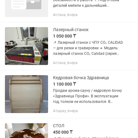
Обязанности в работе: 1. Подготовка
деталей мебели к дальнейшей
обработке и покраске (шлифовка,
Астана, вчера
зачистка). 2. Шлифование изделий из
массива дерева, МДФ, ДСП, фанеры и...
Лазерный станок
1 050 000 ₸
📌 Лазерный станок с ЧПУ CO₂ CALIDAD
— для резки и гравировки 🔹 Модель:
лазерный станок CO₂ Calidad (серия
Standart / PRO — подобный вашему
Астана, вчера
фото) 🔹 Состояние: отличное / не
новая (если нужно указать...
Кедровая бочка Здравница
1 100 000 ₸
Продам арома-сауну / кедровую бочку
«Здравница Профи». В эксплуатации
год, толком не использовался. В
основном используется в санаториях,
Атырау, вчера
для тех кто не терпит баню - отличный
вариант, так как в этой...
СТОЛ
450 000 ₸