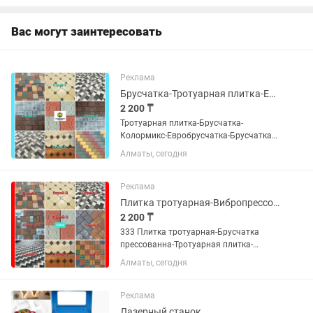
Вас могут заинтересовать
Реклама
Брусчатка-Тротуарная плитка-Евробрусчатка
2 200 ₸
Тротуарная плитка-Брусчатка-
Колормикс-Евробрусчатка-Брусчатка
Алматы-Плитка тротуарная-Брусчатка
Алматы, сегодня
Алматы завод Если Вы не дозвонились,
пожалуйста, напишите нам на номер
Билайн, мы обязательно Вам...
Реклама
Плитка тротуарная-Вибропрессованная брусчатка-Евробрусчатка
2 200 ₸
333 Плитка тротуарная-Брусчатка
прессованна-Тротуарная плитка-
Брусчатка-Колормикс-Евробрусчатка-
Алматы, сегодня
Брусчатка Алматы-Брусчатка Алматы
завод Если Вы не дозвонились,
пожалуйста , напишите нам на номер...
Реклама
Лазерный станок