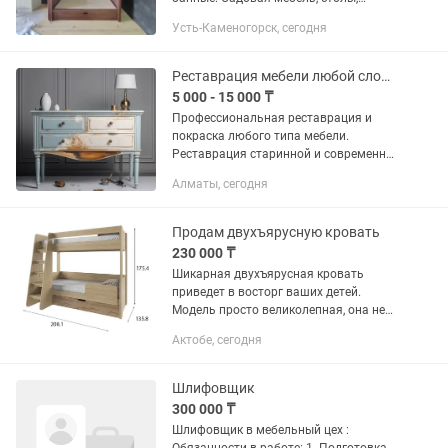
лавочки, качели, беседки под ключ.
Усть-Каменогорск, сегодня
Лестницы, декоративная отделка
деревом. Внутренняя отделка...
Реставрация мебели любой сложности
5 000 - 15 000 ₸
Профессиональная реставрация и
покраска любого типа мебели.
Реставрация старинной и современной
деревянной мебели и других изделий
Алматы, сегодня
из дерева (столов, стульев, комодов,
шкафов). Реставрация...
Продам двухъярусную кровать
230 000 ₸
Шикарная двухъярусная кровать
приведет в восторг ваших детей.
Модель просто великолепная, она не
только красивая, но и удобная.
Актобе, сегодня
Прекрасный дизайн станет достойным
украшением любого помещения.
Мебель...
Шлифовщик
300 000 ₸
Шлифовщик в мебельный цех :