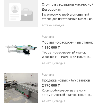
Столяр в столярной мастерской
Договорная
В мастерскую требуется опытный
столяр для изготовления мебели из
массива и эпоксидной смолы. Нам
Астана, сегодня
нужен человек, который знает весь
цикл производства и понимает
специфику работы с «живым» краем.
Реклама
Ваши...
Форматно-раскроечный станок
1 990 000 ₸
Форматно-раскроечный станок
WoodTec TOP POINT K-45 купить в
Алматы с доставкой по всему
Алматы, сегодня
Казахстану. Самая лучшая цена в
Казахстане! В наличии на складе.
Наша компания предлагает форматно
Реклама
раскроечный...
Продажа новых и б/у станков
2 770 000 ₸
Кромкооблицовочные станки с
автоматической подачей купить в
Алматы с доставкой по всему
Алматы, сегодня
Казахстану. Самая лучшая цена в
Казахстане! В наличии на складе.