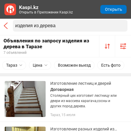
Kaspi.kz
Открыть
Открыть в Приложении Kaspi.kz
Объявления по запросу изделия из
дерева в Таразе
7 объявлений
Тараз
Цена
Возможен выезд
Есть фото
Изготовление лестниц и дверей
Договорная
Столярный цех изготовит лестницу или
двери из массива карагача,сосны и
других пород дерева.
Тараз, 15 июля
Изготовление разных изделий из дерева. Ваше желание-наша работа!