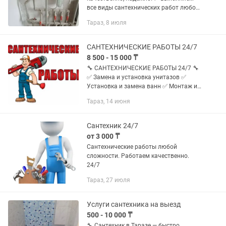
все виды сантехнических работ любой
сложности ✅ Оперативный выезд по
Тараз, 8 июля
городу – в течение 30 минут, работаем
также в пригороде и...
САНТЕХНИЧЕСКИЕ РАБОТЫ 24/7
8 500 - 15 000 ₸
🔧 САНТЕХНИЧЕСКИЕ РАБОТЫ 24/7 🔧
✅ Замена и установка унитазов ✅
Установка и замена ванн ✅ Монтаж и
замена труб и водопровода ✅ Ремонт
Тараз, 14 июня
сантехники любой сложности ✅
Качественно • Быстро • Надёжно 📞...
Сантехник 24/7
от 3 000 ₸
Сантехнические работы любой
сложности. Работаем качественно.
24/7
Тараз, 27 июля
Услуги сантехника на выезд
500 - 10 000 ₸
🔧 Сантехник в Таразе — быстро,