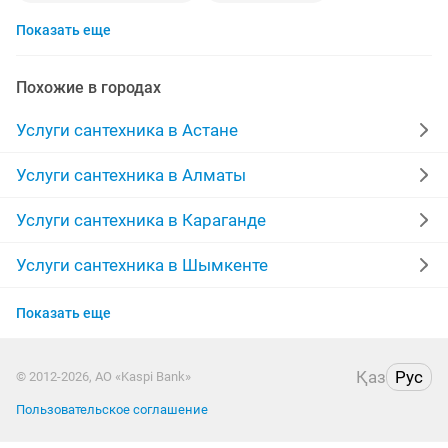
Показать еще
раковины
теплые полы
установка батарей
кафельщики
полы
радиаторы отопления
Похожие в городах
круглосуточно
чистка канализации
сварка
Услуги сантехника в Астане
ассенизатор
пластиковые трубы
Услуги сантехника в Алматы
сантехник сварщик
дымоходы
Услуги сантехника в Караганде
установка теплого пола
реставрация
аристон
Услуги сантехника в Шымкенте
Услуги сантехника в Усть-Каменогорске
электрик на дом
батарея
услуга сварщика
Показать еще
Услуги сантехника в Актобе
откачка септика
прочистка
алмазное сверление
Қаз
Рус
© 2012-2026, АО «Kaspi Bank»
Услуги сантехника в Костанае
ремонт газовых котлов
выходные
Пользовательское соглашение
Услуги сантехника в Уральске
душевые кабинки