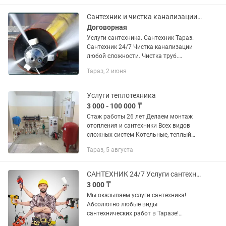
Работаем быстро, качественно и по
доступным...
Сантехник и чистка канализации и промывка
Договорная
Услуги сантехника. Сантехник Тараз.
Сантехник 24/7 Чистка канализации
любой сложности. Чистка труб.
Промывка канализационных труб.
Тараз, 2 июня
Прочистка канализации. Засор.
Канализация. Промывка. Устранение...
Услуги теплотехника
3 000 - 100 000 ₸
Стаж работы 26 лет Делаем монтаж
отопления и сантехники Всех видов
сложных систем Котельные, теплый
пол , радиаторы Тепловентиляторы
Тараз, 5 августа
вулкан В любом объеме Выезжаем на
объект Оговариваем все...
САНТЕХНИК 24/7 Услуги сантехника
3 000 ₸
Мы оказываем услуги сантехника!
Абсолютно любые виды
сантехнических работ в Таразе!
Качественно, аккуратно, грамотно