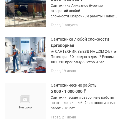
Сантехника.Алмазное бурение
отверстий любой
сложности.Сварочные работы. Навесы
любой сложности. Шведские стенки
Тараз, 1 августа
Гарантия на выполненные работы.
Сварка SDR трубы любого диаметра.
Опрессовка.
Сантехника любой сложности
Договорная
🔥 САНТЕХНИК ВЫЕЗД НА ДОМ 24/7 🔥
Потек кран? Холодно в доме? Решим
ЛЮБУЮ проблему быстро и без
лишних затрат 💪 🔧 Выполняем
Тараз, 19 июня
работы любой сложности: 💧
Водопровод — разводка с нуля, замена
труб,...
Сантехнические работы
5 000 - 1 000 000 ₸
Сантехнические и сварочные работы
по отоплению любой сложности опыт
работы 18 лет
Тараз, 21 июня