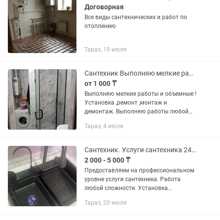
Договорная
Все виды сантехнических и работ по
отоплению
Тараз, 19 июля
Сантехник Выполняю мелкие работы и объемные
от 1 000 ₸
Выполняю мелкие работы и объемные !
Установка ,ремонт ,монтаж и
демонтаж. Выполняю работы любой
сложности в частных домах ,квартирах
Тараз, 4 июля
и в разных заведений и т д ....
Сантехник. Услуги сантехника 24/7
2 000 - 5 000 ₸
Предоставляем на профессиональном
уровне услуги сантехника. Работа
любой сложности. Установка
смесителей, установка стиральных
Тараз, 20 июля
машин, установка посудомоечных
машин, установка водонагревателей,...