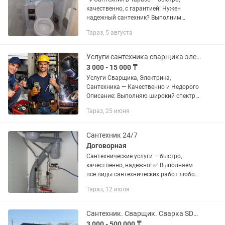
качественно, с гарантией! Нужен
надежный сантехник? Выполним
работы любой сложности быстро,
Тараз, 5 августа
аккуратно и по доступным ценам!
Наши услуги: ✔ Монтаж и ремонт
систем...
Услуги сантехника сварщика электрика
3 000 - 15 000 ₸
Услуги Сварщика, Электрика,
Сантехника — Качественно и Недорого
Описание: Выполняю широкий спектр
ремонтно-монтажных работ в
Тараз, 25 июня
квартирах, частных домах и офисах.
Сантехнические работы: монтаж и...
Сантехник 24/7
Договорная
Сантехнические услуги – быстро,
качественно, надежно! ✅ Выполняем
все виды сантехнических работ любой
сложности ✅ Оперативный выезд по
Тараз, 12 июля
городу – в течение 30 минут, работаем
также в пригороде и...
Сантехник. Сварщик. Сварка SDR трубы. Алмазное бурение
3 000 - 500 000 ₸