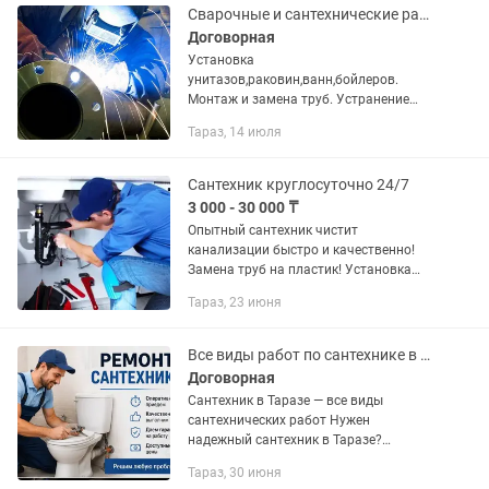
Сварочные и сантехнические работы
Договорная
Установка
унитазов,раковин,ванн,бойлеров.
Монтаж и замена труб. Устранение
протечек. Отопление ,водоснабжение
Тараз, 14 июля
под ключ. Подключение стиралок и
посудомоек Навесы,заборы
,ворота,калитки, лестницы...
Сантехник круглосуточно 24/7
3 000 - 30 000 ₸
Опытный сантехник чистит
канализации быстро и качественно!
Замена труб на пластик! Установка
унитазов, кранов, смесителей!
Тараз, 23 июня
Копательные работы! Чистка септика
быстро и качественно!
Работаем.Услуги...
Все виды работ по сантехнике в Таразе
Договорная
Сантехник в Таразе — все виды
сантехнических работ Нужен
надежный сантехник в Таразе?
Выполняем сантехнические работы
Тараз, 30 июня
любой сложности с выездом на дом.