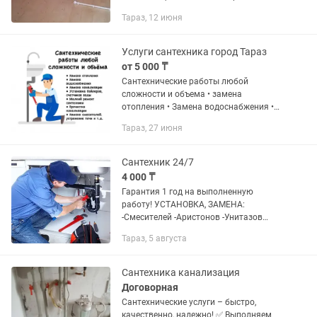
холодная вода Установка насоса
Тараз, 12 июня
Установка котлов бойлеров
Прокладктёплогоа пола
Услуги сантехника город Тараз
от 5 000 ₸
Сантехнические работы любой
сложности и объема • замена
отопления • Замена водоснабжения •
Замена канализации • Установка
Тараз, 27 июня
бойлеров, счетчиков воды • Мелкий
ремонт сантехники • Прочистка
канализации •...
Сантехник 24/7
4 000 ₸
Гарантия 1 год на выполненную
работу! УСТАНОВКА, ЗАМЕНА:
-Смесителей -Аристонов -Унитазов
-Раковин -Ванны -Посудомоечных
Тараз, 5 августа
машин -Фильтров для воды -Счетчиков
и.т.д. -Качественное устранение...
Сантехника канализация
Договорная
Сантехнические услуги – быстро,
качественно, надежно! ✅ Выполняем