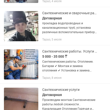
Тараз, 4 июля
мастер на все руки ! Звонит в любое
время суток! Цена договорная!
Пенсионерам...
Сантехнические и сварочные работы
Договорная
прокладка водопроводных и
канализационных труб; установка
различных вспомогательных приборов
(счетчиков, фильтров, и др); установка
Тараз, 5 июля
раковин, ванн, душевых кабин и
унитазов; монтаж отопительной...
Сантехнические работы. Услуги сантехника
5 000 - 35 000 ₸
Сантехнические работы. Отопление.
Батареи ✔ Монтаж и замена
отопления ✔ Установка и замена
радиаторов ✔ Установка котлов ✔
Тараз, 8 июня
Замена труб и сантехники ✔
Устранение протечек ✔ Частный дом,
квартира,...
Сантехнические услуги
Договорная
Производим монтаж Сантехнические
работы любой сложности .
Канализация Отопление Горячая и