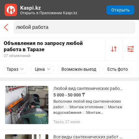
Kaspi.kz
Открыть
Открыть в Приложении Kaspi.kz
Объявления по запросу любой
работа в Таразе
27 объявлений
Тараз
Цена
Возможен выезд
Есть фото
Любой вид сантехнических работ. Гарантия 10000%
5 000 - 50 000 ₸
Выполним любой вид сантехнических
работ. : : Монтаж отопление : : Монтаж
водоснабжения : : Монтаж
канализация : Замена радиаторов и
Тараз, 27 июня
отопления : Сборка и установка :
Сварочные работы Тел Алишер...
Все виды сантехнических работ отопления любой сложности ремонт котлов