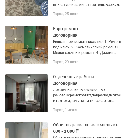
штукатурки,ламинат,галтели, все виды
внутренней отделки.
Тараз, 25 июня
Евро ремонт
Договорная
Выполняем ремонт квартир: 1. Ремонт
под ключ. 2. Косметический ремонт 3.
Мелко срочный ремонт. 4. Дизайн
проект выполняем любои сложности.
Тараз, 29 июня
Обои все виды : Флизелиновые,
Виниловые, Итальянские обои...
Отделочные работы
Договорная
Делаем все виды отделочных
работа,керамогранит,покраска,левкас
и галтели,ламинат и гипсокартон
,стяжка,двери,утепление
Тараз, 1 июня
лоджии,откосы.работаем по дизайну
,мелкосрочные работы тоже
приветствуется!
Обои покраска левкас молник не дорого
600 - 2 000 ₸
Обои покраска левкас молник галтели