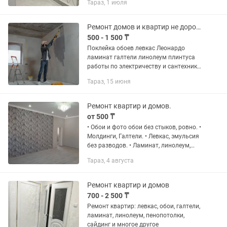
Тараз, 1 июля
молдинги Работаем более 15 лет
Работу можно посмотреть...
Ремонт домов и квартир не дорого
500 - 1 500 ₸
Поклейка обоев левкас Леонардо
ламинат галтели линолеум плинтуса
работы по электричеству и сантехнике
установка смесителей унитаза раковин
Тараз, 15 июня
цены договорные на объем скидка.
Качество гарантируем...
Ремонт квартир и домов.
от 500 ₸
• Обои и фото обои без стыков, ровно. •
Молдинги, Галтели. • Левкас, эмульсия
без разводов. • Ламинат, линолеум,
плинтуса. • Леонардо, гибкий мрамор.
Тараз, 4 августа
Работаем аккуратно, быстро и
качественно. Чисто,...
Ремонт квартир и домов
700 - 2 500 ₸
Ремонт квартир: левкас, обои, галтели,
ламинат, линолеум, пенопотолки,
сайдинг и многое другое