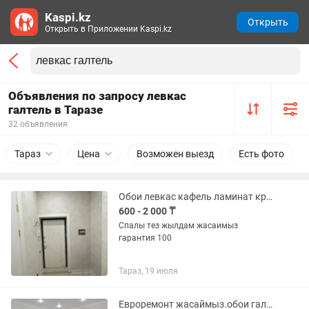
Kaspi.kz
Открыть
Открыть в Приложении Kaspi.kz
Объявления по запросу левкас
галтель в Таразе
32 объявления
Тараз
Цена
Возможен выезд
Есть фото
Обои левкас кафель ламинат краска галтель мокри шелк плинтус
600 - 2 000 ₸
Спалы тез жылдам жасаимыз
гарантия 100
Тараз, 19 июля
Евроремонт жасаймыз.обои галтели левкас натяжной подолок пот ключ сапалы