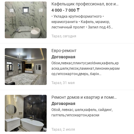
Кафельщик профессионал, все инструменты имеются
4 000 - 7 000 ₸
• Укладка крупноформатного •
керамогранита • Кафель, мрамор,
лестничный пролет • Запил под 45
градусов • Ванная комната под ключ •
Тараз, сегодня
Ремонт квартира под ключ •
Сантехнические работы • Трубы,...
Евро-ремонт
Договорная
Обои,левкас,плинтус,мoldник,кафель,кр
аска,шелк,песок,ламинат,линонин,мрам
ор,гипсокартон,дверь, бәрін
жасаймыз,галтель
Тараз, 31 мая
Ремонт домов и квартир и помещений под ключ
Договорная
Обой, левкас, шелк,кафель, сайдинг,
галтель,гипсокартон,краски
Тараз, 2 июля