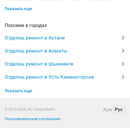
Показать еще
реставрация ванн
побелка потолков
ремонт дверей
услуги кафельщика
краска
Похожие в городах
ремонт офисов
укладка брусчатки
Отделка, ремонт в Астане
строительная бригада
откосы
Отделка, ремонт в Алматы
ремонт домов и квартир
качественный ремонт
Отделка, ремонт в Шымкенте
утепление
сантехник электрик
обой цен
Отделка, ремонт в Усть-Каменогорске
Отделка, ремонт в Костанае
ремонт потолка
плинтус
мрамор
Показать еще
Отделка, ремонт в Павлодаре
работа в офисе
закатка стен
побелка
ванна
Қаз
Рус
© 2012-2026, АО «Kaspi Bank»
Отделка, ремонт в Семее
Пользовательское соглашение
Отделка, ремонт в Талдыкоргане