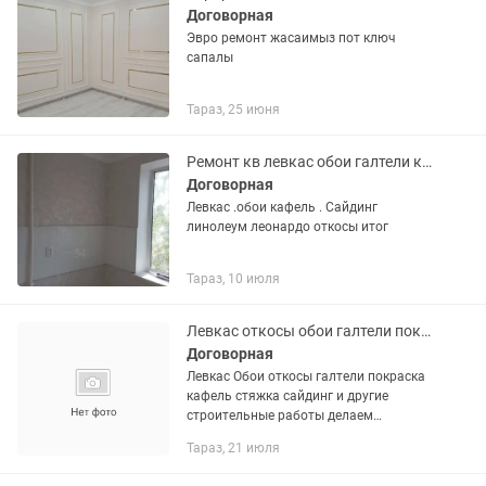
Договорная
Эвро ремонт жасаимыз пот ключ
сапалы
Тараз, 25 июня
Ремонт кв левкас обои галтели кафель сайдинг паркет линолеум итог
Договорная
Левкас .обои кафель . Сайдинг
линолеум леонардо откосы итог
Тараз, 10 июля
Левкас откосы обои галтели покраска сайдинг кафель стяжка ремонт квартир и
Договорная
Левкас Обои откосы галтели покраска
кафель стяжка сайдинг и другие
строительные работы делаем
аккуратно
Тараз, 21 июля