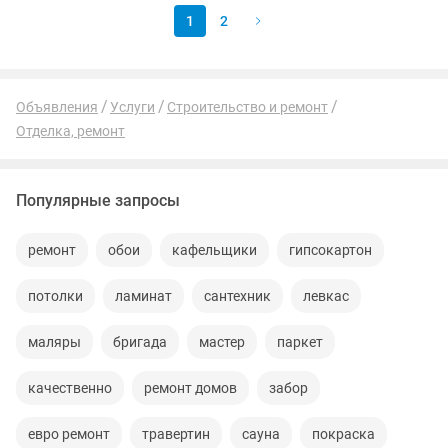
1
2
Объявления
Услуги
Строительство и ремонт
Отделка, ремонт
Популярные запросы
ремонт
обои
кафельщики
гипсокартон
потолки
ламинат
сантехник
левкас
маляры
бригада
мастер
паркет
качественно
ремонт домов
забор
евро ремонт
травертин
сауна
покраска