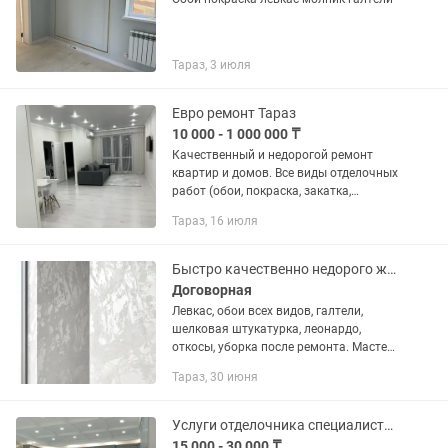
Тараз, 3 июля
Евро ремонт Тараз
10 000 - 1 000 000 ₸
Качественный и недорогой ремонт
квартир и домов. Все виды отделочных
работ (обои, покраска, закатка,
шпатлевка, левкас, откосы, галтели,
Тараз, 16 июля
выравнивание стен и потолков). А
также ламинат, кафель,...
Быстро качественно недорого женская бригада
Договорная
Левкас, обои всех видов, галтели,
шелковая штукатурка, леонардо,
откосы, уборка после ремонта. Мастер
Жанна
Тараз, 30 июня
Услуги отделочника специалисты со стажем
15 000 - 30 000 ₸