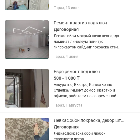
Тараз, 13 июня
Ремонт квартир под ключ
Договорная
Левкас обои мокрый шелк леонардо
ламинат линолеум плинтус
гипсокартон сайдинг покраска стен
гибкий мрамор галтели, молдинг
Тараз, 4 июня
Кафель Двери
Евро ремонт под ключ
500 - 1 000 ₸
Аккуратно, Быстро, Качественно-
Отделка/Ремонт домов, квартир и
офисов, работаем по современной
технологии в стиле хай тек,евро под
Тараз, 1 августа
ключ..Обои без швов, галтели,
левкас,ламинат, ленолиум, плинтуса,...
Левкас,обои,покраска, декор штукатурка
Договорная
Левкас,покраска,обои любой
сложности,декор