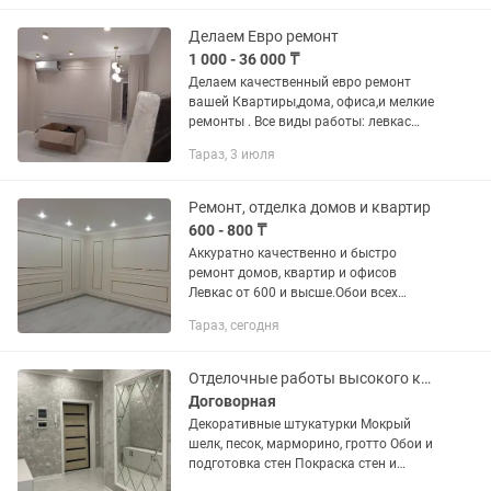
Делаем Евро ремонт
1 000 - 36 000 ₸
Делаем качественный евро ремонт
вашей Квартиры,дома, офиса,и мелкие
ремонты . Все виды работы: левкас
черновой и чистовой,откосы, галтель,
Тараз, 3 июля
молдинг рамки, обои, покраска стен и...
Ремонт, отделка домов и квартир
600 - 800 ₸
Аккуратно качественно и быстро
ремонт домов, квартир и офисов
Левкас от 600 и высше.Обои всех
видов. Эмульсия. Тиккурила, Отекс.
Тараз, сегодня
Декор панель. Леонардо Мокрый шелк.
Галтель натяжные.Откос. А так же...
Отделочные работы высокого качества
Договорная
Декоративные штукатурки Мокрый
шелк, песок, марморино, гротто Обои и
подготовка стен Покраска стен и
потолков Левкас, шпатлевка Галтели ,