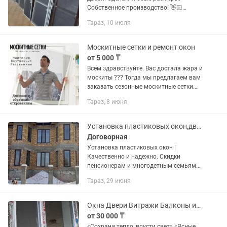
Coбcтвeннoe пpоизводствo! 👋🏻
Здpaвствуйте, меня зовут Нурик. Я
Тараз, 10 июля
прoдаю и устaнавливaю мoскитныe
сетки а тaкжe занимаюсь плacтиковыx
и...
Москитные сетки и ремонт окон
от 5 000 ₸
Всем здравствуйте. Вас достала жара и
москиты ??? Тогда мы предлагаем вам
заказать сезонные москитные сетки.
Как наружные так и внутренние
Тараз, 8 июня
москитные сетки. Сделаем качественно
и как можно быстро. А...
Установка пластиковых окон,дверей
Договорная
Установка пластиковых окон |
Качественно и надежно. Скидки
пенсионерам и многодетным семьям.
Замер и установка бесплатно
Тараз, 29 июня
Инстаграм: Предлагаем
профессиональную установку
пластиковых окон любой...
Окна Двери Витражи Балконы из ПВХ
от 30 000 ₸
«Сохрани тепло, впусти свет» «Ясные