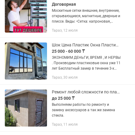
Договорная
Москитные сетки внешние, внутренние,
открывающиеся, магнитные, дверные и
плиссе. Виды: •Сетка: капроновая,
алюминиевая; •Каркас: металлический,
Тараз, 12 июля
пластик; Внешние и внутренние,
москитные цвета: белые,...
Шок Цена Пластик Окна Пластиковые Двери Витражи Балконы ПВХ Ремонт Окон
25 000 - 60 000 ₸
ЭКОНОМИМ ДЕНЬГИ, ВРЕМЯ , И НЕРВЫ
. Производим пластиковые окна уже 11
лет Бесплатный замер в течение 3-х
часов , и установка в течение 5 дней.
Тараз, 30 июля
Москитная сетка И подоконник В
ПОДАРОК Обратившись к...
Ремонт любой сложности по пластиковым окнам и дверям
до 25 000 ₸
Выполняем работы по ремонту и
замену аксессуаров а так же замена
стекла.
Тараз, 11 июля