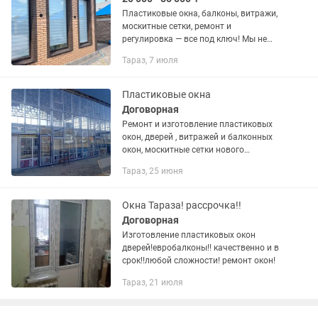
Пластиковые окна, балконы, витражи,
москитные сетки, ремонт и
регулировка — все под ключ! Мы не
мошенники, а профессионалы своего
Тараз, 7 июля
дела! ✔️ Металл соответствует всем
стандартам. ✔️ Доступны...
Пластиковые окна
Договорная
Ремонт и изготовление пластиковых
окон, дверей , витражей и балконных
окон, москитные сетки нового
поколения.
Тараз, 25 июня
Окна Тараза! рассрочка!!
Договорная
Изготовление пластиковых окон
дверей!евробалконы!! качественно и в
срок!!любой сложности! ремонт окон!
Тараз, 21 июля