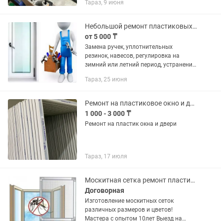
Тараз, 9 июня
по прижиму, как простых так и
сложных открываний. Гарантия за
работу и...
Небольшой ремонт пластиковых окон и дверей
от 5 000 ₸
Замена ручек, уплотнительных
резинок, навесов, регулировка на
зимний или летний период, устранение
неполадок при закрытии или открытия
Тараз, 25 июня
окна, и другие нюансы.
Ремонт на пластиковое окно и двери
1 000 - 3 000 ₸
Ремонт на пластик окна и двери
Тараз, 17 июля
Москитная сетка ремонт пластиковых окон маскитныйе сетки
Договорная
Изготовление москитных сеток
различных размеров и цветов!
Мастера с опытом 10лет Выезд на