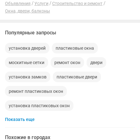
Объявления
Услуги
Строительство и ремонт
Окна, двери, балконы
Популярные запросы
установка дверей
пластиковые окна
москитные сетки
ремонт окон
двери
установка замков
пластиковые двери
ремонт пластиковых окон
установка пластиковых окон
Показать еще
установка межкомнатных дверей
ремонт балкона
двери межкомнатные
железные двери
балкон
Похожие в городах