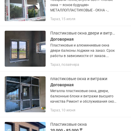
окна — ясное будущее»
МЕТАЛЛОПЛАСТИКОВЫЕ - ОКНА -
ДВЕРИ - ВИТРАЖИ - ПЕРЕГОРОДКИ
Тараз, 15 июля
Окна из ПВХ обеспечивают дому
высокую теплоизоляцию,
шумоизоляцию, а также...
Пластиковые окна двери и витражи
Договорная
Пластиковые и алюминиевые окна
двери балконы лоджии на заказ. Срок
работы в зависимости от заказа.
Гарантия от 5 лет. Тех. обслуживание
Тараз, позавчера
бесплатно на 12 месяцев. Большой
выбор профилей, стекол,...
пластиковые окна и витражи
Договорная
Металла пластиковые окна, двери,
балконные блоки и витражи высшего
качества Ремонт и обслуживания окон
Замена москитных сеток и установка
Тараз, 10 июня
Гарантия обслуживания Гарантия на
профиля от 5 лет и выше...
Пластиковые окна
20 000 - 85 000 ₸