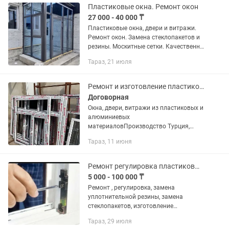
Пластиковые окна. Ремонт окон
27 000 - 40 000 ₸
Пластиковые окна, двери и витражи.
Ремонт окон. Замена стеклопакетов и
резины. Москитные сетки. Качественно
и в срок. Можно в рассрочку и кредит
Тараз, 21 июля
Ремонт и изготовление пластиковых окон
Договорная
Окна, двери, витражи из пластиковых и
алюминиевых
материаловПроизводство Турция,
Германия, Россия Изготовление
Тараз, 11 июня
пластиковых окон и дверей Гарантия и
качество Монтаж и демонтаж
Подоконник и сетка...
Ремонт регулировка пластиковых окон
5 000 - 100 000 ₸
Ремонт , регулировка, замена
уплотнительной резины, замена
стеклопакетов, изготовление
москитных сеток+защита от детей,
Тараз, 29 июля
Можно в рассрочку или Каспий ред