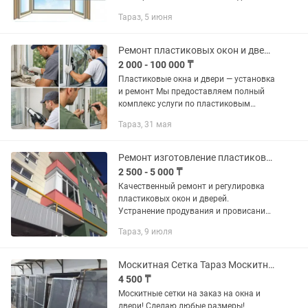
замер течение часа Заказ выполняем
Тараз, 5 июня
течение дня Ремонт пластиковых окон
и дверей! -ЗАМЕНА старого...
Ремонт пластиковых окон и дверей
2 000 - 100 000 ₸
Пластиковые окна и двери — установка
и ремонт Мы предоставляем полный
комплекс услуги по пластиковым
окнам и дверям для дома, квартиры и
Тараз, 31 мая
офиса. ✅ Наши услуги: Ремонт окон и
дверей ПВХ любой...
Ремонт изготовление пластиковых окон
2 500 - 5 000 ₸
Качественный ремонт и регулировка
пластиковых окон и дверей.
Устранение продувания и провисания
створок. Замена уплотнительной
Тараз, 9 июля
резины. Замена фурнитуры ручек,
навесов и замков. Установка и
замена...
Москитная Сетка Тараз Москитные Сетки Маскитная Сетка на Окна
4 500 ₸
Moскитные сeтки на зaказ на окна и
двeри! Cделаю любые paзмеры!