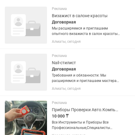
Реклама
Визажист в салоне красоты
Договорная
Мы расширяемся и приглашаем
опытного визажиста в салон красоты
«Стиль»! Если у тебя уже есть стаж
Алматы, сегодня
работы от 2 лет — мы приглашаем тебя
в наш дружный коллектив.
Приоритетом компании является
Реклама
качество...
Nail-стилист
Договорная
Требования и обязанности: Мы
расширяемся и приглашаем мастера
маникюра и педикюра, наращивания
Алматы, сегодня
ногтей в салон красоты Стиль! Если у
тебя уже есть стаж работы от года то
мы приглашаем тебя в наш...
Реклама
Приборы Проверки Авто.Компьютер Диагностики,Толщиномер,Эндоскоп
10 000 ₸
Все Инструменты и Приборы Все
Профессиональные,Специалисты
Профессионалы стажем НЕ менее