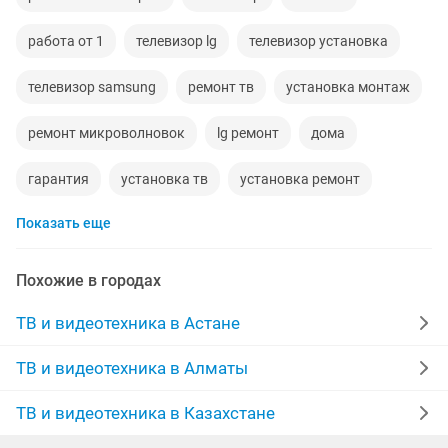
работа от 1
телевизор lg
телевизор установка
телевизор samsung
ремонт тв
установка монтаж
ремонт микроволновок
lg ремонт
дома
гарантия
установка тв
установка ремонт
Показать еще
спутниковая антенна
ремонт
ремонт домов
гарантия качества
выходную
ремонт техник
Похожие в городах
стена
микроволновка
кронштейны
ТВ и видеотехника в Астане
услуги ремонта
быстрый ремонт
ремон
ТВ и видеотехника в Алматы
remont
установка стену
для телевизора
ТВ и видеотехника в Казахстане