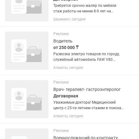
Требуется срочно маляр по мебели
стаж работы не менее 8-9 лет на
постоянной основе работа мебели .
Шымкент, сегодня
Реклама
Водитель
от 250 000 ₸
Развозка электро товаров по городу,
служебный автомобиль FAW V80
2014г, пятидневка с 9 до 18 часов ,
Алматы, сегодня
зарплата обсуждается на
собеседовании индивидуально смотря
на ваш стаж и класс, старт на...
Реклама
Врач- терапевт- гастроэнтеролог
Договорная
Уважаемые доктора! Медицинский
центр с 25-ти летним стажем в поисках
сотрудников в наш дружный
Алматы, сегодня
коллектив. - врач УЗИ; - врач гинеколог
(акушер, маммолог, эндокринолог); -
врач отоларинголог; - врач...
Реклама
Военнослужащий по контракту