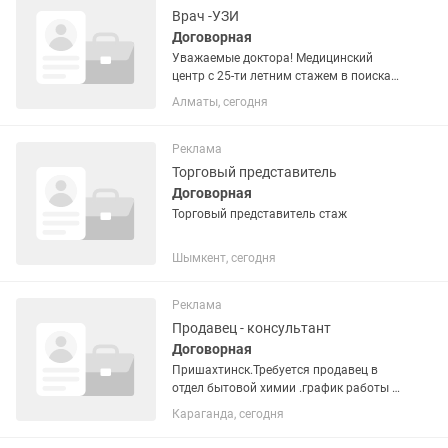
Врач -УЗИ
Договорная
Уважаемые доктора! Медицинский
центр с 25-ти летним стажем в поисках
сотрудников в наш дружный
Алматы, сегодня
коллектив. - врач УЗИ; - врач гинеколог
(акушер, маммолог, эндокринолог); -
врач отоларинголог; - врач...
Реклама
Торговый представитель
Договорная
Торговый представитель стаж
Шымкент, сегодня
Реклама
Продавец - консультант
Договорная
Пришахтинск.Требуется продавец в
отдел бытовой химии .график работы с
09.00 -20.00Профессионального
Караганда, сегодня
продавца-консультанта! Мы ищем не
просто сотрудника, а специалиста