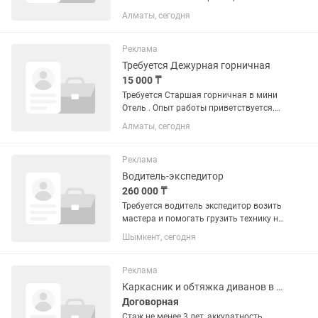
окрашивания, мелирование, укладки,
Алматы, сегодня
прически, биозавивка, уходовые
процедуры для волос. Мужские
стрижки. Стаж не менее 5 лет. Ищем...
Реклама
Требуется Дежурная горничная
15 000 ₸
Требуется Старшая горничная в мини
Отель . Опыт работы приветствуется.
Ищем девушек от 28-55 лет.
Алматы, сегодня
Обязанности: встреча и заселения
гостей, ежедневная уборка номеров в
ночное время, стирка глажка...
Реклама
Водитель-экспедитор
260 000 ₸
Требуется водитель экспедитор возить
мастера и помогать грузить технику на
нашем авто. График 6/1 9:00-19:00
Шымкент, сегодня
Зарплата 260.000 оклад Автомобиль
ВАЗ2104 Стаж вождения не менее 5 лет
Категория B
Реклама
Каркасник и обтяжка диванов в цех мягкой мебели мебели
Договорная
Стаж не менее 3 лет, аккуратность,