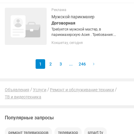
загородом. -Поддержание чистоты и
рабочего состояния автомашины.
Реклама
-Следить за...
Мужской парикмахер
Договорная
Требуется мужской мастер, в
парикмахерскую Асия . Требования:
ответственность, коммуникабельность,
Кокшетау, сегодня
стаж.
1
2
3
...
246
Объявления
Услуги
Ремонт и обслуживание техники
ТВ и видеотехника
Популярные запросы
ремонт телевизоров
телевизор
smart tv