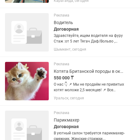
Караганда, сегодня
14лет.Клиентам Заказчикам с Другого
Города Полный Фото.и ВИДЕО
Отчёт.Работаем по Караганде и
Реклама
Карагандинская...
Водитель
Договорная
Здравствуйте, ищем водителя на фуру
Стаж :от 5 лет Тягач Даф/Вольво ,
прицеп Реф/Тент Работа :на Россию
Шымкент, сегодня
Европу Китай Зарплата :договорная
Чистые ухоженные машины, все
прицепы и тягачи обслуженные,...
Реклама
Котята Британской породы в окрасе Шиншилла
550 000 ₸
О нас 👇 📌 Мы не продаём не привитых
котят моложе 2,5 месяцев! 📌 Все
котята переезжают в новый дом
Уральск, сегодня
полностью привитые после
дегельминтизации! 📌 Мы уделяем
огромное внимание социализации и
Реклама
здоровью...
Парикмахер
Договорная
В уютный салон требуется парикмахер-
смежник. Женские стрижки,