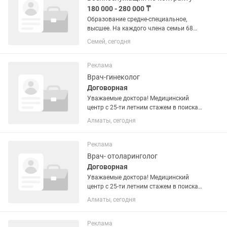
180 000 - 280 000 ₸
Образование средне-специальное,
высшее. На каждого члена семьи 68
000 тенге жилищные выплаты. Стаж 1
Семей, сегодня
год за полтора. Карьерный рост
Пособие для оздоровления в размере
2 должностных окладов 1 раз в...
Реклама
Врач-гинеколог
Договорная
Уважаемые доктора! Медицинский
центр с 25-ти летним стажем в поисках
сотрудников в наш дружный
Алматы, сегодня
коллектив. - врач УЗИ; - врач гинеколог
(акушер, маммолог, эндокринолог); -
врач отоларинголог; - врач...
Реклама
Врач- отоларинголог
Договорная
Уважаемые доктора! Медицинский
центр с 25-ти летним стажем в поисках
сотрудников в наш дружный
Алматы, сегодня
коллектив. - врач УЗИ; - врач гинеколог
(акушер, маммолог, эндокринолог); -
врач отоларинголог; - врач...
Реклама