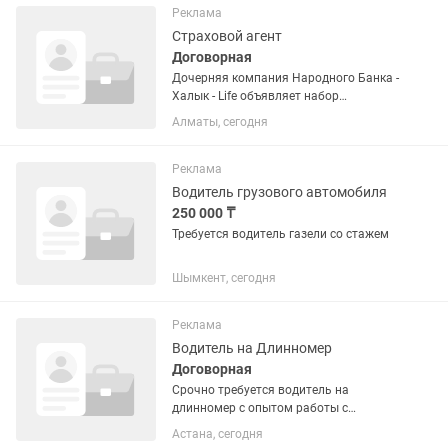
продаж, человека, который любит...
Реклама
Страховой агент
Договорная
Дочерняя компания Народного Банка -
Халык - Life объявляет набор
сотрудников на позицию страхового
Алматы, сегодня
агента (договор ГПХ с
преимуществами официального
трудоустройства). Гибкий график - вы...
Реклама
Водитель грузового автомобиля
250 000 ₸
Требуется водитель газели со стажем
Шымкент, сегодня
Реклама
Водитель на Длинномер
Договорная
Срочно требуется водитель на
длинномер с опытом работы с
категорией C,E. Обязанности:
Астана, сегодня
-Грузоперевозки по городу и