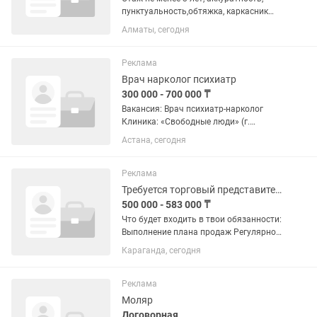
пунктуальность,обтяжка, каркасник
мягкой мебели
Алматы, сегодня
Реклама
Врач нарколог психиатр
300 000 - 700 000 ₸
Вакансия: Врач психиатр-нарколог
Клиника: «Свободные люди» (г.
Астана) Формат работы: Полный день
Астана, сегодня
/ Гибкий график «Свободные люди» —
частная клиника нового формата в
Астане. Мы работаем со взрослыми...
Реклама
Требуется торговый представитель с функцией водителя
500 000 - 583 000 ₸
Что будет входить в твои обязанности:
Выполнение плана продаж Регулярное
посещение торговых точек в
Караганда, сегодня
соответствии со стандартами
Компании и в соответствии с
утвержденными маршрутами.
Реклама
Контроль...
Моляр
Договорная