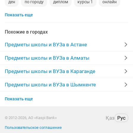
ден
по городу
диплом
курсы 1
онлайн
Показать еще
центр
обучение языку
индивидуальные занятия
любую работу
стаже
обучение казахскому языку
Похожие в городах
русский казахский язык
услуги
тест
Предметы школы и ВУЗа в Астане
олимпиада
материалы
форма
ктл
Предметы школы и ВУЗа в Алматы
мектепке
сынып
учител
уроки языка
Предметы школы и ВУЗа в Караганде
курсы языков
учитель английского языка
Предметы школы и ВУЗа в Шымкенте
Предметы школы и ВУЗа в Усть-Каменогорске
репетитор в ниш
биолог
русский детям
Показать еще
Предметы школы и ВУЗа в Актобе
5 сынып
репетитор для студентов
Қаз
Рус
© 2012-2026, АО «Kaspi Bank»
Предметы школы и ВУЗа в Костанае
репетитор по английскому языку
Пользовательское соглашение