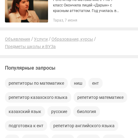
класс Окончила лицей «Дарын» с
красным аттестатом. Год училась в
США по программе обмена. •Формат
Тараз, 7 июня
обучения: индивидуально, оффлайн/
онлайн •Продолжительность
занятий:...
Объявления
Услуги
Образование, курсы
Предметы школы и ВУЗа
Популярные запросы
репетиторы по математике
ниш
ент
репетитор казахского языка
репетитор математике
казахский язык
русские
биология
подготовка к ент
репетитор английского языка