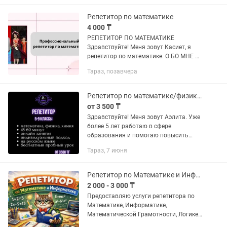
отлично свой...
Репетитор по математике
4 000 ₸
РЕПЕТИТОР ПО МАТЕМАТИКЕ
Здравствуйте! Меня зовут Касиет, я
репетитор по математике. О БО МНЕ И
ОБРАЗОВАНИИ: • Выпускница IQanat
Тараз, позавчера
High School — школы-пансионата для
одаренных детей. • Высшее...
Репетитор по математике/физике/химии 5-9 кл Онлайн Пробный урок бесплатно
от 3 500 ₸
Здравствуйте! Меня зовут Аэлита. Уже
более 5 лет работаю в сфере
образования и помогаю повысить
оценки, устранить пробелы в знаниях и
Тараз, 7 июня
подготовиться к экзаменам. ✅
Повышение успеваемости ✅...
Репетитор по Математике и Информатике, Подготовка к ЕНТ (ОНЛАЙН)
2 000 - 3 000 ₸
Предоставляю услуги репетитора по
Математике, Информатике,
Математической Грамотности, Логике
и Программированию в онлайн