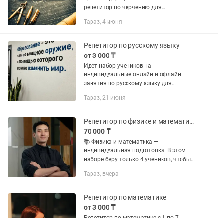
репетитор по черчению для
абитуриентов по Казахстану Поможем
Тараз, 4 июня
с нуля подготовиться к творческому
экзамену и уверенно сдать его на
высокий...
Репетитор по русскому языку
от 3 000 ₸
Идет набор учеников на
индивидуальные онлайн и офлайн
занятия по русскому языку для
школьников и взрослых. ✨ Помогу:
Тараз, 21 июня
Освоить базовый уровень и подтянуть
знания по школьной программе.
Разобраться в...
Репетитор по физике и математике. ЕНТ, SAT, НИШ, БИЛ, РФМШ
70 000 ₸
📚 Физика и математика —
индивидуальная подготовка. В этом
наборе беру только 4 учеников, чтобы
уделять каждому достаточно
Тараз, вчера
внимания и контролировать его
прогресс. Меня зовут Акжан
Жасуланович —...
Репетитор по математике
от 3 000 ₸
Репетитор по математике с 1 по 7