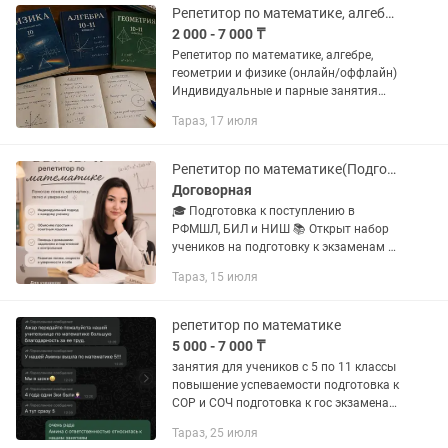
по подготовке к...
Репетитор по математике, алгебре, геометрии и физике (онлайн/оффлайн)
2 000 - 7 000 ₸
Репетитор по математике, алгебре,
геометрии и физике (онлайн/оффлайн)
Индивидуальные и парные занятия
для школьников. Немного обо мне.
Тараз, 17 июля
Мне 19 лет, окончил школу с физико-
математическим уклоном,...
Репетитор по математике(Подготовка к РФМШЛ, НИШ, БИЛ)
Договорная
🎓 Подготовка к поступлению в
РФМШЛ, БИЛ и НИШ 📚 Открыт набор
учеников на подготовку к экзаменам в
РФМШЛ, БИЛ и НИШ по математике. ✔
Тараз, 15 июля
Объясняю темы простым и понятным
языком ✔ Разбор задач повышенной...
репетитор по математике
5 000 - 7 000 ₸
занятия для учеников с 5 по 11 классы
повышение успеваемости подготовка к
СОР и СОЧ подготовка к гос экзаменам
для поступление: ЕНТ, SAT
Тараз, 25 июля
преподавание - не только знать на