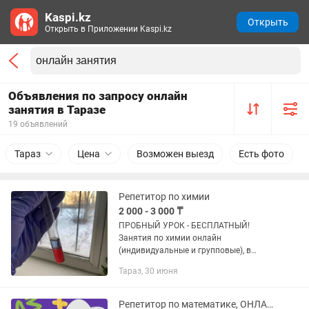
Kaspi.kz
Открыть
Открыть в Приложении Kaspi.kz
Объявления по запросу онлайн
занятия в Таразе
19 объявлений
Тараз
Цена
Возможен выезд
Есть фото
Репетитор по химии
2 000 - 3 000 ₸
ПРОБНЫЙ УРОК - БЕСПЛАТНЫЙ!
Занятия по химии онлайн
(индивидуальные и групповые), в
удобное для вас время. Ваш ребенок
Тараз, 30 июня
получит прочную и качественную базу
по химии, которая пригодится как в
школе,...
Репетитор по математике, ОНЛАЙН.