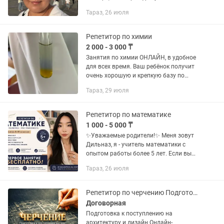
4,5,6,7,8,9 классов на русском языке
Тараз, 26 июля
обучения. Занятия провожу на
платформе "Zoom". Стоимость...
Репетитор по химии
2 000 - 3 000 ₸
Занятия по химии ОНЛАЙН, в удобное
для всех время. Ваш ребёнок получит
очень хорошую и крепкую базу по
химии для дальнейшего развития
Тараз, 29 июля
знаний. Уроки будут проходить в
интересной форме, без...
Репетитор по математике
1 000 - 5 000 ₸
✨Уважаемые родители!✨ Меня зовут
Дильназ, я - учитель математики с
опытом работы более 5 лет. Если вы
хотите, чтобы ваш ребенок уверенно
Тараз, 26 июля
понимал математику, улучшил оценки
и успешно сдавал...
Репетитор по черчению Подготовка к поступлению (грант)
Договорная
Подготовка к поступлению на
архитектуру и дизайн Онлайн-