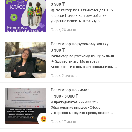
3 500 ₸
📚Репетитор по математике для 1–6
классов Помогу вашему ребенку
уверенно освоить школьную
программу без стресса и слез. Занятия
Тараз, 28 июня
проходят понятно, спокойно и в темпе
ребенка. Что входит в занятия:...
Репетитор по русскому языку
3 500 ₸
Репетитор по русскому языку онлайн
🌟 Здравствуйте! Меня зовут
Анастасия, и я помогаю школьникам и
взрослым освоить русский язык: ✔️
Тараз, 2 августа
подтянуть грамматику; ✔️ улучшить
навыки письма и чтения; ✔️...
Репетитор по химии
1 500 - 3 000 ₸
Я преподаватель химии 💯 •
Образование высшее • Сфера
интересов методика преподавания
химии, онлайн образование. •
Тараз, 17 июня
Авторская методика преподавания
для 10-11 классов. Провожу занятия