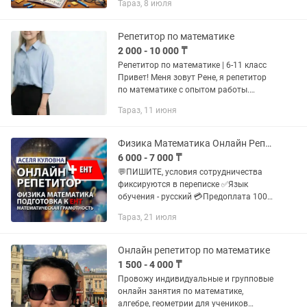
Тараз, 8 июля
формате О себе: • Работал
преподавателем по Математике в
образовательных...
Репетитор по математике
2 000 - 10 000 ₸
Репетитор по математике | 6-11 класс
Привет! Меня зовут Рене, я репетитор
по математике с опытом работы.
Помогу вашему ребенку: •Разобраться
Тараз, 11 июня
в теме, которая кажется непонятной
•Подготовиться к ЕНТ,...
Физика Математика Онлайн Репетитор
6 000 - 7 000 ₸
💬ПИШИТЕ, условия сотрудничества
фиксируются в переписке ✅Язык
обучения - русский 💳Предоплата 100%
➡️Отзывы в карусели⏩ 🎓Алтын белгі
Тараз, 21 июля
(2011), красный диплом (2015), степень
магистра (2017) 💻Занятия...
Онлайн репетитор по математике
1 500 - 4 000 ₸
Провожу индивидуальные и групповые
онлайн занятия по математике,
алгебре, геометрии для учеников