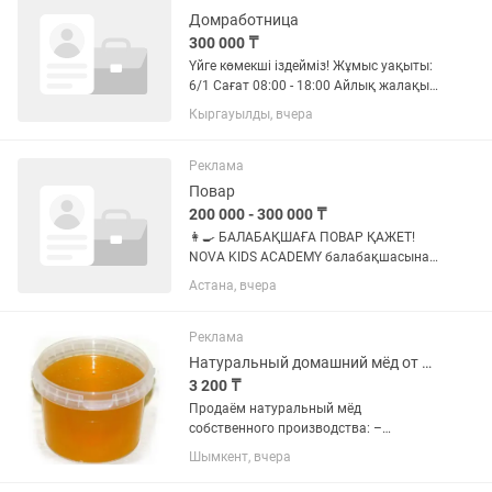
Домработница
300 000 ₸
Үйге көмекші іздейміз! Жұмыс уақыты:
6/1 Сағат 08:00 - 18:00 Айлық жалақы
300 000 тг Жер үй Алматы облысы,
Кыргауылды, вчера
Қырғауылды ауылында орналасқан. Үй
шаруасы бойынша көмекші қажет.
Қосымша ақпарат...
Реклама
Повар
200 000 - 300 000 ₸
👩🍳 БАЛАБАҚШАҒА ПОВАР ҚАЖЕТ!
NOVA KIDS ACADEMY балабақшасына
жауапты әрі тәжірибелі повар іздейміз.
Астана, вчера
Айлығы 200 000 тг 6 айдан соң 300 000
көтеріледі. Помощник жоқ. Міндеттері:
🍲 Бірінші және...
Реклама
Натуральный домашний мёд от пасечника/Таза үй балы бал ара шаруашылығынан
3 200 ₸
Продаём натуральный мёд
собственного производства: –
Эспарцетовый мёд (мягкий вкус,
Шымкент, вчера
полезен для пищеварения) – 1 кг –
3200 тг – Мёд из курая (ароматный,