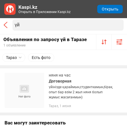
Kaspi.kz
Открыть
Открыть в Приложении Kaspi.kz
Объявления по запросу үй в Таразе
1 объявление
Тараз
Есть фото
няня на час
Договорная
үйінізде қараймын,студенткамын,бірақ
опыт бар өзім 2 жыл няня болып
жұмыс жасағанмын)
Тараз, 1 июня
Вас могут заинтересовать