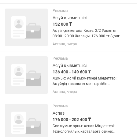
Қара-ақ лазерлік басып шығару ✅
Сканер бар ✅ Ксерокс (көшірме)...
Реклама
Ас үй қызметшісі
152 000 ₸
Ас үй қызметшісі Кесте: 2/2 Уақыты:
08:00–20:00 Жалақы: 176 000 тг (қолға
— 152 000 тг) 📌 Міндеттері: Ыдыс-
Астана, вчера
аяқтарды жуу Асүй құрал-
жабдықтарын таза ұстау Талаптар: - 18
жастан бастап қабылдаймыз -...
Реклама
Ас үй қызметшісі
136 400 - 149 600 ₸
Жұмыс: Ас үй қызметкері Міндеттері:
Ас үйдің тазалығы мен тәртібін
қамтамасыз ету. Ыдыс-аяқты жуу және
Астана, вчера
ас үй жабдықтарын таза ұстау.
Көкөністерді тазалау және тағам
дайындауға көмек көрсету. Ас...
Реклама
Аспаз
176 000 - 202 400 ₸
Бос жұмыс орны: Аспаз Міндеттері:
Технологиялық карталарға сәйкес