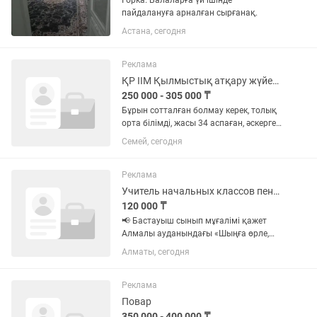
Горка. Балаларға үй ішінде
пайдалануға арналған сырғанақ.
Астана, сегодня
Реклама
ҚР ІІМ Қылмыстық атқару жүйесі қызметкері (офицер және сержант)
250 000 - 305 000 ₸
Бұрын сотталған болмау керек, толық
орта білімді, жасы 34 аспаған, әскерге
жарамды (әскерде болу міндетті емес).
Семей, сегодня
Толық мемлекеттік қызмет, тұрғын үй
төлемдері, 15-17 жылда зейнетке шығу!
Реклама
Учитель начальных классов пенсионер
120 000 ₸
📢 Бастауыш сынып мұғалімі қажет
Алмалы ауданындағы «Шыңға өрле,
биікке самға» әлеуметтік клубқа
Алматы, сегодня
бастауыш сынып мұғалімі қажет.
ЗЕЙНЕТКЕР (Пенсионеры) 🔹 Жұмыс
кестесі: 5/2 🔹 Уақыты: 1 ауысымға...
Реклама
Повар
350 000 - 400 000 ₸