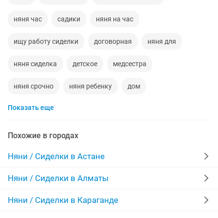
няня час
садики
няня на час
ищу работу сиделки
договорная
няня для
няня сиделка
детское
медсестра
няня срочно
няня ребенку
дом
Показать еще
няня для детей
выходные
работа дома
няня выходные
любая работа
няни дому
Похожие в городах
няняи
мама
сад
срочно
няни 1
Няни / Сиделки в Астане
ребенок
сиделка для пожилых
агентства
Няни / Сиделки в Алматы
круглосуточно
агентство нянь
няня большим
Няни / Сиделки в Караганде