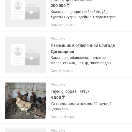
200 000 ₸
Қазақ тілінде еркін сөйлейтін, үйде
тұратын күтуші іздейміз. Студенттерге
немесе күндізгі сағат 16:00-ге дейін
Алматы, вчера
жұмыс істейтіндерге де қолайлы.
Балалардың жасы: 10, 8 және 5 жас.
Талаптар: ...
Реклама
Каменщик в отделочной бригаде
Договорная
Каменщик, облицовка, штукатор
маляр, стяжка, шатыр, гипсскордон,
кафел т, б жұмыс тарын под ключ үй,
Семей, вчера
магазин, қора баз, монша, гараж т, б
жұмыс тарын жасаймыз ИП бар,
бригада бар, тез және сапалы...
Реклама
Тауық, Қораз, Петух
4 500 ₸
Үй тауықтары сатылады 20 тауық 2
қораз бар
Астана, вчера
Реклама