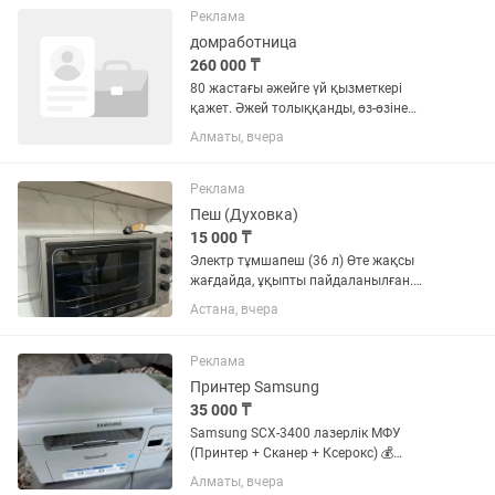
редкий сорт) – 1 кг – 3200 тг –
Реклама
Разнотравье...
домработница
260 000 ₸
80 жастағы әжейге үй қызметкері
қажет. Әжей толыққанды, өз-өзіне
қызмет көрсете алады және ашық
Алматы, вчера
мінезді. ⸻ Міндеттері: •күнделікті
түскі ас дайындау; •аптасына 3 рет
ылғалды тазалау; •әңгімелесу,...
Реклама
Пеш (Духовка)
15 000 ₸
Электр тұмшапеш (36 л) Өте жақсы
жағдайда, ұқыпты пайдаланылған.
Барлық функциялары толық жұмыс
Астана, вчера
істейді, ешқандай ақауы жоқ. Көлемі –
36 литр Қуаты – 1400 Вт 4 жұмыс
режимі Температурасы...
Реклама
Принтер Samsung
35 000 ₸
Samsung SCX-3400 лазерлік МФУ
(Принтер + Сканер + Ксерокс) 💰
Бағасы: 35 000 ₸ (саудасы бар) Жақсы
Алматы, вчера
күйде. Үй жағдайында қолданылған. ✅