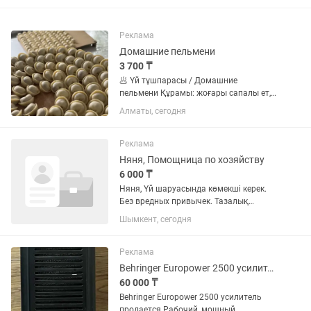
Реклама
Домашние пельмени
3 700 ₸
🥟 Үй тұшпарасы / Домашние
пельмени Құрамы: жоғары сапалы ет,
пияз, қамыр және табиғи дәмдеуіштер.
Алматы, сегодня
Үй жағдайында қолмен дайындалады.
Құрамында артық қоспалар мен
консерванттар жоқ. ✅ Сапалы өнім ✅...
Реклама
Няня, Помощница по хозяйству
6 000 ₸
Няня, Үй шаруасында көмекші керек.
Без вредных привычек. Тазалық
сақтайтын, жұмысына толық жауапты,
Шымкент, сегодня
тиянақты, уақытты үнемді жұмсайтын,
бала қарай алатын, ойнатып
қызықтыра алатын, жанашыр адам...
Реклама
Behringer Europower 2500 усилитель продается
60 000 ₸
Behringer Europower 2500 усилитель
продается Рабочий, мощный,