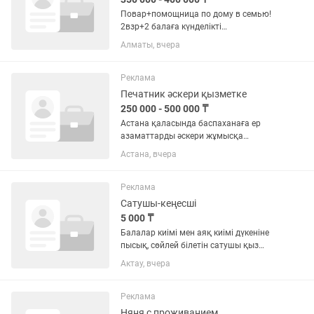
Повар+помощница по дому в семью!
2взр+2 балаға күнделікті
дәмді,пайдалы тағамдар жасау ж/е уй
Алматы, вчера
шаруасын жасау.Семьяда опыты
бар,тамақты дәмді жасайтын адам
керек.Можно с проживанием.Бөлек үй...
Реклама
Печатник әскери қызметке
250 000 - 500 000 ₸
Астана қаласында баспаханаға ер
азаматтарды әскери жұмысқа
шақырамыз. Үміткерлер келесі
Астана, вчера
талаптарға сай болуы керек: - жасы 26
жастан аспаған; - орта, арнаулы орта
немесе жоғары білімі бар; -...
Реклама
Сатушы-кеңесші
5 000 ₸
Балалар киімі мен аяқ киімі дүкеніне
пысық, сөйлей білетін сатушы қыз
жұмысқа шақырылады! 👗👟 Бізге
Актау, вчера
керек қыз: ✅ Клиентпен еркін сөйлесе
алатын ✅ Сатуға қызығушылығы бар
✅ Пысық, шапшаң,...
Реклама
Няня с проживанием