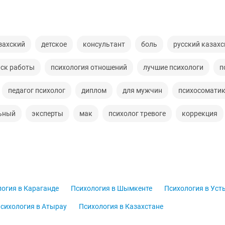
захский
детское
консультант
боль
русский казах
ск работы
психология отношений
лучшие психологи
п
педагог психолог
диплом
для мужчин
психосомати
ьный
эксперты
мак
психолог тревоге
коррекция
огия в Караганде
Психология в Шымкенте
Психология в Уст
сихология в Атырау
Психология в Казахстане