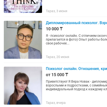
Тараз, 3 июня
Дипломированный психолог. Взро
10 000 ₸
Я - психолог онлайн. С отличием око
прилагается в фото) Опыт работы более 5 лет. Работаю до 22:00. Удобно для тех кто не может в
свое рабочее...
Тараз, 20 июня
Психолог онлайн. Отношения, кр
от 15 000 ₸
Приветствую! Я Вера Новак - дипломирован
взрослыми и подростками, с семейными парами. В своей ра
индивидуальный подход к каждому кли
Тараз, вчера