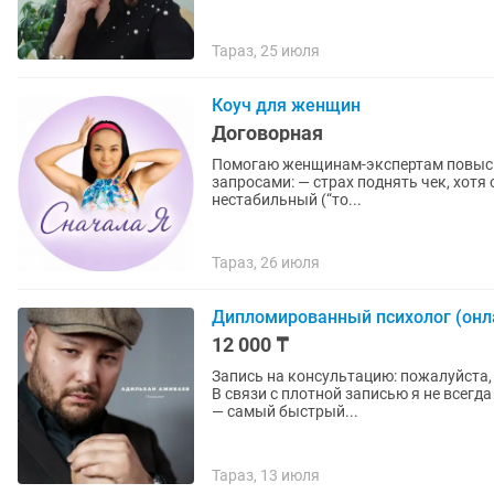
Тараз, 25 июля
Коуч для женщин
Договорная
Помогаю женщинам-экспертам повысить чек
запросами: — страх поднять чек, хотя опыт и результат это давно позволяют, — доход есть, но
нестабильный (“то...
Тараз, 26 июля
Дипломированный психолог (онл
12 000 ₸
Запись на консультацию: пожалуйста,
В связи с плотной записью я не всегд
— самый быстрый...
Тараз, 13 июля