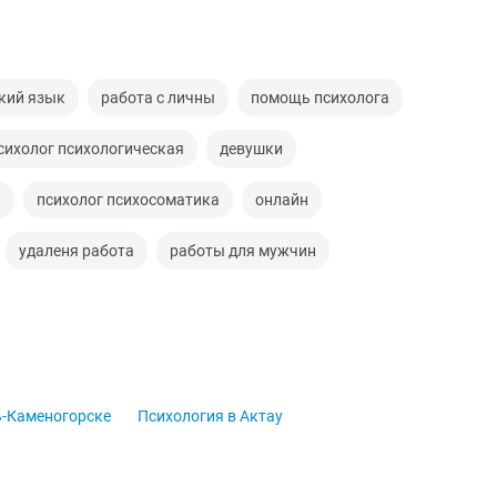
ский язык
работа с личны
помощь психолога
сихолог психологическая
девушки
к
психолог психосоматика
онлайн
удаленя работа
работы для мужчин
ь-Каменогорске
Психология в Актау