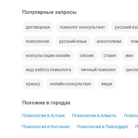
Популярные запросы
договорная
психолог консультант
русский ка
психология
русский язык
алкоголизм
пои
консультации онлайн
сессия
стаже
вин
ищу работу психолога
личный психолог
школ
краску
онлайн консультант
вещи
Похожие в городах
Психология в Астане
Психология в Алматы
Психол
Психология в Костанае
Психология в Павлодаре
П