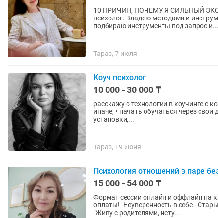
10 ПРИЧИН, ПОЧЕМУ Я СИЛЬНЫЙ ЭКСПЕРТ И МОГ
психолог. Владею методами и инструм
подбираю инструменты под запрос и..
Тараз, 7 июля
Коуч психолог
10 000 - 30 000 ₸
расскажу о технологии в коучинге с которой я 
иначе, • начать обучаться через свои действия, • осознавать свои действия/бездействия, •
установки,...
Тараз, 19 июня
Психология отношений в паре без 
15 000 - 54 000 ₸
Формат сессии онлайн и оффлайн на ка
оплаты! -Неуверенность в себе - Стар
-Живу с родителями, нету...