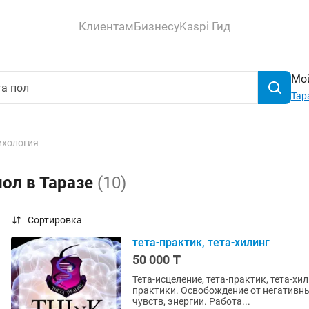
Клиентам
Бизнесу
Kaspi Гид
Мой
Тар
ихология
пол в Таразе
(10)
Сортировка
тета-практик, тета-хилинг
50 000 ₸
Тета-исцеление, тета-практик, тета-х
практики. Освобождение от негативн
чувств, энергии. Работа...