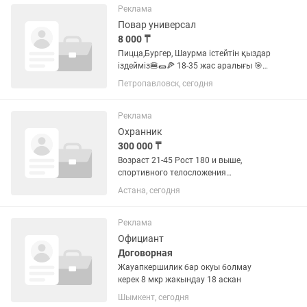
опыта; если вы планируете...
Реклама
Повар универсал
8 000 ₸
Пицца,Бургер, Шаурма істейтін қыздар
іздейміз🍔🌯🍕 18-35 жас аралығы 🎯
Тұрақты жұмыс жасайтын 🎯Пысық,
Петропавловск, сегодня
жауапкершілігі мол 🎯Жұмысын
тыянақты істейтін 📌График: 2/2
немесе 5/2 ⏰Жұмыс уақыты 9.30-
Реклама
22.00...
Охранник
300 000 ₸
Возраст 21-45 Рост 180 и выше,
спортивного телосложения
Пунктуальность Требовательность
Астана, сегодня
Уверенность Ответственность
Реклама
Официант
Договорная
Жауапкершилик бар окуы болмау
керек 8 мкр жакындау 18 аскан
Шымкент, сегодня