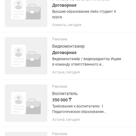
Договорная
Высшее образование либо студент 4
курса.
Алматы, сегодня
Реклама
Видеомонтажер
Договорная
Видеомонтажёр / видеоредактор Ищем
в команду ответственного и
креативного видеомонтажёра для
Астана, сегодня
создания динамичного контента для
социальных сетей. Что нужно делать: —
монтировать рекламные ролики,...
Реклама
Воспитатель
350 000 ₸
Требования к воспитателю: 1.
Педагогическое образование
(дошкольное воспитание и обучение,
Астана, сегодня
начальное образование). 2. Знание
возрастных особенностей детей
дошкольного возраста. 3. Владение...
Реклама