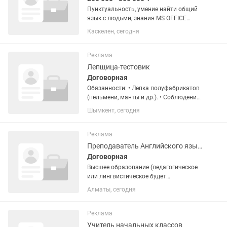
Пунктуальность, умение найти общий
язык с людьми, знания MS OFFICE
программы
Каскелен, сегодня
Реклама
Лепщица-тестовик
Договорная
Обязанности: • Лепка полуфабрикатов
(пельмени, манты и др.). • Соблюдение
чистоты и качества продукции.
Шымкент, сегодня
Требования: • Ответственность и
аккуратность. • Опыт работы
приветствуется, но не...
Реклама
Преподаватель Английского языка
Договорная
Высшее образование (педагогическое
или лингвистическое будет
преимуществом). Свободное владение
Алматы, сегодня
английским языком (уровень не ниже
B2, предпочтительно C1). Опыт
преподавания от 1 года (детям,...
Реклама
Учитель начальных классов