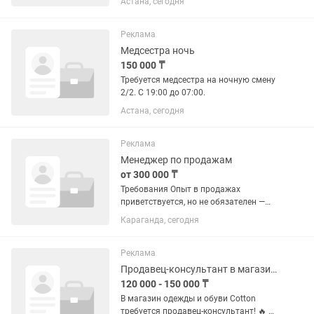
Астана, сегодня
магазинах. Основные клиенты:
Продуктовые магазины Магазины у
дома Магазины возле университетов
Реклама
Магазины...
Медсестра ночь
150 000 ₸
Требуется медсестра на ночную смену
2/2. С 19:00 до 07:00.
Астана, сегодня
Реклама
Менеджер по продажам
от 300 000 ₸
Требования Опыт в продажах
приветствуется, но не обязателен —
всему обучим. Грамотная устная речь
Караганда, сегодня
и вежливое общение. Уверенное
пользование смартфоном и
компьютером. Желание обучаться и...
Реклама
Продавец-консультант в магазине одежды
120 000 - 150 000 ₸
В магазин одежды и обуви Cotton
требуется продавец-консультант! 🔥 📍