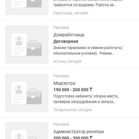
требуются сотрудники. Работа не
сложная. график работы 2 на 2 с 10:00
Караганда, сегодня
до 21.00 ч. Есть оплачиваемая
стажировка. Возраст с 21 года. Прошу
студентов не беспокоить!...
Реклама
Домработница
Договорная
Знание термомикс и умение работать(
обьязательное условие) . Режим
работы с 12.00 до 16.00 через день.
Астана, сегодня
Рабочее место проспект Бауыржан
Момыш Улы 13/3 , собеседование по
адресу Ул Шокана Уалиханова...
Реклама
Медсестра
190 000 - 200 000 ₸
Подготовка кабинета: уборка места,
проверка оборудования и запаса
лекарств. Работа в четыре руки:
Талдыкорган, сегодня
помощь врачу-стоматологу во время
приема, подача инструментов.
Стерилизация: дезинфекция и...
Реклама
Администратор ресепшн
200 000 - 300 000 ₸