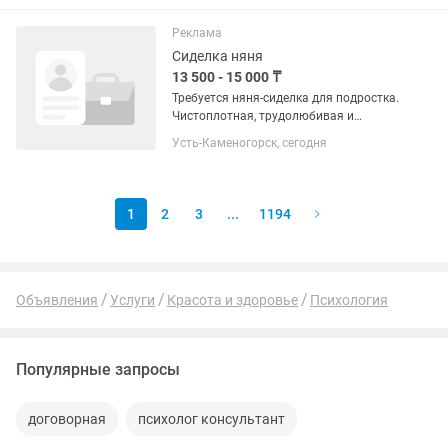
Реклама
Сиделка няня
13 500 - 15 000 ₸
Требуется няня-сиделка для подростка.
Чистоплотная, трудолюбивая и
физически крепкая женщина. Уход за
Усть-Каменогорск, сегодня
подростком ДЦП, не ходит, надо
поднимать на руках!!! Готовка и
Кормление, соблюдение гигиены и...
1
2
3
...
1194
Объявления
Услуги
Красота и здоровье
Психология
Популярные запросы
договорная
психолог консультант