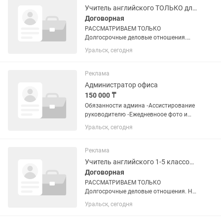
Учитель английского ТОЛЬКО для взрослых
Договорная
РАССМАТРИВАЕМ ТОЛЬКО
Долгосрочные деловые отношения.
ЗНАНИЕ и ПРИМЕНЕНИЕ методик
Уральск, сегодня
преподавания для обучения взрослых
(Кембридж, например TESOL, CELTA)
ОБЯЗАТЕЛЬНО. Уровень В2 уверенный
Реклама
и...
Администратор офиса
150 000 ₸
Обязанности админа ⁃Ассистирование
руководителю ⁃Ежедневноое фото и
видео съемка уроков учителей школы
Уральск, сегодня
⁃Оформление и Выгрузка в сториз и
рилз ⁃Ведение инсты ⁃Применение
трендов в...
Реклама
Учитель английского 1-5 классов, 6-11 классов
Договорная
РАССМАТРИВАЕМ ТОЛЬКО
Долгосрочные деловые отношения. На
момент подачи Вы должны УМЕТЬ
Уральск, сегодня
учить детей и подростков. ( ЕСЛИ вы не
умеете, то пишите сразу об отсутствии