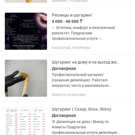
Шымкент, позавчера
Ресницы и шугаринг
4 000 - 40 000 ₸
✨ Эстетика, комфорт и безупречный
результат. Предлагаем
профессиональные услуги: •
Наращивание ресниц • Шугаринг •
Караганда, позавчера
Электроэпиляция Мы ценим ваше
время, поэтому работаем по удобному
для вас графику,...
Шугаринг на дому и на выезд женская депиляция
Договорная
Профессиональный шугаринг
(сахарная депиляция). Работаю
аккуратно, чисто и максимально
безболезненно. Использую
Алматы, позавчера
качественные материалы, соблюдаю
все нормы гигиены.
Шугаринг ( Сахар, Воск, Skins)
Договорная
🌸 Депиляция на дому | Выезд по
Алматы Предлагаю
профессиональные услуги депиляции с