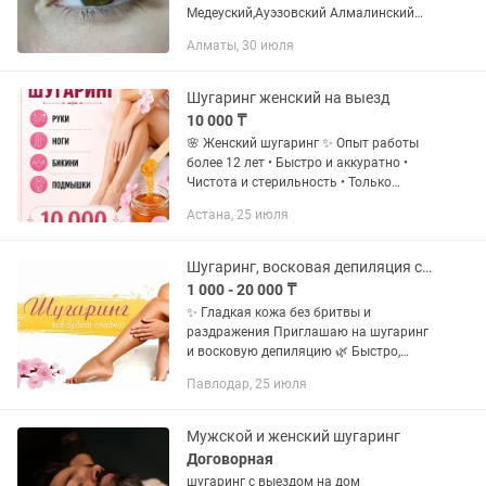
Медеуский,Ауэзовский Алмалинский
район Либо запись в салоне Я
Алматы, 30 июля
занимаюсь наращиванием ресниц
7лет Время Наращивания 1-1,5ч
Работаю на оба глаза параллельно,...
Шугаринг женский на выезд
10 000 ₸
🌸 Женский шугаринг ✨ Опыт работы
более 12 лет • Быстро и аккуратно •
Чистота и стерильность • Только
одноразовые расходные материалы •
Астана, 25 июля
Принимаю у себя дома • Выезд к вам
💖 Комплекс: ✔ Руки ✔ Ноги ✔...
Шугаринг, восковая депиляция с выездом на дом
1 000 - 20 000 ₸
✨ Гладкая кожа без бритвы и
раздражения Приглашаю на шугаринг
и восковую депиляцию 🌿 Быстро,
аккуратно и максимально комфортно.
Павлодар, 25 июля
После процедуры: ✔ кожа гладкая до
3–4 недель ✔ волоски становятся...
Мужской и женский шугаринг
Договорная
шугаринг с выездом на дом