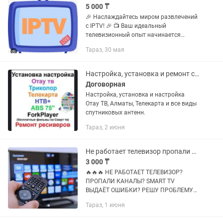
5 000 ₸
🎉 Наслаждайтесь миром развлечений
с IPTV! 🎉 📺 Ваш идеальный
телевизионный опыт начинается
здесь! — 5000+ каналов со всего мира:
Тараз, 30 мая
фильмы, сериалы, спорт, детские
передачи и многое другое! — HD и 4K...
Настройка, установка и ремонт спутниковых антенн. ОтауТВ, Алматы, Телекарта
Договорная
Настройка, установка и настройка
Отау ТВ, Алматы, Телекарта и все виды
спутниковых антенн.
Тараз, 2 июня
Не работает телевизор пропали каналы smart tv выдаёт ошибки
3 000 ₸
🔥🔥🔥 НЕ РАБОТАЕТ ТЕЛЕВИЗОР?
ПРОПАЛИ КАНАЛЫ? SMART TV
ВЫДАЁТ ОШИБКИ? РЕШУ ПРОБЛЕМУ
БЫСТРО И ПРОФЕССИОНАЛЬНО! 🔥🔥
Тараз, 1 июня
🔥 Знакомая ситуация? Вы включаете
телевизор и вместо комфортного