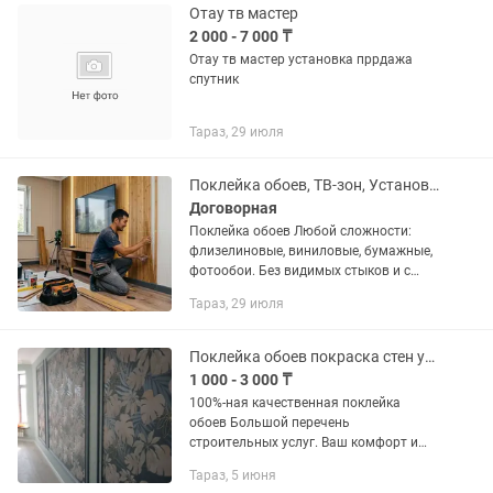
просмотра сталкиваетесь...
Отау тв мастер
2 000 - 7 000 ₸
Отау тв мастер установка пррдажа
спутник
Тараз, 29 июля
Поклейка обоев, ТВ-зон, Установка бамбуковых панелей, Галтели, плинтусы.
Договорная
Поклейка обоев Любой сложности:
флизелиновые, виниловые, бумажные,
фотообои. Без видимых стыков и с
соблюдением рисунка. Монтаж ТВ-зон
Тараз, 29 июля
Оформление акцентных стен под
телевизор с учетом ваших...
Поклейка обоев покраска стен установка ТВ зоны плинтусов
1 000 - 3 000 ₸
100%-ная качественная поклейка
обоев Большой перечень
строительных услуг. Ваш комфорт и
уют наша работа. Опыт работы более
Тараз, 5 июня
15лет. Заказ выполняем течение дня.