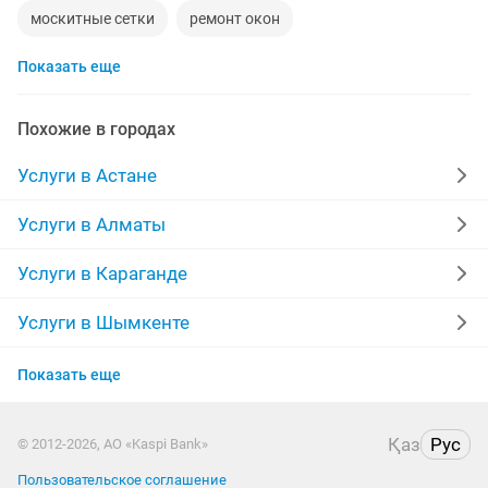
москитные сетки
ремонт окон
Показать еще
ремонт стиральных машин
диван
реставрация мебели
прихожая
двери
Похожие в городах
ремонт
заправка картриджей
компьютер
Услуги в Астане
кухни
квартира
дизайн
материнская плата
Услуги в Алматы
уборка квартир
долг
шкаф
эвакуатор
Услуги в Караганде
установка замков
сварщик
няни
обои
Услуги в Шымкенте
Услуги в Усть-Каменогорске
сварочные работы
кухни на заказ
дезинфекция
Показать еще
Услуги в Актобе
реставрация ванн
ремонт пластиковых окон
Қаз
Рус
© 2012-2026, АО «Kaspi Bank»
Услуги в Актау
ремонт ноутбуков
Пользовательское соглашение