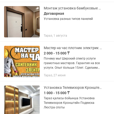
Клейм обои кв 600 тг любой...
Монтаж установка бамбуковые панели, тв зона,
Договорная
Установка разных типов панелей
Тараз, 1 августа
Мастер на час плотник электрик сантехник установка ТВ зоны
2 000 - 15 000 ₸
Почему мы! Широкий спектр услуги
грамотных мастеров. Гарантия на все
услуги. Опыт больше 15лет. Сделаем
всё быстро и качественно. Установим
Тараз, 27 июня
ТВ зону из гибкого мрамора и лувера
Краны, смесители (от...
Установка Телевизоров Кронштейн люстра
1 000 - 15 000 ₸
Тараз қаласы бойынша Установка
Телевизоров Кронштейн Подвеска
Люстра споты