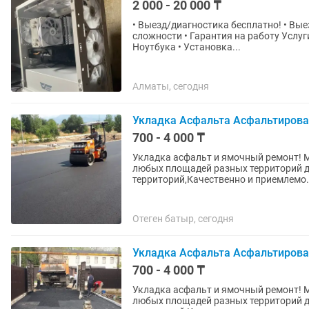
2 000 - 20 000 ₸
• Выезд/диагностика бесплатно! • Вые
сложности • Гарантия на работу Услуги: • Переустановка Windows / Linux • Чистка от пыли ПК /
Ноутбука • Установка...
Алматы, сегодня
Укладка Асфальта Асфальтирова
700 - 4 000 ₸
Укладка асфальт и ямочный ремонт! 
любых площадей разных территорий д
территорий,Качественно и приемлемо..
Отеген батыр, сегодня
Укладка Асфальта Асфальтирова
700 - 4 000 ₸
Укладка асфальт и ямочный ремонт! 
любых площадей разных территорий д