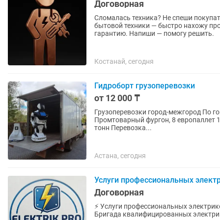
Договорная
Сломалась техника? Не спеши покупа
бытовой техники — быстро нахожу про
гарантию. Напиши — помогу решить.
Костанай, сегодня
Гидроборт грузоперевозки
от 12 000 ₸
Грузоперевозки город-межгород По городу оплат
Промтоварный фургон, 8 европаллет 18м³ (4.3 
тонн Перевозка...
Астана, сегодня
Услуги профессиональных электр
Договорная
⚡ Услуги профессиональных электри
Бригада квалифицированных электрик