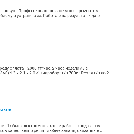
ть новую. Профессионально занимаюсь ремонтом
блему и устраняю её. Работаю на результат и даю
а 12000 тг/час, 2 часа неделимые
х 2.1 х 2.0м) гидроборт г/п 700кг Рохля г/п до 2
иков.
ков. Любые электромонтажные работы «под ключ»!
ов качественно решит любые задачи, связанные с