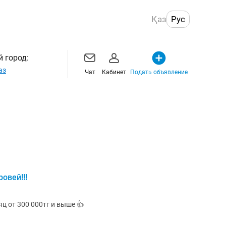
Қаз
Рус
 город:
аз
Чат
Кабинет
Подать объявление
овей!!!
ц от 300 000тг и выше 👍