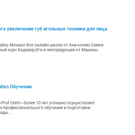
га увеличение губ игольные техники для лица
ктейль Монако Вся онлайн школа от Ани космо Самое
тарый курс Кадавер,бта и липоредукция от Марины
мбез Обучение
Prof Centr» более 10 лет успешно осуществляет
ре профессионального обучения и подготовки
оды...