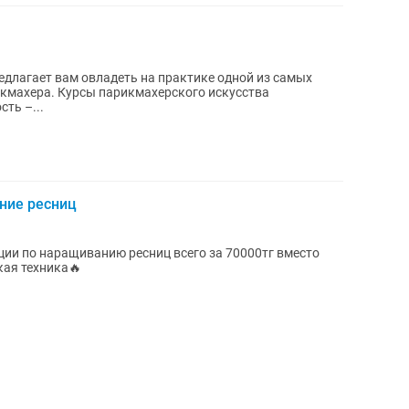
длагает вам овладеть на практике одной из самых
икмахера. Курсы парикмахерского искусства
ть –...
ние ресниц
и по наращиванию ресниц всего за 70000тг вместо
кая техника🔥