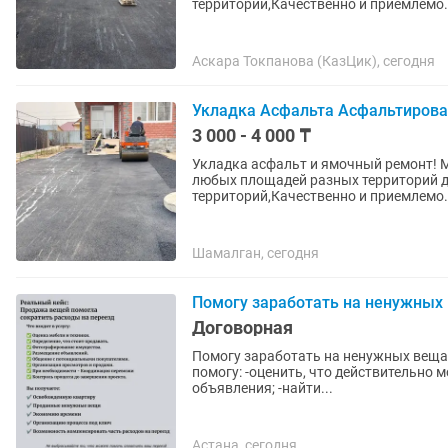
территорий,Качественно и приемлемо..
Аскара Токпанова (КазЦик), сегодня
Укладка Асфальта Асфальтирова
3 000 - 4 000 ₸
Укладка асфальт и ямочный ремонт! 
любых площадей разных территорий д
территорий,Качественно и приемлемо..
Шамалган, сегодня
Помогу заработать на ненужных
Договорная
Помогу заработать на ненужных вещах перед переездом: меб
помогу: -оценить, что действительно можно продать; -сфотографировать и разместить
объявления; -найти...
Астана, сегодня