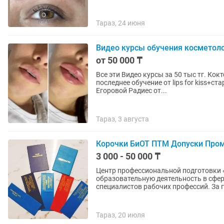
Тараз, 24 июня
Видео курсы обучения косметоло
от 50 000 ₸
Все эти Видео курсы за 50 тыс тг. Ко
последнее обучение от lips for kiss+с
Егоровой Радиес от...
Тараз, 3 августа
Корочки БиОТ ПТМ Допуски Про
3 000 - 50 000 ₸
Центр профессиональной подготовки «
образовательную деятельность в сфе
специалистов рабочих профессий. За г
Тараз, 20 июля