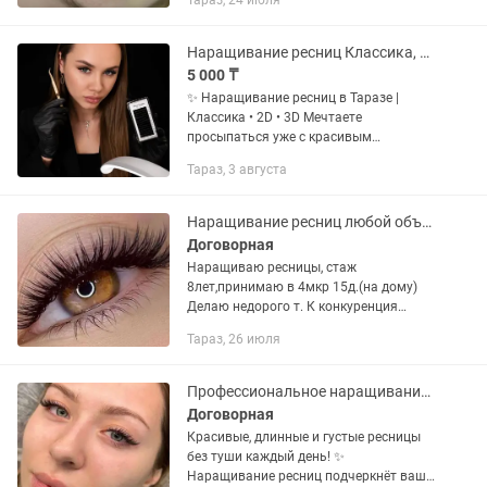
Тараз, 24 июля
баню или солярий сразу же после
процедуры (нет стандартного правила
«не мочить 24...
Наращивание ресниц Классика, 2D, 3D Тараз
5 000 ₸
✨ Наращивание ресниц в Таразе |
Классика • 2D • 3D Мечтаете
просыпаться уже с красивым
выразительным взглядом? Тогда буду
Тараз, 3 августа
рада видеть вас у себя! 💕 Меня зовут
Екатерина, я мастер по наращиванию...
Наращивание ресниц любой объем
Договорная
Наращиваю ресницы, стаж
8лет,принимаю в 4мкр 15д.(на дому)
Делаю недорого т. К конкуренция
большая, Звоните девочки
Тараз, 26 июля
Профессиональное наращивание ресниц
Договорная
Красивые, длинные и густые ресницы
без туши каждый день! ✨
Наращивание ресниц подчеркнёт вашу