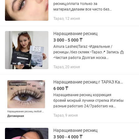
ресниц,оплата только за
материал,делаем все чисто без
склеек,ищу чтобы набраться опыта,и
Тараз, 12 июня
для разнообразий ресниц
Наращивание ресниц
3 000 - 5 000 ₸
Ainura Lashes|Taraz •Идеальные /
ресницы /без склеек •Тараз📍 Запись 📩
•Чистая работа Долгая носка
❗Повышаю прайс с (1 мая), успей
Тараз, 20 июня
записаться по старой цене" (Старая
цена) Классика - 4000 тг 2D4000...
Наращивание ресниц г ТАРАЗ Качественная работа Гарантия на носку
6 000 ₸
Наращивание ресниц коррекция
бровей мокрый лучики стрелка Изгибы
разные работаю 24/7работаю на
качество
Тараз, 9 июня
Наращивание ресниц
3 500 - 4 000 ₸