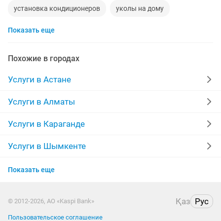
установка кондиционеров
уколы на дому
Показать еще
москитные сетки
ремонт окон
ремонт стиральных машин
диван
прихожая
Похожие в городах
двери
сборка мебели
ремонт
Услуги в Астане
заправка картриджей
компьютер
кухни
Услуги в Алматы
квартира
дизайн
материнская плата
Услуги в Караганде
уборка квартир
шкаф
эвакуатор
Услуги в Шымкенте
Услуги в Усть-Каменогорске
установка замков
сварщик
ремонт ванной
Показать еще
Услуги в Актобе
няни
обои
сварочные работы
кухни на заказ
Қаз
Рус
© 2012-2026, АО «Kaspi Bank»
Услуги в Костанае
Пользовательское соглашение