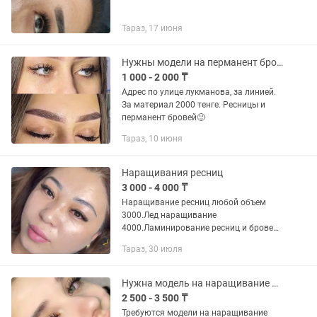
Тараз, 17 июня
Нужны модели на перманент бровей и наращивание ресниц
1 000 - 2 000 ₸
Адрес по улице лукманова, за линией.
За материал 2000 тенге. Ресницы и
перманент бровей🙂
Тараз, 10 июня
Наращивания ресниц
3 000 - 4 000 ₸
Наращивание ресниц любой объем
3000.Лед наращивание
4000.Ламинирование ресниц и бровей
3000.Мусульманская корекция бровей
Тараз, 30 июля
2000.Коррекция бровей с покраской
2000.Принимаю на дому
Нужна модель на наращивание ресниц
2 500 - 3 500 ₸
Требуются модели на наращивание