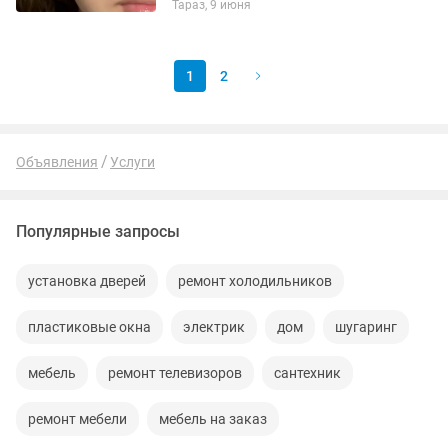
Тараз, 9 июня
Предоставляю сертификаты и фото
работ
1
2
Объявления
Услуги
Популярные запросы
установка дверей
ремонт холодильников
пластиковые окна
электрик
дом
шугаринг
мебель
ремонт телевизоров
сантехник
ремонт мебели
мебель на заказ