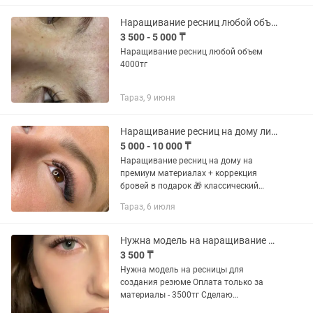
Наращивание ресниц любой объем
3 500 - 5 000 ₸
Наращивание ресниц любой объем
4000тг
Тараз, 9 июня
Наращивание ресниц на дому либо с выездом
5 000 - 10 000 ₸
Наращивание ресниц на дому на
премиум материалах + коррекция
бровей в подарок 🎁 классический
6000 объем 7000 опыт работы 7 лет
Тараз, 6 июля
Нужна модель на наращивание ресниц
3 500 ₸
Нужна модель на ресницы для
создания резюме Оплата только за
материалы - 3500тг Сделаю
аккуратную и качественную работу .