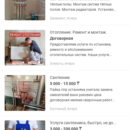
тёплые полы. Монтаж систем тёплых
полов. Монтаж радиаторов. Установка
настенных газовых котлов. Установка
Шымкент, вчера
газовых колонок и Аристонов. Монтаж
водопровода. Монтаж...
Отопление. Ремонт и монтаж.
Договорная
Предоставляем услуги по установке,
ремонту и обслуживанию
отопительных систем. Наши услуги
включают: - Установка и замена
Алматы, вчера
отопительных систем (котлы,
радиаторы, теплые полы) -
Профилактика и...
Сантехник
5 000 - 15 000 ₸
Пайка ппр установка унитаза замена
смесителей ванн раковин цена
договорная мелкие сварочные работы
замена радиаторов замена всей
Костанай, вчера
сестемы отопление,замена стояков
вяжим арматуру заливка
фундамента...
Услуги сантехника, быстро, не дорого.
3 000 - 200 000 ₸