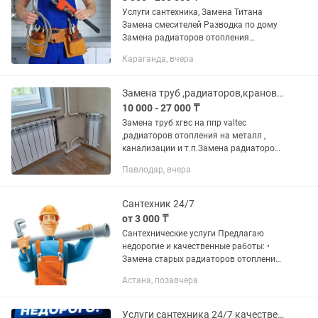
Услуги сантехника, Замена Титана
Замена смесителей Разводка по дому
Замена радиаторов отопления
Приезжаем со своим материалом так
Караганда, вчера
же работаем с вашим. Так же у нас
есть возможность найти...
Замена труб ,радиаторов,кранов, п/сушителей канализации и т.п.
10 000 - 27 000 ₸
Замена труб хгвс на ппр valtec
,радиаторов отопления на металл ,
канализации и т.п.Замена радиаторов
без сварочных работ , и с газосваркой
Павлодар, вчера
..Нарезка резьбы на трубах .
Сантехник 24/7
от 3 000 ₸
Сантехнические услуги Предлагаю
недорогие и качественные работы: •
Замена старых радиаторов отопления
• Переделка труб с металла на
Астана, позавчера
полипропилен • Установка/замена
смесителей • Подключение
стиральной...
Услуги сантехника 24/7 качественно и быстро