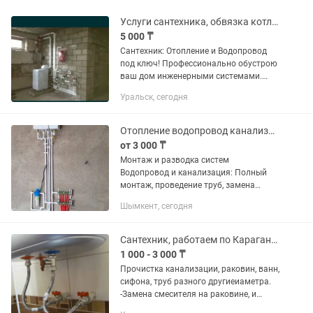
Услуги сантехника, обвязка котла, промывка системы отопления
5 000 ₸
Сантехник: Отопление и Водопровод
под ключ! Профессионально обустрою
ваш дом инженерными системами.
Работаю на совесть, качественно и в
Уральск, сегодня
срок. Виды работ: Отопление: Полный
монтаж системы, установка...
Отопление водопровод канализация
от 3 000 ₸
Монтаж и разводка систем
Водопровод и канализация: Полный
монтаж, проведение труб, замена
стояков. Отопление: Проведение
Шымкент, сегодня
системы с нуля, монтаж радиаторов,
установка котлов и устранение...
Сантехник, работаем по Караганде.
1 000 - 3 000 ₸
Прочистка канализации, раковин, ванн,
сифона, труб разного другиеиаметра.
-Замена смесителя на раковине, и
ванной, смена фильтра холодной