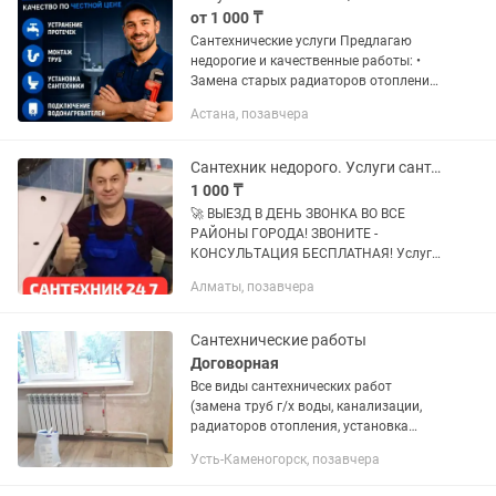
от 1 000 ₸
Сантехнические услуги Предлагаю
недорогие и качественные работы: •
Замена старых радиаторов отопления
• Переделка труб с металла на
Астана, позавчера
полипропилен • Установка/замена
смесителей • Подключение
стиральной...
Сантехник недорого. Услуги сантехника. Прочистка канализации.
1 000 ₸
🚀 BЫЕЗД B ДEHЬ ЗBОHКА ВО BСE
РAЙOНЫ ГOPOДA! ЗBOHИTE -
KОНСУЛЬTAЦИЯ БЕСПЛATHАЯ! Услуги
сантexникa. Устaновка вaнны, унитaза,
Алматы, позавчера
душeвой кабины. Опыт pабoты болee
10 лет. ✔️ Любые виды...
Сантехнические работы
Договорная
Все виды сантехнических работ
(замена труб г/х воды, канализации,
радиаторов отопления, установка
ванн, душевых кабин, смесителей,
Усть-Каменогорск, позавчера
унитазов, умывальников, подключение
стиральных, посудомоечных машин...