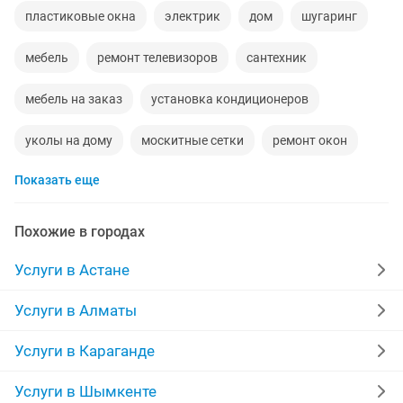
пластиковые окна
электрик
дом
шугаринг
мебель
ремонт телевизоров
сантехник
мебель на заказ
установка кондиционеров
уколы на дому
москитные сетки
ремонт окон
Показать еще
ремонт стиральных машин
диван
прихожая
двери
сборка мебели
ремонт
Похожие в городах
заправка картриджей
компьютер
кухни
Услуги в Астане
квартира
дизайн
материнская плата
Услуги в Алматы
уборка квартир
долг
шкаф
вскрытие замков
Услуги в Караганде
эвакуатор
установка замков
сварщик
Услуги в Шымкенте