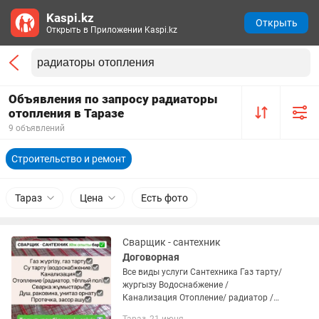
Kaspi.kz
Открыть
Открыть в Приложении Kaspi.kz
Объявления по запросу радиаторы
отопления в Таразе
9 объявлений
Строительство и ремонт
Тараз
Цена
Есть фото
Сварщик - сантехник
Договорная
Все виды услуги Сантехника Газ тарту/
жургызу Водоснабжение /
Канализация Отопление/ радиатор /
теплый пол Душ/ раковина/ унитаз