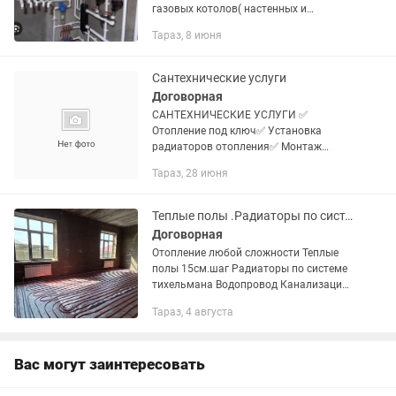
газовых котолов( настенных и
напольных) Монтаж теплого пола
Тараз, 8 июня
Установка тепловентиляторов Монтаж
водопровода Монтаж...
Сантехнические услуги
Договорная
САНТЕХНИЧЕСКИЕ УСЛУГИ ✅
Отопление под ключ✅ Установка
радиаторов отопления✅ Монтаж
тёплого пола✅ Сборка и монтаж
Тараз, 28 июня
котельной✅ Промывка радиаторов
отопления✅ Промывка системы
тёплого пола✅ Монтаж...
Теплые полы .Радиаторы по системе тихельмана. Монтаж котлов ...водопровод.
Договорная
Отопление любой сложности Теплые
полы 15см.шаг Радиаторы по системе
тихельмана Водопровод Канализация
Котел Бойлер Север Климат контроль
Тараз, 4 августа
Вас могут заинтересовать