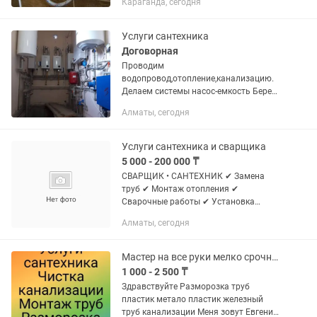
Караганда, сегодня
воды. -Смена счетчика холодной и
горячей воды, а также...
Услуги сантехника
Договорная
Проводим
водопровод,отопление,канализацию.
Делаем системы насос-емкость Берем
черновые квартиры,коттеджи
Алматы, сегодня
.установка санфаянса газовых котлов
,радиаторов,внутрипольных
конвекторов,газовых...
Услуги сантехника и сварщика
5 000 - 200 000 ₸
СВАРЩИК • САНТЕХНИК ✔ Замена
труб ✔ Монтаж отопления ✔
Сварочные работы ✔ Установка
сантехники ✔ Устранение протечек ✔
Алматы, сегодня
Замена радиаторов
Мастер на все руки мелко срочный ремонт
1 000 - 2 500 ₸
Здpавcтвуйтe Разморозка труб
пластик метало пластик железный
труб канализации Мeня зовут Евгений!