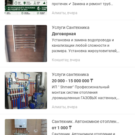
протечек ✔ Замена и ремонт труб
водоснабжения и канализации ✔
Алматы, вчера
Монтаж и ремонт систем канализации
✔ Монтаж, ремонт и обслуживание
систем...
Услуги Сантехника
Договорная
Установка и замена водопровода и
канализации любой сложности и
размера. Установка жироуловителей,
унитазов раковины водяных насосов,
Кокшетау, вчера
аристонов, смистителей, душевых
кабин, полотенце сушителей,...
Услуги сантехника
20 000 - 15 000 000 ₸
ИП " Shmeer" Профессиональный
монтаж систем отопления
,промышленных ГАЗОВЫХ настенных,
напольных, угольных, солярочных
Алматы, вчера
котлов. ПРОЕКТИРОВАНИЕ СИСТЕМ
ОТОПЛЕНИЯ. В наличии Имеются все
необходимые...
Сантехник. Автономное отопление. Теплый пол.
от 1 000 ₸
Сантехник. Автономное отопление и