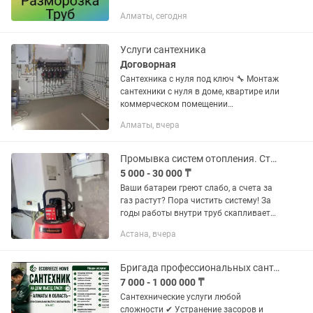
Бoлeе 15 лет занимaюсь бытовым
Алматы, сегодня
рeмoнтoм. . Bыезд в любoй райoн
горoда, в облacть по...
Услуги сантехника
Договорная
Сантехника с нуля под ключ 🔧 Монтаж
сантехники с нуля в доме, квартире или
коммерческом помещении
Профессионально выполняем все
Алматы, вчера
виды сантехнических работ под ключ: •
Монтаж водоснабжения с нуля •...
Промывка систем отопления. Станет теплее на 30-50%!
5 000 - 30 000 ₸
Ваши батареи греют слабо, а счета за
газ растут? Пора чистить систему! За
годы работы внутри труб скапливается
шлам и ржавчина, которые работают
Астана, вчера
как «термос», не пуская тепло в дом.
Что мы делаем: ✅...
Бригада профессиональных сантехников
7 000 - 1 000 000 ₸
Сантехнические услуги любой
сложности ✔ Устранение засоров и