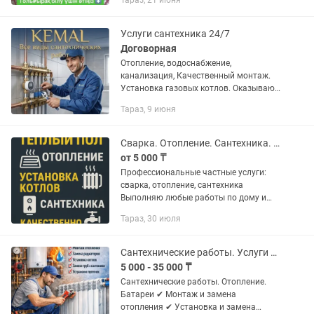
Тараз, 21 июня
установка
Услуги сантехника 24/7
Договорная
Отопление, водоснабжение,
канализация, Качественный монтаж.
Установка газовых котлов. Оказываю
весь спектр услуги по сантехнике,
Тараз, 9 июня
установка сантехприборов, установка
газовых котлов, смесителей, теплые...
Сварка. Отопление. Сантехника. Сварщик. Сантехник.
от 5 000 ₸
Профессиональные частные услуги:
сварка, отопление, сантехника
Выполняю любые работы по дому и
для частного сектора: 🔧
Тараз, 30 июля
Сантехнические услуги — Установка и
замена труб — Монтаж смесителей,
раковин,...
Сантехнические работы. Услуги сантехника
5 000 - 35 000 ₸
Сантехнические работы. Отопление.
Батареи ✔ Монтаж и замена
отопления ✔ Установка и замена