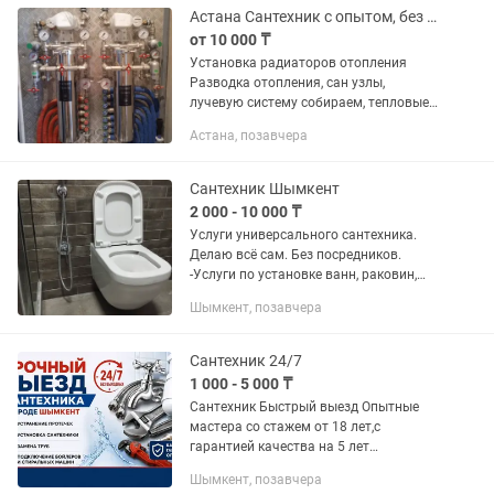
Астана Сантехник с опытом, без посредников с инструментом, жду предл
от 10 000 ₸
Установка радиаторов отопления
Разводка отопления, сан узлы,
лучевую систему собираем, тепловые
пункты, чистовая сборка
Астана, позавчера
Сантехник Шымкент
2 000 - 10 000 ₸
Услуги универсального сантехника.
Делаю всё сам. Без посредников.
-Услуги по установке ванн, раковин,
унитазов, смесителей скрытого
Шымкент, позавчера
монтажа, инсталляций,
полотенцесушителей. - Проводим
инженерную...
Сантехник 24/7
1 000 - 5 000 ₸
Сантехник Быстрый выезд Опытные
мастера со стажем от 18 лет,с
гарантией качества на 5 лет
Доступные цены - фиксируем
Шымкент, позавчера
стоимость до начала работ. Если не