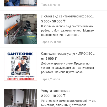
радиаторов ✔ Установка котлов ✔
Тараз, 8 июня
Замена труб и сантехники ✔
Устранение протечек ✔ Частный дом,
квартира,...
Любой вид сантехнических работ. Гарантия 10000%
5 000 - 50 000 ₸
Выполним любой вид сантехнических
работ. : : Монтаж отопление : : Монтаж
водоснабжения : : Монтаж
канализация : Замена радиаторов и
Тараз, 27 июня
отопления : Сборка и установка :
Сварочные работы Тел Алишер...
Сантехнические услуги ,ПРОФЕССИОНАЛЬНО, КАЧЕСТВЕННО, АККУРАТНО
от 5 000 ₸
Доброго времени суток Предлагаю
услуги по следующим сантехническим
работам : Замена и установка
чугунных, биметаллических,
Тараз, 2 июля
алюминиевых радиаторов отопления
Замена стояков отопления,
водопровода,...
Услуги сантехника
2 000 - 10 000 ₸
Установка и замена радиаторов( чугун,
биметалл, алюминий) Установка