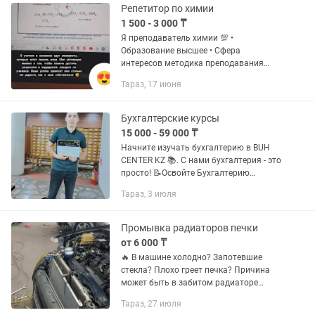
Репетитор по химии
1 500 - 3 000 ₸
Я преподаватель химии 💯 •
Образование высшее • Сфера
интересов методика преподавания
химии, онлайн образование. •
Тараз, 17 июня
Авторская методика преподавания
для 10-11 классов. Провожу занятия
по подготовке к...
Бухгалтерские курсы
15 000 - 59 000 ₸
Начните изучать бухгалтерию в BUH
CENTER KZ 📚. С нами бухгалтерия - это
просто! 📝Освойте Бухгалтерию
доступным языком! 📌Курс - Бухгалтер
Тараз, 3 июля
от А до Я 📋План курса - на фото Во
время обучения вы сможете...
Промывка радиаторов печки
от 6 000 ₸
🔥 В машине холодно? Запотевшие
стекла? Плохо греет печка? Причина
может быть в забитом радиаторе
отопителя! 🚗 Промоем радиатор
Тараз, 27 июля
печки без снятия — быстро, безопасно