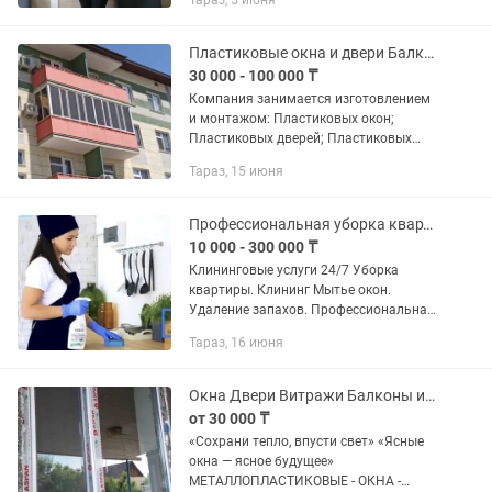
Тараз, 5 июня
Налоговый учет ✅ Программа 1С: 8.3
⠀ Программа рассчитана на...
Пластиковые окна и двери Балконы любой сложности
30 000 - 100 000 ₸
Компания занимается изготовлением
и монтажом: Пластиковых окон;
Пластиковых дверей; Пластиковых
витражей; Пластиковых подоконников;
Тараз, 15 июня
Пластиковых перегородок;
Пластиковых откосов; Офисных...
Профессиональная уборка квартир и домов
10 000 - 300 000 ₸
Клининговые услуги 24/7 Уборка
квартиры. Клининг Мытье окон.
Удаление запахов. Профессиональная
химия, Все бригады укомплектованы.
Тараз, 16 июня
Все клинеры с опытом. Оплата после
работы. Какие услуги мы...
Окна Двери Витражи Балконы из ПВХ
от 30 000 ₸
«Сохрани тепло, впусти свет» «Ясные
окна — ясное будущее»
МЕТАЛЛОПЛАСТИКОВЫЕ - ОКНА -