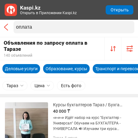
Kaspi.kz
Открыть
Открыть в Приложении Kaspi.kz
Объявления по запросу оплата в
Таразе
140 объявлений
Деловые услуги
Образование, курсы
Транспорт и перевоз
Тараз
Цена
Есть фото
Курсы бухгалтеров Тараз / Бухгалтерский учет + Налоговый учет + 1С:8.3
40 000 ₸
📣📣📣 Идёт набор на курс "Бухгалтер -
Универсал" Обучаем на БУХГАЛТЕРА -
УНИВЕРСАЛА 🔊 Изучаем три курса
сразу: ✅ Бухгалтерский учет ✅