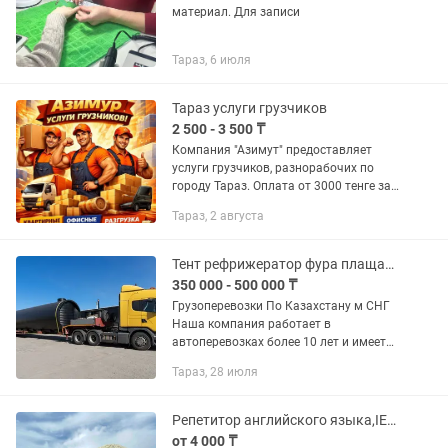
материал. Для записи
Тараз, 6 июля
Тараз услуги грузчиков
2 500 - 3 500 ₸
Компания "Азимут" предоставляет
услуги грузчиков, разнорабочих по
городу Тараз. Оплата от 3000 тенге за
час на человека. Минимальная оплата
Тараз, 2 августа
услуги 2 часа работы. Переезды,
фасовка, упаковка, сборка и...
Тент рефрижератор фура плащадка трал 120 ка контейнеровоз газель
350 000 - 500 000 ₸
Грузоперевозки По Казахстану м СНГ
Наша компания работает в
автоперевозках более 10 лет и имеет
опыт в международных перевозках.
Тараз, 28 июля
Предоставляем все виды документов.
В том числе можем предоставить и...
Репетитор английского языка,IELTS сор и соч
от 4 000 ₸