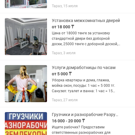
ДВЕРИ - ВИТРАЖИ - ПЕРЕГОРОДКИ
Тараз, 15 июля
Окна из ПВХ обеспечивают дому
высокую теплоизоляцию,
шумоизоляцию, а также...
Установка межкомнатных дверей
от 18 000 ₸
Цена от 18000 тенге за установку
стандартной двери без доборной
доски, 25000 тенге с доборной доской,
это цена с учётом если у вас 2 двери и
Тараз, 3 июля
более. ПЕНА В МОНТАЖ НЕ ВХОДИТ!!!
Если у вас только 1...
Услуги домработницы по часам
от 5 000 ₸
Уборка квартиры и дома, глажка,
мойка окон, посуды: 1 час = 5 000 тг.
Санузел: туалет и ванна: 1 час = 15
000тг. После ремонта помещения: 1
Тараз, 27 июля
час = 10 000 тг. Всё необходимое для
уборки от...
Грузчики и разнорабочие Разрушаем демонтаж демонтаж ломаем Без посредников
16 000 - 20 000 ₸
Ищете рабочих? Предоставим
ответственных разнорабочих для