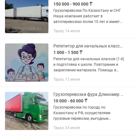
150 000 - 900 000 ₸
Грузоперевозки По Казахстану м СНГ
Наша компания работает в
автоперевозках более 10 лет и имеет
опыт в международных перевозках.
Тараз, 14 июля
Предоставляем все виды документов.
В том числе можем предоставить и...
Репетитор для начальных классов и подготовка к школе
1 000 - 1 500 ₸
Репетитор для начальных классов (1-4)
и подготовка к школе. Повторение и
закрепление материала. Помощь в
выполнении домашних заданий по
Тараз, 13 июня
всем предметам (в том числе
казахский, английский), тренинги по...
Грузоперевозки фура Длиномер площадка Рефрижератор трал
10 000 - 60 000 ₸
Грузоперевозки по городу, по
Казахстану и РФ, осуществляем
грузовые перевозки, выгодные
условия, работаем без выходных,
Тараз, 24 июля
оплата на ОУР с НДС и без НДС