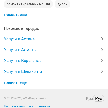
ремонт стиральных машин
диван
Показать еще
реставрация мебели
прихожая
двери
сборка мебели
ремонт
заправка картриджей
Похожие в городах
компьютер
квартира
дизайн
Услуги в Астане
материнская плата
уборка квартир
Услуги в Алматы
перетяжка мебели
долг
шкаф
эвакуатор
Услуги в Караганде
установка замков
сварщик
няни
обои
Услуги в Шымкенте
Услуги в Усть-Каменогорске
сварочные работы
кухни на заказ
дезинфекция
Показать еще
Услуги в Актобе
пластиковые двери
реставрация ванн
Қаз
Рус
© 2012-2026, АО «Kaspi Bank»
Услуги в Костанае
ремонт пластиковых окон
Пользовательское соглашение