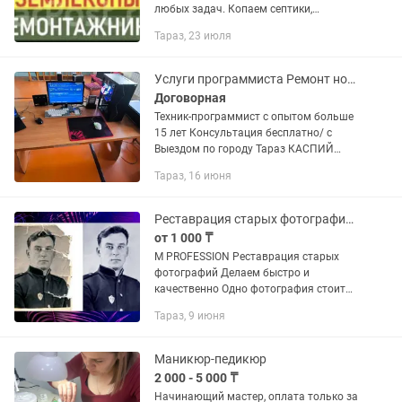
любых задач. Копаем септики,
траншеи, бассейны. Септик до ключа.
Тараз, 23 июля
Проводим канализацию.
Реставрируем старый септик. Ломаем
бетонные и...
Услуги программиста Ремонт ноутбуков и компьютеров настройка оргтехники
Договорная
Техник-программист с опытом больше
15 лет Консультация бесплатно/ с
Выездом по городу Тараз КАСПИЙ
РЕД. ЕСТЬ. / Обращаться в любое
Тараз, 16 июня
время • Ремонт ноутбуков и
компьютерной техники • Установка...
Реставрация старых фотографий а также делаем цветными и т.д
от 1 000 ₸
М PROFESSION Реставрация старых
фотографий Делаем быстро и
качественно Одно фотография стоит
1000, и суммируется от сложности
Тараз, 9 июня
фотографий Если вы хотите
восстановить старые свой
фотографий...
Маникюр-педикюр
2 000 - 5 000 ₸
Начинающий мастер, оплата только за