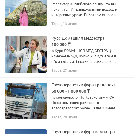
Репетитор английского языка Что вы
получите: - Индивидуальный подход и
интересные уроки. Работаем строго по
вашим целям: английский для садика,
Тараз, 13 июня
школ и работы. - Постановка
произношения, улучшение...
Курс Домашняя медсестра
100 000 ₸
☀️Курс ДОМАШНЯЯ МЕД СЕСТРА ☀️
измерение А/Д, Пульс ☀ п в/в и в/м и
п/к инъекции ☀️правила разведения
препаратов для детей и взрослых по
Тараз, 23 июня
назначению врача ☀️уход за
послеоперационными больными ✍
дпо...
Грузоперевозки фура тралл тент рефрижератор площадка
50 000 - 1 000 000 ₸
Грузоперевозки По Казахстану м СНГ
Наша компания работает в
автоперевозках более 10 лет и имеет
опыт в международных перевозках.
Тараз, 29 июля
Предоставляем все виды документов.
В том числе можем предоставить и...
Грузоперевозки фура камаз трал реф с Тараз по Казахстану и СНГ дешево