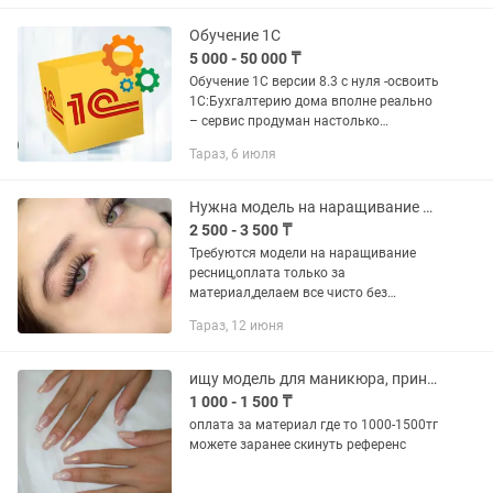
и эффективно! Восстанавливаем
тепло...
Обучение 1С
5 000 - 50 000 ₸
Обучение 1С версии 8.3 с нуля -освоить
1С:Бухгалтерию дома вполне реально
– сервис продуман настолько
тщательно, что с ним справится любой
Тараз, 6 июля
современный человек. Не откладывай
на потом начни сегодня,...
Нужна модель на наращивание ресниц
2 500 - 3 500 ₸
Требуются модели на наращивание
ресниц,оплата только за
материал,делаем все чисто без
склеек,ищу чтобы набраться опыта,и
Тараз, 12 июня
для разнообразий ресниц
ищу модель для маникюра, принимаю на дом
1 000 - 1 500 ₸
оплата за материал где то 1000-1500тг
можете заранее скинуть референс