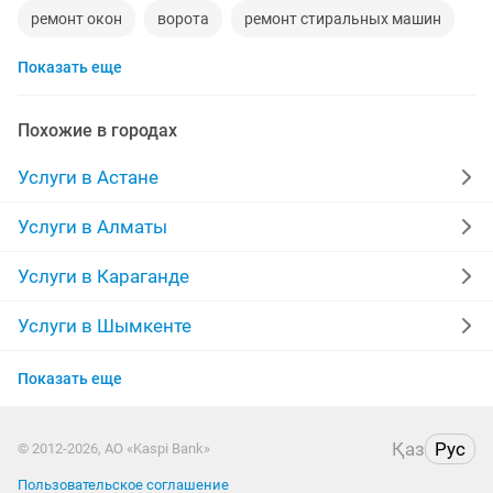
ремонт окон
ворота
ремонт стиральных машин
Показать еще
диван
прихожая
двери
ремонт
заправка картриджей
компьютер
кухни
Похожие в городах
квартира
дизайн
материнская плата
Услуги в Астане
уборка квартир
шкаф
вскрытие замков
Услуги в Алматы
эвакуатор
установка замков
сварщик
Услуги в Караганде
ремонт ванной
няни
обои
Услуги в Шымкенте
Услуги в Усть-Каменогорске
сварочные работы
кухни на заказ
дезинфекция
Показать еще
Услуги в Актобе
пластиковые двери
реставрация ванн
Қаз
Рус
© 2012-2026, АО «Kaspi Bank»
Услуги в Актау
Пользовательское соглашение