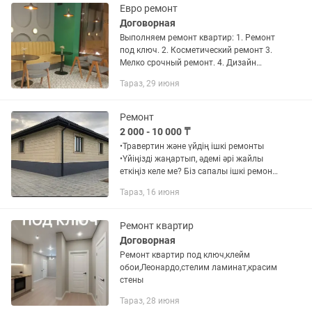
Евро ремонт
Договорная
Выполняем ремонт квартир: 1. Ремонт
под ключ. 2. Косметический ремонт 3.
Мелко срочный ремонт. 4. Дизайн
проект выполняем любои сложности.
Тараз, 29 июня
Обои все виды : Флизелиновые,
Виниловые, Итальянские обои...
Ремонт
2 000 - 10 000 ₸
•Травертин және үйдің ішкі ремонты
•Үйіңізді жаңартып, әдемі әрі жайлы
еткіңіз келе ме? Біз сапалы ішкі ремонт
және травертин жұмыстарын
Тараз, 16 июня
ұсынамыз! • Травертин (қабырғаға
сәнді әрлеу) • Шпаклевка,...
Ремонт квартир
Договорная
Ремонт квартир под ключ,клейм
обои,Леонардо,стелим ламинат,красим
стены
Тараз, 28 июня