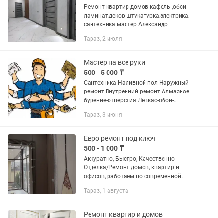
Ремонт квартир домов кафель ,обои
ламинат,декор штукатурка,электрика,
сантехника.мастер Александр
Тараз, 2 июля
Мастер на все руки
500 - 5 000 ₸
Сантехника Наливной пол Наружный
ремонт Внутренний ремонт Алмазное
бурение-отверстия Левкас-обои-
леонардо И так же другие услуги На
Тараз, 3 июня
связи 24/7 Это редко у кого Пишите !!
не звонить
Евро ремонт под ключ
500 - 1 000 ₸
Аккуратно, Быстро, Качественно-
Отделка/Ремонт домов, квартир и
офисов, работаем по современной
технологии в стиле хай тек,евро под
Тараз, 1 августа
ключ..Обои без швов, галтели,
левкас,ламинат, ленолиум, плинтуса,...
Ремонт квартир и домов