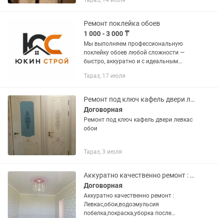
Тараз, 14 июля
Ремонт поклейка обоев
1 000 - 3 000 ₸
Мы выполняем профессиональную
поклейку обоев любой сложности —
быстро, аккуратно и с идеальным
результатом. Работаем с бумажными,
Тараз, 17 июля
флизелиновыми, виниловыми и
текстильными обоями. Наши
мастера...
Ремонт под ключ кафель двери левкас обои
Договорная
Ремонт под ключ кафель двери левкас
обои
Тараз, 3 июля
Аккуратно качественно ремонт : Левкас,обои
Договорная
Аккуратно качественно ремонт :
Левкас,обои,водоэмульсия
побелка,покраска,уборка после