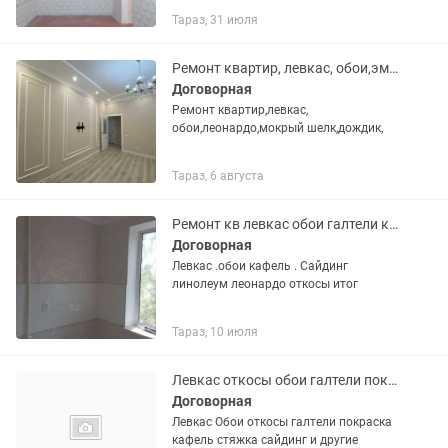
ремонта .
Тараз, 31 июля
Ремонт квартир, левкас, обои,эмульсия,дождик,мокрый шелк
Договорная
Ремонт квартир,левкас,
обои,леонардо,мокрый шелк,дождик,
Тараз, 6 августа
Ремонт кв левкас обои галтели кафель сайдинг паркет линолеум итог
Договорная
Левкас .обои кафель . Сайдинг
линолеум леонардо откосы итог
Тараз, 10 июля
Левкас откосы обои галтели покраска сайдинг кафель стяжка ремонт квартир и
Договорная
Левкас Обои откосы галтели покраска
кафель стяжка сайдинг и другие