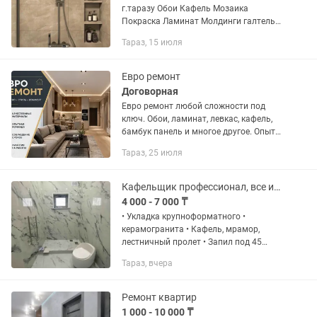
г.таразу Обои Кафель Мозаика
Покраска Ламинат Молдинги галтель
Делаем качественно с соблюдением
Тараз, 15 июля
всех технологий Звоните ,пишите ,
проконсультируем
Евро ремонт
Договорная
Евро ремонт любой сложности под
ключ. Обои, ламинат, левкас, кафель,
бамбук панель и многое другое. Опыт
работы больше 10 лет. Бесплатный
Тараз, 25 июля
выезд и замер.
Кафельщик профессионал, все инструменты имеются
4 000 - 7 000 ₸
• Укладка крупноформатного •
керамогранита • Кафель, мрамор,
лестничный пролет • Запил под 45
градусов • Ванная комната под ключ •
Тараз, вчера
Ремонт квартира под ключ •
Сантехнические работы • Трубы,...
Ремонт квартир
1 000 - 10 000 ₸