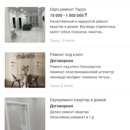
Евро ремонт Тараз
10 000 - 1 000 000 ₸
Качественный и недорогой ремонт
квартир и домов. Все виды отделочных
работ (обои, покраска, закатка,
шпатлевка, левкас, откосы, галтели,
Тараз, 16 июля
выравнивание стен и потолков). А
также ламинат, кафель,...
Ремонт под ключ
Договорная
Ремонт под ключ Гипсокартон
ламинат обои венецианский штукатур
леонардо молдинг покраска латунь
Гибкий мрамор кафель двери и другий
Тараз, 8 июля
работы мокрый шолк теневой
гипсокартон магнитный трек
Евроремонт квартир и домов
Договорная
Делаю ремонт квартир.
Обои,левкас,ламинат и т.д