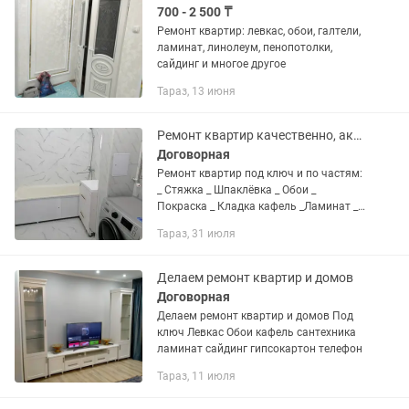
700 - 2 500 ₸
Ремонт квартир: левкас, обои, галтели,
ламинат, линолеум, пенопотолки,
сайдинг и многое другое
Тараз, 13 июня
Ремонт квартир качественно, аккуратно и быстро
Договорная
Ремонт квартир под ключ и по частям:
_ Стяжка _ Шпаклёвка _ Обои _
Покраска _ Кладка кафель _Ламинат _
Работа с гипсокартона _Установка
Тараз, 31 июля
раковины, унитаз и ванна и т д. _
Сантехник и.т.д все...
Делаем ремонт квартир и домов
Договорная
Делаем ремонт квартир и домов Под
ключ Левкас Обои кафель сантехника
ламинат сайдинг гипсокартон телефон
Тараз, 11 июля