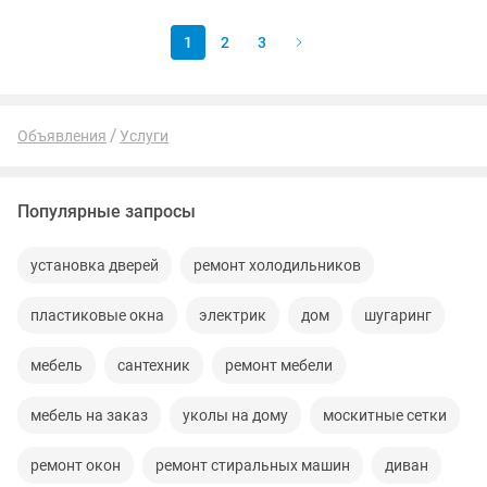
(нет лишних...
1
2
3
Объявления
Услуги
Популярные запросы
установка дверей
ремонт холодильников
пластиковые окна
электрик
дом
шугаринг
мебель
сантехник
ремонт мебели
мебель на заказ
уколы на дому
москитные сетки
ремонт окон
ремонт стиральных машин
диван