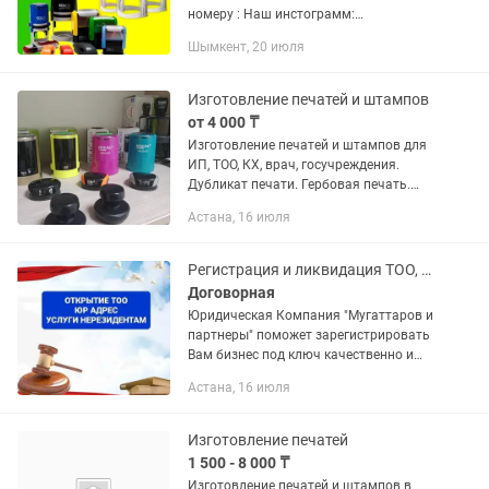
номеру : Наш инстограмм:
GOLDENSHTAMP_ Печати для :
Шымкент, 20 июля
Тоо,Ип,Ао,ЗАО,Оо,Гу, Печати для врачей
ШТАМПЫ ЛЮБОГО РАЗМЕРА -по...
Изготовление печатей и штампов
от 4 000 ₸
Изготовление печатей и штампов для
ИП, ТОО, КХ, врач, госучреждения.
Дубликат печати. Гербовая печать.
Факсимиле. Срочное изготовление.
Астана, 16 июля
Регистрация и ликвидация ТОО, Юридический адрес для ТОО
Договорная
Юридическая Компания "Мугаттаров и
партнеры" поможет зарегистрировать
Вам бизнес под ключ качественно и
быстро, в том числе иностранным
Астана, 16 июля
гражданам и юр. лицам по всему
Казаxстану. Открытие филиалов...
Изготовление печатей
1 500 - 8 000 ₸
Изготовление печатей и штампов в