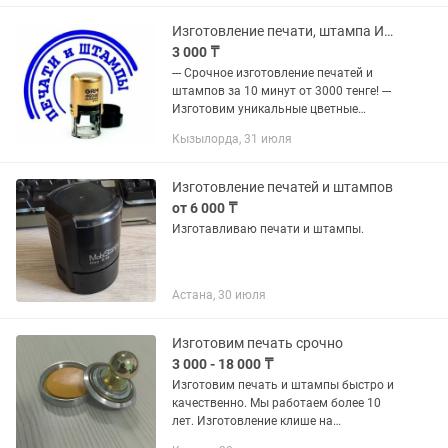
индивидуальному логотипу...
Изготовление печати, штампа Ип, Тоо. Мөр жасау. Цветные печати с логотипом.
3 000 ₸
--- Срочное изготовление печатей и
штампов за 10 минут от 3000 тенге! ---
Изготовим уникальные цветные
печати с логотипом. --- Широкий выбор
Кызылорда, 31 июля
оснасток. --- Вы можете заказать
печать не выходя из...
Изготовление печатей и штампов
от 6 000 ₸
Изготавливаю печати и штампы.
Астана, 30 июля
Изготовим печать срочно
3 000 - 18 000 ₸
Изготовим печать и штампы быстро и
качественно. Мы работаем более 10
лет. Изготовление клише на
качественный резине у которой долгий