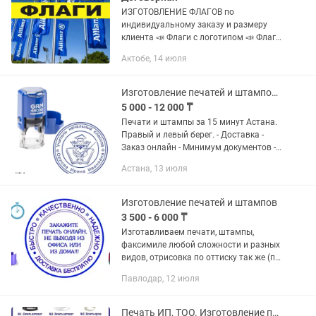
ИЗГОТОВЛЕНИЕ ФЛАГОВ по
индивидуальному заказу и размеру
клиента 📣 Флаги с логотипом 📣 Флаги
болельщиков 📣 Флаги спортивных
Актобе, 14 июля
соревнований 📣 Флаги спортивных
коллективов и команд 📣 Рекламные
флаги 📣...
Изготовление печатей и штампов Астана
5 000 - 12 000 ₸
Печати и штампы за 15 минут Астана.
Правый и левый берег. - Доставка -
Заказ онлайн - Минимум документов -
до 24:00 работаем - Без выходных.
Астана, 13 июля
Изготовление печатей и штампов
3 500 - 6 000 ₸
Изготавливаем печати, штампы,
факсимиле любой сложности и разных
видов, отрисовка по оттиску так же (по
вашему образцу), разработка
Павлодар, 12 июля
логотипа, и так же изготавливаем
оценочные печати (школьные) по...
Печать ИП, ТОО. Изготовление пломбира металлической печати. Термоклеймо