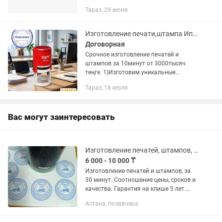
Тараз, 29 июня
Изготовление печати,штампа Ип,Тоо.Мөр жасау.
Договорная
Срочное изготовление печатей и
штампов за 10минут от 3000тысяч
теңге. 1)Изготовим уникальные
цветные печати с логотипом.
Тараз, 18 июля
2)Широкий выбор оснасток 3)Вы
можете заказать печать не выходя из
своего офиса...
Вас могут заинтересовать
Изготовление печатей, штампов, факсимиле
6 000 - 10 000 ₸
Изготовление печатей и штампов, за
30 минут. Соотношение цены, сроков и
качества. Гарантия на клише 5 лет.
Изготовление печатей и штампов с
Астана, позавчера
Вашим логотипом; Изготовление
дубликатов печатей и...