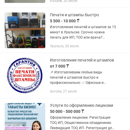
Конаев, 30 июля
срок службы, а именно больше 15 лет.
Дизайн по индивидуальному...
Печати и штампы быстро
5 500 - 10 000 ₸
Изготовление печатей и штампов за 15
минут в Уральске. Срочно нужна
печать для ИП, ТОО или врача?
Сделаем качественную печать по
Уральск, 30 июля
оттиску или эскизу без лишних
документов. Также изготовление...
Изготовление печатей и штампов
от 7 000 ₸
📌 Изготавливаем любые виды
печатей и штампов быстро и
профессионально: ✅ Офисные и
карманные оснастки ✅ Факсимиле ✅
Актобе, 27 июля
Круглые, прямоугольные и фигурные
формы ✅ Любые размеры и шрифты ✅
Восстановление...
Услуги по оформлению лицензии
50 000 - 500 000 ₸
Оформление лицензии. Регистрация
ТОО, ИП, Общественное объединение.
Ликвидация ТОО, ИП. Регистрация для