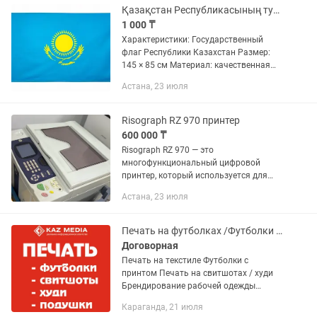
Қазақстан Республикасының туы. Флаг Республики Казахстан
1 000 ₸
Характеристики: Государственный
флаг Республики Казахстан Размер:
145 × 85 см Материал: качественная
износостойкая ткань Яркая и четкая
Астана, 23 июля
печать Аккуратная обработка краев
Для использования в...
Risograph RZ 970 принтер
600 000 ₸
Risograph RZ 970 — это
многофункциональный цифровой
принтер, который используется для
печати на основе технологии
Астана, 23 июля
ризографии. Он ориентирован на
печатные работы среднего и высокого
объема и популярен...
Печать на футболках /Футболки с принтом / Худи / свитшот / принт
Договорная
Печать на текстиле Футболки с
принтом Печать на свитшотах / худи
Брендирование рабочей одежды
Печать на подушках Принты на одежде
Караганда, 21 июля
Печать на лентах (бирки для одежды)