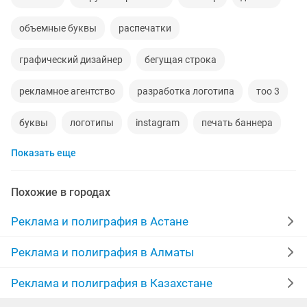
объемные буквы
распечатки
графический дизайнер
бегущая строка
рекламное агентство
разработка логотипа
тоо 3
буквы
логотипы
instagram
печать баннера
Показать еще
стенд
договорная
печать футболки
создание сайта
листовки
фото
Похожие в городах
графический дизайн
распечатка фотографий
Реклама и полиграфия в Астане
дизайн визиток
баннеры
буклеты
печать
Реклама и полиграфия в Алматы
баннера
меню
изготовление рекламы
Реклама и полиграфия в Казахстане