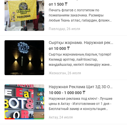
от 1 500 ₸
Печать флагов с логотипом по
пожеланиям заказчика. Размеры
любые Ткань атлас, габардин, флажная
сетка
Павлодар, 26 июля
Сыртқы жарнама. Наружная реклама
от 10 000 ₸
Сыртқы жарнаманың барлық түрлері!
Көлемді әріптер, лайтбокстар,
маңдайшалар, көлікті безендіру және
т.б. Кепілдік. Дизайн және өлшем алу
Жезказган, 26 июля
тегін! Изготовление наружной
рекламы. Световые обьемные...
Наружная Реклама Щит 3Д 3D Объемные Буквы Рекламный Баннер
10 000 - 1 000 000 ₸
Наружная реклама под ключ! - Лучшие
цены в Актау - Изготовление от 1 дня -
Бесплатный замер и консультация
Звоните прямо сейчас и получите
Актау, 24 июля
расчет за 10 минут! Выполняем: -
наружная реклама -...