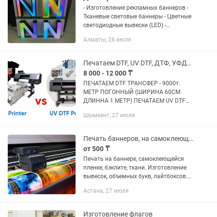
- Изготовление рекламных баннеров -
Тканевые световые баннеры - Цветные
светодиодные вывески (LED) -
Производство рекламных букв и слов -
Алматы, 28 июля
Наклейки и брендинг для автомобилей
- Печать на ткани -...
Печатаем DTF, UV DTF, ДТФ, УФДТФ, Печать, PRINT, Термотранс, Наклейка
8 000 - 12 000 ₸
ПЕЧАТАЕМ DTF ТРАНСФЕР - 9000т.
МЕТР ПОГОННЫЙ (ШИРИНА 60СМ
ДЛИННА 1 МЕТР) ПЕЧАТАЕМ UV DTF
ТРАНСФЕР - 12.000ТГ. МЕТР
Шымкент, 27 июля
ПОГОННЫЙ (ШИРИНА 60СМ ДЛИННА
1 МЕТР) Вы можете заказать готовые
термонаклейки и...
Печать баннеров, на самоклеющейся пленке, бэклите, холсте.
от 500 ₸
Печать на баннере, самоклеющейся
пленке, бэклите, ткани. Изготовление
вывесок, объемных букв, лайтбоксов.
Качественно и в срок.......
Астана, 27 июля
Изготовление флагов