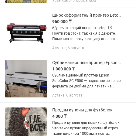
Усть-Каменогорск, вчера
ткани→цветная печать на рогожке
Состав→70% полиэстер 30% хлопок
Уход→машинная...
Широкоформатный принтер Letop 1,9 m
960 000 ₸
б/у печатающий аппарат Letop 1,9.
Почти год стоит, так как я в декрете.
Поменяю головку и запущу аппарат
Программа - Maintop Печатающая
Алматы, 6 августа
головка Epson XP-600 Ширина печати -
1,9м Экосольвентная...
Сублимационный принтер Epson SC-F500
1 000 000 ₸
Сублимационный плоттер Epson
SureColor SC-F500 — надежное решение
формата 24 дюйма для печати на
сублимационных носителях. Плоттер
Астана, 6 августа
имеет низкую стоимость и компактные
габариты, благодаря чему...
Продам купоны для футболок
4 000 ₸
Продам купоны для пошива футболок.
Что такое купон: определенный отрез
ткани шириной 1800мм, высота