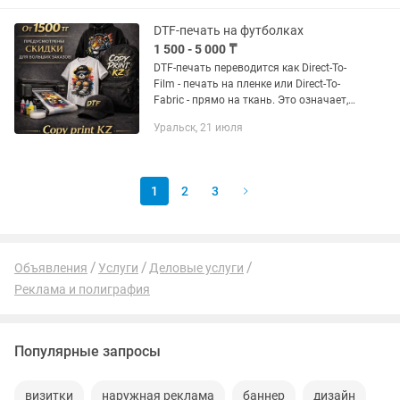
Качественная сублимационная...
DTF-печать на футболках
1 500 - 5 000 ₸
DTF-печать переводится как Direct-To-
Film - печать на пленке или Direct-To-
Fabric - прямо на ткань. Это означает,
что желаемый рисунок сначала
Уральск, 21 июля
наноситься на специальную пленку, а
затем под высокой...
1
2
3
Объявления
Услуги
Деловые услуги
Реклама и полиграфия
Популярные запросы
визитки
наружная реклама
баннер
дизайн