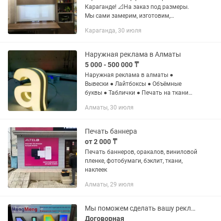
Караганде! 📐На заказ под размеры.
Мы сами замерим, изготовим,
доставим и установим. Сроки
Караганда, 30 июля
изготовления 3-5 дней! Бесплатный
замер и установка! Замер и монтаж в...
Наружная реклама в Алматы
5 000 - 500 000 ₸
Наружная реклама в алматы ●
Вывески ● Лайтбоксы ● Объёмные
буквы ● Таблички ● Печать на ткани
для световых лайтбоксов ● Печать
Алматы, 30 июля
баннеров и наклеек ● Брендирование
витрин ● Оформление магазинов и...
Печать баннера
от 2 000 ₸
Печать баннеров, оракалов, виниловой
пленке, фотобумаги, бэклит, ткани,
наклеек
Алматы, 29 июля
Мы поможем сделать вашу рекламу современной и привлекающей клиентов !
Договорная