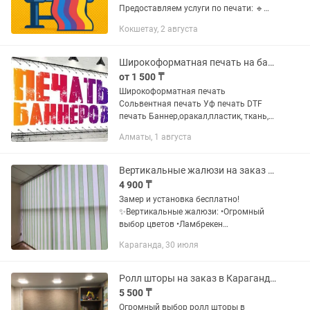
Предоставляем услуги по печати: 🔹
Баннерная ткань (440 г/м²) —
Кокшетау, 2 августа
Устойчива к погоде — Для улицы и
помещений — Размеры: до 300 см по...
Широкоформатная печать на баннере
от 1 500 ₸
Широкоформатная печать
Сольвентная печать Уф печать DTF
печать Баннер,оракал,пластик, ткань,
акрил, оргстекло Печатаем на всем
Алматы, 1 августа
Вертикальные жалюзи на заказ в Караганде
4 900 ₸
Замер и установка бесплатно!
✨Вертикальные жалюзи: •Огромный
выбор цветов •Ламбрекен
•Мультифактура •Большой выбор
Караганда, 30 июля
тканей с различной плотностью • Под
ваши размеры, замерим, доставим,...
Ролл шторы на заказ в Караганде замер и установка бесплатно!
5 500 ₸
Огромный выбор ролл шторы в