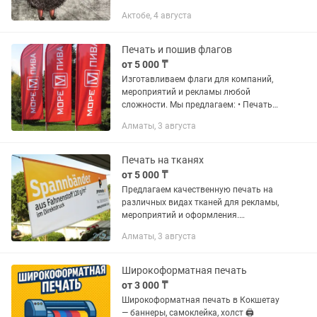
800мм. На купоне 3D печать с
Актобе, 4 августа
изображением (это не наклейка).
Приобрели купон: далее ателье... и
там...
Печать и пошив флагов
от 5 000 ₸
Изготавливаем флаги для компаний,
мероприятий и рекламы любой
сложности. Мы предлагаем: • Печать
флагов с логотипом, слоганом или
Алматы, 3 августа
индивидуальным дизайном • Уличные
и интерьерные флаги • Качественная...
Печать на тканях
от 5 000 ₸
Предлагаем качественную печать на
различных видах тканей для рекламы,
мероприятий и оформления.
Изготавливаем: • Баннеры и фоны для
Алматы, 3 августа
фотозоны • Флаги и рекламные
полотна • Тканевые вывески и...
Широкоформатная печать
от 3 000 ₸
Широкоформатная печать в Кокшетау
— баннеры, самоклейка, холст 🖨