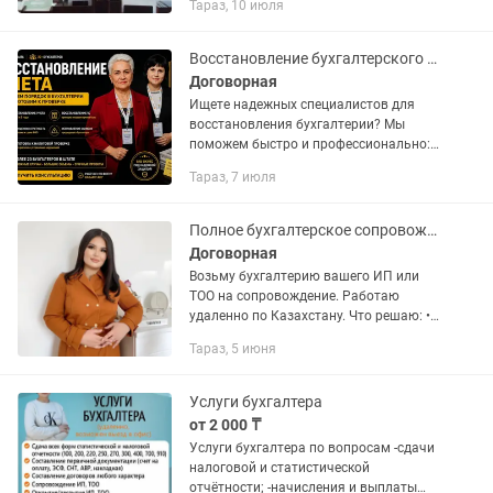
Тараз, 10 июля
Работаем без выходных с 08.00 до
22.00 ч Работаем С Гарантией...
Восстановление бухгалтерского учета под ключ
Договорная
Ищете надежных специалистов для
восстановления бухгалтерии? Мы
поможем быстро и профессионально: •
Срочное восстановление учета любой
Тараз, 7 июля
сложности •Подготовка и
сопровождение при налоговых
проверках •...
Полное бухгалтерское сопровождение ИП/ТОО Налоги Зарплата Отчеты.
Договорная
Возьму бухгалтерию вашего ИП или
ТОО на сопровождение. Работаю
удаленно по Казахстану. Что решаю: •
отчеты и декларации • расчет налогов •
Тараз, 5 июня
зарплата и сотрудники • ЭСФ, АБР,
Накладные •...
Услуги бухгалтера
от 2 000 ₸
Услуги бухгалтера по вопросам -сдачи
налоговой и статистической
отчётности; -начисления и выплаты