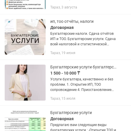
заработной платы, отпускных,
Тараз, 3 августа
больничных; -открытие и закрытие, а
также сопровождение ИП, ТОО.
ип, тоо отчёты, налоги
Договорная
Бухгалтерские налоги. Сдача отчётов
ИП и ТОО. Бухгалтерские услуги. Сдача
всей налоговой и статистической
отчетности. ,200871 и тд. ИП. ТОО.
Тараз, 19 июня
Ведение бухгалтерии удаленно для
любого города....
Бухгалтерские услуги бухгалтерские
1 500 - 10 000 ₸
Услуги бухгалтера, качественно и без
проблем. 1. Открытие ИП, ТОО
сопровождение 4. Приостановление
ИП, ТОО 6. Закрытие ИП 7. Счет на
Тараз, 15 июля
оплату, акт, эсф, накладная 8. Все
налоговые отчеты 910. 913,...
Бухгалтерские услуги
Договорная
Предлагаю вам следующие виды
бухгалтерских услуги : -Открытие ТОО и