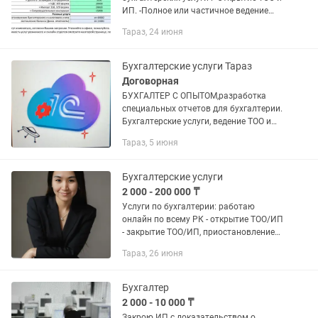
ИП. -Полное или частичное ведение
бухгалтерского учета. -Сдача
Тараз, 24 июня
налоговых и статистических отчетов.
-Выписка первичных...
Бухгалтерские услуги Тараз
Договорная
БУХГАЛТЕР С ОПЫТОМ,разработка
специальных отчетов для бухгалтерии.
Бухгалтерские услуги, ведение ТОО и
ИП,а также обновление
Тараз, 5 июня
1С,консультация по вопросам
бухгалтерского и налогового учета.
Сдача...
Бухгалтерские услуги
2 000 - 200 000 ₸
Услуги по бухгалтерии: работаю
онлайн по всему РК - открытие ТОО/ИП
- закрытие ТОО/ИП, приостановление
деятельности - полное ведение/
Тараз, 26 июня
сопровождение бизнеса - расчет
зарплатных налогов,...
Бухгалтер
2 000 - 10 000 ₸
Закрою ИП с доказательством о