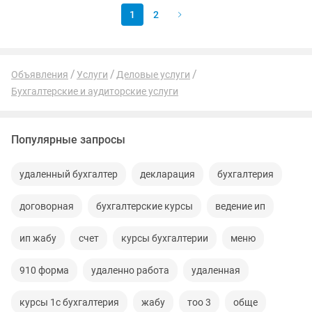
1
2
Объявления
Услуги
Деловые услуги
Бухгалтерские и аудиторские услуги
Популярные запросы
удаленный бухгалтер
декларация
бухгалтерия
договорная
бухгалтерские курсы
ведение ип
ип жабу
счет
курсы бухгалтерии
меню
910 форма
удаленно работа
удаленная
курсы 1с бухгалтерия
жабу
тоо 3
обще