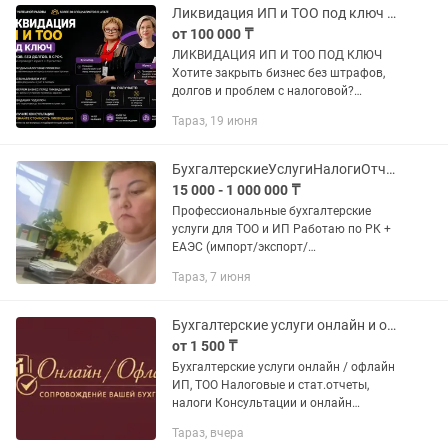
Ликвидация ИП и ТОО под ключ От бухгалтера и юриста
от 100 000 ₸
ЛИКВИДАЦИЯ ИП И ТОО ПОД КЛЮЧ
Хотите закрыть бизнес без штрафов,
долгов и проблем с налоговой?
Команда ЮрБух Ко возьмет весь
Тараз, 19 июня
процесс ликвидации на себя.
Ликвидацию сопровождают
одновременно: ✓...
БухгалтерскиеУслугиНалогиОтчетыУдалено
15 000 - 1 000 000 ₸
Профессиональные бухгалтерские
услуги для ТОО и ИП Работаю по РК +
ЕАЭС (импорт/экспорт/
грузоперевозки) ✔ Полное
Тараз, 7 июня
бухгалтерское сопровождение «под
ключ» ✔ Ведение ТОО и ИП на всех
режимах...
Бухгалтерские услуги онлайн и офлайн
от 1 500 ₸
Бухгалтерские услуги онлайн / офлайн
ИП, ТОО Налоговые и стат.отчеты,
налоги Консультации и онлайн
сопровождение Ответственно.
Тараз, вчера
Конфиденциально. В срок. Ведение