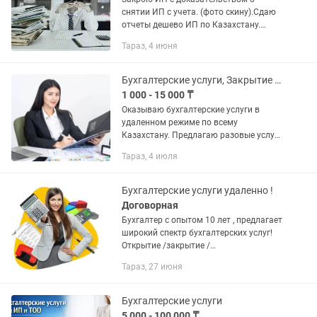
снятии ИП с учета. (фото скину).Сдаю
отчеты дешево ИП по Казахстану.
Снятие ареста счета ИП,ТОО, при
Тараз, 4 июня
разных ситуациях. Закрытие ИП от
5000тн. ЭЦП можете доверять, мне...
Бухгалтерские услуги, Закрытие ИП, ТОО, ЭСФ, АВР, Декларация, Отчеты
1 000 - 15 000 ₸
Оказываю бухгалтерские услуги в
удаленном режиме по всему
Казахстану. Предлагаю разовые услуги
и полное сопровождение ИП и ТОО. -
Тараз, 4 июля
Открытие/Приостановление/
Ликвидация ТОО, ИП - Отправка: ЭСФ,
СНТ,...
Бухгалтерские услуги удаленно !
Договорная
Бухгалтер с опытом 10 лет , предлагает
широкий спектр бухгалтерских услуг!
Открытие /закрытие /
приостановление / Ип/ТОО ! отчеты !
Тараз, 27 июня
Разовые услуги ( авр , счет на оплату ,
эсф , кадровые документы,...
Бухгалтерские услуги
5 000 - 100 000 ₸