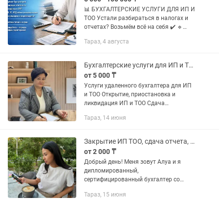
📊 БУХГАЛТЕРСКИЕ УСЛУГИ ДЛЯ ИП И
ТОО Устали разбираться в налогах и
отчетах? Возьмём всё на себя ✔️ 🔹
Ведение бухгалтерии 🔹 Сдача
Тараз, 4 августа
налоговой отчетности (910, 200, 300,
328, 750) 🔹 Расчёт НДС, ИПН,...
Бухгалтерские услуги для ИП и ТОО
от 5 000 ₸
Услуги удаленного бухгалтера для ИП
и ТОО Открытие, приостановка и
ликвидация ИП и ТОО Сдача
налоговой отчетности вовремя и без
Тараз, 14 июня
ошибок ф100.00, ф200.00, ф300.00,
ф700.00, ф910.00, ф 701.00, ф701.01,...
Закрытие ИП ТОО, сдача отчета, бухгалтерские услуги
от 2 000 ₸
Добрый день! Меня зовут Алуа и я
дипломированный,
сертифицированный бухгалтер со
стажем. Моя задача помочь вам с
Тараз, 15 июня
такими моментами как- -Открыть ИП/
ТОО -Ликвидировать ИП/ТОО -Сдача
любой налоговой...