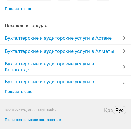
Показать еще
1с
выходные
восстановление
форма
стаже
сдача налоговых отчетов
Похожие в городах
ведение тоо удаленно
удаленя работа
Бухгалтерские и аудиторские услуги в Астане
бухгалтер для
форма 100
субсидия
Бухгалтерские и аудиторские услуги в Алматы
Бухгалтерские и аудиторские услуги в
удаленного бухгалтера для
1с бухгалтера
ключ
Караганде
ведение тоо
бухгалтерские налоги
Бухгалтерские и аудиторские услуги в
Шымкенте
гостиница работа
план
электронный
Показать еще
Бухгалтерские и аудиторские услуги в Усть-
предлагаю удаленного
штрафы
Каменогорске
Қаз
Рус
© 2012-2026, АО «Kaspi Bank»
бухгалтер сдача отчетов
сдача отчетов тоо
Бухгалтерские и аудиторские услуги в Актобе
Пользовательское соглашение