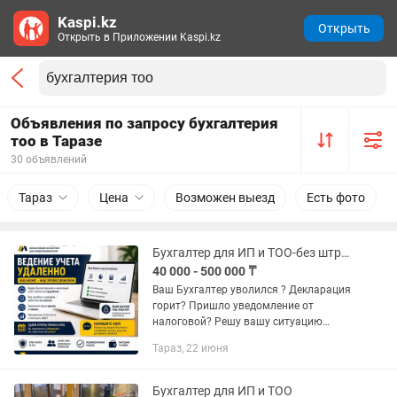
Kaspi.kz
Открыть
Открыть в Приложении Kaspi.kz
Объявления по запросу бухгалтерия
тоо в Таразе
30 объявлений
Тараз
Цена
Возможен выезд
Есть фото
Бухгалтер для ИП и ТОО-без штрафов и стресса. Удаленно по всему Казахстану
40 000 - 500 000 ₸
Ваш Бухгалтер уволился ? Декларация
горит? Пришло уведомление от
налоговой? Решу вашу ситуацию
быстро и без последствий. 25 лет
Тараз, 22 июня
опыта в финансовой системе
Казахстана. Работала в
государственных...
Бухгалтер для ИП и ТОО