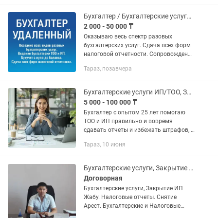
бухгалтерского и налогового учета 🔹...
Бухгалтер / Бухгалтерские услуги. Консультация по телефону в режиме 16/7
2 000 - 50 000 ₸
Оказываю весь спектр разовых
бухгалтерских услуг. Сдача всех форм
налоговой отчетности. Сопровождение
бухгалтерии ТОО и ИП удаленно.
Тараз, позавчера
Бухучет с нуля до баланса. Цена за
услуги договорная, зависит от...
Бухгалтерские услуги ИП/ТОО, Закрытие ИП, ЭСФ, СНТ
5 000 - 100 000 ₸
Бухгалтер с опытом 25 лет помогаю
ТОО и ИП правильно и вовремя
сдавать отчеты и избежать штрафов, а
также по всеобщему декларированию,
Тараз, 10 июня
сокращать расходы, оптимизировать
налоги, кассовые разрывы. На...
Бухгалтерские услуги, Закрытие ИП Жабу. Налоговые отчеты. Снятие Арест.
Договорная
Бухгалтерские услуги, Закрытие ИП
Жабу. Налоговые отчеты. Снятие
Арест. Бухгалтерские и Налоговые
услуги. Сопровождение ИП. Не дорого