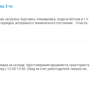
ка 3 тн
: загрузка, буртовка, планировка, подача бетона и т.п.
порядка, исправного технического состояния. - Участие
овара на складе. Удостоверение машиниста-тракториста
бед с 12.00-13.00. Обед за счет работодателя. можно не