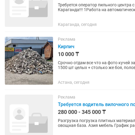
Требуется оператор пильного центра с 
Караганда!!! 1Работа на автоматичес
лдсп 3 стол выгрузки 4...
Караганда, сегодня
Реклама
Кирпич
10 000 ₸
Срочно отдам все что на фото кучей за 10 000 тг! Что есть: - Кирпич с
1500 шт целых + столько же боя, поло
подсыпку дороги, ям,...
Астана, сегодня
Реклама
Требуется водитель вилочного п
280 000 - 345 000 ₸
Разгрузка погрузка плитных материало
овощная база. Азия мебель График работы ПН -ПТ 09:00-18:00 Суббота 09:
Воскресенье выходной Обед за...