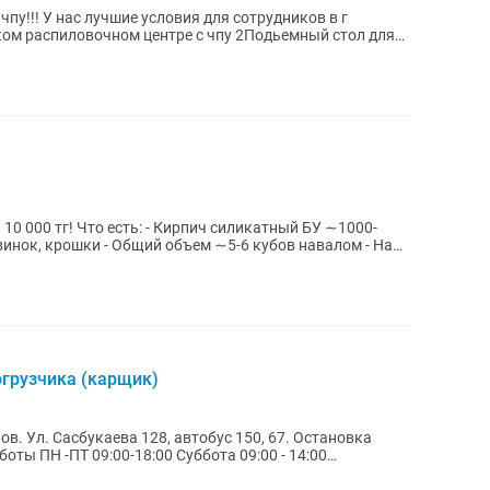
чпу!!! У нас лучшие условия для сотрудников в г
ком распиловочном центре с чпу 2Подьемный стол для
иликатный БУ ∼1000-
винок, крошки - Общий объем ∼5-6 кубов навалом - На
огрузчика (карщик)
в. Ул. Сасбукаева 128, автобус 150, 67. Остановка
00 - 14:00