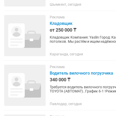
Шымкент, сегодня
Реклама
Кладовщик
от 250 000 ₸
Кладовщик Компания: Yaslin Город: Караганда О нас: Yaslin — компания по п
потолков. Мы растём и ищем надёжного клад
кандидату: ✔ Опыт работы...
Караганда, сегодня
Реклама
Водитель вилочного погрузчика
340 000 ₸
Требуется водитель вилочного погруз
TOYOTA (АВТОМАТ)..График 6-1 !Режим
ОБЯЗАТЕЛЕН!!!Без вредных...
Павлодар, сегодня