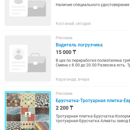
Наличие специального удостоверения
Костанай, сегодня
Реклама
Водитель погрузчика
15 000 ₸
В цех по переработке полиэтилена требуетс
Смена с 8.00 до 20.00 Развозка есть. 
обслуживание карты....
Караганда, вчера
Реклама
Брусчатка-Тротуарная плитка-Ев
2 200 ₸
Тротуарная плитка-Брусчатка-Колор
тротуарная-Брусчатка Алматы завод Если Вы не дозвонились, пожалуйста, напишите нам на
номер Билайн, мы обязательно Вам...