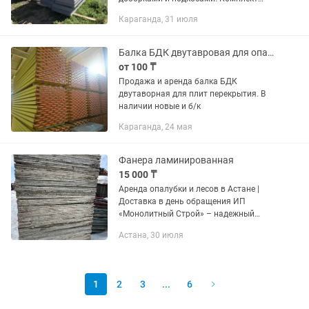
состоит из: 4 шт 0.753.0, 4 шт доборки
Караганда, 31 июля
0.751.8 , подкосы. Звоните
Балка БДК двутавровая для опалубки Аренда и Продажа
от 100 ₸
Продажа и аренда балка БДК
двутаворная для плит перекрытия. В
наличии новые и б/к
Караганда, 24 мая
Фанера ламинированная
15 000 ₸
Аренда опалубки и лесов в Астане |
Доставка в день обращения ИП
«Монолитный Строй» – надежный
поставщик оборудования для
Астана, 30 июля
монолитного строительства. В
наличии большой объем: Опалубка:
•Щитовая...
1
2
3
...
6