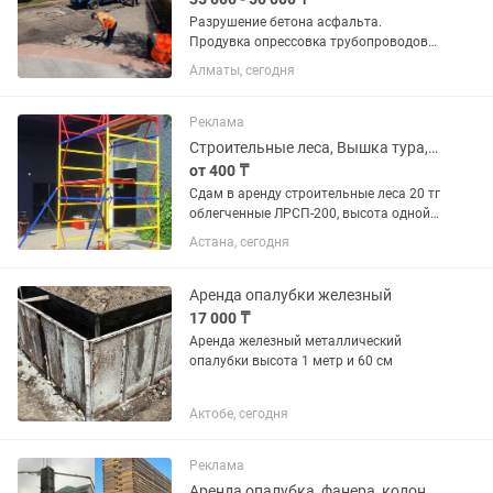
Разрушение бетона асфальта.
Продувка опрессовка трубопроводов
газопроводов.продувка
Алматы, сегодня
опалубки,пескоструй, подключение
пневмоинструмента и оборудования.
Реклама
Строительные леса, Вышка тура, ножничный подъемник
от 400 ₸
Сдам в аренду строительные леса 20 тг
облегченные ЛРСП-200, высота одной
секции 2 м, длина 3 м, ширина 1 м.
Астана, сегодня
Общая площадь до 18000 м.кв. Люльки
строительные в наличии от 130000 в
месяц Сдам в аренду...
Аренда опалубки железный
17 000 ₸
Аренда железный металлический
опалубки высота 1 метр и 60 см
Актобе, сегодня
Реклама
Аренда опалубка, фанера, колонны опалубка, телескопические стойки тайроты