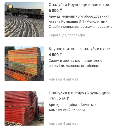
Опалубка Крупнощитовая в аренду
6 000 ₸
Аренда монолитного оборудования |
Астана Компания ИП «Монолитный
Строй» предлагает аренду и продажу
монолитного оборудования и
Караганда, позавчера
строительных материалов для
объектов любой сложности. В...
Крупно щитовые опалубки в аренду
4 500 ₸
Сдаем в аренду крупно щитовые
опалубки, колонны, струбцины
Алматы, 4 августа
Опалубка в аренду ( крупнощитовая и мелкощитовая )
170 - 215 ₸
Аренда опалубки в Алматы и
Алматинской области
Алматы, 4 августа