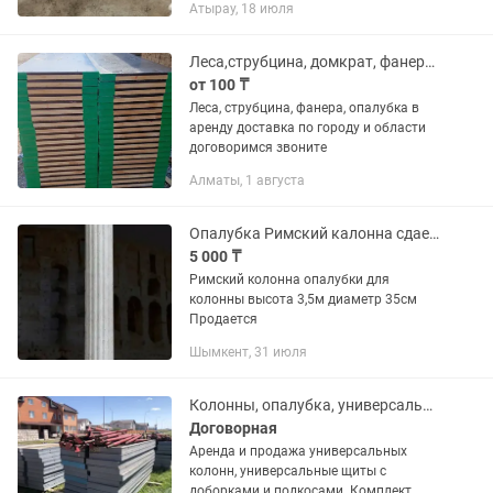
Атырау, 18 июля
Леса,струбцина, домкрат, фанера, опалубка в аренду доставка по городу и обл
от 100 ₸
Леса, струбцина, фанера, опалубка в
аренду доставка по городу и области
договоримся звоните
Алматы, 1 августа
Опалубка Римский калонна сдается в аренду
5 000 ₸
Римский колонна опалубки для
колонны высота 3,5м диаметр 35см
Продается
Шымкент, 31 июля
Колонны, опалубка, универсальные колонны, колонны для монолита
Договорная
Аренда и продажа универсальных
колонн, универсальные щиты с
доборками и подкосами. Комплект