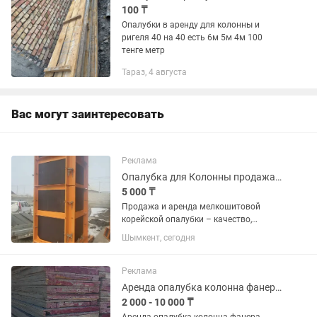
100 ₸
Опалубки в аренду для колонны и
ригеля 40 на 40 есть 6м 5м 4м 100
тенге метр
Тараз, 4 августа
Вас могут заинтересовать
Реклама
Опалубка для Колонны продажа и аренда
5 000 ₸
Продажа и аренда мелкошитовой
корейской опалубки – качество,
проверенное временем! Вы
Шымкент, сегодня
занимаетесь монолитным
строительством? Мы предлагаем
мелкощитовую корейскую опалубку в
Реклама
продаже и аренде на...
Аренда опалубка колонна фанера струбцина леса шериоз таирот
2 000 - 10 000 ₸