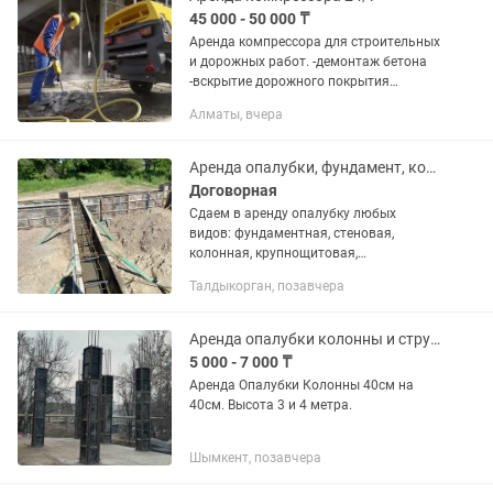
45 000 - 50 000 ₸
Аренда компрессора для строительных
и дорожных работ. -демонтаж бетона
-вскрытие дорожного покрытия
-разрушение строений - продувка
Алматы, вчера
скважин -продувка поливной системы
-продувка опалубки...
Аренда опалубки, фундамент, колонная, монолит, ригель, опалубка разная
Договорная
Сдаем в аренду опалубку любых
видов: фундаментная, стеновая,
колонная, крупнощитовая,
мелкощитовая, для монолитных работ
Талдыкорган, позавчера
Большой ассортимент оборудования —
закроем объект любого масштаба....
Аренда опалубки колонны и струбцины телескопические стойки
5 000 - 7 000 ₸
Аренда Опалубки Колонны 40см на
40см. Высота 3 и 4 метра.
Шымкент, позавчера