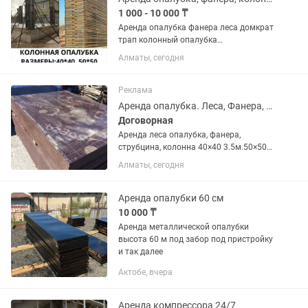
1 000 - 10 000 ₸
Аренда опалубка фанера леса домкрат
трап колонный опалубка
телескопические стойки домкрат
Алматы, сегодня
тайрот через
Реклама
Аренда опалубка. Леса, Фанера, струбцина, домкрат, колонна, тайрот, через,
Договорная
Аренда леса опалубка, фанера,
струбцина, колонна 40×40 3.5м.50×50
3.5м, тайрод, домкрат, через,
Алматы, сегодня
Аренда опалубки 60 см
10 000 ₸
Аренда металлической опалубки
высота 60 м под забор под пристройку
и так далее
Актобе, вчера
Аренда компрессора 24/7