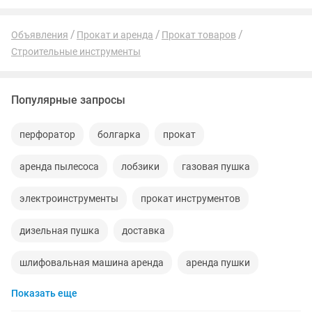
Объявления
Прокат и аренда
Прокат товаров
Строительные инструменты
Популярные запросы
перфоратор
болгарка
прокат
аренда пылесоса
лобзики
газовая пушка
электроинструменты
прокат инструментов
дизельная пушка
доставка
шлифовальная машина аренда
аренда пушки
Показать еще
строительные леса
аренда краскопульта