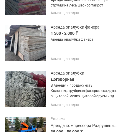
Аренда опалубка колонна фанера
струбцина леса шериоз таирот
Алматы, сегодня
Аренда опалубки фанера
1 500 - 2 000 ₸
Аренда опалубки фанера
Алматы, сегодня
Аренда опалубки
Договорная
В Аренду и продажу есть
Колонны,струбцины,фанеры,леса,крупн
о щитовой-мелко щитовой,брусы и тд.
Алматы, сегодня
Реклама
Аренда компрессора Разрушение асфальта бетона.
35 000 - 50 000 ₸