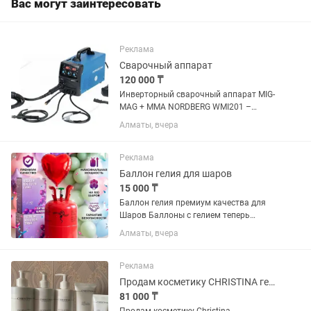
Вас могут заинтересовать
Реклама
Сварочный аппарат
120 000 ₸
Инверторный сварочный аппарат MIG-
MAG + MMA NORDBERG WMI201 –
устройство для сварки углеродистых и
Алматы, вчера
легированных сталей. ФУНКЦИОНАЛ
Предназначен для сварки проволокой
в среде защитных газов MAG...
Реклама
Баллон гелия для шаров
15 000 ₸
Баллон гелия премиум качества для
Шаров Баллоны с гелием теперь
можно покупать выгодно и
Алматы, вчера
использовать дома Подходит и для
латексных и фольгированных для всех
видов Шаров Баллон компактный
Реклама
,легкий...
Продам косметику CHRISTINA гель, тоник
81 000 ₸