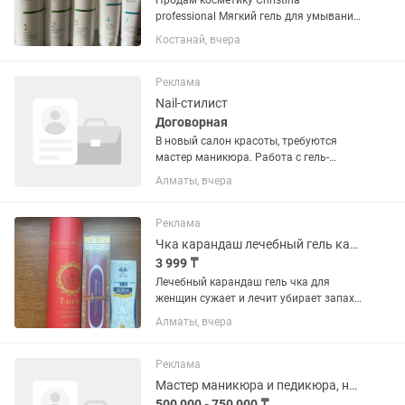
Продам косметику Christina
professional Мягкий гель для умывания
шаг 1: 20000 тенге Освежающий тоник
Костанай, вчера
шаг 2: 18000 тенге Успокаивающий
массажный крем шаг 5: 17000 тенге
Ультра питательная маска:...
Реклама
Nail-стилист
Договорная
В новый салон красоты, требуются
мастер маникюра. Работа с гель-
лаком, наращивание ногтей, знание
Алматы, вчера
санитарных норм. График работы 2/2 с
10:00-20:00 Детали при собеседовании!
Реклама
Чка карандаш лечебный гель капсула для женщин
3 999 ₸
Лечебный карандаш гель чка для
женщин сужает и лечит убирает запах
убивает микробы и бактерии оптом и в
Алматы, вчера
розницу, доставка . Фитоаптека Китай .
На рынке 26 лет .
Реклама
Мастер маникюра и педикюра, ногтевой сервис. Nail мастер
500 000 - 750 000 ₸