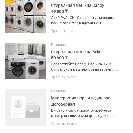
Стиральная машина Candy
49 000 ₸
Это УРАЛЬСК!! Стиральные машины
все на гарантии,в идеальном
состоянии ни точки
Уральск, вчера
ржавчины,работает все функции:греет
отжимает не шумит не прыгает.
Доставка и установка имеется,за вашу
Реклама
(машинки...
Стиральная машина Beko
59 900 ₸
Здравствуйте,Салам! Это УРАЛЬСК!!
Стиральные машины все на гарантии,в
идеальном состоянии ни точки
Уральск, вчера
ржавчины,работает все функции:греет
отжимает не шумит не прыгает.
Доставка и установка имеется,за...
Реклама
Мастер маникюра и педикюра
Договорная
В уютный салон красоты требуется
мастер маникюра/смарт педикюра.
Рассматриваем работу на проценты
Алматы, вчера
Обязанности: аппаратный /
комбинированный маникюр покрытие