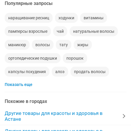
Популярные запросы
наращивание ресниц
ходунки
витамины
памперсы взрослые
чай
натуральные волосы
маникюр
волосы
тату
жиры
ортопедические подушки
порошок
капсулы похудения
алоэ
продать волосы
Показать еще
стельки
ортопедическая стелька
выпрямитель
100 оригинал
банки вакуумные
алое вера
Похожие в городах
сыворотка
позвоночник
пластырь
коктейли
Другие товары для красоты и здоровья в
Астане
тоо 3
розовый
комплекс для
3 месяца