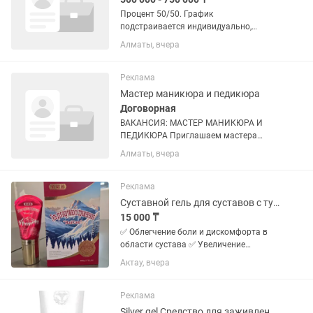
Процент 50/50. График
подстраивается индивидуально,
желательно 5/2. Поток клиентов
Алматы, вчера
большой Обязанности: •Аппаратный /
комбинированный маникюр •Покрытие
гель-лаком, выравнивание
Реклама
•Соблюдение...
Мастер маникюра и педикюра
Договорная
ВАКАНСИЯ: МАСТЕР МАНИКЮРА И
ПЕДИКЮРА Приглашаем мастера
ногтевого сервиса Обязанности: •
Алматы, вчера
Маникюр и педикюр • Покрытие гель-
лаком • Укрепление ногтей •
Наращивание ногтей • Выполнение...
Реклама
Суставной гель для суставов с турмалиновым шариком лечебный
15 000 ₸
✅ Облегчение боли и дискомфорта в
области сустава ✅ Увеличение
подвижности ✅ Снижение мышечного
Актау, вчера
напряжения ✅ Ускорение регенерации
тканей ✅ Уменьшение
воспалительного процесса 👉 Всё это
Реклама
достигается...
Silver gel Средство для заживления ран