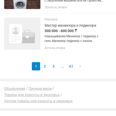
Стиральные машины все на гарантии,в
идеальном состоянии ни точки
Уральск, вчера
ржавчины,работает все функции:греет
отжимает не шумит не прыгает.
Доставка и установка имеется,за...
Реклама
Мастер маникюра и педикюра
300 000 - 600 000 ₸
Наращивание Маникюр / педикюр с
гель Маникюр педикюр с лаком
Обработка В 4 руки
Астана, вчера
1
2
3
...
61
Объявления
Личные вещи
Товары для красоты и здоровья
Другие товары для красоты и здоровья