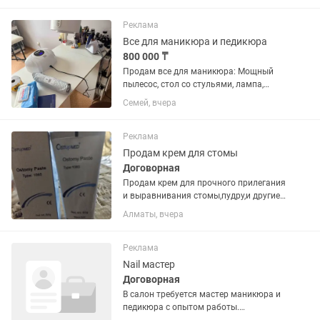
Жидкость для обезжиривания
ногтей-5000. Гелевые типсы для...
Реклама
Все для маникюра и педикюра
800 000 ₸
Продам все для маникюра: Мощный
пылесос, стол со стульями, лампа,
Стронг аппарат, лаки более 150 разных
Семей, вчера
цветов, топы, базы, гели, акригели,
инструменты для маникюра и
наращивание, сухожар, пилки...
Реклама
Продам крем для стомы
Договорная
Продам крем для прочного прилегания
и выравнивания стомы,пудру,и другие
гели
Алматы, вчера
Реклама
Nail мастер
Договорная
В салон требуется мастер маникюра и
педикюра с опытом работы.