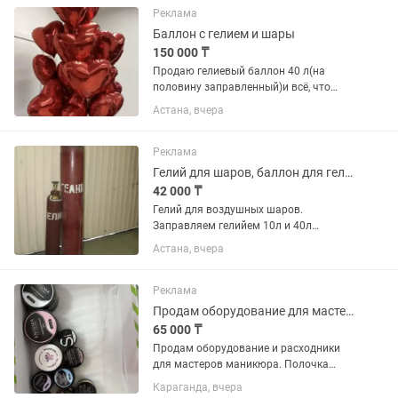
гель-лаком смарт педикюр
Реклама
соблюдение...
Баллон с гелием и шары
150 000 ₸
Продаю гелиевый баллон 40 л(на
половину заправленный)и всё, что
нужно для работы с шарами: редуктор,
Астана, вчера
гель, шары разных цветов и форм,
цифры, фигуры, шары-гиганты, свечи,
блёстки и перья для...
Реклама
Гелий для шаров, баллон для гелия, редуктор гелиевый
42 000 ₸
Гелий для воздушных шаров.
Заправляем гелийем 10л и 40л
баллоны. Доставка и установка по
Астана, вчера
городу бесплатно Также в наличии: 1.
Редуктор для гелия Redius 2. Гель для
обработки шаров (Hifloat, Koda) 3....
Реклама
Продам оборудование для мастеров маникюра
65 000 ₸
Продам оборудование и расходники
для мастеров маникюра. Полочка
подвесная для лаков- 5.000. Гель-лаки-
Караганда, вчера
20.000. Гели моделирующие- 10.000.