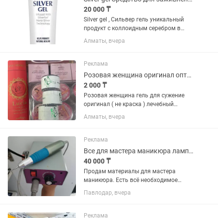
20 000 ₸
Silver gel , Сильвер гель уникальный
продукт с коллоидным серебром в
составе. Заживляет диабетическую
Алматы, вчера
стопу, прыщи, ожоги, раны, ссадины,
послеоперационные швы, пеленочный
дерматит у детей. Нет...
Реклама
Розовая женщина оригинал оптом и в розницу фито аптека Китай онлайн магазин
2 000 ₸
Розовая женщина гель для сужение
оригинал ( не краска ) лечебный
эффект , убирает запах , убивает
Алматы, вчера
микробы и бактерии отправка почта ,
Яндекс Индрайвер
Реклама
Все для мастера маникюра лампа сушка
40 000 ₸
Продам материалы для мастера
маникюра. Есть всё необходимое
(лампа, сушка, пылесос, аппарат с
Павлодар, вчера
фрезами, гель-лаки, цветные базы от
миа и другое, разные наклейки для
дизайна и многое другое) подробнее...
Реклама