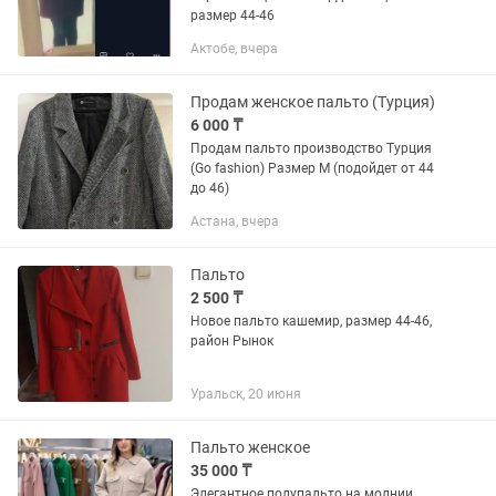
размер 44-46
Актобе, вчера
Продам женское пальто (Турция)
6 000 ₸
Продам пальто производство Турция
(Go fashion) Размер М (подойдет от 44
до 46)
Астана, вчера
Пальто
2 500 ₸
Новое пальто кашемир, размер 44-46,
район Рынок
Уральск, 20 июня
Пальто женское
35 000 ₸
Элегантное полупальто на молнии