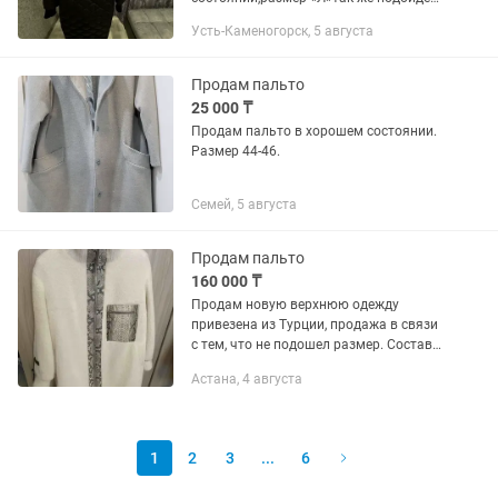
на размер (44-46-48) ,рукав удлиняется
Усть-Каменогорск, 5 августа
по желанию ,пристегивается
натуральных мех(песец),есть скрытый
капюшон...
Продам пальто
25 000 ₸
Продам пальто в хорошем состоянии.
Размер 44-46.
Семей, 5 августа
Продам пальто
160 000 ₸
Продам новую верхнюю одежду
привезена из Турции, продажа в связи
с тем, что не подошел размер. Состав
Альпака 🦙 натуральная, вставки кожа
Астана, 4 августа
питона, покупала за 160.000, чек
имеется. Длина по спинке 95...
1
2
3
...
6