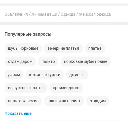
Объявления
Личные вещи
Одежда
Женская одежда
Популярные запросы
шубы норковые
вечерние платья
платье
отдам даром
пальто
норковые шубы новые
даром
кожаные куртки
джинсы
выпускные платья
производство
пальто женские
платья на прокат
отдадим
Показать еще
женские платья
футболки
норковые шапки
пижама
новые женские
куртки джинсовые