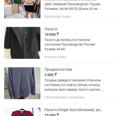
Цвет: бежевый Производство Турция.
Размеры: 44/46/48/50 Длина 65 см.
Ткань: Итальянский жаккард
Караганда, вчера
Подкладка: 100 % сатин Состав: 61%
Pes, 34% Vis., 5 % Er. Сезон:...
Пальто
10 000 ₸
Пальто до колена, в отличном
состоянии! Производство Россия!
Размер 44-46!
Алматы, вчера
Продам костюм
2 000 ₸
Продам одежда в хорошем отличном
состоянии, б/у кофты, брюки, лосины,
рубашки, верх одежду пальто, куртки ,
тренчи, куртки и многое другое Продаю
Петропавловск, позавчера
в связи с переездом. Размеры 44, 46-48
, есть так же...
Пальто Ginger Soul (Испания), раз M, твид, шерсть-акрил, красно-синее
15 000 ₸