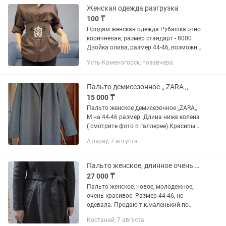
Женская одежда разгрузка
100 ₸
Продам женская одежда Рубашка этно
коричневая, размер стандарт - 8000
Двойка олива, размер 44-46, возможно
48, цена 15000 Белое платье, размер
Усть-Каменогорск, позавчера
стандарт 9000 Платье изумрудное 42-
44, цена 2000 Двойка...
Пальто демисезонное ,, ZARA ,,
15 000 ₸
Пальто женское демисезонное ,,ZARA,,
М на 44-46 размер. Длина ниже колена
( смотрите фото в галлерее).Красивый
серый цвет. Новое.
Атырау, 7 августа
Пальто женское, длинное очень красивое, новое, не одевала.
27 000 ₸
Пальто женское, новое, молодежное,
очень красивое. Размер 44-46, не
одевала. Продаю т.к.маленький по
размеру
Костанай, 7 августа