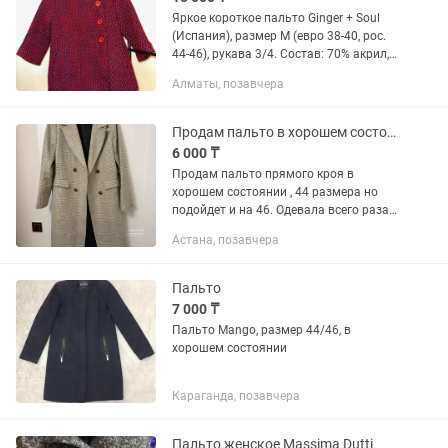
Яркое короткое пальто Ginger + Soul
(Испания), размер M (евро 38-40, рос.
44-46), рукава 3/4. Состав: 70% акрил,
30% шерсть. Стильный фактурный
Алматы, позавчера
твид, модный дизайн с крупными
пуговицами. Цветовая...
Продам пальто в хорошем состоянии
6 000 ₸
Продам пальто прямого кроя в
хорошем состоянии , 44 размера но
подойдет и на 46. Одевала всего раза
3-4 после купила другой . Шел без
Астана, позавчера
пояса .
Пальто
7 000 ₸
Пальто Mango, размер 44/46, в
хорошем состоянии
Караганда, позавчера
Пальто женское Massima Dutti