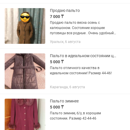
Продаю пальто
7 000 ₸
Продаю пальто весна осень с
капюшоном. Состояние хорошее
пуговицы все родные . Очень удобный
и легкий. Цвет светло коричневый .
Уральск, 6 августа
Размер 44 -46 . Покупала 3 года назад
продаю так как стал маленький...
Пальто в идеальном состоянии цвет сиреневый ! Теплое удобное
5 000 ₸
Пальто отличного качества в
идеальном состоянии! Размер 44-46!
Караганда, 6 августа
Пальто зимнее
5 000 ₸
Пальто зимнее, б/у, в хорошем
состоянии. Размер 42-44-46