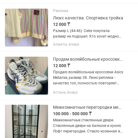
Реклама
Люкс качества. Спортивка тройка
12 000 ₸
Размер L (44-46). Себе покупала
размер не подошел. Кто хочет модно
одеваться можете покупать. Новый🔥
Алматы, вчера
Продам волейбольные кроссовки Asics
12 000 ₸
Продаю волейбольные кроссовки Asics
Metarise, размер 38. Люкс-реплика -
качество топ, полностью повторяет
оригинал. Покупала на VB Market в
Астана, вчера
подарок, но размер, к сожалению, не
подошел. Кроссовки...
Межкомнатные перегородки межкомнатные двери. Лофт перегородки.
100 000 - 500 000 ₸
Межкомнатные стеклянные двери.
Стеклянные двери на балконе и кухню
Лофт перегородки. Стекло коленная и
фурнитура люкс качества.