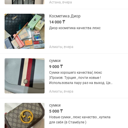
Астана, вчера
Косметика Диор
14 000 ₸
Диор косметика качества люкс
Алматы, вчера
сумки
9 000 ₸
Сумки хорошего качества( люкс
)Произв: Турция , почти новые !
Использовала пару раз на выход. Цена
: символическая ! 1 .Бренд : Tommy
Алматы, вчера
-9000 Miu -8000 Gabanna ( тигровый)-
8000 4.Сумка боченок ,...
сумки
5 000 ₸
Новые сумки , люкс качество , купила
для себя (в Стамбуле )