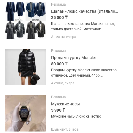
на ком НЕ увидите, НЕ...
Реклама
Шапан - люкс качества (итальянский кашемир)
25 000 ₸
Шапан - люкс качества Магазина нет,
только доставкой. материал:
итальянский кашемир с орнаментами
Алматы, вчера
Цена указана за 1 шт. Шапан 25000 -
50 000 тенге Размеры 48-50-52-54-56
Также смотрите мои другие...
Реклама
Продам куртку Moncler
80 000 ₸
Продам куртку Moncler люкс, качество
отличное, цвет черный, 44рр,
заказывала у Salim Kenzhe с Гуанджоу
Актобе, вчера
за 110.000 продам за 80.000 так как
размер не подошел мне, чуть
маломерит, после родов мой...
Реклама
Мужские часы
5 990 ₸
Мужские часы люкс качество
Шымкент, вчера