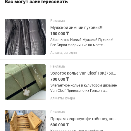
Вас могут заинтересовать
Реклама
Мужской зимний пуховик!!!
150 000 ₸
Абсолютно Новый Мужской Пуховик!
Все Бирки фабричные на месте
Премиальный мужской пуховик Люкс
Астана, сегодня
бренд Корея … Размер -52 Утеплитель-
Верблюжья шерсть Цвет -темно синий
Материал вверха -Поликоттон...
Реклама
Золотое колье Van Cleef 18K(750проба) с перламутром
700 000 ₸
Элегантное колье в культовом дизайне
Van Cleef Привезено из Гонконга
Характеристики: •Золото
Алматы, вчера
18K(750пробы) •Вставка: натуральный
перламутр •Классический мотив
Alhambra •Изящная цепочка, красиво...
Реклама
Продам кедровую фитобочку, полулежащая
600 000 ₸