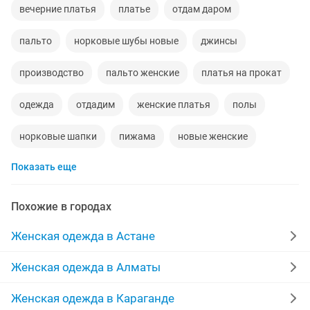
вечерние платья
платье
отдам даром
пальто
норковые шубы новые
джинсы
производство
пальто женские
платья на прокат
одежда
отдадим
женские платья
полы
норковые шапки
пижама
новые женские
Показать еще
куртки джинсовые
шапки
спецодежда
пояс
туники
46р
сарафан
кожаные
Похожие в городах
продать срочно
недорогой
Женская одежда в Астане
красивые вечерние платья
Женская одежда в Алматы
спортивный костюм женский
новое платье
Женская одежда в Караганде