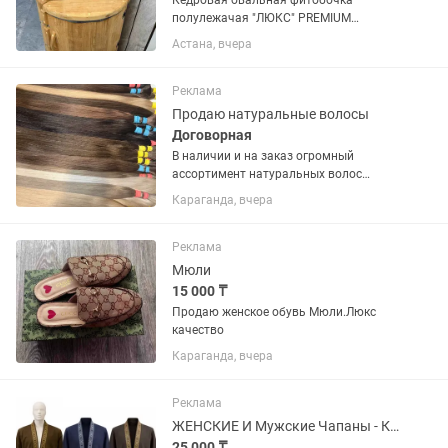
Кедровая овальная фитобочка
полулежачая "ЛЮКС" PREMIUM
115781402,5 см можно по праву
Астана, вчера
назвать одной из самых совершенных
для приема паровых процедур! Эта
паровая бочка из кедра позволяет
Реклама
принимать...
Продаю натуральные волосы
Договорная
В наличии и на заказ огромный
ассортимент натуральных волос
разной длины,структуры и оттенка!!!
Караганда, вчера
Продаю также мастерам из других
городов!Есть Каспий Рэд и Рассрочка!!!
Цена от 70 тысяч до 130 тысяч за...
Реклама
Мюли
15 000 ₸
Продаю женское обувь Мюли.Люкс
качество
Караганда, вчера
Реклама
ЖЕНСКИЕ И Мужские Чапаны - Кашемир - ДЛИННЫЕ И КОРОТКИЕ
25 000 ₸