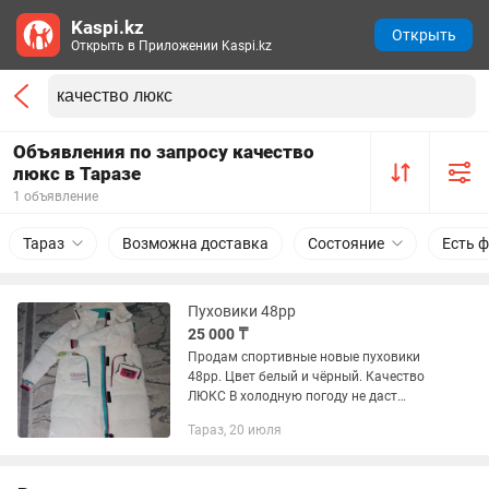
Kaspi.kz
Открыть
Открыть в Приложении Kaspi.kz
Объявления по запросу качество
люкс в Таразе
1 объявление
Тараз
Возможна доставка
Состояние
Есть 
Пуховики 48рр
25 000 ₸
Продам спортивные новые пуховики
48рр. Цвет белый и чёрный. Качество
ЛЮКС В холодную погоду не даст
замёрзнуть Если запачкаете тряпкой
Тараз, 20 июля
просто протереть можно. Заказывала
за 40.000 со скидкой Размер...