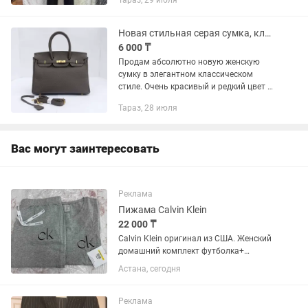
Тараз, 29 июля
леопардовый принт Можно носить
комплектом или отдельно
Новая стильная серая сумка, классика
6 000 ₸
Продам абсолютно новую женскую
сумку в элегантном классическом
стиле. Очень красивый и редкий цвет —
темно-серый (тауп). Качество
Тараз, 28 июля
отличное, сумка хорошо держит форму.
• Состояние: Новая, не...
Вас могут заинтересовать
Реклама
Пижама Calvin Klein
22 000 ₸
Calvin Klein оригинал из США. Женский
домашний комплект футболка+
джоггеры. Размеры xs,s,m в наличии.
Астана, сегодня
Реклама