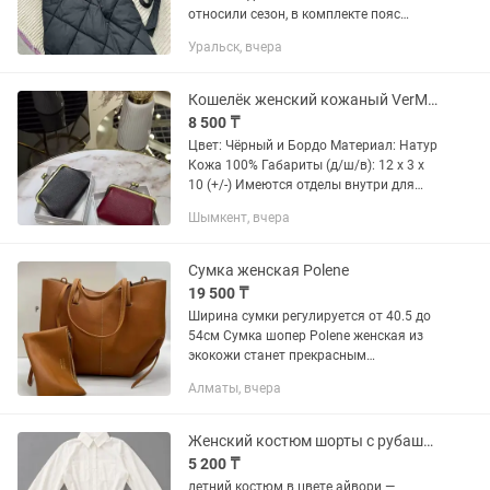
относили сезон, в комплекте пояс
можно затянуть или без. Очень теплая,
Уральск, вчера
большой объемный капюшон
Кошелёк женский кожаный VerMari новый в коробке с пыльником Бренд
8 500 ₸
Цвет: Чёрный и Бордо Материал: Натур
Кожа 100% Габариты (д/ш/в): 12 х 3 х
10 (+/-) Имеются отделы внутри для
купюр и пластиковых карт, а также для
Шымкент, вчера
монет. В комплекте фирменная
коробка от бренда...
Сумка женская Polene
19 500 ₸
Ширина сумки регулируется от 40.5 до
54см Сумка шопер Polene женская из
экокожи станет прекрасным
аксессуарам для вашего образа. Сумка
Алматы, вчера
без коробки, в комплекте кошелек и
пыльник. Предлагаем вам...
Женский костюм шорты с рубашкой, цвет айвори, размер 44
5 200 ₸
летний костюм в цвете айвори —