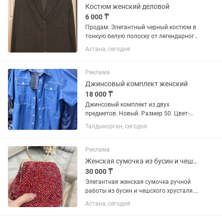
Костюм женский деловой
6 000 ₸
Продам: Элегантный черный костюм в
тонкую белую полоску от легендарного
бренда Alexander McQueen. 🔹 Состав
Астана, сегодня
комплекта: приталенный пиджак +
брюки средней посадки 🔹 Размер: 44
🔹 Производство:...
Реклама
Джинсовый комплект женский
18 000 ₸
Джинсовый комплект из двух
предметов. Новый. Размер 50. Цвет-
синий. Цена 18.000 тг,осталась только
Талдыкорган, сегодня
1 успевайте купить!!!
Реклама
Женская сумочка из бусин и чешского хрусталя, ручная работа
30 000 ₸
Элегантная женская сумочка ручной
работы из бусин и чешского хрусталя.
Стильный аксессуар, который
Астана, сегодня
идеально дополнит вечерний образ,
праздник, фотосессию или