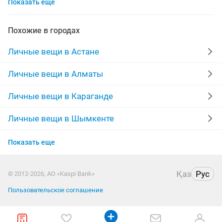
Показать еще
мужские зимние куртки
памперсы взрослые
серьги золотые
шапки
пальто мужское
Похожие в городах
зимние сапоги
производство
пальто женские
Личные вещи в Астане
платья на прокат
сапоги женские
Личные вещи в Алматы
мужские норковые шапки
коляска
Личные вещи в Караганде
джинсы мужские
купальник
Личные вещи в Шымкенте
Личные вещи в Усть-Каменогорске
Показать еще
Личные вещи в Костанае
Қаз
Рус
© 2012-2026, АО «Kaspi Bank»
Личные вещи в Павлодаре
Пользовательское соглашение
Личные вещи в Семее