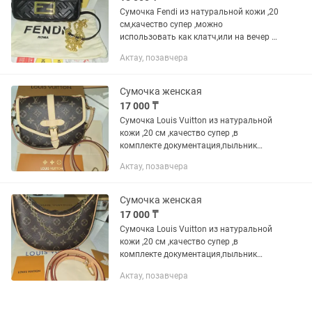
Сумочка Fendi из натуральной кожи ,20
см,качество супер ,можно
использовать как клатч,или на вечер с
длинным ремешком ,Образец кожи
Актау, позавчера
имеется ,фурнитура в
золоте,документация,
пыльник,магнитная...
Сумочка женская
17 000 ₸
Сумочка Louis Vuitton из натуральной
кожи ,20 см ,качество супер ,в
комплекте документация,пыльник
,магнитная коробка,образец кожи
Актау, позавчера
имеется ,очень качественная
фурнитура ,пошив строчек
тройной,логотип...
Сумочка женская
17 000 ₸
Сумочка Louis Vuitton из натуральной
кожи ,20 см ,качество супер ,в
комплекте документация,пыльник
,магнитная коробка,образец кожи
Актау, позавчера
имеется ,очень качественная
фурнитура ,пошив строчек
тройной,логотип...