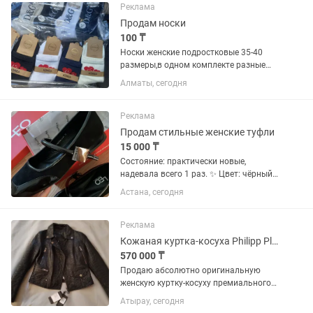
повседневный стиль. Каждая
Реклама
сумочка...
Продам носки
100 ₸
Носки женские подростковые 35-40
размеры,в одном комплекте разные
ра?цветки.
Алматы, сегодня
Реклама
Продам стильные женские туфли
15 000 ₸
Состояние: практически новые,
надевала всего 1 раз. ✨ Цвет: чёрный.
✨ Очень удобные и эффектные,
Астана, сегодня
отлично подойдут как на каждый день,
так и на мероприятие. ✨ Без дефектов,
в идеальном состоянии. ✨...
Реклама
Кожаная куртка-косуха Philipp Plein (Оригинал)
570 000 ₸
Продаю абсолютно оригинальную
женскую куртку-косуху премиального
бренда Philipp Plein. Эксклюзивная
Атырау, сегодня
подиумная коллекция Monogram Mania