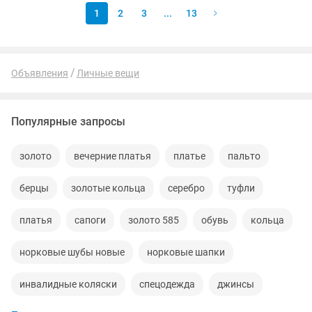
1
2
3
...
13
Объявления
Личные вещи
Популярные запросы
золото
вечерние платья
платье
пальто
берцы
золотые кольца
серебро
туфли
платья
сапоги
золото 585
обувь
кольца
норковые шубы новые
норковые шапки
инвалидные коляски
спецодежда
джинсы