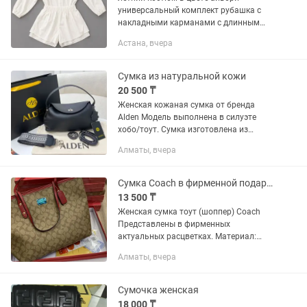
универсальный комплект рубашка с
накладными карманами с длинным
рукавом; шорты с карманами на
Астана, вчера
мягкой резинке. Цвет: айвори Размер:
44 Легкая хлопковая ткань ...
Сумка из натуральной кожи
20 500 ₸
Женская кожаная сумка от бренда
Alden Модель выполнена в силуэте
хобо/тоут. Сумка изготовлена из
натуральной кожи с выраженной
Алматы, вчера
крупнозернистой фактурой.
Классический глубокий черный цвет.
Фурнитура...
Сумка Coach в фирменной подарочной коробке
13 500 ₸
Женская сумка тоут (шоппер) Coach
Представлены в фирменных
актуальных расцветках. Материал:
прочный канвас с фирменным
Алматы, вчера
покрытием монограммой дополнение
кожаными ручками и деталями.
Размеры: 32 см -...
Сумочка женская
18 000 ₸