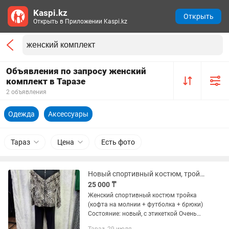
Kaspi.kz
Открыть
Открыть в Приложении Kaspi.kz
Объявления по запросу женский
комплект в Таразе
2 объявления
Одежда
Аксессуары
Тараз
Цена
Есть фото
Новый спортивный костюм, тройка - 44 размер
25 000 ₸
Женский спортивный костюм тройка
(кофта на молнии + футболка + брюки)
Состояние: новый, с этикеткой Очень
удобный и стильный Модный