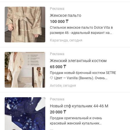
(сезон FW23).Главная фишка модели —
сплошное глубокое...
Реклама
Женское пальто
100 000 ₸
Стильное женское пальто Dolce Vita в
размере 46 - идеальный вариант на
осень и весну. • Состав: 70% чистая
Караганда, сегодня
шерсть, 20% альпака, 10% вискоза •
Мягкое, тёплое и очень приятное к телу
• Красивый...
Реклама
Женский элегантный костюм
65 000 ₸
Продам новый брючный костюм SETRE
🤍 Цвет — Vanilla (Ваниль). Очень
красивый, нежный и благородный
Актобе, сегодня
оттенок. Костюм состоит из
двубортного жакета и брюк. Размер на
этикетке: XL (EU XL / US 10 / UK...
Реклама
Новый спф купальник 44-46 М
20 000 ₸
Продам оригинальный и очень
красивый женский купальник
глубокого синего цвета с нежным