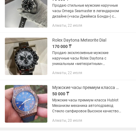
Продаю стильные мужские наручные
часы Omega Seamaster в легендарном
дизайне («часы Джеймса Бонда») с
узнаваемой волной на циферблате.
Алматы, 22 июля
Абсолютно новые, в защитных
пленках. На руке смотрятся очень...
Rolex Daytona Meteorite Dial
170 000 ₸
Продаю эксклюзивные мужские
наручные часы Rolex Daytona с
уникальным «метеоритным»
циферблатом (Meteorite Dial) на
Алматы, 22 июля
классическом стальном браслете
Oyster. Абсолютно новые, в заводских
защитных...
Мужские часы премиум класса Hublot
50 000 ₸
Мужские часы премиум класса Hublot
Механизм механика автоподзавод
Стекло сапфировое Высокое качество
По супер низкой цене из-за остатков
Алматы, 20 июля
приезжайте смотрите не пожалеете