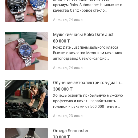
премиум Rolex Submariner Наивысшего
качества Сапфировое стекло
Механизм механика автоподзавод
Алматы, 24 июля
Детализация 1:1 Приезжайте смотрите
не пожалеете Самовывоз или...
Мужские часы Rolex Date Just
80 000 ₸
Rolex Date Just премиального класса
Высшего качества Механизм механика
автоподзавод Стекло -сапфир
Достойный подарок родным и близким
Алматы, 24 июля
по супер низким ценам Приезжайте
смотрите не пожалеете
Обучение автоэлектриков-диагностов. Практика 100%
300 000 ₸
Хочешь освоить прибыльную мужскую
профессию и начать зарабатывать
головой и руками от 500 000 тенге в
месяц? Меня зовут Бахтияр, я
Алматы, 23 июля
практикующий автоэлектрик-диагност
с 2019 года. Я не читаю скучные...
Omega Seamaster
70 000 ₸