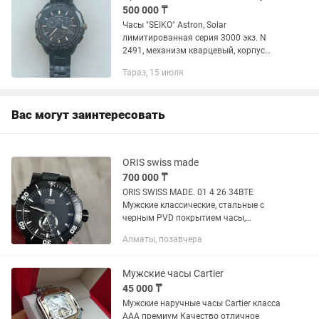
500 000 ₸
Часы "SEIKO" Astron, Solar
лимитированная серия 3000 экз. N
2491, механизм кварцевый, корпус
титановый, задняя крышка с золотым
Тараз, 15 июля
напылением. Сапфировое стекло.
Солнечная батарея Solar, GPS
настройка...
Вас могут заинтересовать
ORIS swiss made
700 000 ₸
ORIS SWISS MADE. 01 4 26 34BTE
Мужские классические, стальные с
черным PVD покрытием часы,
механические с автоподзаводом,
Алматы, позавчера
размер корпуса 46 мм, черный
циферблат, индексы, водозащита 500
м, сапфировое...
Мужские часы Cartier
45 000 ₸
Мужские наручные часы Cartier класса
ААА премиум Качество отличное