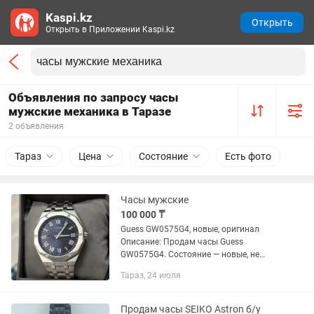
Kaspi.kz
Открыть
Открыть в Приложении Kaspi.kz
Объявления по запросу часы
мужские механика в Таразе
2 объявления
Тараз
Цена
Состояние
Есть фото
Часы мужские
100 000 ₸
Guess GW0575G4, новые, оригинал
Описание: Продам часы Guess
GW0575G4. Состояние — новые, не
носились. Оригинальные, полный
Тараз, 24 июля
комплект: часы, коробка, бирки.
Характеристики: Бренд: Guess
Модель:...
Продам часы SEIKO Astron б/у