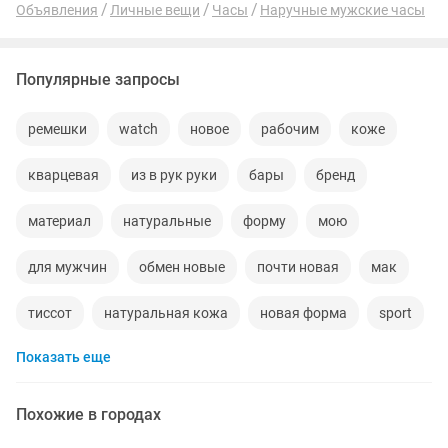
Объявления
Личные вещи
Часы
Наручные мужские часы
Популярные запросы
ремешки
watch
новое
рабочим
коже
кварцевая
из в рук руки
бары
бренд
материал
натуральные
форму
мою
для мужчин
обмен новые
почти новая
мак
тиссот
натуральная кожа
новая форма
sport
Показать еще
1000тг
беру
поли
марка
голубей
прем
винтажные
пояс
новые вещи
Похожие в городах