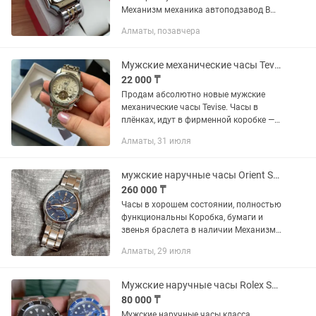
Механизм механика автоподзавод В
наличии есть несколько вариантов
Алматы, позавчера
расцветок
Мужские механические часы Tevise (автоподзавод, Open Heart) Новые
22 000 ₸
Продам абсолютно новые мужские
механические часы Tevise. Часы в
плёнках, идут в фирменной коробке —
отлично подойдут как для себя, так и
Алматы, 31 июля
на подарок. Особенности и
характеристики: Механизм: Механика...
мужские наручные часы Orient Star Retrograde WZ0051DE
260 000 ₸
Часы в хорошем состоянии, полностью
функциональны Коробка, бумаги и
звенья браслета в наличии Механизм:
механика, автоматический и ручной
Алматы, 29 июля
завод, стоп-секунда Усложнения: запас
хода, дата,...
Мужские наручные часы Rolex Submariner Blue
80 000 ₸
Мужские наручные часы класса