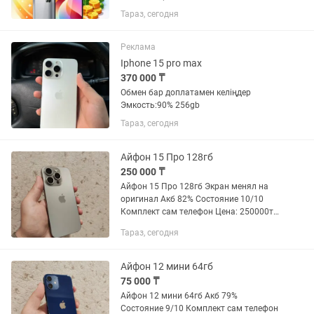
памяти и оригинальности деталей): 📲
Тараз, сегодня
•iPhone тг 📲iPhone 7 Plus — 10 000-20
000 тг 📲iPhone 8 — 10 000-20 000 тг 📲
•iPhone 8 Plus — 15...
Реклама
Iphone 15 pro max
370 000 ₸
Обмен бар доплатамен келіңдер
Эмкость:90% 256gb
Тараз, сегодня
Айфон 15 Про 128гб
250 000 ₸
Айфон 15 Про 128гб Экран менял на
оригинал Акб 82% Состояние 10/10
Комплект сам телефон Цена: 250000тг
торг есть Так же имеется обмен tred-in
Тараз, сегодня
Пишите инстаграм пишите звоните
Айфон 12 мини 64гб
75 000 ₸
Айфон 12 мини 64гб Акб 79%
Состояние 9/10 Комплект сам телефон