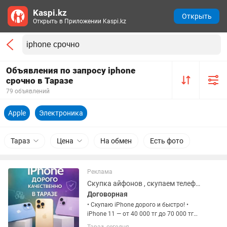
Kaspi.kz
Открыть
Открыть в Приложении Kaspi.kz
Объявления по запросу iphone
срочно в Таразе
79 объявлений
Apple
Электроника
Тараз
Цена
На обмен
Есть фото
Реклама
Скупка айфонов , скупаем телефоны самсунг и так далее
Договорная
• Скупаю iPhone дорого и быстро! •
iPhone 11 — от 40 000 тг до 70 000 тг
(смотря по состоянию) iPhone 12 — от