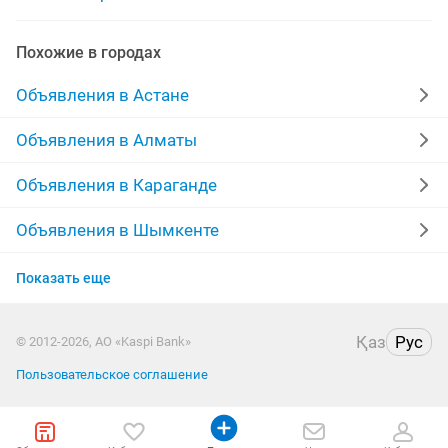
iphone 17 pro
iphone7
Похожие в городах
Объявления в Астане
Объявления в Алматы
Объявления в Караганде
Объявления в Шымкенте
Объявления в Усть-Каменогорске
Показать еще
Объявления в Актау
Қаз
Рус
© 2012-2026, АО «Kaspi Bank»
Объявления в Павлодаре
Пользовательское соглашение
Объявления в Уральске