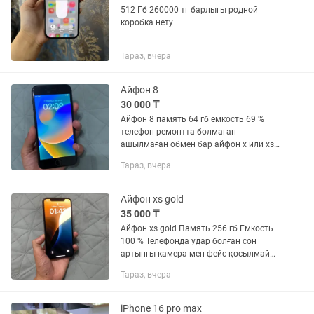
512 Гб 260000 тг барлыгы родной
коробка нету
Тараз, вчера
Айфон 8
30 000 ₸
Айфон 8 память 64 гб емкость 69 %
телефон ремонтта болмаған
ашылмаған обмен бар айфон х или хs
ке
Тараз, вчера
Айфон xs gold
35 000 ₸
Айфон xs gold Память 256 гб Емкость
100 % Телефонда удар болған сон
артынғы камера мен фейс қосылмай
қалды экран радной акум ауысқан
Тараз, вчера
iPhone 16 pro max