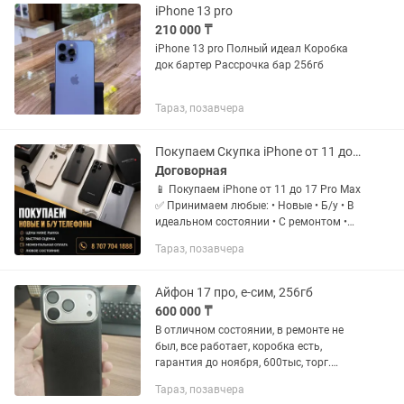
iPhone 13 pro
210 000 ₸
iPhone 13 pro Полный идеал Коробка
док бартер Рассрочка бар 256гб
Тараз, позавчера
Покупаем Скупка iPhone от 11 до 17 Pro Max 24/7
Договорная
📱 Покупаем iPhone от 11 до 17 Pro Max
✅ Принимаем любые: • Новые • Б/у • В
идеальном состоянии • С ремонтом •
Разбитые • Заблокированные •
Тараз, позавчера
Неисправные • После воды • С любыми
другими минусами 💰...
Айфон 17 про, е-сим, 256гб
600 000 ₸
В отличном состоянии, в ремонте не
был, все работает, коробка есть,
гарантия до ноября, 600тыс, торг.
Обмен интересует с вашей доплатой на
Тараз, позавчера
айфон 17, айфон 16 про/про max