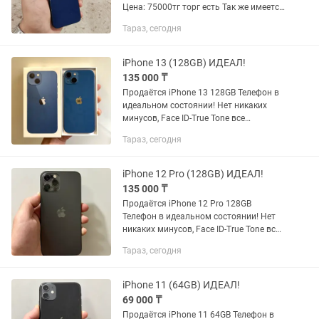
Цена: 75000тг торг есть Так же имеется
обмен tred-in Пишите инстаграм
Тараз, сегодня
пишите звоните
iPhone 13 (128GB) ИДЕАЛ!
135 000 ₸
Продаётся iPhone 13 128GB Телефон в
идеальном состоянии! Нет никаких
минусов, Face ID-True Tone все
работает! Менялся только батарея!
Тараз, сегодня
Состояние аккумулятора 100%
iPhone 12 Pro (128GB) ИДЕАЛ!
135 000 ₸
Продаётся iPhone 12 Pro 128GB
Телефон в идеальном состоянии! Нет
никаких минусов, Face ID-True Tone все
работает! БЕЗ РЕМОНТА, Любые
Тараз, сегодня
проверки! Состояние аккумулятора
77%
iPhone 11 (64GB) ИДЕАЛ!
69 000 ₸
Продаётся iPhone 11 64GB Телефон в