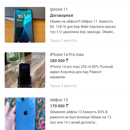
Iphone 11
Договорная
Обмен на айфон!!!! Айфон 11. Емкость
80. 128 гб док бар Фейс барлыгы жасап
тур 1/2 царапина бар экранда. Обмен
на айфон
Тараз, 3 августа
iPhone 14 Pro max
280 000 ₸
iPhone 14 pro max 256 гб 80% Полный
идеал Коробка док бар Ремонт
көрмеген
Тараз, 3 августа
Айфон 13
170 000 ₸
Обменяю айфон 13 Емкость 83% В
ремонте не был вообще Обмен на 13
про или 14 с моей доплаты
Коробка,документы все есть!