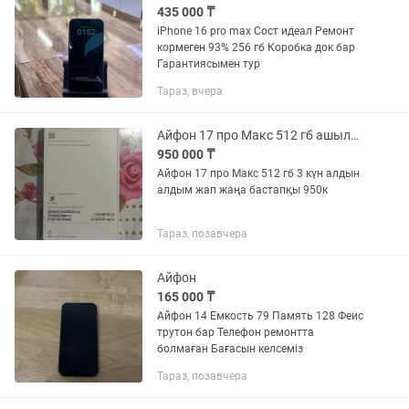
435 000 ₸
iPhone 16 pro max Сост идеал Ремонт
кормеген 93% 256 гб Коробка док бар
Гарантиясымен тур
Тараз, вчера
Айфон 17 про Макс 512 гб ашылмаған жап жаңа
950 000 ₸
Айфон 17 про Макс 512 гб 3 күн алдын
алдым жап жаңа бастапқы 950к
Тараз, позавчера
Айфон
165 000 ₸
Айфон 14 Емкость 79 Память 128 Феис
трутон бар Телефон ремонтта
болмаған Бағасын келсеміз
Тараз, позавчера