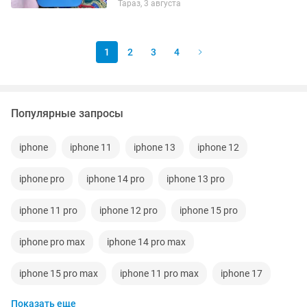
Тараз, 3 августа
1
2
3
4
Популярные запросы
iphone
iphone 11
iphone 13
iphone 12
iphone pro
iphone 14 pro
iphone 13 pro
iphone 11 pro
iphone 12 pro
iphone 15 pro
iphone pro max
iphone 14 pro max
iphone 15 pro max
iphone 11 pro max
iphone 17
Показать еще
iphone 16 pro
iphone 16 pro max
iphone 5 16gb