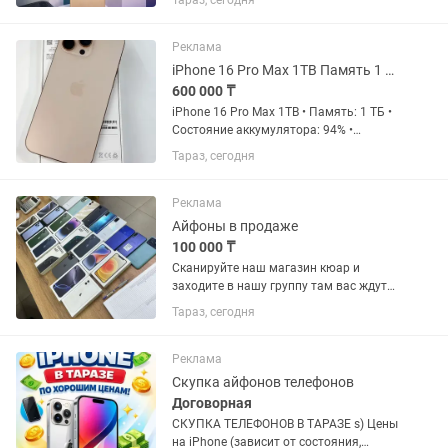
Тараз, сегодня
60 000 тг до 90 000 тг (смотря по
состоянию) iPhone 12 Pro — от 100 000
тг до 120 000...
Реклама
iPhone 16 Pro Max 1TB Память 1 ТБ Состояние аккумулятора 94%
600 000 ₸
iPhone 16 Pro Max 1TB • Память: 1 ТБ •
Состояние аккумулятора: 94% •
Гарантия есть • Телефон в идеальном
Тараз, сегодня
состоянии, без дефектов и скрытых
нюансов. • Полностью исправен,
работает без нареканий.
Реклама
Айфоны в продаже
100 000 ₸
Сканируйте наш магазин кюар и
заходите в нашу группу там вас ждут
прайсы айфонов что есть в наличии у
Тараз, сегодня
нас трейдин система есть обменять
старый на новый ну или наоборот )
Реклама
Скупка айфонов телефонов
Договорная
СКУПКА ТЕЛЕФОНОВ В ТАРАЗЕ s) Цены
на iPhone (зависит от состояния,