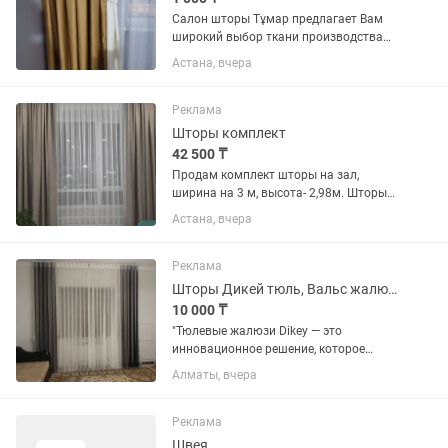
Салон шторы Тұмар предлагает Вам
широкий выбор ткани производства
Турция город Бурса завод Йылдырым,
Астана, вчера
в наличии есть тюли и шторы,
приходите будем рады Вам
предложить и поможем с выбором,
Реклама
услуга...
Шторы комплект
42 500 ₸
Продам комплект шторы на зал,
ширина на 3 м, высота- 2,98м. Шторы
блэкаут, не пропускают свет, тюль -
Астана, вчера
сборка "бантик', в отличном состоянии.
Торг.
Реклама
Шторы Дикей тюль, Вальс жалюзи под ключ
10 000 ₸
"Тюлевые жалюзи Dikey — это
инновационное решение, которое
объединяет лёгкость и воздушность
Алматы, вчера
классического тюля с практичностью
вертикальных жалюзи. Их полотно
выполнено из нежной,
Реклама
полупрозрачной...
Швея