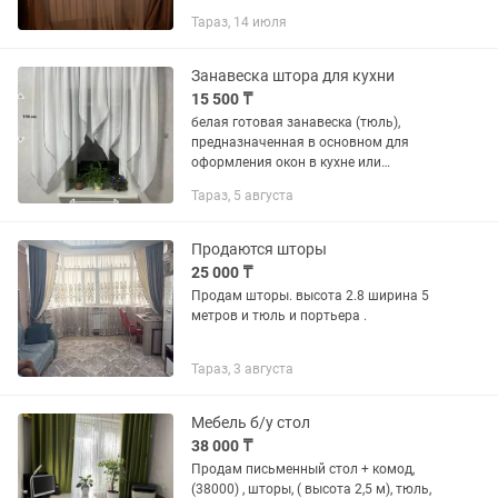
тюль2.60 высота3.50 ширина
Тараз, 14 июля
Шторы:высота 2.60 ширина2.00
гардины 1.80 на 2 окна, 2 штуки
Занавеска штора для кухни
15 500 ₸
белая готовая занавеска (тюль),
предназначенная в основном для
оформления окон в кухне или
столовой.
Тараз, 5 августа
Продаются шторы
25 000 ₸
Продам шторы. высота 2.8 ширина 5
метров и тюль и портьера .
Тараз, 3 августа
Мебель б/у стол
38 000 ₸
Продам письменный стол + комод,
(38000) , шторы, ( высота 2,5 м), тюль,