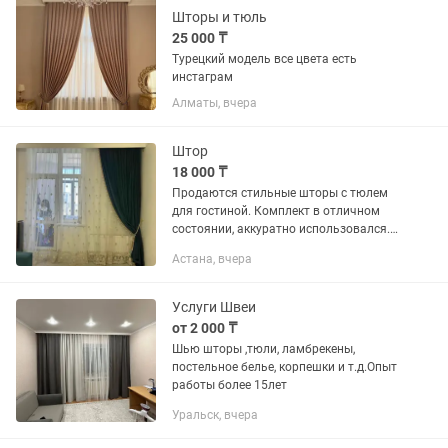
Шторы и тюль
25 000 ₸
Турецкий модель все цвета есть
инстаграм
Алматы, вчера
Штор
18 000 ₸
Продаются стильные шторы с тюлем
для гостиной. Комплект в отличном
состоянии, аккуратно использовался.
Шторы плотные, красиво драпируются
Астана, вчера
и защищают от яркого света. ✔️
Комплект: шторы + тюль ✔️...
Услуги Швеи
от 2 000 ₸
Шью шторы ,тюли, ламбрекены,
постельное белье, корпешки и т.д.Опыт
работы более 15лет
Уральск, вчера