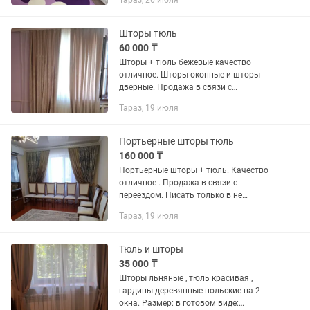
Тараз, 26 июля
Шторы тюль
60 000 ₸
Шторы + тюль бежевые качество
отличное. Шторы оконные и шторы
дверные. Продажа в связи с
переездом. Писать только в . Не
Тараз, 19 июля
звонить
Портьерные шторы тюль
160 000 ₸
Портьерные шторы + тюль. Качество
отличное . Продажа в связи с
переездом. Писать только в не
звонить.
Тараз, 19 июля
Тюль и шторы
35 000 ₸
Шторы льняные , тюль красивая ,
гардины деревянные польские на 2
окна. Размер: в готовом виде: