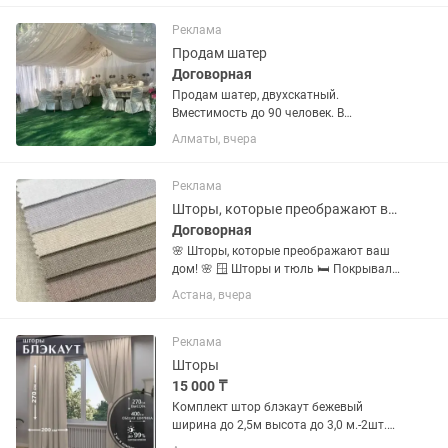
Реклама
Продам шатер
Договорная
Продам шатер, двухскатный.
Вместимость до 90 человек. В
комплект входит газон 4 шт Шторы
Алматы, вчера
тюль 2 люстры 10 рожковые. 900.000
тг
Реклама
Шторы, которые преображают ваш дом!
Договорная
🌸 Шторы, которые преображают ваш
дом! 🌸 🪟 Шторы и тюль 🛏️ Покрывала
и декоративные подушки 🍽️ Скатерти и
Астана, вчера
салфетки 📏 Замер на дому ✨ Пошив и
профессиональная навеска Помогу
подобрать ткань, цвет и...
Реклама
Шторы
15 000 ₸
Комплект штор блэкаут бежевый
ширина до 2,5м высота до 3,0 м.-2шт.
Под ваш размер, без тюля.