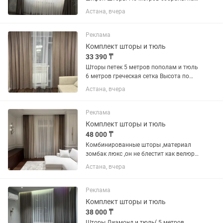
складку и тюль собрана на складку
Астана, вчера
,тюль с Кантом + прихват
Реклама
Комплект шторы и тюль
33 390 ₸
Шторы петек 5 метров пополам и тюль
6 метров греческая сетка Высота по
вашему замеру (день в день ,если
Астана, вчера
заказываете до обеда )
Реклама
Комплект шторы и тюль
48 000 ₸
Комбинированные шторы ,материал
зомбак люкс ,он не блестит как велюр
,матовые(сочетание цветов можно
Астана, вчера
подобрать под ваш интерьер) и тюль с
обработанным низом ,салонный
подшив (крючки в комплекте )
Реклама
Комплект шторы и тюль
38 000 ₸
Шторы Диамонд и тюль( 5 метров