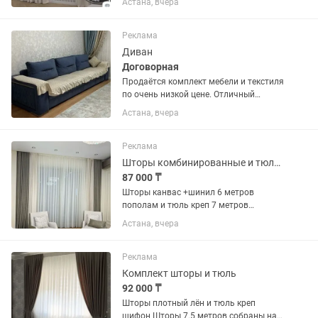
Астана, вчера
Реклама
Диван
Договорная
Продаётся комплект мебели и текстиля
по очень низкой цене. Отличный
вариант для тех, кто готов приложить
Астана, вчера
руки или ищет недорогие вещи для
арендуемого жилья/дачи.1. Синий
диван (требует легкой...
Реклама
Шторы комбинированные и тюль комплект
87 000 ₸
Шторы канвас +шинил 6 метров
пополам и тюль креп 7 метров
собраны на складку
Астана, вчера
Реклама
Комплект шторы и тюль
92 000 ₸
Шторы плотный лён и тюль креп
шифон Шторы 7.5 метров собраны на