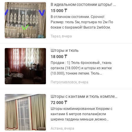
В идеальном состоянии шторы! Срочно!
15 000 ₸
В отличном состоянии. Срочно!
Размер: тюль 5м, портьера по 2м По
бокам с бахрамой! Высота 2м60см.
Тараз, вчера
Шторы и тюль
18 000 ₸
Продам : 1) Тюль бронзовый , ткань
органза (18.000т) и шторы из жатки
(10.000), тонкие легкие. Тюль
смотрится нарядно, с нежным
Петропавловск, вчера
люрексом, с блеском. (26.000 т.-
комплект) 2) Тюль...
Шторы с кантами и тюль комплект
72 000 ₸
Шторы комбинированные Хюррем с
кантами 6 метров попалам(если
ширина гардины меньше ,можно
поменять расход и цена поменяется ) и
Астана, вчера
тюль бамбук