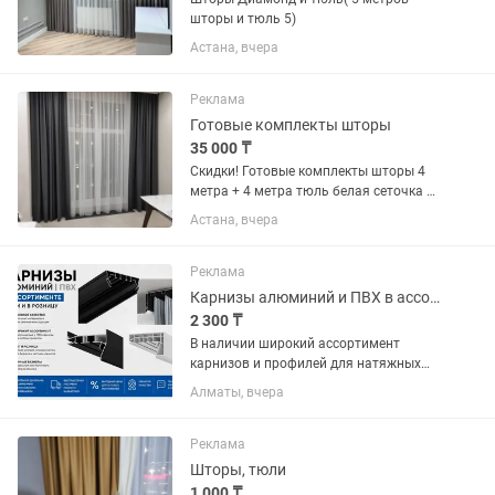
шторы и тюль 5)
Астана, вчера
Реклама
Готовые комплекты шторы
35 000 ₸
Скидки! Готовые комплекты шторы 4
метра + 4 метра тюль белая сеточка 35
тыс. Расцветки разные, ткань лен. 5
Астана, вчера
метров штор+ 5 м тюль 42 тыс. 6 м
штор+ 6 м тюль 50 тыс. Можно на
заказ по каталогам и по...
Реклама
Карнизы алюминий и ПВХ в ассортименте оптом и в розницу
2 300 ₸
В наличии широкий ассортимент
карнизов и профилей для натяжных
потолков и интерьерных решений: —
Алматы, вчера
ПК-15 — ПК-14 — Модерн — П50 —
Карнизы Ectech — Алюминиевые
карнизы — ПВХ карнизы — Скрытые
Реклама
карнизы...
Шторы, тюли
1 000 ₸