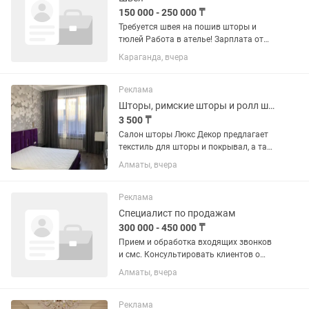
150 000 - 250 000 ₸
Требуется швея на пошив шторы и
тюлей Работа в ателье! Зарплата от
выработки Звоните по номеру:
Караганда, вчера
Реклама
Шторы, римские шторы и ролл шторы
3 500 ₸
Салон шторы Люкс Декор предлагает
текстиль для шторы и покрывал, а так
же пошив шторы на заказ. Мы с
Алматы, вчера
радостью привезем салон к Вам!!!
Выезд дизайнеры с образцами
Бесплатно Наши опытные дизайнера...
Реклама
Специалист по продажам
300 000 - 450 000 ₸
Прием и обработка входящих звонков
и смс. Консультировать клиентов о
продукциях компании. Работа только с
Алматы, вчера
входящими лидами. Без холодных
звонков и поиска клиентов . Компания
занимается : стирка...
Реклама