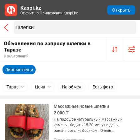
Kaspi.kz
Открыть
Открыть в Приложении Kaspi.kz
Объявления по запросу шлепки в
Таразе
9 объявлений
Личные вещи
Тараз
Цена
На обмен
Есть фото
Массажные новые шлепки
2 000 ₸
На подошве натуральный массажный
камень . Ходить 15-20 минут в день,
равен прогулке босиком . Очень
полезно для здоровья Причина