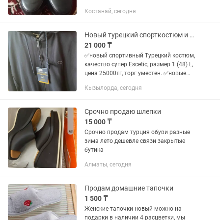
бежевые на 34 р т77052783521
Костанай, сегодня
Новый турецкий спорткостюм и босоножки
21 000 ₸
✅новый спортивный Турецкий костюм,
качество супер Escetic, размер 1 (48) L,
цена 25000тг, торг уместен. ✅новые
лакированные черные босоножки
Кызылорда, сегодня
шлепки, размер 37, цена 20000тг, торг
есть
Срочно продаю шлепки
15 000 ₸
Срочно продам турция обуви разные
зима лето дешевле связи закрытые
бутика
Алматы, сегодня
Продам домашние тапочки
1 500 ₸
Женские тапочки новый можно на
подарки в наличии 4 расцветки, мы