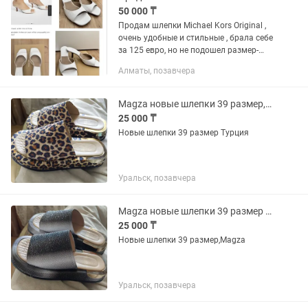
50 000 ₸
Продам шлепки Michael Kors Original ,
очень удобные и стильные , брала себе
за 125 евро, но не подошел размер-
маломерят
Алматы, позавчера
Magza новые шлепки 39 размер,но могут идти и на 38 размер.Турция
25 000 ₸
Новые шлепки 39 размер Турция
Уральск, позавчера
Magza новые шлепки 39 размер Турция
25 000 ₸
Новые шлепки 39 размер,Magza
Уральск, позавчера