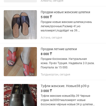
Алматы, сегодня
производства. Смена по 11 часов, с
08:00-19:00ч. Перерыв на обед с 13:00-
14:00, обед бесплатный,...
Продам новые женские шлепки
5 000 ₸
Продам новые женские шлепки,очень
легкие,прочные.Размер 41,но
маломерят,подойдет на 39.
Производство Турция. Находимся в
Астана, сегодня
районе 7 поликлиники.
Продам летние шлепки
8 000 ₸
Продам босоножки. Натуральная
кожа. Пр-во Турция. Надевала 2-3 раза.
Покупала за 15 000.
Талдыкорган, сегодня
Туфли женские. Новые38 р39 р
3 000 ₸
Туфли женские новые38р.39 Черные
отдам за3000тмаломерят новые
босоножки чёрные новые 34 р шлепки