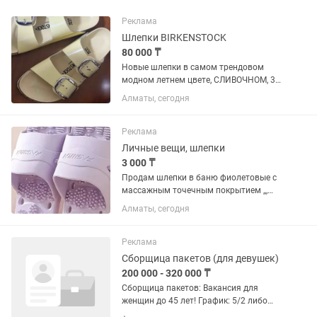
Реклама
Шлепки BIRKENSTOCK
80 000 ₸
Новые шлепки в самом трендовом
модном летнем цвете, СЛИВОЧНОМ, 38
размер, покупали в Европе
Алматы, сегодня
Реклама
Личные вещи, шлепки
3 000 ₸
Продам шлепки в баню фиолетовые с
массажным точечным покрытием ,,,
мыльницы лёгкие серого цвета, на
Алматы, сегодня
узкую ногу ,брала себе не подошли ,у
меня высокий подъем, размер 39, 40 .
Реклама
Сборщица пакетов (для девушек)
200 000 - 320 000 ₸
Сборщица пакетов: Вакансия для
женщин до 45 лет! График: 5/2 либо
6/1, в зависимостиот загруженности