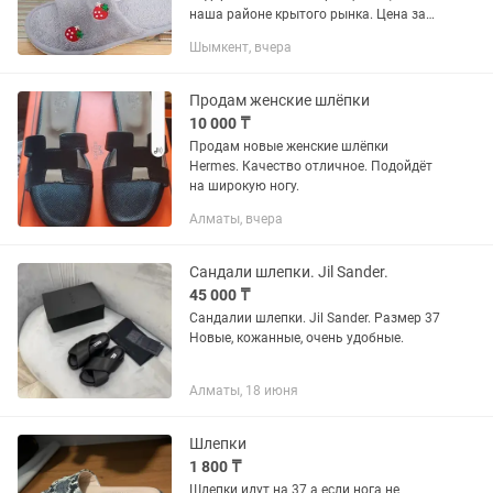
наша районе крытого рынка. Цена за
одну пару 1500 тенге. И одни шлепки
Шымкент, вчера
на лето размеры только 38-39, других
нету. Хорошо на подарок и...
Продам женские шлёпки
10 000 ₸
Продам новые женские шлёпки
Hermes. Качество отличное. Подойдёт
на широкую ногу.
Алматы, вчера
Сандали шлепки. Jil Sander.
45 000 ₸
Сандалии шлепки. Jil Sander. Размер 37
Новые, кожанные, очень удобные.
Алматы, 18 июня
Шлепки
1 800 ₸
Шлепки идут на 37 а если нога не