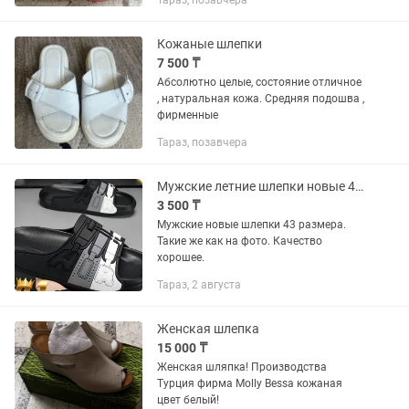
Тараз, позавчера
продажи, приобретено несколько пар,
продаю лишние
Кожаные шлепки
7 500 ₸
Абсолютно целые, состояние отличное
, натуральная кожа. Средняя подошва ,
фирменные
Тараз, позавчера
Мужские летние шлепки новые 43 размера.
3 500 ₸
Мужские новые шлепки 43 размера.
Такие же как на фото. Качество
хорошее.
Тараз, 2 августа
Женская шлепка
15 000 ₸
Женская шляпка! Производства
Турция фирма Molly Bessa кожаная
цвет белый!