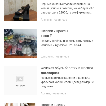
Черные кожаные туфли совершенно
новые , фирмы Bosconi , на каблуке - 37
размер, цена 22000, та же фирма на
низком каблучке - 38 размер , цена
Алматы, позавчера
25000 Черные босоножки , новые ,
небольшая потайная...
Шлёпки и кроксы
1 500 ₸
Продам шлёпки и кроксы есть детские ,
женский и мужские . Рр. 18-44
Шымкент, позавчера
женская обувь балетки и шлепки
Договорная
Новые красивые балетки и шлепки,в
красивом коричневом цвете,размер не
подошел
Астана, позавчера
Продам шлепки