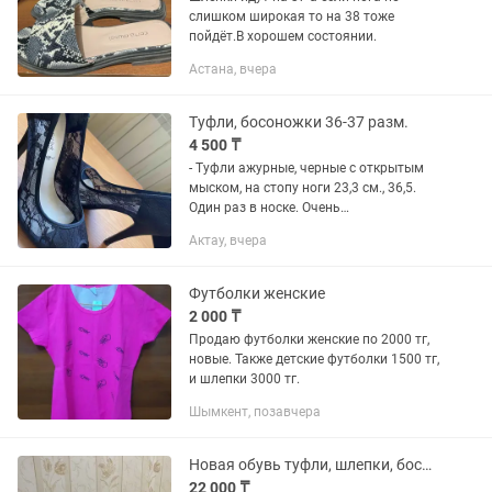
слишком широкая то на 38 тоже
пойдёт.В хорошем состоянии.
Астана, вчера
Туфли, босоножки 36-37 разм.
4 500 ₸
- Туфли ажурные, черные с открытым
мыском, на стопу ноги 23,3 см., 36,5.
Один раз в носке. Очень
красивые-8000тг - туфельки черные с
Актау, вчера
цветным принтом, текстиль, 36-36,5
разм.-4000тг. -Шлепки телесные...
Футболки женские
2 000 ₸
Продаю футболки женские по 2000 тг,
новые. Также детские футболки 1500 тг,
и шлепки 3000 тг.
Шымкент, позавчера
Новая обувь туфли, шлепки, босоножки
22 000 ₸