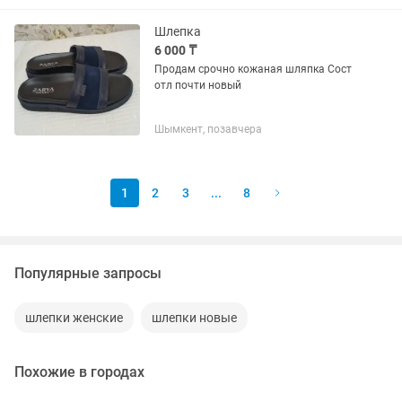
Шлепка
6 000 ₸
Продам срочно кожаная шляпка Сост
отл почти новый
Шымкент, позавчера
1
2
3
...
8
Популярные запросы
шлепки женские
шлепки новые
Похожие в городах