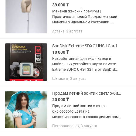
39 000 ₸
Манекен женский премиум |
Практически новый Продам женский
манекен в идеальном состоянии.
Использовался всего 2–3 раза для
Астана, 3 августа
фотосъемки одежды. ✔️ Состояние как
новое. ✔️ Металлическая устойчивая...
SanDisk Extreme SDXC UHS-I Card
10 000 ₸
Разработанная для экшн-камер и
мобильных устройств, карта памяти
Extreme SDHC UHS-I 32 ГБ от SanDisk
имеет емкость 32 ГБ и поддерживает
Шымкент, 3 августа
максимальную скорость чтения 100
МБ / с и максимальную скорость...
Продам летний зонтик светло-бирюзового цвета
20 000 ₸
Продам летний зонтик светло-
бирюзового цвета из
мерсеризованного хлопка диаметром
80см. Вязаный ажурный зонт -
Петропавловск, 3 августа
элегантный аксессуар! Такой зонтик
украсит любую невесту, придаст