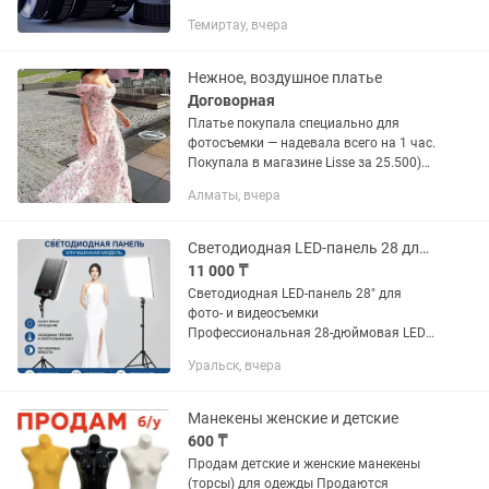
объектива позволяет уместить в кадр
Темиртау, вчера
больше деталей, добавляя
выразительности снимаемым
пейзажам,...
Нежное, воздушное платье
Договорная
Платье покупала специально для
фотосъемки — надевала всего на 1 час.
Покупала в магазине Lisse за 25.500)
отдам за 10.000(возможно уступка🥰
Алматы, вчера
🙈). После съемки отдала в химчистку,
состояние отличное,...
Светодиодная LED-панель 28 для фото- и видеосъемки
11 000 ₸
Светодиодная LED-панель 28″ для
фото- и видеосъемки
Профессиональная 28-дюймовая LED-
панель обеспечивает яркое,
Уральск, вчера
равномерное освещение для фото,
видео, стримов, блоггинга, салонов
красоты и предметной...
Манекены женские и детские
600 ₸
Продам детские и женские манекены
(торсы) для одежды Продаются