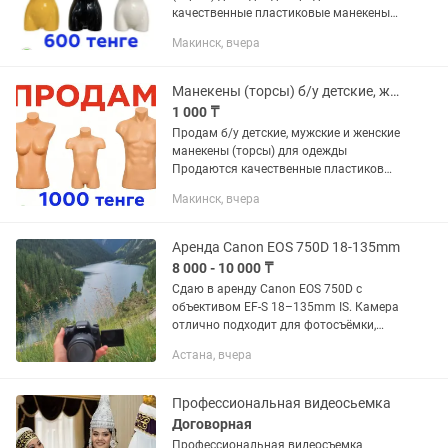
качественные пластиковые манекены
(торсы) для демонстрации детской и
Макинск, вчера
женской одежды. Идеально подходят
для магазинов, бутиков, шоурумов,...
Манекены (торсы) б/у детские, женские, мужские
1 000 ₸
Продам б/у детские, мужские и женские
манекены (торсы) для одежды
Продаются качественные пластиковые
манекены (торсы) для демонстрации
Макинск, вчера
детской и женской одежды. Идеально
подходят для магазинов,...
Аренда Canon EOS 750D 18-135mm
8 000 - 10 000 ₸
Сдаю в аренду Canon EOS 750D с
объективом EF-S 18–135mm IS. Камера
отлично подходит для фотосъёмки,
портретов, мероприятий, путешествий,
Астана, вчера
Instagram и видеосъёмки. В комплект
входит: Canon EOS...
Профессиональная видеосьемка
Договорная
Профессиональная видеосъемка