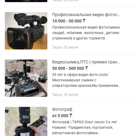
Тараз, 20 июля
Профессиональная видео фотосъемка свадеб , юбилеев , детских утренников .
10 000 - 50 000 ₸
Профессиональная видео фотосъемка
свадеб , юбилеев , выпускных , детских
утренников и других торжеств .
Тараз, 30 июня
Видеосъемка,ПТС ( прямая трансляция) Фильмы,Еске алу,Фотосъемка
50 000 - 500 000 ₸
30 лет в сфере видео фото услуг.
Многокамерная съемка с
операторским краном,Мы применяем
профессиональную и дорогую
Тараз, 30 июля
технику.Съемки ведутся
исключительно в формате Full HD,4K
Аэросъемка ..А так же...
Фотограф
от 5 000 ₸
Фотограф | ТАРАЗ Опыт около 3-х лет
Навыки: •Предметная, портретная,
репортажная фотосъёмка