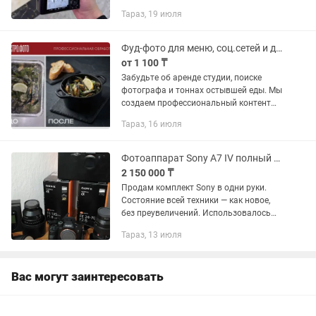
•Постобработка фото (Camera Raw,
Тараз, 19 июля
Photoshop) •Видеосъёмка и монтаж
(Premiere Pro, DaVinci...
Фуд-фото для меню, соц.сетей и доставки без фотосессий и лишних трат
от 1 100 ₸
Забудьте об аренде студии, поиске
фотографа и тоннах остывшей еды. Мы
создаем профессиональный контент
для ресторанов, превращая обычные
Тараз, 16 июля
снимки на телефон в рекламные
шедевры. Как это работает? Всё...
Фотоаппарат Sony A7 IV полный комплект объективы 24-70 GM II, 135 GM
2 150 000 ₸
Продам комплект Sony в одни руки.
Состояние всей техники — как новое,
без преувеличений. Использовалось
крайне бережно и мало. Все позиции в
Тараз, 13 июля
родных коробках с полной
документацией. В...
Вас могут заинтересовать