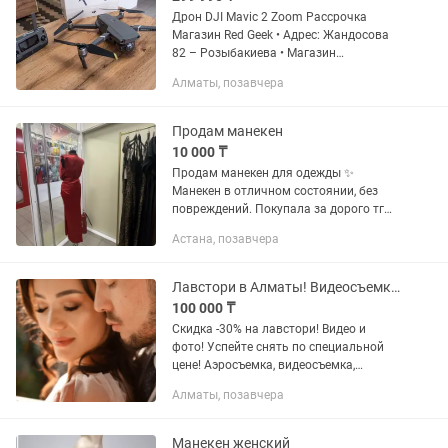
Дрон DJI Mavic 2 Zoom Рассрочка
Магазин Red Geek • Адрес: Жандосова
82 – Розыбакиева • Магазин
Электронной техники Red Geek •
Алматы, позавчера
Рассрочка 0-0-12 • Официальная
Гарантия • Цена указана за наличную...
Продам манекен
10 000 ₸
Продам манекен для одежды ✨
Манекен в отличном состоянии, без
повреждений. Покупала за дорого тг
Продам всего за 10 000 тг Отлично
Астана, позавчера
подойдет для бутика, шоурума или
домашней фотосъемки одежды. По...
Лавстори в Алматы! Видеосъемка Love Story
100 000 ₸
Скидка -30% на лавстори! Видео и
фото! Успейте снять по специальной
цене! Аэросъемка, видеосъемка,
фотосъемка!
Алматы, позавчера
Манекен женский