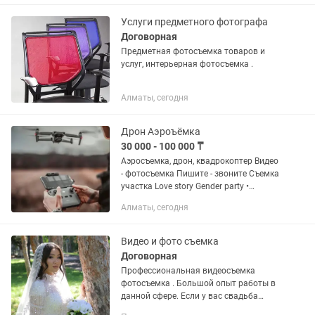
Услуги предметного фотографа
Договорная
Предметная фотосъемка товаров и
услуг, интерьерная фотосъемка .
Алматы, сегодня
Дрон Аэроъёмка
30 000 - 100 000 ₸
Аэросъемка, дрон, квадрокоптер Видео
- фотосъемка Пишите - звоните Съемка
участка Love story Gender party •
Видеоконтент для соцсетей • Выписка
Алматы, сегодня
из роддома • Семейные мероприятия
•...
Видео и фото съемка
Договорная
Профессиональная видеосъемка
фотосъемка . Большой опыт работы в
данной сфере. Если у вас свадьба
юбилей день рождения скорее звони