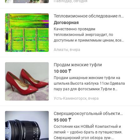
Павлодар, сегодня
нам. Мы запечатлим самые
трогательные моменты вашего
торжества....
Тепловизионное обследование помещений на предмет потери тепла
Договорная
Качественно проведем
тепловизионный энергоаудит, по
доступным и приемлемым ценам, всех
видах помещений квартир, домов,
Алматы, вчера
офисов, кафе, складов, тех помещений,
школ, ЖКХ и т.д и т.п. на предмет...
Продам женские туфли
10 000 ₸
Продам шикарные женские туфли на
шпильке.Высота каблука 11см.Одевала
пару раз для фотосъемки.Туфли в
хорошем состоянии,без заломов.
Усть-Каменогорск, вчера
Сверхширокоугольный объектив Canon EF-S 10-18mm f/4.5-5.6 IS STM
95 000 ₸
Состояние как НОВЫЙ Компактный и
легкий – удобно брать в путешествия.
Сверхширокий угол обзора зум-