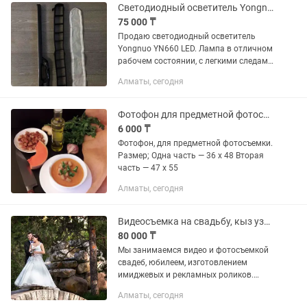
Светодиодный осветитель Yongnuo YN660 LED
75 000 ₸
Продаю светодиодный осветитель
Yongnuo YN660 LED. Лампа в отличном
рабочем состоянии, с легкими следами
эксплуатации (небольшие потертости
Алматы, сегодня
на корпусе). Все функции работают
как...
Фотофон для предметной фотосъемки
6 000 ₸
Фотофон, для предметной фотосъемки.
Размер; Одна часть — 36 х 48 Вторая
часть — 47 х 55
Алматы, сегодня
Видеосъемка на свадьбу, кыз узату, юбилей и др.
80 000 ₸
Мы занимаемся видео и фотосъемкой
свадеб, юбилеем, изготовлением
имиджевых и рекламных роликов.
Репортажная съемка деловых встреч и
Алматы, сегодня
конференций и мн.др.