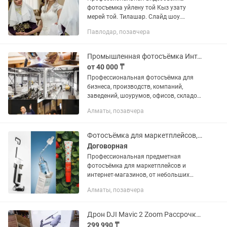
фотосъемка уйлену той Кыз узату
мерей той. Тилашар. Слайд шоу.
Аренда экрана. Выезд по области.
Павлодар, позавчера
Большой опыт работы в данной сфере.
. По заказам пишем Скоро 1
сентября....
Промышленная фотосъёмка Интерьерная съёмка Репортажный фотограф Алматы
от 40 000 ₸
Профессиональная фотосъёмка для
бизнеса, производств, компаний,
заведений, шоурумов, офисов, складов,
мероприятий и коммерческих
Алматы, позавчера
пространств. Снимаю следующие
направления: промышленная фото...
Фотосъёмка для маркетплейсов, видео, инфографика. Предметный фотограф
Договорная
Профессиональная предметная
фотосъёмка для маркетплейсов и
интернет-магазинов, от небольших
брендов до производственных
Алматы, позавчера
компаний. Создаю чистые, продающие
снимки, которые соответствуют
требованиям...
Дрон DJI Mavic 2 Zoom Рассрочка Магазин Red Geek
299 990 ₸