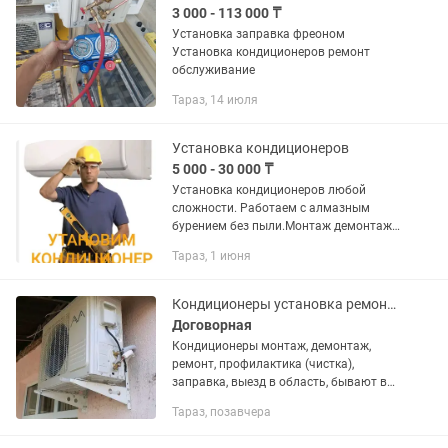
3 000 - 113 000 ₸
Установка заправка фреоном
Установка кондиционеров ремонт
обслуживание
Тараз, 14 июля
Установка кондиционеров
5 000 - 30 000 ₸
Установка кондиционеров любой
сложности. Работаем с алмазным
бурением без пыли.Монтаж демонтаж,
заправка фреоном, чистка
Тараз, 1 июня
диагностика. Установка
кондиционеров как в городе так и в
районах цены зависят...
Кондиционеры установка ремонт профилактика заправка
Договорная
Кондиционеры монтаж, демонтаж,
ремонт, профилактика (чистка),
заправка, выезд в область, бывают в
наличии на продажу новые и б.у
Тараз, позавчера
Сергей .,