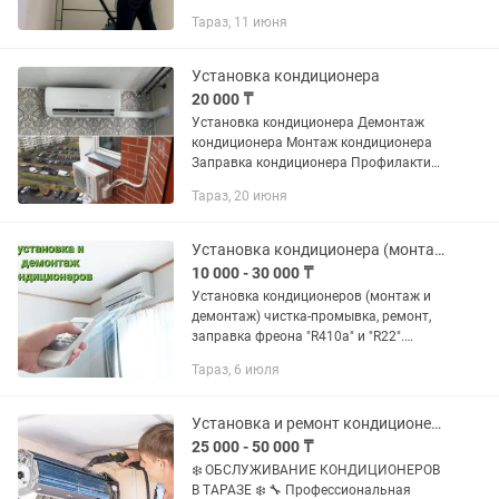
бурение с пылесосом — без пыли и
Тараз, 11 июня
шума ✔️ Опыт работы более 8 лет ✔️
Работаем аккуратно и быстро ✔️...
Установка кондиционера
20 000 ₸
Установка кондиционера Демонтаж
кондиционера Монтаж кондиционера
Заправка кондиционера Профилактика
кондиционера Чистка кондиционера
Тараз, 20 июня
Обслуживание.
Установка кондиционера (монтаж и демонтаж)
10 000 - 30 000 ₸
Установка кондиционеров (монтаж и
демонтаж) чистка-промывка, ремонт,
заправка фреона "R410a" и "R22".
Надёжно и качественно
Тараз, 6 июля
Установка и ремонт кондиционеров
25 000 - 50 000 ₸
❄️ ОБСЛУЖИВАНИЕ КОНДИЦИОНЕРОВ
В ТАРАЗЕ ❄️ 🔧 Профессиональная