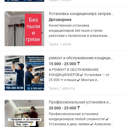
Тараз, 1 июля
✔ Качественно ✔ Надёжно 💰 Цена: от
13 000 тг 👨🔧 Мастер: Жайдар 📞...
Установка кондиционера заправка ремонт чистка
Договорная
Качественная установка
кондиционеров без пыли и грязи
работаем с пылесосом и алмазным
сверлением заправка ремонт и
Тараз, 1 июня
обслуживание с гарантией с выездом в
районы .
ремонт и обслуживание кондиционеров Установка и выше
15 000 - 25 000 ₸
❄️ РЕМОНТ И ОБСЛУЖИВАНИЕ
КОНДИЦИОНЕРОВ ✔️ Установка — от
25 000 тг и выше ✔️ Монтаж и
демонтаж ✔️ Ремонт любой сложности
Тараз, 1 августа
✔️ Чистка и обслуживание ✔️ Заправка
фреоном ✔️ Диагностика
неисправностей ✅...
Профессиональная установка кондиционеров любой сложности!
20 000 - 25 000 ₸
Профессиональная установка
кондиционеров любой сложности! ✔️
Установка в день заявки ✔️ Алмазное