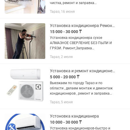
чистка, ремонт и заправка
кондиционеров любых марок! ✅
Тараз, 16 июня
Глубокая чистка внутреннего и
наружного блока ✅
Антибактериальная обработка и...
Установка кондиционера Ремонт Заправка кондиционера
15 000 - 30 000 ₸
Установка кондиционера сухое
АЛМАЗНОЕ СВЕРЛЕНИЕ БЕЗ ПЫЛИ И
ГРЯЗИ. Ремонт,Заправка
кондиционера !!! ПРОКЛАДКА ТPACСЫ
Тараз, 2 июля
HA НАЧАЛЬНОЙ СТАДИИ РЕМОНТА(
два этапа). Выполним
профессиональную установку...
Установка и ремонт кондиционеров , заправка фреоном .
5 000 - 20 000 ₸
Выезжаем по городу Тараз и по
области , делаем монтаж и демонтаж
кондиционеров , ремонт и заправка
фреоном . Устраняем утечку , чистим
Тараз, 5 июня
яблоки .
Устоновка кандицианера
10 000 - 30 000 ₸
Установка кондиционеров-быстро и