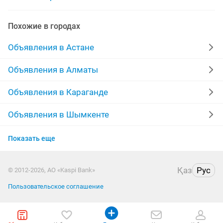
ремонт установка
установка телевизора
Похожие в городах
установка теплого пола
установка межкомнатных
Объявления в Астане
установка карнизов
установка бойлера
Объявления в Алматы
установка windows 7
установка розеток
Объявления в Караганде
установка посудомоечных машин
установка заборов
Объявления в Шымкенте
Объявления в Усть-Каменогорске
Показать еще
Объявления в Актобе
Қаз
Рус
© 2012-2026, АО «Kaspi Bank»
Объявления в Актау
Пользовательское соглашение
Объявления в Павлодаре