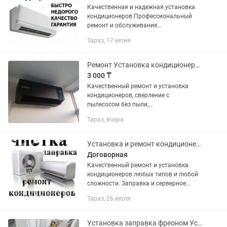
Качественная и надежная установка
кондиционеров.Профессиональный
ремонт и обслуживание
климатической техники.Опытные
Тараз, 17 июня
мастера стаж работы более 20 лет.
Ремонт Установка кондиционеров,услуги мастера
3 000 ₸
Качественный ремонт и установка
кондиционеров, сверление с
пылесосом без пыли,
обслуживание,чистка,заправка
Тараз, вчера
фреоном,все запчасти в наличии, стаж
работы 14 лет,работаем с гарантией.
,,все вопросы на
Установка и ремонт кондиционеров
Договорная
Качественный ремонт и установка
кондиционеров любых типов и любой
сложности. Заправка и серверное
обслуживание. Мойка аппаратом
Тараз, 26 июля
высокого давления кешером. Ремонты
любой сложности включая ремонт...
Установка заправка фреоном Установка кондиционеров