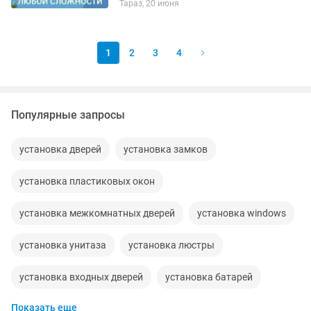
Тараз, 20 июня
1
2
3
4
Популярные запросы
установка дверей
установка замков
установка пластиковых окон
установка межкомнатных дверей
установка windows
установка унитаза
установка люстры
установка входных дверей
установка батарей
Показать еще
установка плинтусов
монтаж установка