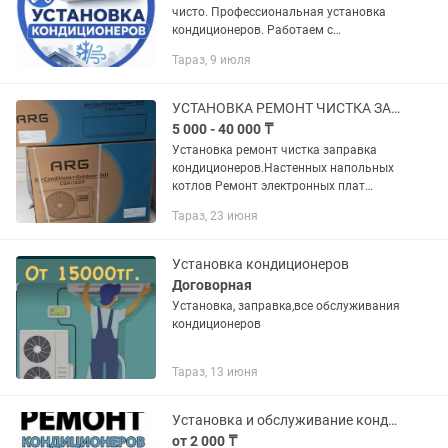
чисто. Профессиональная установка
кондиционеров. Работаем с
квартирами,домами. Сверления стен-
Тараз, 9 июля
сухим методом, алмазными
коронками. Аккуратный монтаж без
грязи и пыли
УСТАНОВКА РЕМОНТ ЧИСТКА ЗАПРАВКА ФРЕОНОМ КОНДИЦИОНЕРОВ.РЕМОНТ КОТЛОВ.
5 000 - 40 000 ₸
Установка ремонт чистка заправка
кондиционеров.Настенных напольных
котлов Ремонт электронных плат
Ремонт чистка аристонов газколонок.
Тараз, 23 июня
Установка кондиционеров
Договорная
Установка, заправка,все обслуживания
кондиционеров
Тараз, 13 июня
Установка и обслуживание кондиционеров
от 2 000 ₸