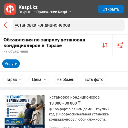
Kaspi.kz
Открыть
Открыть в Приложении Kaspi.kz
Объявления по запросу установка
кондиционеров в Таразе
79 объявлений
Услуги
Тараз
Цена
На обмен
Есть фото
Установка кондиционеров
13 000 - 30 000 ₸
❄️ Комфорт в вашем доме — круглый
год ❄️ Профессиональная установка
кондиционеров любой сложности
алмазный бурения без пыли ✔ Быстро