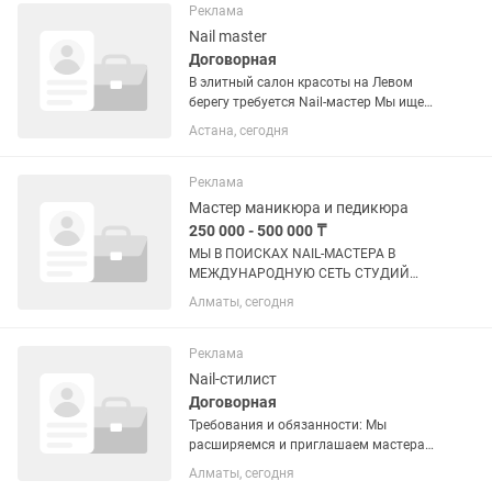
гель-лаком, выравнивание
Реклама
•Соблюдение...
Nail master
Договорная
В элитный салон красоты на Левом
берегу требуется Nail-мастер Мы ищем
профессионала, который любит своё
Астана, сегодня
дело и умеет создавать безупречный
сервис для клиентов премиум-
сегмента. Требования: •...
Реклама
Мастер маникюра и педикюра
250 000 - 500 000 ₸
МЫ В ПОИСКАХ NAIL-МАСТЕРА В
МЕЖДУНАРОДНУЮ СЕТЬ СТУДИЙ
SAHARVOSK 💅✨ Если ты любишь свою
Алматы, сегодня
профессию так же, как мы любим
создавать красоту — тогда нам по
пути! Мы ищем мастера, для которого
Реклама
маникюр —...
Nail-стилист
Договорная
Требования и обязанности: Мы
расширяемся и приглашаем мастера
маникюра и педикюра, наращивания
Алматы, сегодня
ногтей в салон красоты Стиль! Если у