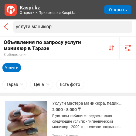
Kaspi.kz
Открыть
Открыть в Приложении Kaspi.kz
Объявления по запросу услуги
маникюр в Таразе
3 объявления
Услуги
Тараз
Цена
Есть фото
Услуги мастера маникюра, педикюра и шугаринга
2 000 - 8 000 ₸
В уютном кабинете предоставляю
следующие услуги: - гигиенический
маникюр - 2000 тг; - гелевое покрытие с
выравниванием ногтевой пластины -