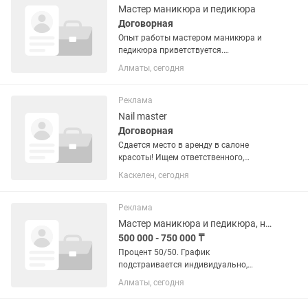
Мастер маникюра и педикюра
Договорная
Опыт работы мастером маникюра и
педикюра приветствуется.
Качественное выполнение услуг.
Алматы, сегодня
Ответственность, аккуратность и
любовь к своей профессии. Вежливое и
доброжелательное отношение к...
Реклама
Nail master
Договорная
Сдается место в аренду в салоне
красоты! Ищем ответственного,
чистоплотного и трудолюбивого
Каскелен, сегодня
мастера. ✨ Условия: • Аренда — 35 000
тг в месяц. • Если клиент записан через
салон — 30% от стоимости...
Реклама
Мастер маникюра и педикюра, ногтевой сервис. Nail мастер
500 000 - 750 000 ₸
Процент 50/50. График
подстраивается индивидуально,
желательно 5/2. Поток клиентов
Алматы, сегодня
большой Обязанности: •Аппаратный /
комбинированный маникюр •Покрытие