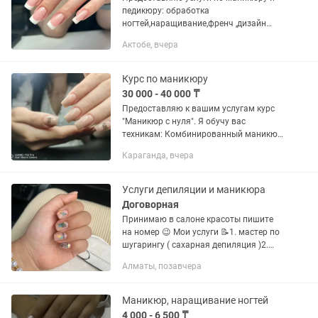
педикюру: обработка
ногтей,наращивание,френч ,дизайн
ноготков
Актобе, вчера
Курс по маникюру
30 000 - 40 000 ₸
Предоставляю к вашим услугам курс
"Маникюр с нуля". Я обучу вас
техникам: Комбинированный маникюр
Маникюр одной фрезой Строение и
Караганда, вчера
архитектура ногтя Схема построения,
до наращивания и выравнивания...
Услуги депиляции и маникюра
Договорная
Принимаю в салоне красоты пишите
на номер 😉 Мои услуги 📝1. мастер по
шугарингу ( сахарная депиляция )2.
мастер бровист ( коррекция бровей,
Алматы, позавчера
ламинирование бровей, покраска хной,
краской ) архитектура и...
Маникюр, наращивание ногтей
4 000 - 6 500 ₸