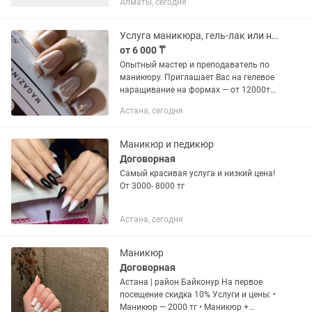
Алматы, сегодня
аккуратного мастера на постоянную
работу. Предпочтительный формат
сотрудничества — аренда. 🔹
Услуга маникюра, гель-лак или наращивание ногтей
Полностью...
от 6 000 ₸
Опытный мастер и преподаватель по
маникюру. Приглашает Вас на гелевое
наращивание на формах — от 12000тг.
В стоимость входит маникюр комби и
Астана, сегодня
дизайн ногтей. Все качественно.
Дизайн — жидкие камни,...
Маникюр и педикюр
Договорная
Самый красивая услуга и низкий цена!
От 3000- 8000 тг
Астана, сегодня
Маникюр
Договорная
Астана | район Байконур На первое
посещение скидка 10% Услуги и цены: •
Маникюр — 2000 тг • Маникюр +