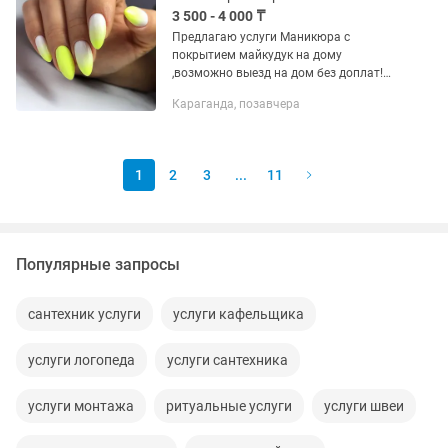
3 500 - 4 000 ₸
Предлагаю услуги Маникюра с
покрытием майкудук на дому
,возможно выезд на дом без доплат!
пишите звоните буду рада сделать
Караганда, позавчера
красоту вашим ручками!
1
2
3
...
11
Популярные запросы
сантехник услуги
услуги кафельщика
услуги логопеда
услуги сантехника
услуги монтажа
ритуальные услуги
услуги швеи