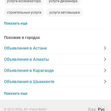
услуги ассенизатора
услуги дизайнера
строительные услуги
услуги автовышки
Показать еще
услуги ремонта
услуги уборки
услуги камаз
услуги сметчика
услуги адвоката
услуги септика
Похожие в городах
услуги камаза
финансовые услуги
Объявления в Астане
компьютерные услуги
сантехнические услуги
Объявления в Алматы
качественные услуги сантехника
Объявления в Караганде
услуги медсестры на дому
услуги компьютера
Объявления в Шымкенте
Объявления в Усть-Каменогорске
услуги грузчика и газели
услуги дезинфекций
Показать еще
Объявления в Актобе
услуги мебельщика
услуги водителя
Қаз
Рус
© 2012-2026, АО «Kaspi Bank»