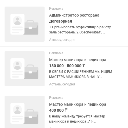
тебя уже есть стаж работы от года то
мы приглашаем тебя в наш...
Реклама
Администратор ресторана
Договорная
1.Организовать эффективную работу
зала ресторана. 2.Обеспечивать
высокий уровень обслуживания
Атырау, сегодня
гостей. 3.Встречать гостей, размещать
их в зале, консультировать их по
вопросам меню и...
Реклама
Мастер маникюра и педикюра
180 000 - 500 000 ₸
В СВЯЗИ С РАСШИРЕНИЕМ МЫ ИЩЕМ
МАСТЕРА МАНИКЮРА В НАШУ
КОМАНДУ! Не ищем руки. Ищем
Астана, сегодня
человека, который хочет расти вместе
с нами. Мы предлагаем не просто
работу, а возможность освоить новое...
Реклама
Мастер маникюра и педикюра
400 000 ₸
В нашу команду требуется мастер
маникюра и педикюра 💅✨
Приглашаем ответственного и