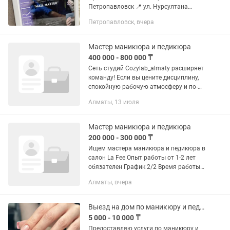
Петропавловск 📍 ул. Нурсултана
Назарбаева, 252 Услуги: • маникюр •
Петропавловск, вчера
маникюр с покрытием • наращивание •
коррекция • укрепление...
Мастер маникюра и педикюра
400 000 - 800 000 ₸
Сеть студий Cozylab_almaty расширяет
команду! Если вы цените дисциплину,
спокойную рабочую атмосферу и по-
настоящему любите своё дело — мы
Алматы, 13 июля
ждем именно вас. Мы предлагаем: •
Стабильный поток клиентов...
Мастер маникюра и педикюра
200 000 - 300 000 ₸
Ищем мастера маникюра и педикюра в
салон La Fee Опыт работы от 1-2 лет
обязателен График 2/2 Время работы -
10.00-21.00 Зарплата : 50% От услуги
Алматы, вчера
Адрес в Халык Арене ( кульджинский
тракт )
Выезд на дом по маникюру и педикюру
5 000 - 10 000 ₸
Предоставляю услуги по маникюру и