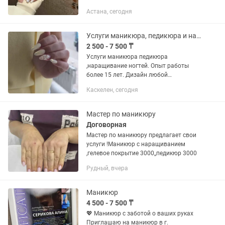
укрепление — 3500 тг • Наращивание
Астана, сегодня
(однотон) — 7000 тг • Наращивание с
дизайном — 7500тг 📍...
Услуги маникюра, педикюра и наращивание!
2 500 - 7 500 ₸
Услуги маникюра педикюра
,наращивание ногтей. Опыт работы
более 15 лет. Дизайн любой
сложности. С 7.00 утра до 22.00
Каскелен, сегодня
вечера. Город Каскелен. Салон
красоты. Цены стандарт по Каскелену
даже ниже чем...
Мастер по маникюру
Договорная
Мастер по маникюру предлагает свои
услуги !Маникюр с наращиванием
,гелевое покрытие 3000,,педикюр 3000
Рудный, вчера
Маникюр
4 500 - 7 500 ₸
💖 Маникюр с заботой о ваших руках
Приглашаю на маникюр в г.