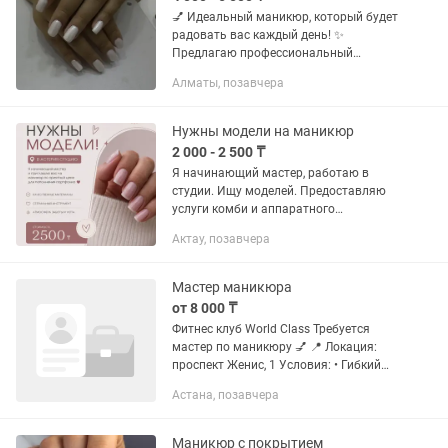
💅 Идеальный маникюр, который будет
радовать вас каждый день! ✨
Предлагаю профессиональный
маникюр с качественным покрытием и
Алматы, позавчера
гарантией аккуратной работы. Мои
услуги: ✔️ Аппаратный и
комбинированный...
Нужны модели на маникюр
2 000 - 2 500 ₸
Я начинающий мастер, работаю в
студии. Ищу моделей. Предоставляю
услуги комби и аппаратного
маникюра. Гигиенический
Актау, позавчера
маникюр-2000тг. Покрытие гель, гель-
лак-2500. Для записи пишите по
номеру 🎀
Мастер маникюра
от 8 000 ₸
Фитнес клуб World Class Требуется
мастер по маникюру 💅 📍 Локация:
проспект Женис, 1 Условия: • Гибкий
график работы • Бесплатный фитнес •
Астана, позавчера
Оплата: 60/40, стоимость услуги от
8000 тг 📌 Требования: •...
Маникюр с покрытием