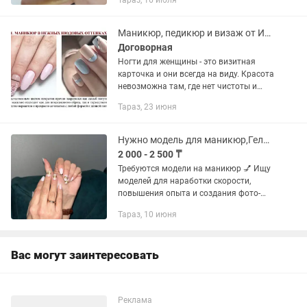
Тараз, 16 июля
5000тг; - наращивание ногтей - от 6500
тг; гигиенический...
Маникюр, педикюр и визаж от Инны
Договорная
Ногти для женщины - это визитная
карточка и они всегда на виду. Красота
невозможна там, где нет чистоты и
ухоженности:обработка ногтей
Тараз, 23 июня
производится аппаратным и обрезным
способами. Классический...
Нужно модель для маникюр,Гель покрытие и наращивание ногтей
2 000 - 2 500 ₸
Требуются модели на маникюр 💅 Ищу
моделей для наработки скорости,
повышения опыта и создания фото-
портфолио. 📌 Услуги и цены: •
Тараз, 10 июня
Наращивание ногтей – 2500₸ • Гель-
покрытие – 2000₸ ⏰ Время работы
может...
Вас могут заинтересовать
Реклама