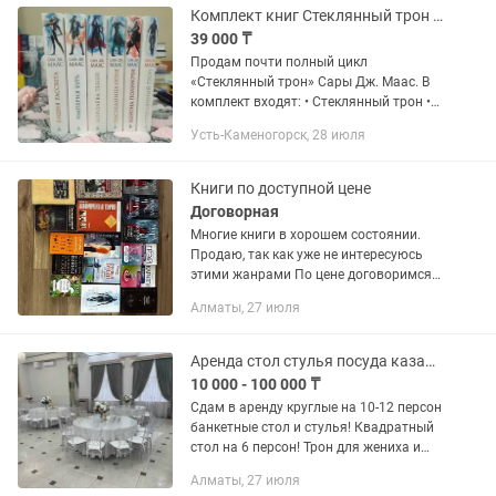
Комплект книг Стеклянный трон (6 книг)
39 000 ₸
Продам почти полный цикл
«Стеклянный трон» Сары Дж. Маас. В
комплект входят: • Стеклянный трон •
Корона полуночи • Наследница огня •
Усть-Каменогорск, 28 июля
Королева теней • Империя бурь •
Башня рассвета Книги в отличном...
Книги по доступной цене
Договорная
Многие книги в хорошем состоянии.
Продаю, так как уже не интересуюсь
этими жанрами По цене договоримся.
В наличии: ✓ Мара и Морок ✓
Алматы, 27 июля
Мужчины с Марса, женщины с Венеры
✓ Поднятие уровня в одиночку...
Аренда стол стулья посуда казан титан трон для торжеств мероприятий
10 000 - 100 000 ₸
Сдам в аренду круглые на 10-12 персон
банкетные стол и стулья! Квадратный
стол на 6 персон! Трон для жениха и
невесты! Посуда также имеется в
Алматы, 27 июля
комплекте! Фуршетный стол! Казаны