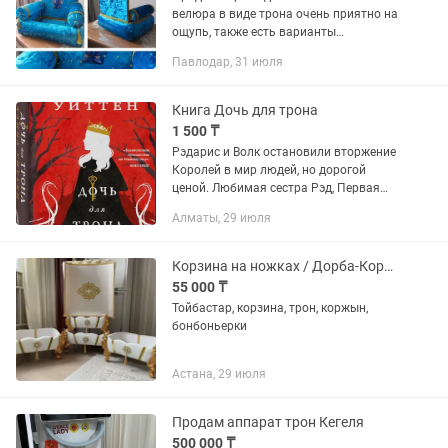
велюра в виде трона очень приятно на
ощупь, также есть варианты
изготовления коржиков на ваше
Павлодар, 31 июля
предпочтение принимаем заказы.
Номер для связи +
Книга Дочь для трона
1 500 ₸
Рэдарис и Волк остановили вторжение
Королей в мир людей, но дорогой
ценой. Любимая сестра Рэд, Первая
Дочь Нив, потерялась в Тенеземье, где
Алматы, 29 июля
веками томились в ловушке злобные
боги. Но у Нив есть...
Корзина на ножках / Дорба-Коржын
55 000 ₸
Тойбастар, корзина, трон, коржын,
бонбоньерки
Астана, 29 июля
Продам аппарат трон Кегеля
500 000 ₸