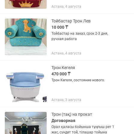
Астана, 4 августа
Тойбастар Трон Лев
10 000 ₸
Тойбастар на заказ, срок 2-3 дня,
ручная работа
Астана, 4 августа
Трон Кегеля
470 000 ₸
Трон Кегеля, состояние нового.
Астана, 3 августа
Трон (тақ) на прокат
Договорная
Орал қаласы бойынша тұңғыш рет 1
жас, сүндет той, тілашар тойына