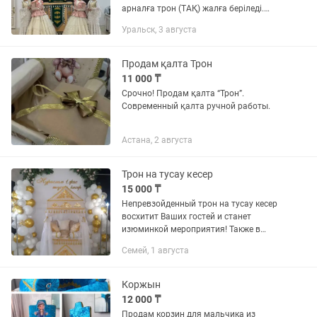
арналға трон (ТАҚ) жалға беріледі.
Батырларыңызды ханзададай көргіңіз
Уральск, 3 августа
келсе қонымды бағада жеткізіп
береміз. Қызмет бізден қуаныш...
Продам қалта Трон
11 000 ₸
Срочно! Продам қалта “Трон”.
Современный қалта ручной работы.
Астана, 2 августа
Трон на тусау кесер
15 000 ₸
Непревзойденный трон на тусау кесер
восхитит Ваших гостей и станет
изюминкой мероприятия! Также в
дополнение к трону можно арендовать
Семей, 1 августа
ак-жол
Коржын
12 000 ₸
Продам корзин для мальчика из