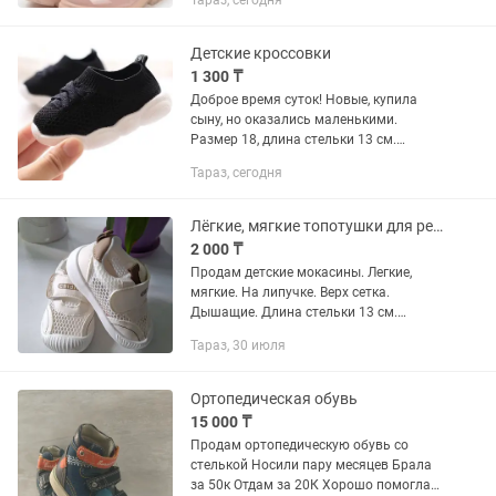
Тараз, сегодня
Новые, ни раз не одевали. Купила
дочке, а они большие.
Детские кроссовки
1 300 ₸
Доброе время суток! Новые, купила
сыну, но оказались маленькими.
Размер 18, длина стельки 13 см.
Летний вариант.
Тараз, сегодня
Лёгкие, мягкие топотушки для ребенка
2 000 ₸
Продам детские мокасины. Легкие,
мягкие. На липучке. Верх сетка.
Дышащие. Длина стельки 13 см.
Примерно на возраст от 1год и 4мес
Тараз, 30 июля
Новые. Продаю, потому что пришёл не
тот размер. Нам уже малы.
Ортопедическая обувь
15 000 ₸
Продам ортопедическую обувь со
стелькой Носили пару месяцев Брала
за 50к Отдам за 20К Хорошо помогла