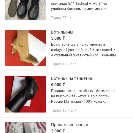
оригинал 5.11 tactical ATAC 8" на
удобном боковом замке- молнии
водонепроницаемые размер на
Тараз, 27 июля
этикетке 45, по факту наш размер 44, (с
толстым носком подойдет на 43...
Ботильоны
5 000 ₸
Ботильоны Zara на устойчивом
каблуке. Цвет — тёплый беж / camel. •
Актуальный вытянутый нос • Тканевый
/ стрейч-верх, красиво облегают ногу •
Тараз, 10 июля
Устойчивый широкий каблук •
Универсальный оттенок —...
Ботинки на танкетке
6 000 ₸
Продам стильные чёрные ботильоны
на высокой танкетке. Paolo conte -
Россия Материал - 100% кожа •
Устойчивая танкетка • Платформа с
Тараз, 10 июля
протектором Очень удобные за счёт
платформы — высота...
Продам кроссовки
3 000 ₸