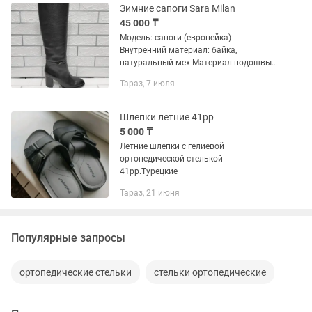
000...
Зимние сапоги Sara Milan
45 000 ₸
Модель: сапоги (европейка)
Внутренний материал: байка,
натуральный мех Материал подошвы:
каучук, термоэластопласт Материал
Тараз, 7 июля
стельки: натуральный густой мех
Подошва: анатомическая Сезон: зима
Страна...
Шлепки летние 41рр
5 000 ₸
Летние шлепки с гелиевой
ортопедической стелькой
41рр.Турецкие
Тараз, 21 июня
Популярные запросы
ортопедические стельки
стельки ортопедические