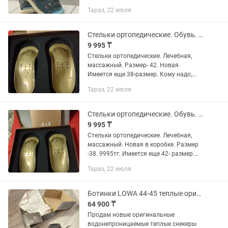
эта обувь моему ребенку
Тараз, 22 июля
Стельки ортопедические. Обувь. Кроссовки. Туфли
9 995 ₸
Стельки ортопедические. Лечебная,
массажный. Размер- 42. Новая.
Имеется еще 38-размер. Кому надо,
Звоните прямо сейчас.
Тараз, 22 июля
Стельки ортопедические. Обувь. Одежда. Туфли
9 995 ₸
Стельки ортопедические. Лечебная,
массажный. Новая в коробке. Размер
-38. 9995тг. Имеется еще 42- размер.
Кому надо, звоните прямо сейчас.
Тараз, 22 июля
Ботинки LOWA 44-45 теплые оригинал с Goretex
64 900 ₸
Продам новые оригинальные
водонепроницаемые теплые снекеры