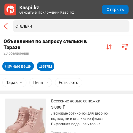
Kaspi.kz
Открыть
Открыть в Приложении Kaspi.kz
Объявления по запросу стельки в
Таразе
20 объявлений
Личные вещи
Детям
Тараз
Цена
Есть фото
Вессение новые сапожки
5 000 ₸
Ласковые ботиночки для девочки.
подкладки и стелька из флиса.
Рифленная подошва чтоб не
скользить. Светоотражающие полоски.