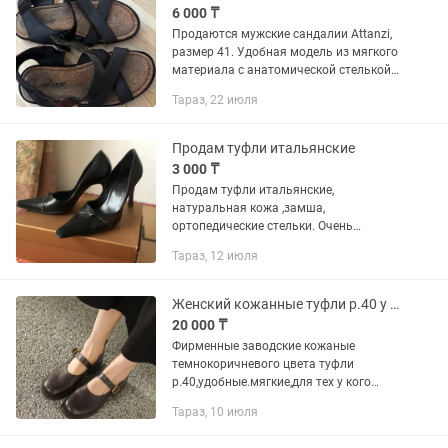
6 000 ₸
Продаются мужские сандалии Attanzi,
размер 41. Удобная модель из мягкого
материала с анатомической стелькой.
Хорошо подходят для повседневной
Тараз, 22 июля
носки, прогулок и отдыха. Ремешки на
липучках позволяют...
Продам туфли итальянские
3 000 ₸
Продам туфли итальянские,
натуральная кожа ,замша,
ортопедические стельки. Очень
удобные.
Тараз, 12 июля
Женский кожанные туфли р.40 у кого косточка
20 000 ₸
Фирменные заводские кожаные
темнокоричневого цвета туфли
р.40,удобные.мягкие,для тех у кого
косточка на ногах.очень
Тараз, 10 июля
комфортные,стельки кожаные,мягкие
как в тапочках.Продают на заказ за 35