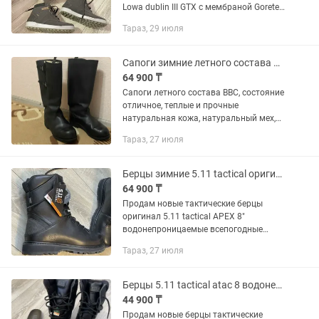
Lowa dublin III GTX с мембраной Goretex
размер 45 или подойдет на 44 с
Тараз, 29 июля
теплым носком, на этикетке 46
(маломерят), поэтому продаю что
размер...
Сапоги зимние летного состава ВВС 45-46 размер
64 900 ₸
Сапоги летного состава ВВС, состояние
отличное, теплые и прочные
натуральная кожа, натуральный мех,
подошва микропора. Голенище очень
Тараз, 27 июля
вместительное и регулируется по
объему лямками. Стелька...
Берцы зимние 5.11 tactical оригинал Apex разм. 44-44.5
64 900 ₸
Продам новые тактические берцы
оригинал 5.11 tactical APEX 8"
водонепроницаемые всепогодные
(дождь, снег) осень зима весна, со
Тараз, 27 июля
скрытым карманом для ношения (для
ножа например) размер на бирке...
Берцы 5.11 tactical atac 8 водонепроницаемые 44 размер
44 900 ₸
Продам новые берцы тактические