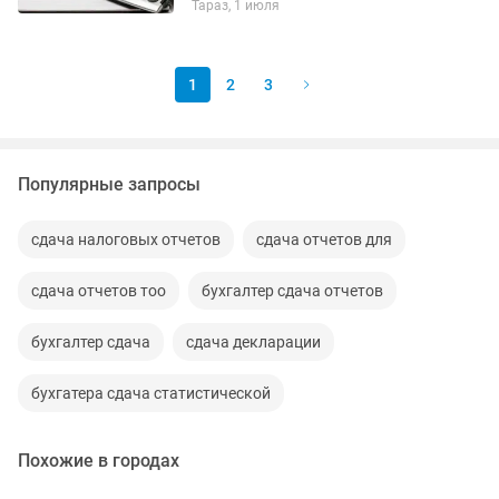
Тараз, 1 июля
Изменение регистрац данных ИП,ТОО
•Смена налогового режима,...
1
2
3
Популярные запросы
сдача налоговых отчетов
сдача отчетов для
сдача отчетов тоо
бухгалтер сдача отчетов
бухгалтер сдача
сдача декларации
бухгатера сдача статистической
Похожие в городах