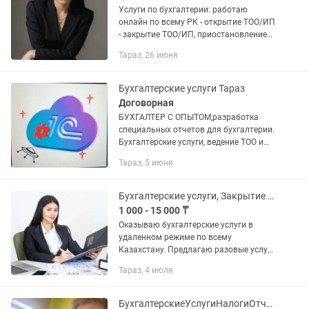
Услуги по бухгалтерии: работаю
онлайн по всему РК - открытие ТОО/ИП
- закрытие ТОО/ИП, приостановление
деятельности - полное ведение/
Тараз, 26 июня
сопровождение бизнеса - расчет
зарплатных налогов,...
Бухгалтерские услуги Тараз
Договорная
БУХГАЛТЕР С ОПЫТОМ,разработка
специальных отчетов для бухгалтерии.
Бухгалтерские услуги, ведение ТОО и
ИП,а также обновление
Тараз, 5 июня
1С,консультация по вопросам
бухгалтерского и налогового учета.
Сдача...
Бухгалтерские услуги, Закрытие ИП, ТОО, ЭСФ, АВР, Декларация, Отчеты
1 000 - 15 000 ₸
Оказываю бухгалтерские услуги в
удаленном режиме по всему
Казахстану. Предлагаю разовые услуги
и полное сопровождение ИП и ТОО. -
Тараз, 4 июля
Открытие/Приостановление/
Ликвидация ТОО, ИП - Отправка: ЭСФ,
СНТ,...
БухгалтерскиеУслугиНалогиОтчетыУдалено