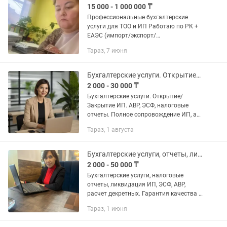
15 000 - 1 000 000 ₸
Профессиональные бухгалтерские
услуги для ТОО и ИП Работаю по РК +
ЕАЭС (импорт/экспорт/
грузоперевозки) ✔ Полное
Тараз, 7 июня
бухгалтерское сопровождение «под
ключ» ✔ Ведение ТОО и ИП на всех
режимах...
Бухгалтерские услуги. Открытие/Закрытие ИП. АВР, ЭСФ, налоговые отчеты.
2 000 - 30 000 ₸
Бухгалтерские услуги. Открытие/
Закрытие ИП. АВР, ЭСФ, налоговые
отчеты. Полное сопровождение ИП, а
также предоставление разовых услуг: -
Тараз, 1 августа
регистрация трудового договора на
сайте - регистрация на...
Бухгалтерские услуги, отчеты, ликвидация ИП, ЭСФ, АВР, расчет декретных
2 000 - 50 000 ₸
Бухгалтерские услуги, налоговые
отчеты, ликвидация ИП, ЭСФ, АВР,
расчет декретных. Гарантия качества и
скорости. Опыт работы в сфере
Тараз, 1 июня
кадровой документации 9 лет. Разовые
услуги и полное...