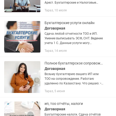
Арест. Бухгалтерские и Налоговые
услуги. Сопровождение ИП. Не дорого
Тараз, 10 июля
Работаем без выходных с 08.00 до
22.00 ч Работаем С Гарантией...
Бухгалтерские услуги онлайн
Договорная
Сдача любой отчетности ТОО и ИП.
Умение выписывать ЭСФ, СНТ. Ведение
учета 1 С. Данные услуги могу
выполнять онлайн на дому.
Тараз, 14 июля
Полное бухгалтерское сопровождение ИП/ТОО Налоги Зарплата Отчеты.
Договорная
Возьму бухгалтерию вашего ИП или
ТОО на сопровождение. Работаю
удаленно по Казахстану. Что решаю: •
отчеты и декларации • расчет налогов •
Тараз, 5 июня
зарплата и сотрудники • ЭСФ, АБР,
Накладные •...
ип, тоо отчёты, налоги
Договорная
Бухгалтерские налоги. Сдача отчётов