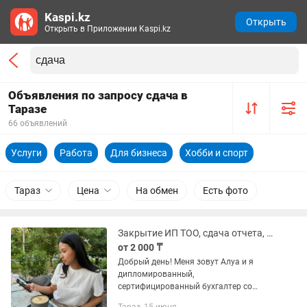
Kaspi.kz
Открыть
Открыть в Приложении Kaspi.kz
Объявления по запросу сдача в
Таразе
66 объявлений
Услуги
Работа
Для бизнеса
Хобби и спорт
Тараз
Цена
На обмен
Есть фото
Закрытие ИП ТОО, сдача отчета, бухгалтерские услуги
от 2 000 ₸
Добрый день! Меня зовут Алуа и я
дипломированный,
сертифицированный бухгалтер со
стажем. Моя задача помочь вам с