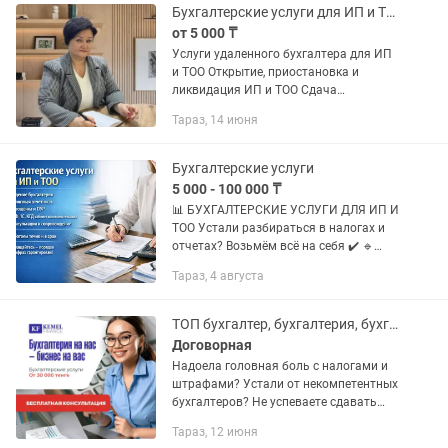
Бухгалтерские услуги для ИП и ТОО
от 5 000 ₸
Услуги удаленного бухгалтера для ИП
и ТОО Открытие, приостановка и
ликвидация ИП и ТОО Сдача
налоговой отчетности вовремя и без
Тараз, 14 июня
ошибок ф100.00, ф200.00, ф300.00,
ф700.00, ф910.00, ф 701.00, ф701.01,...
Бухгалтерские услуги
5 000 - 100 000 ₸
📊 БУХГАЛТЕРСКИЕ УСЛУГИ ДЛЯ ИП И
ТОО Устали разбираться в налогах и
отчетах? Возьмём всё на себя ✔️ 🔹
Ведение бухгалтерии 🔹 Сдача
Тараз, 4 августа
налоговой отчетности (910, 200, 300,
328, 750) 🔹 Расчёт НДС, ИПН,...
ТОП бухгалтер, бухгалтерия, бухгалтерские услуги Тараз
Договорная
Надоела головная боль с налогами и
штрафами? Устали от некомпетентных
бухгалтеров? Не успеваете сдавать
отчетность вовремя? Постоянно
Тараз, 12 июня
боитесь проверок от КГД? Не знаете,