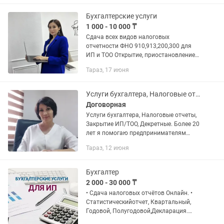
как оптимизировать налоги и...
Бухгалтерские услуги
1 000 - 10 000 ₸
Сдача всех видов налоговых
отчетности ФНО 910,913,200,300 для
ИП и ТОО Открытие, приостановление и
закрытие ИП, ТОО Регистрация и
Тараз, 17 июня
снятие онлайн кассы. Счет на оплату,
накладной Выписка электронных...
Услуги бухгалтера, Налоговые отчеты, Закрытие ИП/ТОО, Декретные расчеты.
Договорная
Услуги бухгалтера, Налоговые отчеты,
Закрытие ИП/ТОО, Декретные. Более 20
лет я помогаю предпринимателям
навести порядок в бухгалтерии,
Тараз, 12 июня
предоставляя полный спектр услуг для
ТОО и ИП. Почему...
Бухгалтер
2 000 - 30 000 ₸
• Сдача налоговых отчётов Онлайн. •
Статистическийотчет, Квартальный,
Годовой, Полугодовой,Декларация.
•Регистрация/ликвидация ИП,ТОО •