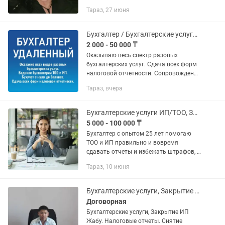
Тараз, 27 июня
Бухгалтер / Бухгалтерские услуги. Консультация по телефону в режиме 16/7
2 000 - 50 000 ₸
Оказываю весь спектр разовых
бухгалтерских услуг. Сдача всех форм
налоговой отчетности. Сопровождение
бухгалтерии ТОО и ИП удаленно.
Тараз, вчера
Бухучет с нуля до баланса. Цена за
услуги договорная, зависит от...
Бухгалтерские услуги ИП/ТОО, Закрытие ИП, ЭСФ, СНТ
5 000 - 100 000 ₸
Бухгалтер с опытом 25 лет помогаю
ТОО и ИП правильно и вовремя
сдавать отчеты и избежать штрафов, а
также по всеобщему декларированию,
Тараз, 10 июня
сокращать расходы, оптимизировать
налоги, кассовые разрывы. На...
Бухгалтерские услуги, Закрытие ИП Жабу. Налоговые отчеты. Снятие Арест.
Договорная
Бухгалтерские услуги, Закрытие ИП
Жабу. Налоговые отчеты. Снятие