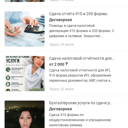
Тараз, 15 июня
такими моментами как- -Открыть ИП/
ТОО -Ликвидировать ИП/ТОО -Сдача
любой налоговой...
Сдача отчёта 910 и 200 формы
Договорная
Помощь в сдаче налоговой
декларации 910 формы и 200 формы. С
цифрами и нулевые. Закрытие/
открытие ИП. Помощь в составлении
Тараз, 29 июля
договоров, акт выполненных работ,
счёта на оплату. По всем вопросам .
Сдача налоговой отчётности для ИП, Закрытие ИП, Первичные документы
от 2 000 ₸
Сдача налоговой отчетности для ИП,
910 форма,закрытие ИП, оформление
первичных документов, АВР, счетов на
оплату, консультация
Тараз, 25 июля
Бухгалтерские услуги по сдаче розничного и упрощенного налогообложения
Договорная
Сдача 910 формы по
общеустановленному и упрощенному
налоговому режиму.