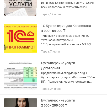
ИП и ТОО. Бухгалтерские услуги. Сдача
всей налоговой и статистической
отчетности. ,200871 и тд. ИП. ТОО.
Тараз, 19 июня
Ведение бухгалтерии удаленно для
любого города....
1С Бухгалтерия для Казахстана
4 000 - 64 000 ₸
Типовые и отраслевые решения 1С
Установка платформы
1С:Предприятие 8 Установка MS SQL
Server для 1С (под ключ) Обновление
Тараз, 7 июля
всех типовых конфигураций 1С
Переход с Базовой на ПРОФ версию 1С
Настройка...
Бухгалтерские услуги
Договорная
Предлагаю вам следующие виды
бухгалтерских услуги : -Открытие ТОО и
ИП. -Полное или частичное ведение
бухгалтерского учета. -Сдача
Тараз, 24 июня
налоговых и статистических отчетов.
-Выписка первичных...
Бухгалтерские услуги
2 000 - 200 000 ₸