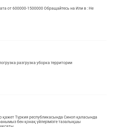
от 600000-1500000 Обращайтесь на Или в : Не
 погрузка разгрузка уборка территории
р қажет Түркия республикасында Синоп қаласында
ранымыз бен қонақ үйлерімізге тазалықшы
ұқсаты...