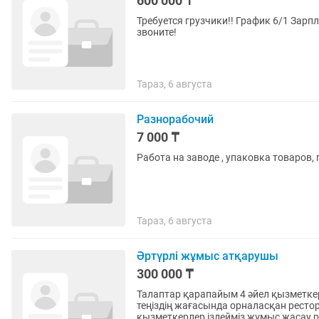
600 000 ₸
Требуется грузчики!! График 6/1 Зарплата 
звоните!
Тараз, 6 августа
Разнорабочий
7 000 ₸
Работа на заводе , упаковка товаров,
Тараз, 6 августа
Әртүрлі жұмыс атқарушы
300 000 ₸
Талаптар қарапайым 4 әйел қызметке
теңіздің жағасында орналасқан ресто
қызметкерлер іздейміз жұмыс жасау р