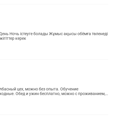
ень Ночь істеуге болады Жұмыс ақысы обёмға төленеді
ігіттер керек
олбасный цех, можно без опыта. Обучение
ыходные. Обед и ужин бесплатно, можно с проживанием,