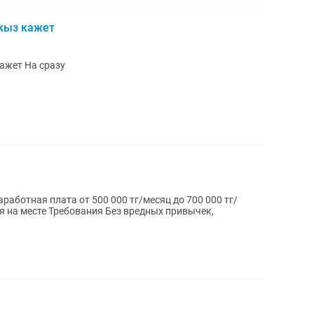
кыз кажет
Клубника в шоколаде жасайтын кыз кажет На сразу