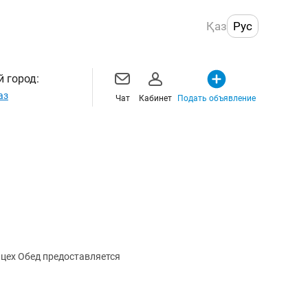
Қаз
Рус
 город:
аз
Чат
Кабинет
Подать объявление
Требуются разнорабочие в колбасный цех Обед предоставляется