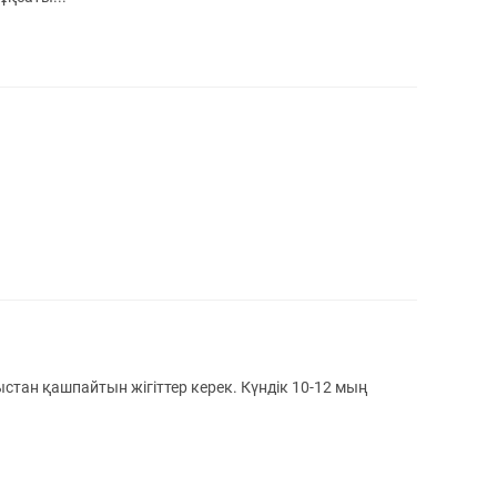
стан қашпайтын жігіттер керек. Күндік 10-12 мың