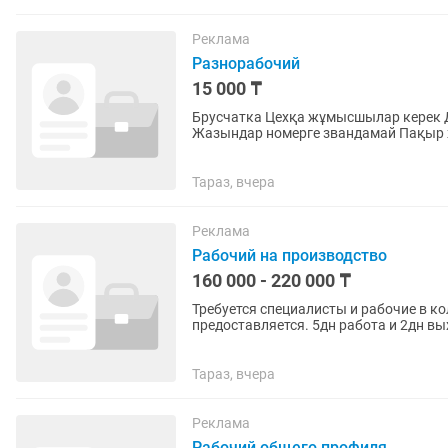
Реклама
Разнорабочий
15 000 ₸
Брусчатка Цехқа жұмысшылар керек Д
Жазындар номерге звандамай Пақыр ж
Тараз, вчера
Реклама
Рабочий на производство
160 000 - 220 000 ₸
Требуется специалисты и рабочие в к
предоставляется. 5дн работа и 2дн в
тел ,
Тараз, вчера
Реклама
Рабочий общего профиля