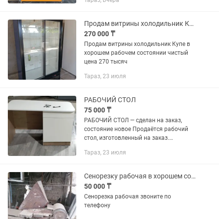
Тараз, вчера
сразу после включения. Можно
проверить при покупке, самовывоз,
торг у холодильника. Решила...
Продам витрины холодильник Купе в хорошем рабочем состоянии.
270 000 ₸
Продам витрины холодильник Купе в
хорошем рабочем состоянии чистый
цена 270 тысяч
Тараз, 23 июля
РАБОЧИЙ СТОЛ
75 000 ₸
РАБОЧИЙ СТОЛ — сделан на заказ,
состояние новое Продаётся рабочий
стол, изготовленный на заказ.
Использовался в кабинете около 3
Тараз, 23 июля
месяцев. Размеры: высота 80 см,
длина 110-120 см, ширина 80 см,...
Сенорезку рабочая в хорошем состоянии
50 000 ₸
Сенорезка рабочая звоните по
телефону