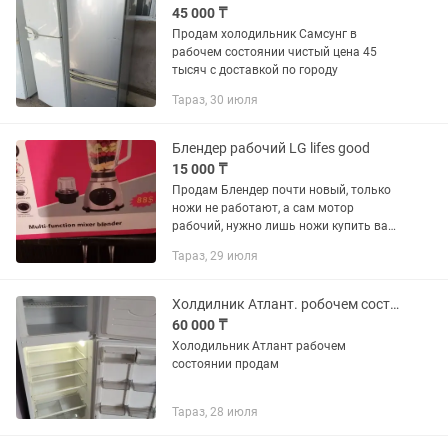
45 000 ₸
Продам холодильник Самсунг в
рабочем состоянии чистый цена 45
тысяч с доставкой по городу
Тараз, 30 июля
Блендер рабочий LG lifes good
15 000 ₸
Продам Блендер почти новый, только
ножи не работают, а сам мотор
рабочий, нужно лишь ножи купить вам
на него и все. Продам за 15000 тенге.
Тараз, 29 июля
По глупым вопросам не беспокоить,
звонить только по делу.
Холдилник Атлант. робочем состянии
60 000 ₸
Холодильник Атлант рабочем
состоянии продам
Тараз, 28 июля