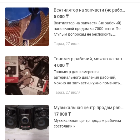
Вентилятор на запчасти (не рабочий)
5 000 ₸
Вентилятор на запчасти (не рабочий)
напольный продам за 7000 тенге. По
глупым вопросам не беспокоить,
звонить только по делу.
Тараз, 27 июля
Тонометр рабочий, можно на запчасти, нужно поменять лишь трубки резиновые
4 000 ₸
Тонометр для измерения
артериального давления рабочий,
можно на запчасти, нужно поменять
лишь трубки резиновые, на фото видно
Тараз, 27 июля
дефект там изолентой намотано, цена
4000 тенге. По глупым вопросам не...
Музыкальная центр продам рабочем состоянии радео влешека сиди выствлется
17 000 ₸
Музыкальная центр продам рабочем
состоянии и