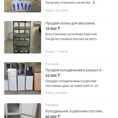
(пузатик) отличного качества . В
идеальном состоянии Все части
Тараз, 30 июля
корпуса отполированы, без люфта.
Регулятор выхода иглы удобен и
обеспечивает...
Продам полки для магазина
10 000 ₸
Все отличном состоянии Рабочий
Нигде не сломано все как на фото
Тараз, 17 июля
Реклама
Продам холодильники разных видов в хорошем рабочем состоянии с доставкой по
25 000 ₸
Продам холодильники в рабочем
состоянии цена за советский от 25
тысяч иномарки маленький офисные
Тараз, сегодня
от 35 тысяч есть доставка по городу по
2000 тысячи
Реклама
Холодильник в рабочем состоянии
60 000 ₸