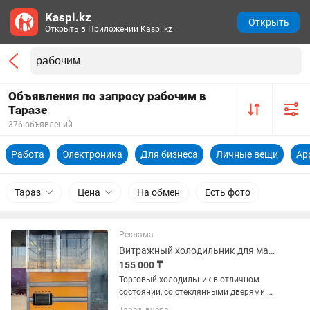
Kaspi.kz
Открыть
Открыть в Приложении Kaspi.kz
Объявления по запросу рабочим в
Таразе
376 объявлений
Работа
Электроника
Для бизнеса
Личные вещи
Ap
Тараз
Цена
На обмен
Есть фото
Реклама
Витражный холодильник для магазина/кафе рабочий
155 000 ₸
Торговый холодильник в отличном
состоянии, со стеклянными дверями и
полками. Работает отлично - холодит