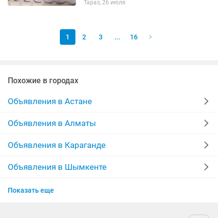
Тараз, 26 июля
1
2
3
...
16
Похожие в городах
Объявления в Астане
Объявления в Алматы
Объявления в Караганде
Объявления в Шымкенте
Объявления в Усть-Каменогорске
Показать еще
Объявления в Актобе