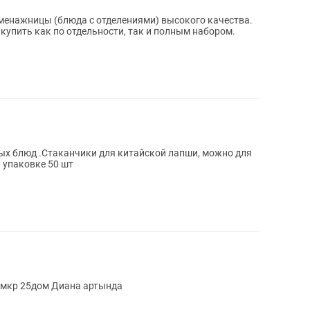
енажницы (блюда с отделениями) высокого качества.
купить как по отдельности, так и полным набором.
ых блюд .Стаканчики для китайской лапши, можно для
мана или плова. Без маркировки. В упаковке 50 шт
 9мкр 25дом Диана артында