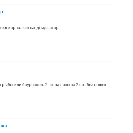
ар
ерге арналған сәнді ыдыстар
 рыбы или баурсаков. 2 шт на ножках 2 шт. без ножек
лка