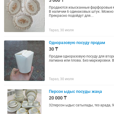
3 000 ₸
Продаются изысканные фарфоровые м
В наличии 6 одинаковых штук. Можно 
Прекрасно подойдут для...
Тараз, 30 июля
Одноразовую посуду продам
30 ₸
Продам одноразовую посуду для втор
лаг
Тараз, 30 июля
Персон ыдыс посуды жаңа
20 000 ₸
32персон ыдыс сатылады, тез арада,