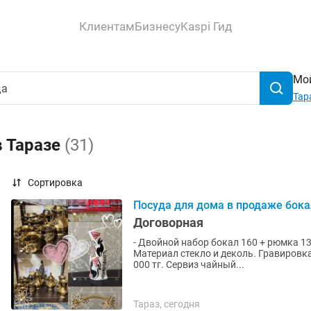
Клиентам
Бизнесу
Kaspi Гид
Мой
Тар
в Таразе
(31)
Сортировка
Посуда для дома в продаже бок
Договорная
- Двойной набор бокал 160 + рюмка 13
Материал стекло и деколь. Гравировка
000 тг. Сервиз чайный...
Тараз, сегодня