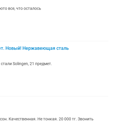
ото все, что осталось
мет. Новый! Нержавеющая сталь
тали Solingen, 21 предмет.
Продаю сервиз набор посуды . 108 персон. Качественная. Не тонкая. 20 000 тг. Звонить