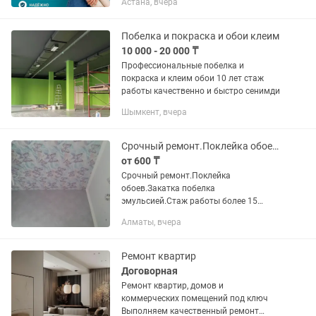
Астана, вчера
без лишних хлопот освежить стены в
квартире или офисе?...
Побелка и покраска и обои клеим
10 000 - 20 000 ₸
Профессиональные побелка и
покраска и клеим обои 10 лет стаж
работы качественно и быстро сенимди
Шымкент, вчера
Срочный ремонт.Поклейка обоев.Закатка эмульсией.Галтели.
от 600 ₸
Срочный ремонт.Поклейка
обоев.Закатка побелка
эмульсией.Стаж работы более 15
лет.Качественно и в короткие сроки.
Алматы, вчера
Ремонт квартир
Договорная
Ремонт квартир, домов и
коммерческих помещений под ключ
Выполняем качественный ремонт