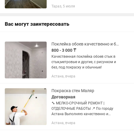
Тараз, 5 июля
Вас могут заинтересовать
Поклейка обоев качественно и быстро!!!левкас,подготовка стен!декор,песок!тд
800 - 3 000 ₸
Качественная поклейка обоев стык в
стык,метровые и другие, с рисунком и
без, под покраску и обычные!
Астана, вчера
Покраска стен Маляр
Договорная
🔧 МЕЛКО-СРОЧНЫЙ РЕМОНТ |
ОТДЕЛОЧНЫЕ РАБОТЫ 📍 По городу
Астана Выполняю качественно и
недорого: 🎨 Малярные работы •
Астана, вчера
Покраска стен и потолков • Шпаклевка
стен • Побелка, эмульсия 🧱