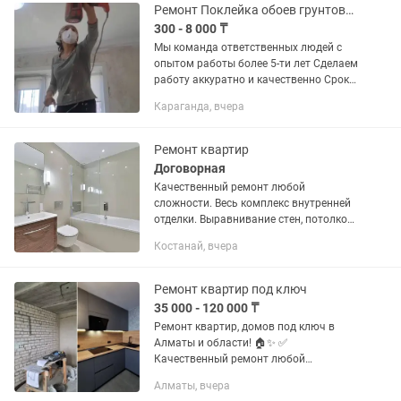
Отделочные...
Ремонт Поклейка обоев грунтовка покраска молдинг галтели фотообои
300 - 8 000 ₸
Мы команда ответственных людей с
опытом работы более 5-ти лет Сделаем
работу аккуратно и качественно Срок в
срок по договоренности СТРОЙДЕКОР
Караганда, вчера
БОНУС от нас: Назовите имя мастера
ИЛЬЯШЕВА ДАРИЯШ и...
Ремонт квартир
Договорная
Качественный ремонт любой
сложности. Весь комплекс внутренней
отделки. Выравнивание стен, потолков,
пола. Натяжные потолки любой
Костанай, вчера
сложности. Декоративная штукатурка,
покраска и поклейка обоев. Выложим...
Ремонт квартир под ключ
35 000 - 120 000 ₸
Ремонт квартир, домов под ключ в
Алматы и области! 🏠✨ ✅
Качественный ремонт любой
сложности: от косметического до
Алматы, вчера
дизайнерского. ✅ Работаем под ключ: