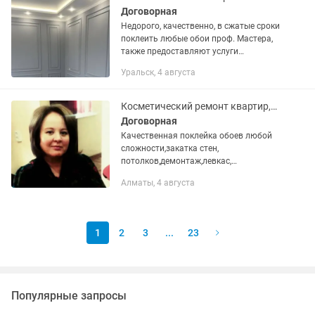
Договорная
Недорого, качественно, в сжатые сроки
поклеить любые обои проф. Мастера,
также предоставляют услуги
шпатлевки, покраски, галтелям
Уральск, 4 августа
плинтуса.
Косметический ремонт квартир,домов,левкас, Леонардо
Договорная
Качественная поклейка обоев любой
сложности,закатка стен,
потолков,демонтаж,левкас,
Леонардо,дождик,декоративная
Алматы, 4 августа
штукатурка,стаж работы более 10 лет.
1
2
3
...
23
Популярные запросы