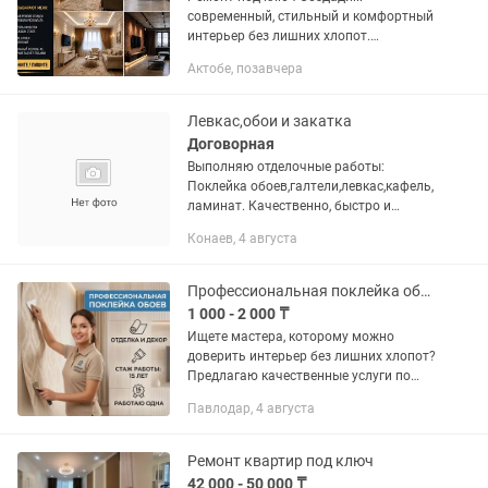
современный, стильный и комфортный
интерьер без лишних хлопот.
Выполняем евроремонт квартир,
Актобе, позавчера
домов и коммерческих помещений под
ключ — от разработки проекта до
финальной...
Левкас,обои и закатка
Договорная
Выполняю отделочные работы:
Поклейка обоев,галтели,левкас,кафель,
ламинат. Качественно, быстро и
недорого
Конаев, 4 августа
Профессиональная поклейка обоев отделка и декор
1 000 - 2 000 ₸
Ищете мастера, которому можно
доверить интерьер без лишних хлопот?
Предлагаю качественные услуги по
чистовой отделке стен. Работаю на
Павлодар, 4 августа
совесть, ценю ваше время и свой
результат. Что я...
Ремонт квартир под ключ
42 000 - 50 000 ₸