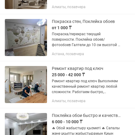
любой сложности: квартиры, частные
Алматы, позавчера
дома и коммерческие помещения
(офисы, магазины, салоны и т.д.). Что
мы...
Покраска стен, Поклейка обоев
от 1 000 ₸
Покраска/перекрас текущей
поверхности. Поклейка обоев/
фотообоев Галтели до 10 см высотой с
покраской или без. Инструменты свои,
Астана, позавчера
расходники с заказчика. Малярные
работы: Подготовка стен:...
Ремонт квартир под ключ
25 000 - 42 000 ₸
Ремонт квартир под ключ Выполняем
качественный ремонт квартир любой
сложности. Работаем быстро,
аккуратно и по договорённости с
Алматы, позавчера
клиентом. Поможем сделать
комфортный и современный интерьер
под ваш...
Поклейка обои быстро и качественно , Галтель, плинтус.
6 000 - 10 000 ₸
🔥 Обой жабыстыру қызметі 🔥 Сапалы
және ұқыпты жабыстырамын Қиын