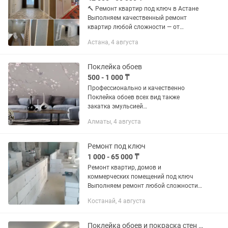
🔨 Ремонт квартир под ключ в Астане
Выполняем качественный ремонт
квартир любой сложности — от
черновых работ до полной сдачи
Астана, 4 августа
объекта. ✔️ Стоимость работ — от 42
000 тг/м² ✔️ Работаем по договору ✔️...
Поклейка обоев
500 - 1 000 ₸
Профессионально и качественно
Поклейка обоев всех вид также
закатка эмульсией
стенахахахахахахахахахах потолков
Алматы, 4 августа
поклейка галтели молдинги на стен
Стаж 20 лет работы
Ремонт под ключ
1 000 - 65 000 ₸
Ремонт квартир, домов и
коммерческих помещений под ключ
Выполняем ремонт любой сложности
— от небольших косметических работ
Костанай, 4 августа
до полного капитального ремонта с
нуля. Наши услуги: - Ремонт квартир,...
Поклейка обоев и покраска стен шпаклевка