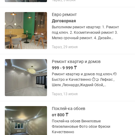
Тараз, 5 июня
15лет. Заказ выполняем течение дня.
Клейм обои кв 600 тг любой...
Евро ремонт
Договорная
Выполняем ремонт квартир: 1. Ремонт
под ключ. 2. Косметический ремонт 3.
Мелко срочный ремонт. 4. Дизайн
проект выполняем любои сложности.
Тараз, 29 июня
Обои все виды : Флизелиновые,
Виниловые, Итальянские обои...
Ремонт квартир и домов
999 - 9 999 ₸
Ремонт квартир и домов под ключ.🫡
Быстро и Качественно ⏱️🤝 Лефкас ,
Шелк ,Леонардо,Жидкий Обой,
Покраска, Аркобалено, арт бетон,
Тараз, 13 июня
декоративная штукатурка, МДФ,
полиуретан. Плинтус, установка...
Поклей-ка обоев
от 800 ₸
Поклей-ка обоев Виниловые
Флизелмновые Фото обои Фрески
Качественно