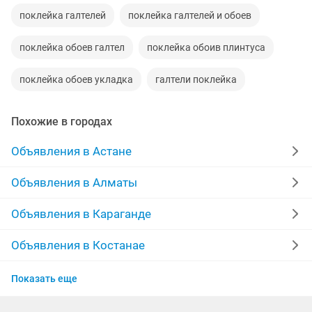
поклейка галтелей
поклейка галтелей и обоев
поклейка обоев галтел
поклейка обоив плинтуса
поклейка обоев укладка
галтели поклейка
Похожие в городах
Объявления в Астане
Объявления в Алматы
Объявления в Караганде
Объявления в Костанае
Объявления в Павлодаре
Показать еще
Объявления в Семее