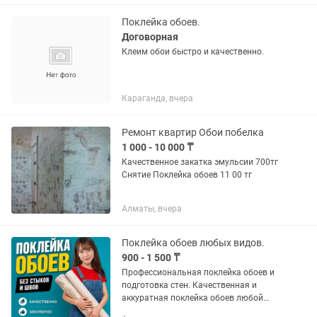
от проекта до финальной уборки. ✅
Используем...
Поклейка обоев.
Договорная
Клеим обои быстро и качественно.
Караганда, вчера
Ремонт квартир Обои побелка
1 000 - 10 000 ₸
Качественное закатка эмульсии 700тг
Снятие Поклейка обоев 11 00 тг
Алматы, вчера
Поклейка обоев любых видов.
900 - 1 500 ₸
Профессиональная поклейка обоев и
подготовка стен. Качественная и
аккуратная поклейка обоев любой
сложности в Астане. Хотите быстро и