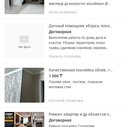
жерлерді де аккуратно жасаймын 💰
Бағасы: 1 рулон – 6000–10000 тг (обой
Актау, позавчера
түріне байланысты 📐 Фото жіберсеңіз
нақты есептеп берем 🏠...
Дачный помощник уборка, покос, ремонт
Договорная
Выполняем работы по дому, даче и
участку. Уборка территории, покос
травы, удаление сорняков, обрезка
кустов, вывоз мусора, копка земли.
Уральск, позавчера
Также выполняем поклейку обоев,
сборку мебели, малярные и...
Качественная поклейка обоев , галтели ,покраска потолков и стен.
1 000 ₸
Поклею обои , галтели , покраска
вытяжка стен .
Костанай, позавчера
Ремонт квартир и др объектов под ключ
Договорная
Ремонт под ключ Создадим